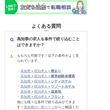
よくある質問
高知県の求人を条件で絞り込むこと
はできますか？
もちろん可能です！以下の条件がよく見
られています。
・
高知県 × 宿泊求人 ×
寮あり
・
高知県 × 宿泊求人 ×
業界経験者優遇
・
高知県 × 宿泊求人 ×
シティホテル
・
高知県 × 宿泊求人 ×
リゾートホテル
・
高知県 × 宿泊求人 ×
温泉地
・
高知県 × 宿泊求人 ×
フロント
他にも様々な条件で絞り込みができま
す！
高知県の一覧ページ
からご確認くだ