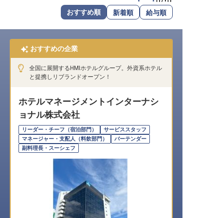
転職サポートに申し込む
おすすめ順
新着順
給与順
無料
採用をお考えの企業様へ
おすすめの企業
全国に展開するHMIホテルグループ。外資系ホテル
と提携しリブランドオープン！
ホテルマネージメントインターナシ
ョナル株式会社
リーダー・チーフ（宿泊部門）
サービススタッフ
マネージャー・支配人（料飲部門）
バーテンダー
副料理長・スーシェフ