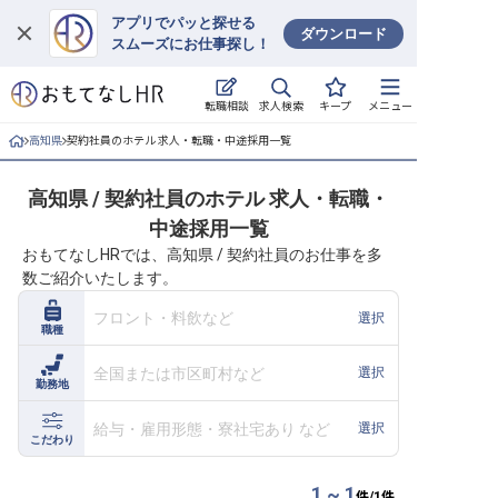
アプリでパッと探せる
ダウンロード
スムーズにお仕事探し！
ログイン
求人検索
転職相談
キープ
メニュー
求人・施設を探す
高知県
契約社員のホテル 求人・転職・中途採用一覧
キープした求人
高知県 / 契約社員のホテル 求人・転職・
中途採用一覧
就職・転職 合同説明会
おもてなしHRでは、高知県 / 契約社員のお仕事を多
数ご紹介いたします。
おもてなしHRについて
フロント・料飲など
選択
職種
ご利用の流れ
全国または市区町村など
選択
勤務地
よくある質問
給与・雇用形態・寮社宅あり など
選択
ホテル・宿泊業界情報コラム
こだわり
1 ~ 1
件/
1
件