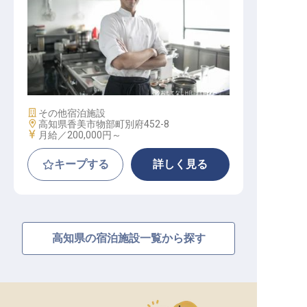
調理部門その他 / 契約社員
施設業態
その他宿泊施設
勤務地
高知県香美市物部町別府452-8
給与
月給／200,000円～
キープする
詳しく見る
高知県の宿泊施設一覧から探す