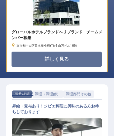
グローバルホテルブランドへリブランド チームメ
ンバー募集
東京都中央区日本橋小網町6-1 山万ビル10階
詳しく見る
べふ峡温泉
契約社員
調理（調理師）
調理部門その他
昇給・賞与あり！ジビエ料理に興味のある方お待
ちしております