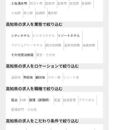
土佐清水市
四万十市
香南市
香美市
安芸郡
長岡郡
土佐郡
吾川郡
高岡郡
幡多郡
高知県の求人を業態で絞り込む
シティホテル
ビジネスホテル
リゾートホテル
ラグジュアリーホテル
観光地旅館
温泉地旅館
高級旅館
その他宿泊施設
運営・その他
高知県の求人をロケーションで絞り込む
温泉地
市街地
観光地
スキー場
リゾート地
高知県の求人を職種で絞り込む
宿泊
料飲
調理（調理師）
客室
施設管理
ブライダル
管理部門・その他
高知県の求人をこだわり条件で絞り込む