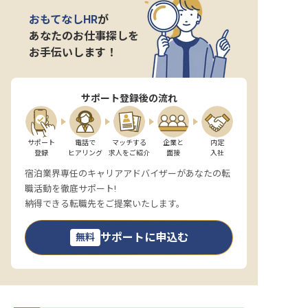
おもてなしHR
が
あなたのお仕事探しを
お手伝いします！
サポート登録後の流れ
サポート

電話で

マッチする

企業と

内定

登録
ヒアリング
求人をご紹介
面接
入社
宿泊業界専任のキャリアアドバイザーがあなたの転
職活動を徹底サポート!
納得できる転職先をご提案いたします。
サポートに申込む
無料