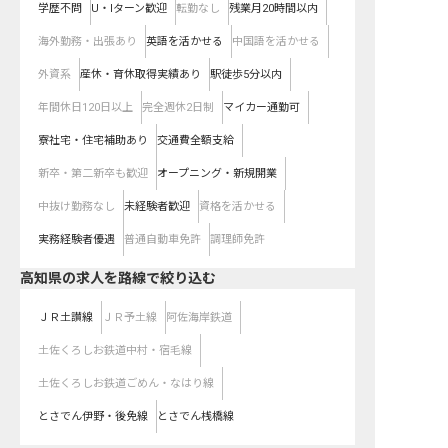
学歴不問
U・Iターン歓迎
転勤なし
残業月20時間以内
海外勤務・出張あり
英語を活かせる
中国語を活かせる
外資系
産休・育休取得実績あり
駅徒歩5分以内
年間休日120日以上
完全週休2日制
マイカー通勤可
寮社宅・住宅補助あり
交通費全額支給
新卒・第二新卒も歓迎
オープニング・新規開業
中抜け勤務なし
未経験者歓迎
資格を活かせる
実務経験者優遇
普通自動車免許
調理師免許
高知県
の求人を路線で絞り込む
ＪＲ土讃線
ＪＲ予土線
阿佐海岸鉄道
土佐くろしお鉄道中村・宿毛線
土佐くろしお鉄道ごめん・なはり線
とさでん伊野・後免線
とさでん桟橋線