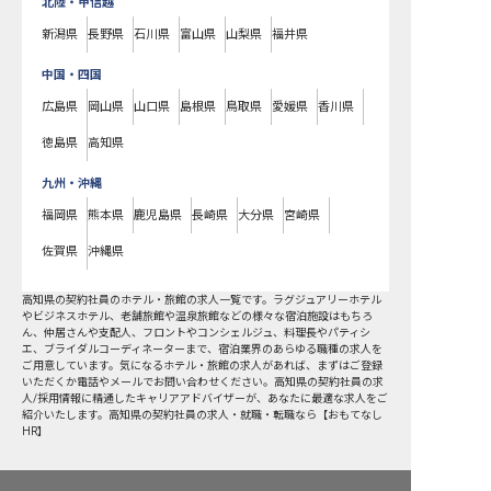
北陸・甲信越
新潟県
長野県
石川県
富山県
山梨県
福井県
中国・四国
広島県
岡山県
山口県
島根県
鳥取県
愛媛県
香川県
徳島県
高知県
九州・沖縄
福岡県
熊本県
鹿児島県
長崎県
大分県
宮崎県
佐賀県
沖縄県
高知県
の
契約社員
のホテル・旅館の求人一覧です。ラグジュアリーホテル
やビジネスホテル、老舗旅館や温泉旅館などの様々な宿泊施設はもちろ
ん、仲居さんや支配人、フロントやコンシェルジュ、料理長やパティシ
エ、ブライダルコーディネーターまで、宿泊業界のあらゆる職種の求人を
ご用意しています。気になるホテル・旅館の求人があれば、まずはご登録
いただくか電話やメールでお問い合わせください。高知県の契約社員の求
人/採用情報に精通したキャリアアドバイザーが、あなたに最適な求人をご
紹介いたします。高知県の契約社員の求人・就職・転職なら【おもてなし
HR】