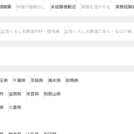
規開業
中抜け勤務なし
未経験者歓迎
資格を活かせる
実務経験
土佐くろしお鉄道中村・宿毛線
土佐くろしお鉄道ごめん・なはり線
玉県
千葉県
茨城県
栃木県
群馬県
府
滋賀県
奈良県
和歌山県
県
三重県