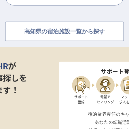
高知県の宿泊施設一覧から探す
HR
が
サポート
事探しを
ます！
サポート

電話で

マッ
登録
ヒアリング
求人
宿泊業界専任のキ
あなたの転職活