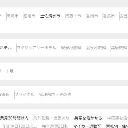
市
須崎市
宿毛市
土佐清水市
四万十市
香南市
香美市
安芸
ホテル
ラグジュアリーホテル
観光地旅館
温泉地旅館
高級旅館
ゾート地
設管理
ブライダル
管理部門・その他
業月20時間以内
海外勤務・出張あり
英語を活かせる
中国語を活
年間休日120日以上
完全週休2日制
マイカー通勤可
寮社宅・住