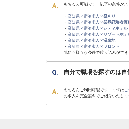
もちろん可能です！以下の条件がよ
・
高知県 × 宿泊求人 ×
寮あり
・
高知県 × 宿泊求人 ×
業界経験者優
・
高知県 × 宿泊求人 ×
シティホテル
・
高知県 × 宿泊求人 ×
リゾートホテ
・
高知県 × 宿泊求人 ×
温泉地
・
高知県 × 宿泊求人 ×
フロント
他にも様々な条件で絞り込みができ
自分で職場を探すのは自
もちろんご利用可能です！まずは
こ
の求人を完全無料でご紹介いたしま