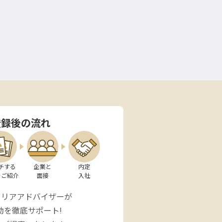
登録後の流れ
チする

企業と

内定

をご紹介
面接
入社
ャリアアドバイザーが
動を徹底サポート!