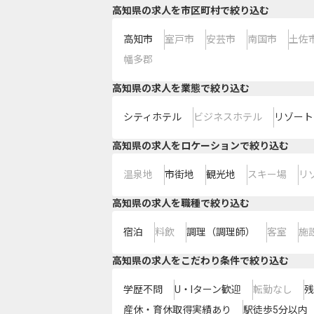
高知県の求人を市区町村で絞り込む
高知市
室戸市
安芸市
南国市
土佐
幡多郡
高知県の求人を業態で絞り込む
シティホテル
ビジネスホテル
リゾート
高知県の求人をロケーションで絞り込む
温泉地
市街地
観光地
スキー場
リ
高知県の求人を職種で絞り込む
宿泊
料飲
調理（調理師）
客室
施
高知県の求人をこだわり条件で絞り込む
学歴不問
U・Iターン歓迎
転勤なし
残
産休・育休取得実績あり
駅徒歩5分以内