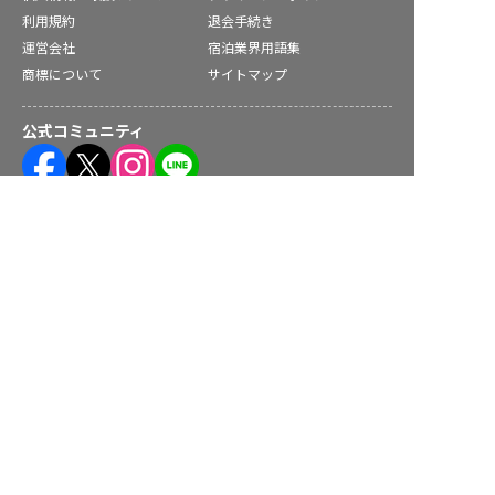
利用規約
退会手続き
運営会社
宿泊業界用語集
商標について
サイトマップ
公式コミュニティ
高知県の求人を紹介してもらう
株式会社ネクストビート運営サービス
保育業界の求職者様向けサービス
保育士バンク！ - 日本最大級。保育士・幼稚園教諭向け転職支
援サイト
保育士バンク！新卒 - 保育士・幼稚園教諭を目指す「学生向
け」就職活動情報サイト
法人様向けサービス
保育士バンク！コネクト - 保育施設向けの業務支援システム
保育士バンク！パレット - 保育施設専門の職員マネジメントツ
ール