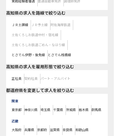
実務経験者優遇
普通自動車免許
調理師免許
高知県
の求人を路線で絞り込む
ＪＲ土讃線
ＪＲ予土線
阿佐海岸鉄道
土佐くろしお鉄道中村・宿毛線
土佐くろしお鉄道ごめん・なはり線
とさでん伊野・後免線
とさでん桟橋線
高知県の求人を雇用形態で絞り込む
正社員
契約社員
パート・アルバイト
都道府県を変更して求人を絞り込む
関東
東京都
神奈川県
埼玉県
千葉県
茨城県
栃木県
群馬県
近畿
大阪府
兵庫県
京都府
滋賀県
奈良県
和歌山県