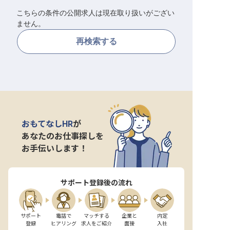
こちらの条件の公開求人は現在取り扱いがござい
転職サポートに申し込む
無料
ません。
再検索する
採用をお考えの企業様へ
おもてなしHR
が
あなたのお仕事探しを
お手伝いします！
サポート登録後の流れ
サポート

電話で

マッチする

企業と

内定

登録
ヒアリング
求人をご紹介
面接
入社