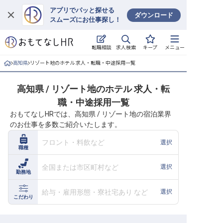
アプリでパッと探せる
ダウンロード
スムーズにお仕事探し！
ログイン
求人検索
転職相談
キープ
メニュー
求人・施設を探す
高知県
リゾート地のホテル 求人・転職・中途採用一覧
キープした求人
高知県 / リゾート地のホテル 求人・転
職・中途採用一覧
就職・転職 合同説明会
おもてなしHRでは、高知県 / リゾート地の宿泊業界
のお仕事を多数ご紹介いたします。
おもてなしHRについて
フロント・料飲など
選択
職種
ご利用の流れ
全国または市区町村など
選択
勤務地
よくある質問
給与・雇用形態・寮社宅あり など
選択
ホテル・宿泊業界情報コラム
こだわり