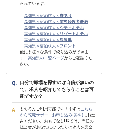
られています。
・
高知県 × 宿泊求人 ×
寮あり
・
高知県 × 宿泊求人 ×
業界経験者優遇
・
高知県 × 宿泊求人 ×
シティホテル
・
高知県 × 宿泊求人 ×
リゾートホテル
・
高知県 × 宿泊求人 ×
温泉地
・
高知県 × 宿泊求人 ×
フロント
他にも様々な条件で絞り込みができま
す！
高知県の一覧ページ
からご確認くだ
さい。
自分で職場を探すのは自信が無いの
で、求人を紹介してもらうことは可
能ですか？
もちろんご利用可能です！まずは
こちら
から転職サポートお申し込み(無料)
にお進
みください。おもてなしHRでは、専任の
担当者があなたにぴったりの求人を完全