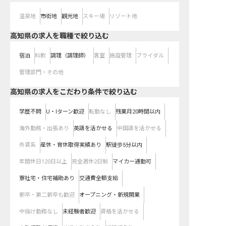
温泉地
市街地
観光地
スキー場
リゾート地
高知県の求人を職種で絞り込む
宿泊
料飲
調理（調理師）
客室
施設管理
ブライダル
管理部門・その他
高知県の求人をこだわり条件で絞り込む
学歴不問
U・Iターン歓迎
転勤なし
残業月20時間以内
海外勤務・出張あり
英語を活かせる
中国語を活かせる
外資系
産休・育休取得実績あり
駅徒歩5分以内
年間休日120日以上
完全週休2日制
マイカー通勤可
寮社宅・住宅補助あり
交通費全額支給
新卒・第二新卒も歓迎
オープニング・新規開業
中抜け勤務なし
未経験者歓迎
資格を活かせる