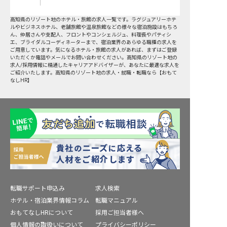
高知県
の
リゾート地
のホテル・旅館の求人一覧です。ラグジュアリーホテ
ルやビジネスホテル、老舗旅館や温泉旅館などの様々な宿泊施設はもちろ
ん、仲居さんや支配人、フロントやコンシェルジュ、料理長やパティシ
エ、ブライダルコーディネーターまで、宿泊業界のあらゆる職種の求人を
ご用意しています。気になるホテル・旅館の求人があれば、まずはご登録
いただくか電話やメールでお問い合わせください。高知県のリゾート地の
求人/採用情報に精通したキャリアアドバイザーが、あなたに最適な求人を
ご紹介いたします。高知県のリゾート地の求人・就職・転職なら【おもて
なしHR】
転職サポート申込み
求人検索
ホテル・宿泊業界情報コラム
転職マニュアル
おもてなしHRについて
採用ご担当者様へ
個人情報の取扱いについて
プライバシーポリシー