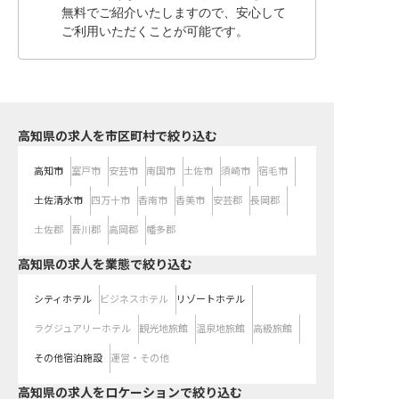
無料でご紹介いたしますので、安心して
ご利用いただくことが可能です。
高知県の求人を市区町村で絞り込む
高知市
室戸市
安芸市
南国市
土佐市
須崎市
宿毛市
土佐清水市
四万十市
香南市
香美市
安芸郡
長岡郡
土佐郡
吾川郡
高岡郡
幡多郡
高知県の求人を業態で絞り込む
シティホテル
ビジネスホテル
リゾートホテル
ラグジュアリーホテル
観光地旅館
温泉地旅館
高級旅館
その他宿泊施設
運営・その他
高知県の求人をロケーションで絞り込む