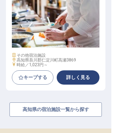
調理スタッフおよび接客
施設業態
その他宿泊施設
勤務地
高知県吾川郡仁淀川町高瀬3869
給与
時給／1,023円～
キープする
詳しく見る
高知県の宿泊施設一覧から探す