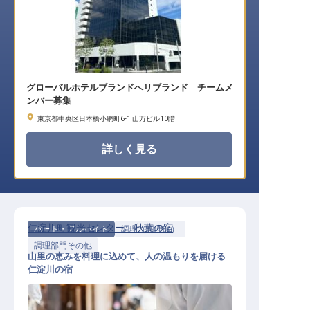
グローバルホテルブランドへリブランド チームメ
ンバー募集
東京都中央区日本橋小網町6-1 山万ビル10階
詳しく見る
仁淀川町観光センター 秋葉の宿
パート・アルバイト
調理（調理師）
調理部門その他
山里の恵みを料理に込めて、人の温もりを届ける
仁淀川の宿