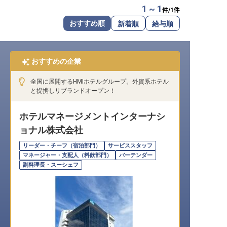
1 ~ 1
件/
1
件
転職サポートに申し込む
無料
おすすめ順
新着順
給与順
採用をお考えの企業様へ
おすすめの企業
全国に展開するHMIホテルグループ。外資系ホテル
と提携しリブランドオープン！
ホテルマネージメントインターナシ
ョナル株式会社
リーダー・チーフ（宿泊部門）
サービススタッフ
マネージャー・支配人（料飲部門）
バーテンダー
副料理長・スーシェフ