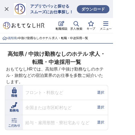
アプリでパッと探せる
ダウンロード
スムーズにお仕事探し！
ログイン
求人検索
転職相談
キープ
メニュー
求人・施設を探す
高知県
中抜け勤務なしのホテル 求人・転職・中途採用一覧
キープした求人
高知県 / 中抜け勤務なしのホテル 求人・
転職・中途採用一覧
就職・転職 合同説明会
おもてなしHRでは、高知県 / 中抜け勤務なしのホテ
ル・旅館などの宿泊業界のお仕事を多数ご紹介いた
おもてなしHRについて
します。
ご利用の流れ
フロント・料飲など
選択
職種
よくある質問
全国または市区町村など
選択
勤務地
ホテル・宿泊業界情報コラム
給与・雇用形態・寮社宅あり など
選択
こだわり