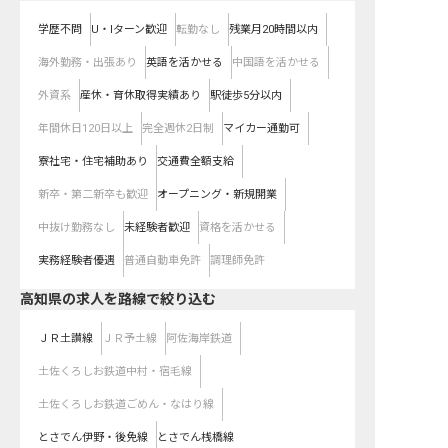
学歴不問
U・Iターン歓迎
転勤なし
残業月20時間以内
海外勤務・出張あり
英語を活かせる
中国語を活かせる
外資系
産休・育休取得実績あり
駅徒歩5分以内
年間休日120日以上
完全週休2日制
マイカー通勤可
寮社宅・住宅補助あり
交通費全額支給
新卒・第二新卒も歓迎
オープニング・新規開業
中抜け勤務なし
未経験者歓迎
資格を活かせる
実務経験者優遇
普通自動車免許
調理師免許
高知県
の求人を路線で絞り込む
ＪＲ土讃線
ＪＲ予土線
阿佐海岸鉄道
土佐くろしお鉄道中村・宿毛線
土佐くろしお鉄道ごめん・なはり線
とさでん伊野・後免線
とさでん桟橋線