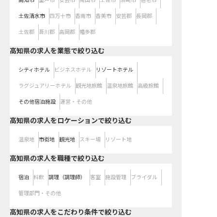
高知市
室戸市
安芸市
南国市
土佐市
須崎市
宿毛市
土佐清水市
四万十市
香南市
香美市
安芸郡
長岡郡
土佐郡
吾川郡
高岡郡
幡多郡
高知県の求人を業態で絞り込む
シティホテル
ビジネスホテル
リゾートホテル
ラグジュアリーホテル
観光地旅館
温泉地旅館
高級旅館
その他宿泊施設
運営・その他
高知県の求人をロケーションで絞り込む
温泉地
市街地
観光地
スキー場
リゾート地
高知県の求人を職種で絞り込む
宿泊
料飲
調理（調理師）
客室
施設管理
ブライダル
管理部門・その他
高知県の求人をこだわり条件で絞り込む