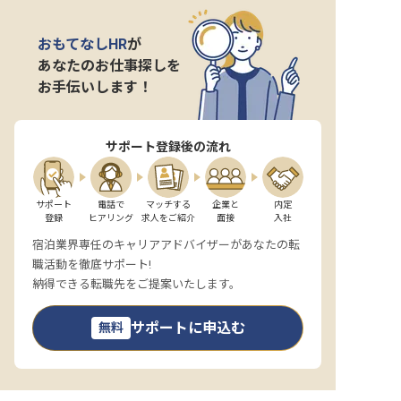
おもてなしHR
が
あなたのお仕事探しを
お手伝いします！
サポート登録後の流れ
サポート

電話で

マッチする

企業と

内定

登録
ヒアリング
求人をご紹介
面接
入社
宿泊業界専任のキャリアアドバイザーがあなたの転
職活動を徹底サポート!
納得できる転職先をご提案いたします。
サポートに申込む
無料