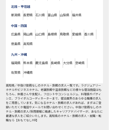
北陸・甲信越
新潟県
長野県
石川県
富山県
山梨県
福井県
中国・四国
広島県
岡山県
山口県
島根県
鳥取県
愛媛県
香川県
徳島県
高知県
九州・沖縄
福岡県
熊本県
鹿児島県
長崎県
大分県
宮崎県
佐賀県
沖縄県
高知県
／
中抜け勤務なし
のホテル・旅館の求人一覧です。ラグジュアリー
ホテルやビジネスホテル、老舗旅館や温泉旅館などの様々な宿泊施設はも
ちろん、仲居さんや支配人、フロントやコンシェルジュ、料理長やパティ
シエ、ブライダルコーディネーターまで、宿泊業界のあらゆる職種の求人
をご用意しています。気になるホテル・旅館の求人があれば、まずはご登
録いただくか電話やメールでお問い合わせください。中抜け勤務なしのホ
テル・旅館の求人/採用情報に精通したキャリアアドバイザーが、あなたに
最適な求人をご紹介いたします。高知県のホテル・旅館の求人・就職・転
職なら【おもてなしHR】