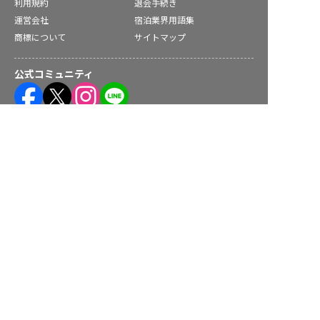
利用規約
退会手続き
運営会社
宿泊業界用語集
商標について
サイトマップ
公式コミュニティ
高知県の求人を紹介してもらう
株式会社ネクストビート運営サービス
保育業界の求職者様向けサービス
保育士バンク！ - 日本最大級。保育士・幼稚園教諭向け転職支
援サイト
保育士バンク！新卒 - 保育士・幼稚園教諭を目指す「学生向
け」就職活動情報サイト
法人様向けサービス
保育士バンク！コネクト - 保育施設向けの業務支援システム
保育士バンク！パレット - 保育施設専門の職員マネジメントツ
ール
保育士バンク！ウェブパック - 保育施設向けホームページ制作