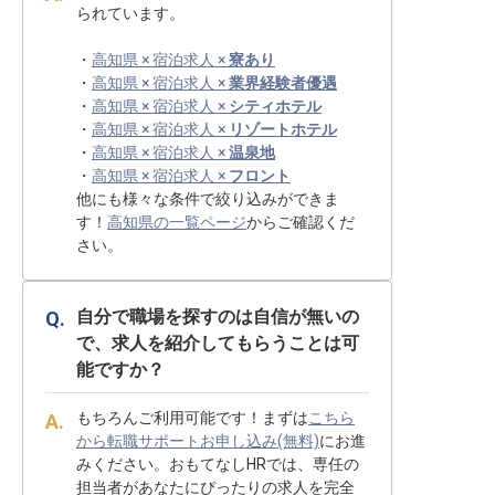
られています。
・
高知県 × 宿泊求人 ×
寮あり
・
高知県 × 宿泊求人 ×
業界経験者優遇
・
高知県 × 宿泊求人 ×
シティホテル
・
高知県 × 宿泊求人 ×
リゾートホテル
・
高知県 × 宿泊求人 ×
温泉地
・
高知県 × 宿泊求人 ×
フロント
他にも様々な条件で絞り込みができま
す！
高知県の一覧ページ
からご確認くだ
さい。
自分で職場を探すのは自信が無いの
で、求人を紹介してもらうことは可
能ですか？
もちろんご利用可能です！まずは
こちら
から転職サポートお申し込み(無料)
にお進
みください。おもてなしHRでは、専任の
担当者があなたにぴったりの求人を完全