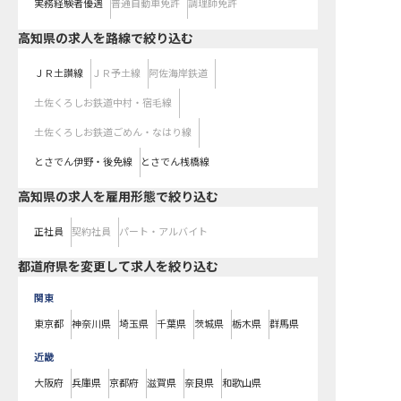
実務経験者優遇
普通自動車免許
調理師免許
高知県
の求人を路線で絞り込む
ＪＲ土讃線
ＪＲ予土線
阿佐海岸鉄道
土佐くろしお鉄道中村・宿毛線
土佐くろしお鉄道ごめん・なはり線
とさでん伊野・後免線
とさでん桟橋線
高知県の求人を雇用形態で絞り込む
正社員
契約社員
パート・アルバイト
都道府県を変更して求人を絞り込む
関東
東京都
神奈川県
埼玉県
千葉県
茨城県
栃木県
群馬県
近畿
大阪府
兵庫県
京都府
滋賀県
奈良県
和歌山県