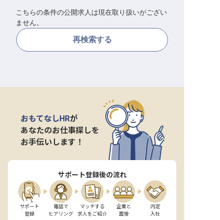
こちらの条件の公開求人は現在取り扱いがござい
転職サポートに申し込む
無料
ません。
再検索する
採用をお考えの企業様へ
おもてなしHR
が
あなたのお仕事探しを
お手伝いします！
サポート登録後の流れ
サポート

電話で

マッチする

企業と

内定

登録
ヒアリング
求人をご紹介
面接
入社