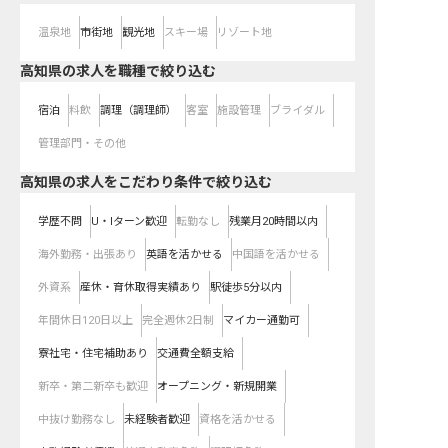
温泉地
市街地
観光地
スキー場
リゾート地
高知県の求人を職種で絞り込む
宿泊
料飲
調理（調理師）
客室
施設管理
ブライダル
管理部門・その他
高知県の求人をこだわり条件で絞り込む
学歴不問
U・Iターン歓迎
転勤なし
残業月20時間以内
海外勤務・出張あり
英語を活かせる
中国語を活かせる
外資系
産休・育休取得実績あり
駅徒歩5分以内
年間休日120日以上
完全週休2日制
マイカー通勤可
寮社宅・住宅補助あり
交通費全額支給
新卒・第二新卒も歓迎
オープニング・新規開業
中抜け勤務なし
未経験者歓迎
資格を活かせる