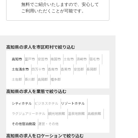
無料でご紹介いたしますので、安心して
ご利用いただくことが可能です。
高知県の求人を市区町村で絞り込む
高知市
室戸市
安芸市
南国市
土佐市
須崎市
宿毛市
土佐清水市
四万十市
香南市
香美市
安芸郡
長岡郡
土佐郡
吾川郡
高岡郡
幡多郡
高知県の求人を業態で絞り込む
シティホテル
ビジネスホテル
リゾートホテル
ラグジュアリーホテル
観光地旅館
温泉地旅館
高級旅館
その他宿泊施設
運営・その他
高知県の求人をロケーションで絞り込む