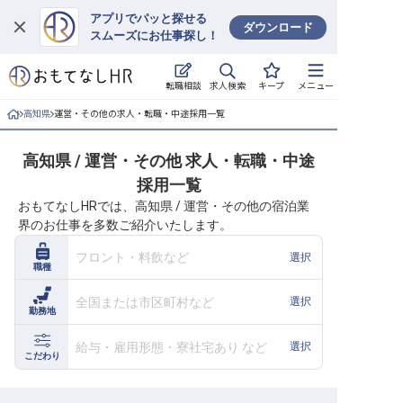
アプリでパッと探せる
ダウンロード
スムーズにお仕事探し！
ログイン
求人検索
転職相談
キープ
メニュー
求人・施設を探す
高知県
運営・その他の求人・転職・中途採用一覧
キープした求人
高知県 / 運営・その他 求人・転職・中途
採用一覧
就職・転職 合同説明会
おもてなしHRでは、高知県 / 運営・その他の宿泊業
界のお仕事を多数ご紹介いたします。
おもてなしHRについて
フロント・料飲など
選択
職種
ご利用の流れ
全国または市区町村など
選択
勤務地
よくある質問
給与・雇用形態・寮社宅あり など
選択
ホテル・宿泊業界情報コラム
こだわり