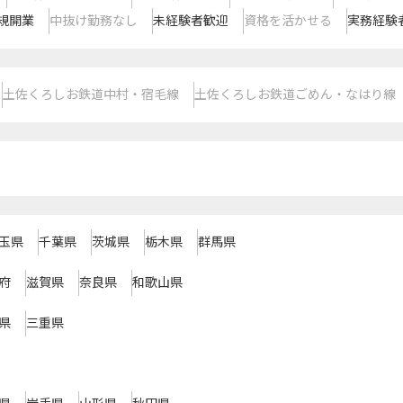
規開業
中抜け勤務なし
未経験者歓迎
資格を活かせる
実務経験
土佐くろしお鉄道中村・宿毛線
土佐くろしお鉄道ごめん・なはり線
玉県
千葉県
茨城県
栃木県
群馬県
府
滋賀県
奈良県
和歌山県
県
三重県