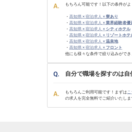
もちろん可能です！以下の条件がよ
・
高知県 × 宿泊求人 ×
寮あり
・
高知県 × 宿泊求人 ×
業界経験者優
・
高知県 × 宿泊求人 ×
シティホテル
・
高知県 × 宿泊求人 ×
リゾートホテ
・
高知県 × 宿泊求人 ×
温泉地
・
高知県 × 宿泊求人 ×
フロント
他にも様々な条件で絞り込みができ
自分で職場を探すのは自
もちろんご利用可能です！まずは
こ
の求人を完全無料でご紹介いたしま