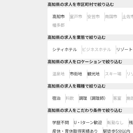
高知県の求人を市区町村で絞り込む
高知市
室戸市
安芸市
南国市
土佐
幡多郡
高知県の求人を業態で絞り込む
シティホテル
ビジネスホテル
リゾート
高知県の求人をロケーションで絞り込む
温泉地
市街地
観光地
スキー場
リ
高知県の求人を職種で絞り込む
宿泊
料飲
調理（調理師）
客室
施
高知県の求人をこだわり条件で絞り込む
学歴不問
U・Iターン歓迎
転勤なし
残
産休・育休取得実績あり
駅徒歩5分以内