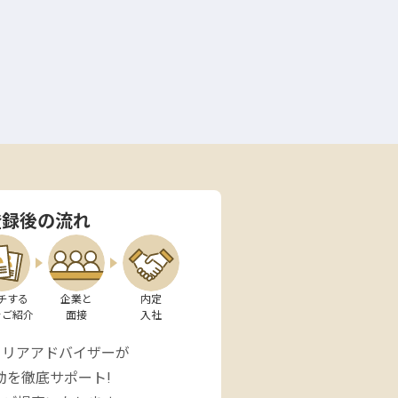
登録後の流れ
チする

企業と

内定

をご紹介
面接
入社
ャリアアドバイザーが
動を徹底サポート!