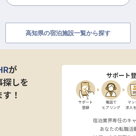
高知県の宿泊施設一覧から探す
HR
が
サポート
事探しを
ます！
サポート

電話で

マッ
登録
ヒアリング
求人
宿泊業界専任のキ
あなたの転職活