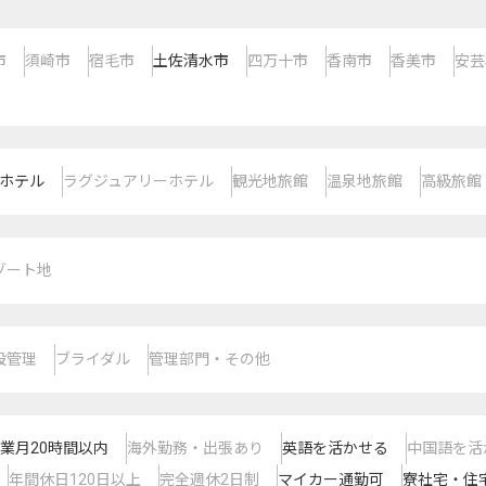
市
須崎市
宿毛市
土佐清水市
四万十市
香南市
香美市
安芸
ホテル
ラグジュアリーホテル
観光地旅館
温泉地旅館
高級旅館
ゾート地
設管理
ブライダル
管理部門・その他
業月20時間以内
海外勤務・出張あり
英語を活かせる
中国語を活
年間休日120日以上
完全週休2日制
マイカー通勤可
寮社宅・住