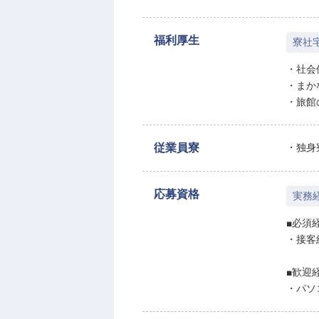
福利厚生
寮社
・社会
・まか
・旅館
従業員寮
・独身
応募資格
実務
■必須
・接客
■歓迎
・パソ