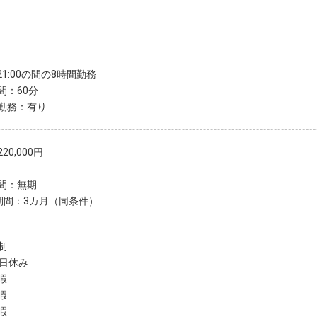
〜21:00の間の8時間勤務
間：60分
勤務：有り
20,000円
間：無期
期間：3カ月（同条件）
制
7日休み
暇
暇
暇