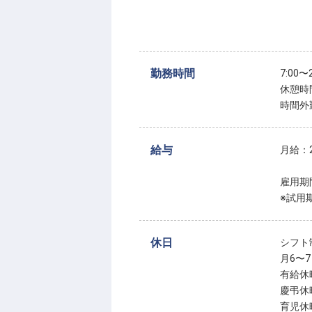
勤務時間
7:00
休憩時
時間外
給与
月給：2
雇用期
※試用
休日
シフト
月6〜
有給休
慶弔休
育児休