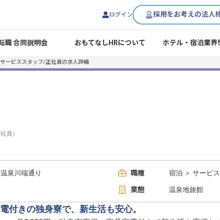
採用をお考えの法人
ログイン
転職 合同説明会
おもてなしHRについて
ホテル・宿泊業界
サービススタッフ/正社員の求人詳細
正社員
）
川温泉川端通り
職種
宿泊 ＞ サービ
業態
温泉地旅館
電付きの独身寮で、新生活も安心。