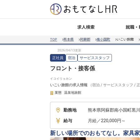
就職・
求人検索
TOP
熊本県
阿蘇郡
南小国町
いこい旅館
正社員
宿泊
サービススタッフ
フロント・接客係
イコイリョカン
いこい旅館
の求人情報
（
宿泊
/
サービススタッフ
/
業態
温泉地旅館
勤務地
熊本県阿蘇郡南小国町黒
給与
月給／220,000円～
新しい場所でのおもてなし。家具家