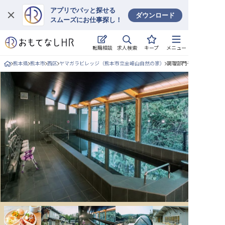
アプリでパッと探せる
ダウンロード
スムーズにお仕事探し！
ログイン
求人検索
転職相談
キープ
メニュー
求人・施設を探す
熊本県
熊本市
西区
ヤマガラビレッジ（熊本市立金峰山自然の家）
調理部門その他/正社員の
キープした求人
就職・転職 合同説明会
おもてなしHRについて
ご利用の流れ
よくある質問
ホテル・宿泊業界情報コラム