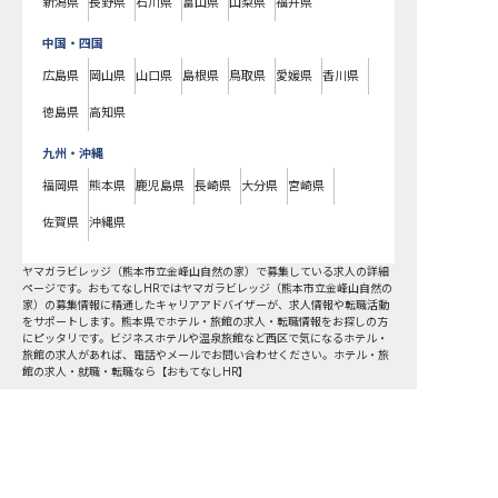
新潟県
長野県
石川県
富山県
山梨県
福井県
中国・四国
広島県
岡山県
山口県
島根県
鳥取県
愛媛県
香川県
徳島県
高知県
九州・沖縄
福岡県
熊本県
鹿児島県
長崎県
大分県
宮崎県
佐賀県
沖縄県
ヤマガラビレッジ（熊本市立金峰山自然の家）で募集している求人の詳細
ページです。おもてなしHRではヤマガラビレッジ（熊本市立金峰山自然の
家）の募集情報に精通したキャリアアドバイザーが、求人情報や転職活動
をサポートします。熊本県でホテル・旅館の求人・転職情報をお探しの方
にピッタリです。ビジネスホテルや温泉旅館など
西区
で気になるホテル・
旅館の求人があれば、電話やメールでお問い合わせください。ホテル・旅
館の求人・就職・転職なら【おもてなしHR】
おもてなしHR
が