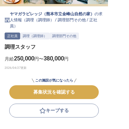
転職サポートに申し込む
無料
ヤマガラビレッジ（熊本市立金峰山自然の家）
の求
人情報（
調理（調理師）
/
調理部門その他
/
正社
採用をお考えの企業様へ
員
）
正社員
調理（調理師）
調理部門その他
調理スタッフ
250,000
380,000
月給
円〜
円
この施設が気になったら
募集状況を確認する
キープする