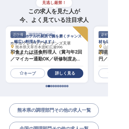
見逃し厳禁！
この求人を見た人が
今、よく見ている注目求人
正社員
調理部門その他
正社員
リゾートホテルの厨房で腕を磨くチャンス
八ヶ岳の高原リゾ
。幅広い料理を学べます！
材を活かす料理人
ホテルアレグリアガーデンズ天草
リブマックスリ
熊本県天草市本渡町広瀬996
山梨県北杜市大泉
和食または洋食料理人（賞与年2回
調理スタッフ｜
月給／191,000円～
月給／250,00
／マイカー通勤OK／研修制度あり
円／寮費2万
）
リゾート／急
詳しく見る
キープ
熊本県の調理部門その他の求人一覧
全国の調理部門その他の求人一覧