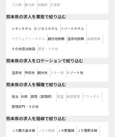
八代郡
葦北郡
球磨郡
天草郡
熊本県の求人を業態で絞り込む
シティホテル
ビジネスホテル
リゾートホテル
ラグジュアリーホテル
観光地旅館
温泉地旅館
高級旅館
その他宿泊施設
運営・その他
熊本県の求人をロケーションで絞り込む
温泉地
市街地
観光地
スキー場
リゾート地
熊本県の求人を職種で絞り込む
宿泊
料飲
調理（調理師）
客室
施設管理
ブライダル
管理部門・その他
熊本県
の求人を路線で絞り込む
ＪＲ鹿児島本線
ＪＲ三角線
ＪＲ肥薩線
ＪＲ豊肥本線