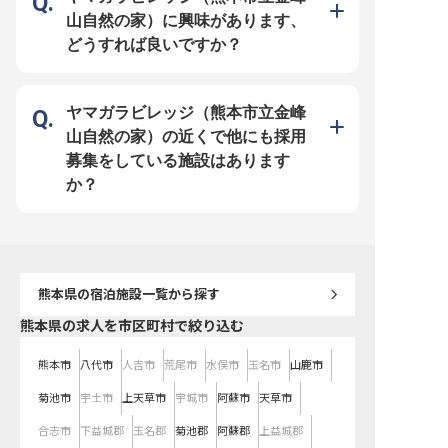
リアアップを目指せる環境です。
【あなたの経験を活かせ
山自然の家）に興味があります、
経験豊富な先輩社員が丁寧にサポー
場】 ホテル日航熊本では
トし、あなたの成長を後押ししま
シエとしての技術と、経
どうすれば良いですか？
す。 また、借上社宅制度があり、
発揮できる環境をご用意
新天地での生活も安心してスタート
す。ホテル製菓部門での
できます。 社会保険完備はもちろ
あなたの技術や知識を大
ん、従業員割引制度や資格取得奨励
ら、さらなる高みを目指
制度も充実しており、長く安心して
す。勤務時間は8:00～19
働ける環境が整っています。
実働8時間30分。休憩も
ヤマガラビレッジ（熊本市立金峰
時間確保しています。熊
とホテルの格式が融合し
山自然の家）の近くで他にも採用
あなたの創造性を活かし
スイーツ」を一緒に創り
募集をしている施設はあります
か？経験を活かしながら
術を磨ける環境であなた
か？
ています。 ※2025年09
の情報です
熊本県
の宿泊施設一覧から探す
熊本県の求人を市区町村で絞り込む
熊本市
八代市
人吉市
荒尾市
水俣市
玉名市
山鹿市
菊池市
宇土市
上天草市
宇城市
阿蘇市
天草市
合志市
下益城郡
玉名郡
菊池郡
阿蘇郡
上益城郡