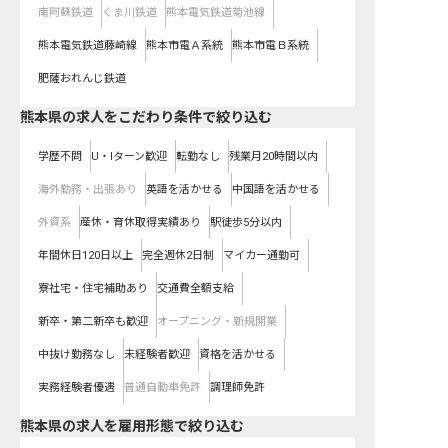
南阿蘇鉄道
くま川鉄道
熊本電気鉄道菊池線
熊本電気鉄道藤崎線
熊本市電Ａ系統
熊本市電Ｂ系統
肥薩おれんじ鉄道
熊本県の求人をこだわり条件で絞り込む
学歴不問
U・Iターン歓迎
転勤なし
残業月20時間以内
海外勤務・出張あり
英語を活かせる
中国語を活かせる
外資系
産休・育休取得実績あり
駅徒歩5分以内
年間休日120日以上
完全週休2日制
マイカー通勤可
寮社宅・住宅補助あり
交通費全額支給
新卒・第二新卒も歓迎
オープニング・新規開業
中抜け勤務なし
未経験者歓迎
資格を活かせる
実務経験者優遇
普通自動車免許
調理師免許
熊本県の求人を雇用形態で絞り込む