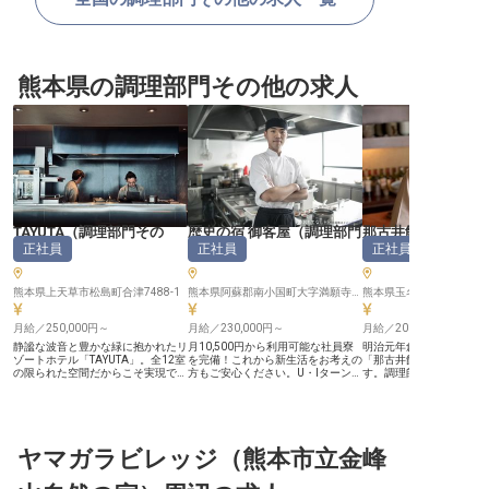
熊本県の調理部門その他の求人
TAYUTA
（
調理部門その
歴史の宿 御客屋
（
調理部門
那古井館
正社員
正社員
正社員
他
）
その他
）
他
）
熊本県上天草市松島町合津7488-1
熊本県阿蘇郡南小国町大字満願寺6546
熊本県玉名市天水町小天8
月給／250,000円～
月給／230,000円～
月給／200,000円～
静謐な波音と豊かな緑に抱かれたリ
月10,500円から利用可能な社員寮
明治元年創業の歴史と趣
ゾートホテル「TAYUTA」。全12室
を完備！これから新生活をお考えの
「那古井館」にて調理師
の限られた空間だからこそ実現でき
方もご安心ください。U・Iターン歓
す。調理師免許をお持ち
る、徹底した拘りと上質なホスピタ
迎ですので、地方で働きたい方、慣
たします。学歴不問。丁
リティを提供しています。当施設が
れ親しんだ土地でお仕事がしたい方
トいたしますので未経験
大切にしているのは、ゲストの心に
にもピッタリです。月給は230,000
もに歓迎です。繁忙期は
深く刻まれる食体験です。地産の新
円から支給される好待遇な職場！昇
性もありますが、基本的
鮮な魚介や旬の味を活かすことはも
給・賞与もあるので、頑張りをしっ
ざいませんので、自分の
ちろん、枠にとらわれない自由な発
ヤマガラビレッジ（熊本市立金峰
かり評価しお給与に還元いたしま
かり確保していただけま
想で、一期一会の美食を追求してい
す。未経験から調理技術を身に付け
料理の心得は「旬・名残
ます。 ■月給25万円～＋各種手当あ
られる環境を整えておりますので、
り」。季節との出会いを