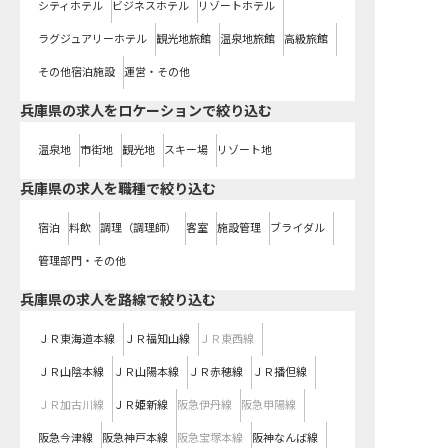
シティホテル
ビジネスホテル
リゾートホテル
ラグジュアリーホテル
観光地旅館
温泉地旅館
高級旅館
その他宿泊施設
運営・その他
兵庫県の求人をロケーションで絞り込む
温泉地
市街地
観光地
スキー場
リゾート地
兵庫県の求人を職種で絞り込む
宿泊
料飲
調理（調理師）
客室
施設管理
ブライダル
管理部門・その他
兵庫県
の求人を路線で絞り込む
ＪＲ東海道本線
ＪＲ福知山線
ＪＲ東西線
ＪＲ山陰本線
ＪＲ山陽本線
ＪＲ赤穂線
ＪＲ播但線
ＪＲ加古川線
ＪＲ姫新線
阪急伊丹線
阪急甲陽線
阪急今津線
阪急神戸本線
阪急宝塚本線
阪神なんば線