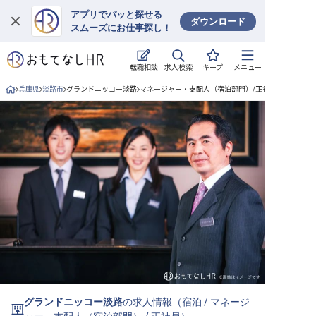
アプリでパッと探せる
ダウンロード
スムーズにお仕事探し！
ログイン
求人検索
転職相談
キープ
メニュー
求人・施設を探す
兵庫県
淡路市
グランドニッコー淡路
マネージャー・支配人（宿泊部門）/正社員の求人詳細
キープした求人
就職・転職 合同説明会
おもてなしHRについて
ご利用の流れ
よくある質問
ホテル・宿泊業界情報コラム
グランドニッコー淡路
の求人情報（
宿泊
/
マネージ