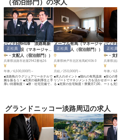
（宿泊部門）の求人
パソナHRHUB 淡路島新
メープル有馬
（
マネージャ
パソナHRHUB 淡
正社員
正社員
正社員
規開業施設
（
マネージャ
ー・支配人（宿泊部門）
）
規開業施設
ー・支配人（宿泊部門）
）
ー・支配人（宿泊
兵庫県淡路市岩屋2942番地26
兵庫県神戸市北区有馬町406-3
兵庫県淡路市岩屋2942-2
年俸／6,500,000円～
月給／250,000円～
年俸／6,500,000円～
■淡路島のラグジュアリーホテルで
■求人のポイント ■憧れの有馬温泉
■安心の寮・社宅完備で
腕を振るう！ ■充実の福利厚生と手
リゾートでマネジメント力を活かせ
ポート ■年間休日123日
厚い待遇制度！ ■寮・社宅完備で安
る ■充実の住宅制度！寮費月7,000
ートも充実 ■豊富な福利
心の島暮らし！ ■英語力を活かせる
円～10,000円！ ■まかない付き＆温
安心して働ける環境 ■ゲ
国際的な環境！ ーー【淡路島の至
泉・施設の社員割引特典あり ■60年
ス支配人としてキャリアを築
宝、ラグジュアリーホテルの顔とし
以上の歴史ある安定企業でキャリア
ー【淡路島の美しい地で
て】 淡路島の美しい自然に囲まれ
アップ！ ーー【歴史ある有馬温泉
最高の感動を】 兵庫県淡
たスモールラグジュアリーホテル
で極上のおもてなしを創る】 日本
の豊かな自然に囲まれた
で、フロントエリアの統括責任者と
グランドニッコー淡路周辺の求人
三古湯のひとつ・有馬温泉に佇む
様に心温まるおもてなし
して新たな一歩を踏み出しません
「メープル有馬」。 神戸の奥座敷
ゲストサービス支配人を
か？ホテルでのフロント経験を活か
として愛される当館では、お客様に
ます。ベル、客室、ドア
し、洗練されたサービスを提供する
心からくつろいでいただくための上
リックスペース全体の統
チームをリードする重要なポジショ
質なサービスをご提供しています。
して、お客様をお迎えす
ンです。 お客様の心に残る「おも
フロント業務やレストランサービス
なり、最高の感動と安ら
てなし」を創り出し、リピーターを
を通じて、お客様との温かな交流を
てください。チームを率
育む喜びを日々感じられる環境で
大切にしながら、「また来たい」と
標達成と顧客満足度向上
す！英語でのコミュニケーションも
思っていただける空間づくりに携わ
お客様にとって忘れられ