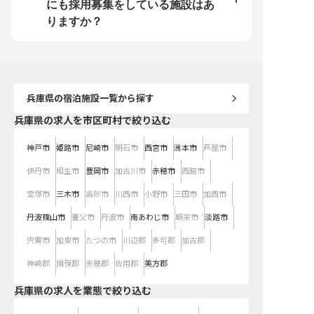
食半額補助やまかない制度、企業内
寮・社宅完備、企業内保育園など、
格取得支援など、スキル
にも採用募集をしている施設はあ
保育園も完備しており、ワークライ
充実した福利厚生で安心して長く働
ックアップする制度も充実
フバランスを大切にしながら働けま
けるようサポート。あなたの成長を
に寮・社宅完備で住まい
りますか？
す！ 資格取得支援制度もあるの
応援し、キャリアアップを共に目指
く、通勤用シャトルバス
で、スキルアップしながらキャリア
します。 ※2026年03月06日時点の
社内カーシェアリング制
を築けます。シフト制で効率よく働
情報です
での生活をサポートする
きながら、ホテル業界でのあなたの
です！年間180ポイント（1
可能性を広げてみませんか？
円相当）の選択式福利厚
※2025年06月25日時点の情報です
く安心して働ける環境を
います！ ※2025年06月
情報です
兵庫県
の宿泊施設一覧から探す
兵庫県の求人を市区町村で絞り込む
神戸市
姫路市
尼崎市
明石市
西宮市
洲本市
芦屋市
伊丹市
相生市
豊岡市
加古川市
赤穂市
西脇市
宝塚市
三木市
高砂市
川西市
小野市
三田市
加西市
丹波篠山市
養父市
丹波市
南あわじ市
朝来市
淡路市
宍粟市
加東市
たつの市
川辺郡
多可郡
加古郡
神崎郡
揖保郡
赤穂郡
佐用郡
美方郡
兵庫県の求人を業態で絞り込む