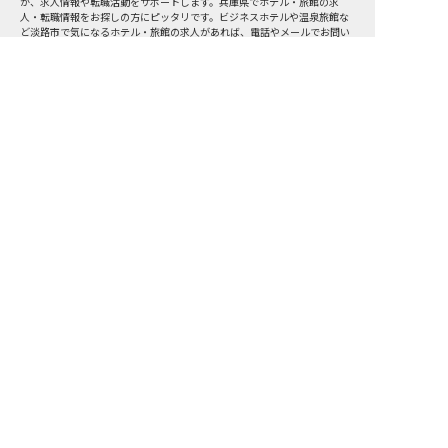
が、求人情報や転職活動をサポートします。兵庫県でホテル・旅館の求
人・転職情報をお探しの方にピッタリです。ビジネスホテルや温泉旅館な
ど
淡路市
で気になるホテル・旅館の求人があれば、電話やメールでお問い
合わせください。ホテル・旅館の求人・就職・転職なら【おもてなしHR】
おもてなしHR
が
あなたのお仕事探しを
お手伝いします！
サポート登録後の流れ
サポート

電話で

マッチする

企業と

内定

登録
ヒアリング
求人をご紹介
面接
入社
宿泊業界専任のキャリアアドバイザーがあなたの転
職活動を徹底サポート!
納得できる転職先をご提案いたします。