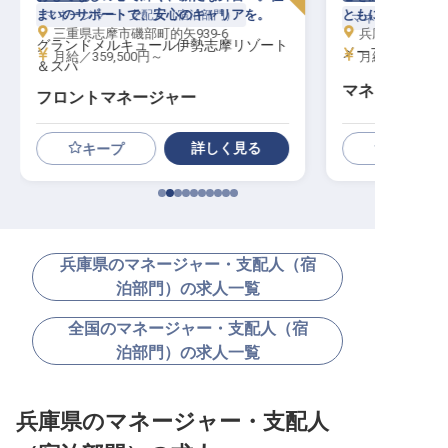
まいのサポートで、安心のキャリアを。
ともに広がる未来
マネージャー・支配人（宿泊部門）
マネージャー・支
三重県志摩市磯部町的矢939-6
兵庫県神戸市北区
グランドメルキュール伊勢志摩リゾート
メープル有馬
月給／359,500円～
月給／250,00
＆スパ
マネジメント
フロントマネージャー
詳しく見る
キープ
兵庫県のマネージャー・支配人（宿
泊部門）の求人一覧
全国のマネージャー・支配人（宿
泊部門）の求人一覧
兵庫県のマネージャー・支配人