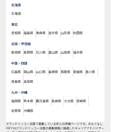
北海道
北海道
東北
宮城県
福島県
青森県
岩手県
山形県
秋田県
北陸・甲信越
新潟県
長野県
石川県
富山県
山梨県
福井県
中国・四国
広島県
岡山県
山口県
島根県
鳥取県
愛媛県
香川県
徳島県
高知県
九州・沖縄
福岡県
熊本県
鹿児島県
長崎県
大分県
宮崎県
佐賀県
沖縄県
グランドニッコー淡路で募集している求人の詳細ページです。おもてなし
HRではグランドニッコー淡路の募集情報に精通したキャリアアドバイザー