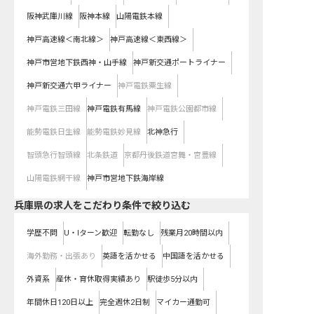
阪神武庫川線
阪神本線
山陽電鉄本線
神戸高速線＜南北線＞
神戸高速線＜東西線＞
神戸市営地下鉄西神・山手線
神戸新交通ポートライナー
神戸新交通六甲ライナー
神戸電鉄粟生線
神戸電鉄三田線
神戸電鉄有馬線
神戸電鉄公園都市線
能勢電鉄日生線
能勢電鉄妙見線
北神急行
智頭急行智頭線
北条鉄道
京都丹後鉄道宮舞・宮豊線
山陽電鉄網干線
神戸市営地下鉄海岸線
兵庫県の求人をこだわり条件で絞り込む
学歴不問
U・Iターン歓迎
転勤なし
残業月20時間以内
海外勤務・出張あり
英語を活かせる
中国語を活かせる
外資系
産休・育休取得実績あり
駅徒歩5分以内
年間休日120日以上
完全週休2日制
マイカー通勤可