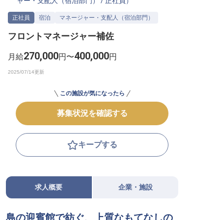
ャー・支配人（宿泊部門）
/
正社員
）
転職サポートに申し込む
無料
正社員
宿泊
マネージャー・支配人（宿泊部門）
フロントマネージャー補佐
採用をお考えの企業様へ
270,000
400,000
月給
円〜
円
この施設が気になったら
募集状況を確認する
キープする
求人概要
企業・施設
島の迎賓館で紡ぐ、上質なもてなしの