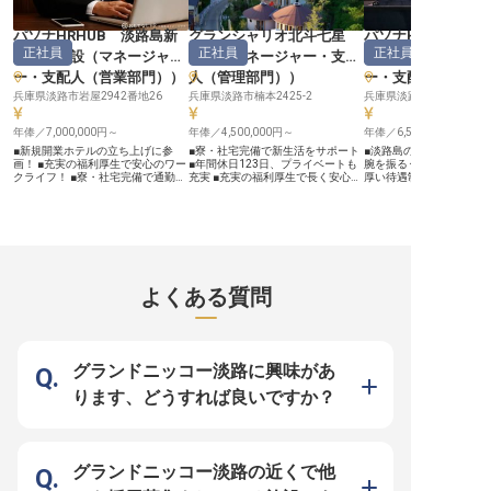
活かせる、国際色豊かな職場でスキ
っていただきます。 温泉情緒あふ
創造するやりがいを実感
ルアップを目指しましょう！ ーー
れる環境で、あなたのホスピタリテ
あなたのホスピタリティ
【あなたの成長を支える、充実の環
ィセンスを磨きませんか？ 有馬温
に発揮し、お客様の笑顔
パソナHRHUB 淡路島新
グランシャリオ北斗七星
パソナHRHUB 淡
境とキャリアパス】 フロント支配
泉駅から徒歩10分、送迎もござい
を分かち合いませんか。 ーー【充
正社員
正社員
正社員
人として、売上・GOPの達成やCS
ます♪ ーー【あなたの経験を活か
実の福利厚生とキャリア
規開業施設
（
マネージャ
135°
（
マネージャー・支配
規開業施設
向上に向けたチーム統括はもちろ
し、成長できる職場環境】 まずは
援する環境】 年俸6,500,
ー・支配人（営業部門）
）
人（管理部門）
）
ー・支配人（宿泊
ん、ラグジュアリーホテルに相応し
フロントやレストラン業務からスタ
8,000,000円に加え、昇
いオペレーションの構築にも携わっ
ートし、徐々にスタッフ教育やシフ
賞与年2回と、あなたの
兵庫県淡路市岩屋2942番地26
兵庫県淡路市楠本2425-2
兵庫県淡路市岩屋2942番
ていただきます！社内研修制度や資
ト管理、収支分析など、施設全体の
当に評価します。年間休日
格取得支援など、スキルアップをバ
マネジメント業務をお任せします。
寮・社宅完備で、プライ
ックアップする制度も充実！ さら
年俸／7,000,000円～
60年以上の実績を誇る建隆グルー
年俸／4,500,000円～
切にしながら安心して長
年俸／6,500,000円～
に寮・社宅完備で住まいの心配な
プならではの充実した福利厚生も魅
境です。カフェテリアポ
■新規開業ホテルの立ち上げに参
■寮・社宅完備で新生活をサポート
■淡路島のラグジュアリ
く、通勤用シャトルバス（無料）や
力です。寮費は月7,000円～10,000
内カーシェア、企業内保
画！ ■充実の福利厚生で安心のワー
■年間休日123日、プライベートも
腕を振るう！ ■充実の福
社内カーシェアリング制度など、島
円と負担少なく、まかない付き！さ
独自の福利厚生も充実し
クライフ！ ■寮・社宅完備で通勤の
充実 ■充実の福利厚生で長く安心し
厚い待遇制度！ ■寮・社
での生活をサポートする制度も万全
らに従業員・ご家族は宿泊3割引、
なたの生活を多角的にサ
心配なし！ ■キャリアアップを全面
て働ける ■マネジメント経験を活か
心の島暮らし！ ■英語力
です！年間180ポイント（180,000
温泉5割引などの特典も。 グループ
配人としてチームをまと
サポート！ ーー【新たな一歩を踏
しキャリアアップ ーー【淡路島で
国際的な環境！ ーー【淡路島の至
円相当）の選択式福利厚生など、長
内の様々な部門へのキャリアパスも
に最高の体験を提供する
み出す感動のステージへ】 新規開
育む、心温まるおもてなし】 淡路
宝、ラグジュアリーホテ
く安心して働ける環境をご用意して
可能で、あなたの成長をしっかりと
た自身のキャリアも大き
業ホテルのセールス＆マーケティン
島の豊かな自然に囲まれた特別な場
て】 淡路島の美しい自然
います！ ※2025年06月26日時点の
サポートします。 温泉リゾートで
ていけるでしょう。 ※202
グ部門を統括する重要なポジション
所で、お客様に忘れられない感動と
たスモールラグジュアリ
情報です
のマネジメント経験を通じて、ホテ
16日時点の情報です
です！ お客様に「また来たい」と
安らぎを提供するお仕事です。訪れ
で、フロントエリアの統
ル業界のプロフェッショナルへと成
思っていただけるホテル作りの中心
る方々が心からリラックスし、笑顔
して新たな一歩を踏み出
長しませんか？ ※2025年08月01日
となり、魅力的な宿泊体験を創造し
になれるような、きめ細やかなサー
か？ホテルでのフロント
よくある質問
時点の情報です
ていくやりがいのあるお仕事です。
ビスと温かいおもてなしを大切にし
し、洗練されたサービス
山陽本線の舞子駅・垂水駅からアク
ています。 お客様一人ひとりの心
チームをリードする重要
セス便利な立地！無料シャトルバス
に寄り添い、最高の思い出を創造す
ンです。 お客様の心に残
も運行しているので通勤も安心で
る喜びを、私たちと共に分かち合い
てなし」を創り出し、リ
す。 パソナグループならではの
ませんか。あなたのホスピタリティ
育む喜びを日々感じられ
「おもてなしの心」を大切にする環
が、お客様の旅をより一層輝かせま
す！英語でのコミュニケ
グランドニッコー淡路に興味があ
境で、あなたの経験とセンスを存分
す。 ーー【キャリアを築き、成長
活かせる、国際色豊かな
に活かしてみませんか？ ーー【あ
できる環境】 マネジメント経験を
ルアップを目指しましょう！ 
ります、どうすれば良いですか？
なたの成長を応援する充実の環境】
お持ちの方を歓迎しており、スタッ
【あなたの成長を支える
働きやすさを追求した環境づくりに
フの育成や顧客満足度向上、売上管
境とキャリアパス】 フロ
力を入れています！ 寮・社宅完備
理など、幅広い業務を通じてリーダ
人として、売上・GOPの
で住まいの心配なく働けるほか、社
ーシップを発揮できる環境です。年
向上に向けたチーム統括
内カーシェアリング制度（無料）や
俸4,500,000円〜5,500,000円と、
ん、ラグジュアリーホテ
カーリース制度（70%補助）など移
これまでのご経験やスキルを正当に
いオペレーションの構築
グランドニッコー淡路の近くで他
動面もサポート！ 社内施設での飲
評価いたします。 年間休日123日や
ていただきます！社内研