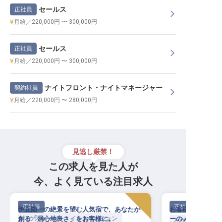
セールス
正社員
月給／220,000円 〜 300,000円
セールス
正社員
月給／220,000円 〜 300,000円
ナイトフロント・ナイトマネージャー
契約社員
月給／220,000円 〜 280,000円
見逃し厳禁！
この求人を見た人が
今、よく見ている注目求人
正社員
正社員
伊豆随一の絶景を望む人気宿で、あなたが
お客様の「快適」
創る「居心地良さ」をお客様に。
ハウスキーパー・インスペクション
ーのメルキュール
ハウスキーパー・