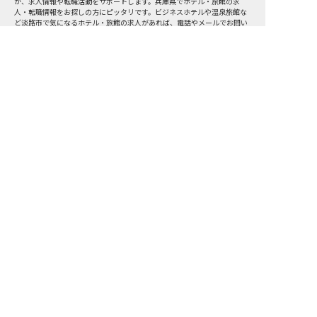
が、求人情報や転職活動をサポートします。兵庫県でホテル・旅館の求
人・転職情報をお探しの方にピッタリです。ビジネスホテルや温泉旅館な
ど
淡路市
で気になるホテル・旅館の求人があれば、電話やメールでお問い
合わせください。ホテル・旅館の求人・就職・転職なら【おもてなしHR】
おもてなしHR
が
あなたのお仕事探しを
お手伝いします！
サポート登録後の流れ
サポート

電話で

マッチする

企業と

内定

登録
ヒアリング
求人をご紹介
面接
入社
宿泊業界専任のキャリアアドバイザーがあなたの転
職活動を徹底サポート!
納得できる転職先をご提案いたします。