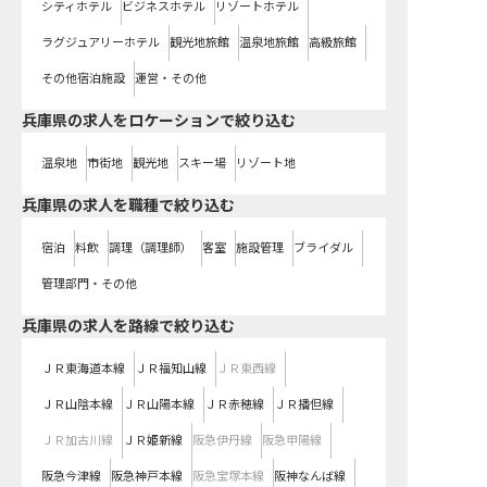
シティホテル
ビジネスホテル
リゾートホテル
ラグジュアリーホテル
観光地旅館
温泉地旅館
高級旅館
その他宿泊施設
運営・その他
兵庫県の求人をロケーションで絞り込む
温泉地
市街地
観光地
スキー場
リゾート地
兵庫県の求人を職種で絞り込む
宿泊
料飲
調理（調理師）
客室
施設管理
ブライダル
管理部門・その他
兵庫県
の求人を路線で絞り込む
ＪＲ東海道本線
ＪＲ福知山線
ＪＲ東西線
ＪＲ山陰本線
ＪＲ山陽本線
ＪＲ赤穂線
ＪＲ播但線
ＪＲ加古川線
ＪＲ姫新線
阪急伊丹線
阪急甲陽線
阪急今津線
阪急神戸本線
阪急宝塚本線
阪神なんば線