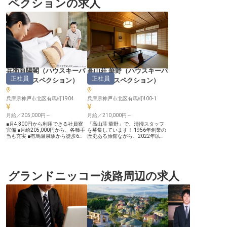
ペクションの求人
兵衛向陽閣
（
ハウスキーパ
高山荘 華野
（
ハウスキーパ
正社員
正社員
ー・インスペクション
）
ー・インスペクション
）
兵庫県神戸市北区有馬町1904
兵庫県神戸市北区有馬町400-1
月給／205,000円～
月給／210,000円～
■月4,300円から利用できる社員寮
「高山荘 華野」で、清掃スタッフ
完備 ■月給205,000円から、各種手
を募集しています！ 1956年創業の
当も充実 ■有馬温泉駅から徒歩6
歴史ある旅館ながら、2022年以降
分、通勤も便利 ■お客様のおもてな
は毎年、新しくスイートルームをオ
しを支えるやりがい ーー【伝統と
ープンしています！ ・細部までデ
温かさで紡ぐおもてなしの舞台】
ザインにこだわった、全15室の清
私たちは、お客様に心から安らぎと
掃を担当！ ・経験・学歴不問！必
感動をお届けするため、日々おもて
要なのは、おもてなしへの真摯な気
なしの心を大切にしています。 バ
グランドニッコー淡路周辺の求人
持ち ・残業月平均5hで、ワークラ
ックヤードスタッフとして、宴会場
イフバランスにも配慮！ 館内や客
の設営や片付け、客室の清掃管理、
室には花やアートが添えられてお
食器洗浄など、多岐にわたる業務を
り、一貫した「和」のコンセプトを
通じて、お客様の快適な滞在を陰な
持つ旅館です！ 細部まで行き届い
がら支える重要な役割を担っていた
た清掃で、お客様にくつろぎの空間
だきます。 一つ一つの業務が、お
をお届けします！ 【「高山荘 華
客様の笑顔に繋がるやりがいを感じ
野」について】 1956年、兵庫県神
られるお仕事です。 経験は問いま
戸市北区有馬町に創業した旅館で