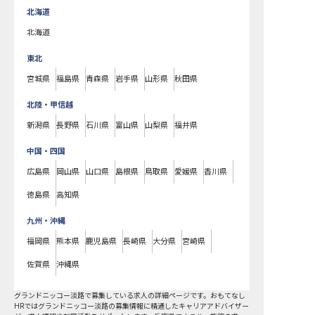
北海道
北海道
東北
宮城県
福島県
青森県
岩手県
山形県
秋田県
北陸・甲信越
新潟県
長野県
石川県
富山県
山梨県
福井県
中国・四国
広島県
岡山県
山口県
島根県
鳥取県
愛媛県
香川県
徳島県
高知県
九州・沖縄
福岡県
熊本県
鹿児島県
長崎県
大分県
宮崎県
佐賀県
沖縄県
グランドニッコー淡路で募集している求人の詳細ページです。おもてなし
HRではグランドニッコー淡路の募集情報に精通したキャリアアドバイザー