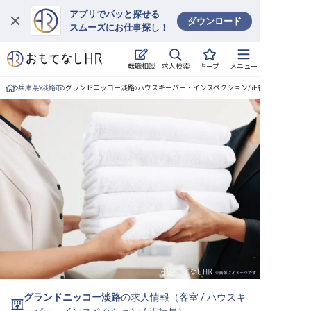
アプリでパッと探せる
ダウンロード
スムーズにお仕事探し！
ログイン
求人検索
転職相談
キープ
メニュー
求人・施設を探す
兵庫県
淡路市
グランドニッコー淡路
ハウスキーパー・インスペクション/正社員の求人詳細
キープした求人
就職・転職 合同説明会
おもてなしHRについて
ご利用の流れ
よくある質問
ホテル・宿泊業界情報コラム
グランドニッコー淡路
の求人情報（
客室
/
ハウスキ