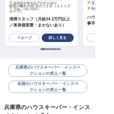
静岡県伊東市富戸沢向1299-3
東京都大田区羽田
絶景の離れの宿 月のうさぎ（ユミィグ
メルキュール東
月給／242,700円～
月給／240,00
ループ）
ハウスキーピン
清掃スタッフ（月給24.2万円以上
事手当／経験
／単身個室寮・まかないあり）
詳しく見る
キープ
兵庫県のハウスキーパー・インスペ
クションの求人一覧
全国のハウスキーパー・インスペ
クションの求人一覧
兵庫県のハウスキーパー・インス