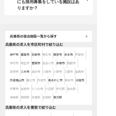
食半額補助やまかない制度、企業内
寮・社宅完備、企業内保育園など、
格取得支援など、スキル
にも採用募集をしている施設はあ
保育園も完備しており、ワークライ
充実した福利厚生で安心して長く働
ックアップする制度も充実
フバランスを大切にしながら働けま
けるようサポート。あなたの成長を
に寮・社宅完備で住まい
りますか？
す！ 資格取得支援制度もあるの
応援し、キャリアアップを共に目指
く、通勤用シャトルバス
で、スキルアップしながらキャリア
します。 ※2026年03月06日時点の
社内カーシェアリング制
を築けます。シフト制で効率よく働
情報です
での生活をサポートする
きながら、ホテル業界でのあなたの
です！年間180ポイント（1
可能性を広げてみませんか？
円相当）の選択式福利厚
※2025年06月25日時点の情報です
く安心して働ける環境を
います！ ※2025年06月
情報です
兵庫県
の宿泊施設一覧から探す
兵庫県の求人を市区町村で絞り込む
神戸市
姫路市
尼崎市
明石市
西宮市
洲本市
芦屋市
伊丹市
相生市
豊岡市
加古川市
赤穂市
西脇市
宝塚市
三木市
高砂市
川西市
小野市
三田市
加西市
丹波篠山市
養父市
丹波市
南あわじ市
朝来市
淡路市
宍粟市
加東市
たつの市
川辺郡
多可郡
加古郡
神崎郡
揖保郡
赤穂郡
佐用郡
美方郡
兵庫県の求人を業態で絞り込む