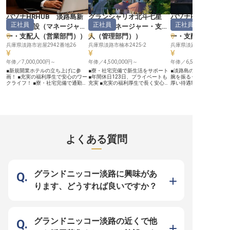
せん。 あなたの温かい心と丁寧な
す。 「和」をコンセプトとしてお
仕事が、当館の伝統を未来へと繋ぎ
り、館内や客室には花や現代アート
ます。 ーー【安心して長く働ける
が飾られています。また、歴史の深
パソナHRHUB 淡路島新
グランシャリオ北斗七星
パソナHRHUB 淡
環境と充実のサポート】 月給
い温泉街として有名な場所で、2種
正社員
正社員
正社員
205,000円に加え、住宅手当や家族
類のお湯「金泉・銀泉」をご用意し
規開業施設
（
マネージャ
135°
（
マネージャー・支配
規開業施設
手当、育児支援手当など、あなたの
ています。 客室は全15室ですが、
ー・支配人（営業部門）
）
人（管理部門）
）
ー・支配人（宿泊
生活を支える各種手当が充実してい
2022～2025年にかけて、毎年スイ
ます。 さらに、月4,300円から利用
ートルームをオープンしておりま
兵庫県淡路市岩屋2942番地26
兵庫県淡路市楠本2425-2
兵庫県淡路市岩屋2942番
できる光熱費込みの社員寮が徒歩
す。特に2025年新設の「大山蓮
10分圏内にあり、新しい生活をス
華」は100平米の広さを誇り、2種
ムーズにスタートできます。 社会
年俸／7,000,000円～
類の温泉をはじめ、テラスや暖炉、
年俸／4,500,000円～
年俸／6,500,000円～
保険完備はもちろん、社員食堂や従
クローゼットまで揃っています。
■新規開業ホテルの立ち上げに参
■寮・社宅完備で新生活をサポート
■淡路島のラグジュアリ
業員割引制度など、福利厚生も手厚
画！ ■充実の福利厚生で安心のワー
■年間休日123日、プライベートも
腕を振るう！ ■充実の福
くご用意。 年間休日100日のシフト
クライフ！ ■寮・社宅完備で通勤の
充実 ■充実の福利厚生で長く安心し
厚い待遇制度！ ■寮・社
制でプライベートも大切にしなが
心配なし！ ■キャリアアップを全面
て働ける ■マネジメント経験を活か
心の島暮らし！ ■英語力
ら、安定した環境で長くキャリアを
サポート！ ーー【新たな一歩を踏
しキャリアアップ ーー【淡路島で
国際的な環境！ ーー【淡路島の至
築いていけるよう、会社全体であな
み出す感動のステージへ】 新規開
育む、心温まるおもてなし】 淡路
宝、ラグジュアリーホテ
たをサポートいたします。 ※2026
業ホテルのセールス＆マーケティン
島の豊かな自然に囲まれた特別な場
て】 淡路島の美しい自然
年03月06日時点の情報です
グ部門を統括する重要なポジション
所で、お客様に忘れられない感動と
たスモールラグジュアリ
です！ お客様に「また来たい」と
安らぎを提供するお仕事です。訪れ
で、フロントエリアの統
思っていただけるホテル作りの中心
る方々が心からリラックスし、笑顔
して新たな一歩を踏み出
となり、魅力的な宿泊体験を創造し
になれるような、きめ細やかなサー
か？ホテルでのフロント
よくある質問
ていくやりがいのあるお仕事です。
ビスと温かいおもてなしを大切にし
し、洗練されたサービス
山陽本線の舞子駅・垂水駅からアク
ています。 お客様一人ひとりの心
チームをリードする重要
セス便利な立地！無料シャトルバス
に寄り添い、最高の思い出を創造す
ンです。 お客様の心に残
も運行しているので通勤も安心で
る喜びを、私たちと共に分かち合い
てなし」を創り出し、リ
す。 パソナグループならではの
ませんか。あなたのホスピタリティ
育む喜びを日々感じられ
「おもてなしの心」を大切にする環
が、お客様の旅をより一層輝かせま
す！英語でのコミュニケ
グランドニッコー淡路に興味があ
境で、あなたの経験とセンスを存分
す。 ーー【キャリアを築き、成長
活かせる、国際色豊かな
に活かしてみませんか？ ーー【あ
できる環境】 マネジメント経験を
ルアップを目指しましょう！ 
ります、どうすれば良いですか？
なたの成長を応援する充実の環境】
お持ちの方を歓迎しており、スタッ
【あなたの成長を支える
働きやすさを追求した環境づくりに
フの育成や顧客満足度向上、売上管
境とキャリアパス】 フロ
力を入れています！ 寮・社宅完備
理など、幅広い業務を通じてリーダ
人として、売上・GOPの
で住まいの心配なく働けるほか、社
ーシップを発揮できる環境です。年
向上に向けたチーム統括
内カーシェアリング制度（無料）や
俸4,500,000円〜5,500,000円と、
ん、ラグジュアリーホテ
カーリース制度（70%補助）など移
これまでのご経験やスキルを正当に
いオペレーションの構築
グランドニッコー淡路の近くで他
動面もサポート！ 社内施設での飲
評価いたします。 年間休日123日や
ていただきます！社内研