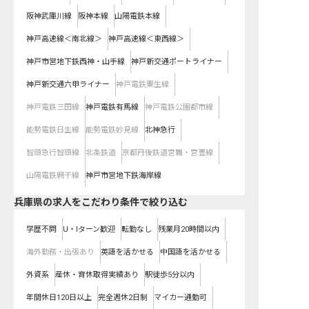
阪神武庫川線
阪神本線
山陽電鉄本線
神戸高速線＜南北線＞
神戸高速線＜東西線＞
神戸市営地下鉄西神・山手線
神戸新交通ポートライナー
神戸新交通六甲ライナー
神戸電鉄粟生線
神戸電鉄三田線
神戸電鉄有馬線
神戸電鉄公園都市線
能勢電鉄日生線
能勢電鉄妙見線
北神急行
智頭急行智頭線
北条鉄道
京都丹後鉄道宮舞・宮豊線
山陽電鉄網干線
神戸市営地下鉄海岸線
兵庫県の求人をこだわり条件で絞り込む
学歴不問
U・Iターン歓迎
転勤なし
残業月20時間以内
海外勤務・出張あり
英語を活かせる
中国語を活かせる
外資系
産休・育休取得実績あり
駅徒歩5分以内
年間休日120日以上
完全週休2日制
マイカー通勤可