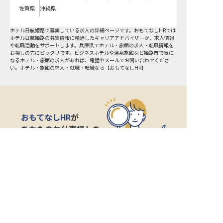
佐賀県
沖縄県
ホテル日航姫路で募集している求人の詳細ページです。おもてなしHRでは
ホテル日航姫路の募集情報に精通したキャリアアドバイザーが、求人情報
や転職活動をサポートします。兵庫県でホテル・旅館の求人・転職情報を
お探しの方にピッタリです。ビジネスホテルや温泉旅館など
姫路市
で気に
なるホテル・旅館の求人があれば、電話やメールでお問い合わせくださ
い。ホテル・旅館の求人・就職・転職なら【おもてなしHR】
おもてなしHR
が
あなたのお仕事探しを
お手伝いします！
サポート登録後の流れ
サポート

電話で

マッチする

企業と

内定

登録
ヒアリング
求人をご紹介
面接
入社