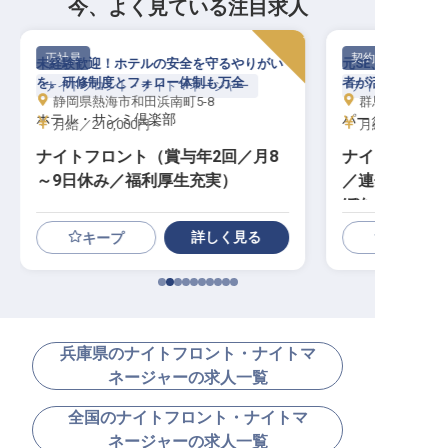
今、よく見ている注目求人
契約社員
パート・アルバイ
元SE、ショップ店員、営業など異業種出身
箱根に新規開業！
者が活躍中！高崎の好立地ホテル
旅館にて、贅沢な
ナイトフロント・ナイトマネージャー
ナイトフロント・
群馬県高崎市九蔵町31-1
神奈川県足柄下郡
パークイン高崎
箱根薫風
月給／199,000円～
日給／15,000
ナイトフロント（正社員登用多数
ナイトフロント
／連休取得可／未経験OK／残業ほ
経験可／充実
ぼなし）
ニング
詳しく見る
キープ
兵庫県のナイトフロント・ナイトマ
ネージャーの求人一覧
全国のナイトフロント・ナイトマ
ネージャーの求人一覧