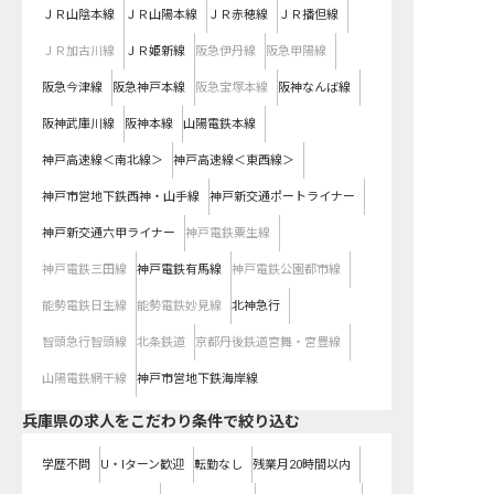
ＪＲ山陰本線
ＪＲ山陽本線
ＪＲ赤穂線
ＪＲ播但線
ＪＲ加古川線
ＪＲ姫新線
阪急伊丹線
阪急甲陽線
阪急今津線
阪急神戸本線
阪急宝塚本線
阪神なんば線
阪神武庫川線
阪神本線
山陽電鉄本線
神戸高速線＜南北線＞
神戸高速線＜東西線＞
神戸市営地下鉄西神・山手線
神戸新交通ポートライナー
神戸新交通六甲ライナー
神戸電鉄粟生線
神戸電鉄三田線
神戸電鉄有馬線
神戸電鉄公園都市線
能勢電鉄日生線
能勢電鉄妙見線
北神急行
智頭急行智頭線
北条鉄道
京都丹後鉄道宮舞・宮豊線
山陽電鉄網干線
神戸市営地下鉄海岸線
兵庫県の求人をこだわり条件で絞り込む
学歴不問
U・Iターン歓迎
転勤なし
残業月20時間以内