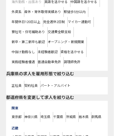
海外勤務・出張あり
英語を活かせる
中国語を活かせる
外資系
産休・育休取得実績あり
駅徒歩5分以内
年間休日120日以上
完全週休2日制
マイカー通勤可
寮社宅・住宅補助あり
交通費全額支給
新卒・第二新卒も歓迎
オープニング・新規開業
中抜け勤務なし
未経験者歓迎
資格を活かせる
実務経験者優遇
普通自動車免許
調理師免許
兵庫県の求人を雇用形態で絞り込む
正社員
契約社員
パート・アルバイト
都道府県を変更して求人を絞り込む
関東
東京都
神奈川県
埼玉県
千葉県
茨城県
栃木県
群馬県
近畿