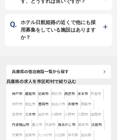
す、どうすれば良いですか？
ので、ホスピタリティの心と一流の
ルに応じて、仕込みから
マナーが自然と身につきます！ 英
ろん、食材の仕入れやメ
語や中国語など、語学力を活かせる
の立案まで、幅広い業務
チャンスも豊富！国際的な環境で働
ジできます♪ 調理師資格
くことで、コミュニケーション能力
方は大歓迎！資格がなく
も大きく向上します！ シフト制な
経験があれば問題ありませ
ホテル日航姫路の近くで他にも採
ので、自分のライフスタイルに合わ
種研修制度も充実してお
せた働き方も可能です！ホテル業界
技を磨く環境が整ってい
用募集をしている施設はあります
でのキャリアを築きたい方、おもて
児・出産・介護休暇など
なしの心を磨きたい方、ぜひ私たち
フバランスを大切にする
か？
と一緒に働きませんか？ ※2025年
実！あなたの「おもてな
09月08日時点の情報です
「料理への情熱」を活か
す★ ※2025年06月18
です
兵庫県
の宿泊施設一覧から探す
兵庫県の求人を市区町村で絞り込む
神戸市
姫路市
尼崎市
明石市
西宮市
洲本市
芦屋市
伊丹市
相生市
豊岡市
加古川市
赤穂市
西脇市
宝塚市
三木市
高砂市
川西市
小野市
三田市
加西市
丹波篠山市
養父市
丹波市
南あわじ市
朝来市
淡路市
宍粟市
加東市
たつの市
川辺郡
多可郡
加古郡