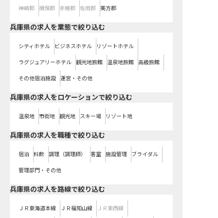
神崎郡
揖保郡
赤穂郡
佐用郡
美方郡
兵庫県の求人を業態で絞り込む
シティホテル
ビジネスホテル
リゾートホテル
ラグジュアリーホテル
観光地旅館
温泉地旅館
高級旅館
その他宿泊施設
運営・その他
兵庫県の求人をロケーションで絞り込む
温泉地
市街地
観光地
スキー場
リゾート地
兵庫県の求人を職種で絞り込む
宿泊
料飲
調理（調理師）
客室
施設管理
ブライダル
管理部門・その他
兵庫県
の求人を路線で絞り込む
ＪＲ東海道本線
ＪＲ福知山線
ＪＲ東西線