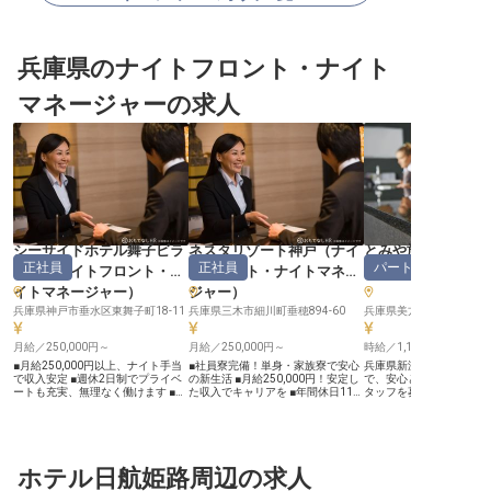
兵庫県のナイトフロント・ナイト
マネージャーの求人
シーサイドホテル舞子ビラ
ネスタリゾート神戸
（
ナイ
とみや旅館
正社員
正社員
パート・アルバイ
神戸
（
ナイトフロント・ナ
トフロント・ナイトマネー
ト・ナイトマネー
イトマネージャー
）
ジャー
）
兵庫県神戸市垂水区東舞子町18-11
兵庫県三木市細川町垂穂894-60
兵庫県美方郡新温泉町湯20
月給／250,000円～
月給／250,000円～
時給／1,116円～
■月給250,000円以上、ナイト手当
■社員寮完備！単身・家族寮で安心
兵庫県新温泉町にあると
で収入安定 ■週休2日制でプライベ
の新生活 ■月給250,000円！安定し
で、安心と快適を提供す
ートも充実、無理なく働けます ■グ
た収入でキャリアを ■年間休日113
タッフを募集しています
ループホテル優待や社員食堂など充
日！プライベートも充実できる ■夜
1,065円〜、日給8,000
実の待遇 ■経験を活かし、神戸のホ
間責任者として、おもてなしの経験
夜割増も含まれます。夜
テルで夜勤フロントとして活躍 ー
を活かす ーー【夜間のおもてなし
や防災、防犯対応、大浴
ー【神戸の海辺で紡ぐ、お客様への
を支える、大切な役割】 夜間責任
朝食セットの準備など、
心温まるおもてなし】 シーサイド
者として、お客様が安心して過ごせ
る業務を担当。深夜0時〜
ホテル舞子ビラ神戸は、明石海峡大
ホテル日航姫路周辺の求人
るよう、きめ細やかなおもてなしを
仮眠室での休憩も可能で
橋を望む絶好のロケーションで、お
お願いします。 電話やメールでの
からの勤務が可能で、学