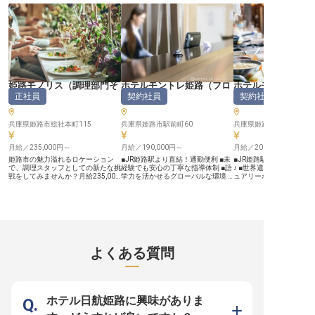
客様に特別な時間を提供していま
予約確認、お客様からの問い合わせ
問、資格も必要ありませ
す。ナイトフロントとして、夜間の
対応はもちろん、館内巡回や防犯・
タリティ溢れるあなたの
お客様のチェックイン・チェックア
防災チェックなど、お客様の安全を
や旅館の夜をより安全に
ウト、お問い合わせ対応を通じて、
守る重要な役割です。 緊急時には
素敵に彩りましょう。※20
安心と快適な滞在をサポート。 静
冷静な判断と迅速な対応が求められ
月26日時点の情報です
かな夜の時間だからこそ、より一層
ますが、お客様の「ありがとう」が
きめ細やかな気配りが求められま
大きなやりがいとなるでしょう。
す。お客様一人ひとりに寄り添い、
あなたの温かい心遣りが、夜のホテ
心に残るおもてなしを共に創り上げ
ルを優しく包み込みます。 ーー
ていきましょう。 ーー【安定した
【安心の環境で、あなたのキャリア
姫路モノリス
（
調理部門そ
ホテルモントレ姫路
（
フロ
ホテルモントレ姫
環境で、あなたのキャリアを育む】
を育む】 社員寮を完備しており、
正社員
契約社員
契約社員
当ホテルでは、ナイトフロントとし
単身の方もご家族と一緒の方も、安
の他
）
ント
）
調理
）
てご経験をお持ちの方を歓迎しま
心して新しい生活をスタートできま
す。月給250,000円からスタート
す。 月給250,000円に加え、昇給・
し、ナイト手当や食事手当など、
賞与もあり、安定した収入を得なが
兵庫県姫路市総社本町115
兵庫県姫路市駅前町60
兵庫県姫路市駅前町60
日々の頑張りをしっかり評価する手
らキャリアを築ける環境です。 年
当が充実。 週休2日制で年間休日
間休日113日とプライベートも大切
105日を確保し、プライベートも大
月給／235,000円～
にでき、従業員食堂や研修制度など
月給／190,000円～
月給／200,000円～
切にしながら働けます。産育休の取
福利厚生も充実しています。 これ
姫路市の魅力溢れるロケーション
■JR姫路駅より直結！通勤便利 ■未
■JR姫路駅直結★通勤便
得実績もあり、長く安心してキャリ
までの経験を活かし、夜間責任者と
で、調理スタッフとしての新たな挑
経験でも安心の丁寧な指導体制 ■語
♪ ■世界遺産・姫路城を
アを築ける環境です。グループホテ
してさらなる成長を目指しません
戦をしてみませんか？月給235,000
学力を活かせるグローバルな環境 ■
ュアリーホテル◎ ■あな
ル優待制度など、働く喜びを感じら
か。 私たちと共に、お客様に最高
円～385,000円、役職手当や住宅手
一流のホテルで接客スキルが磨け
キルを活かせる職場★ ■
れる福利厚生も魅力です。 ※2025
の思い出を届けるおもてなしを追求
当も充実。単なる調理業務にとどま
る！ ーー【世界遺産・姫路城を望
厚生で長く働ける環境♪ ーー【美食
年12月15日時点の情報です
しましょう。 ※2026年04月13日時
らず、売り上げ管理やメニュー開
む、おもてなしの最前線へ】 姫路
で紡ぐ、特別な時間を演出
点の情報です
発、宴会プランの構築にも携わり、
の玄関口に佇む「ホテルモントレ姫
テルモントレ姫路では、
スキルを磨ける環境です。結婚式や
路」。JR姫路駅と直結した抜群の
切な宴会やパーティーを
パーティなど、特別な瞬間を演出す
ロケーションで、国内外のお客様を
彩る調理スタッフを募集
るやりがいを感じられる職場です。
お迎えしています！ チェックイン
♪ 婚礼や各種パーティー
あなたの経験を活かして、さらなる
からチェックアウトまで、お客様の
要な会食など、特別な時
よくある質問
成長を目指しましょう。 ※2025年
滞在を彩るあなたの笑顔が、旅の素
演出するやりがいのある
05月19日時点の情報です
敵な思い出になります！「ありがと
す。世界遺産・姫路城の
う」の言葉をいただける喜びを日々
元の食材を活かした創造
感じられる職場です！ ーー【あな
数々をご提供。お客様の
たの成長を応援する環境がありま
い」の笑顔のために、あ
す】 未経験からでも安心してスタ
と感性を存分に発揮して
ホテル日航姫路に興味がありま
ートできる環境をご用意していま
か？◎ ーー【あなたの「できる」
す！先輩スタッフが丁寧に指導する
を広げる成長環境】 ★経