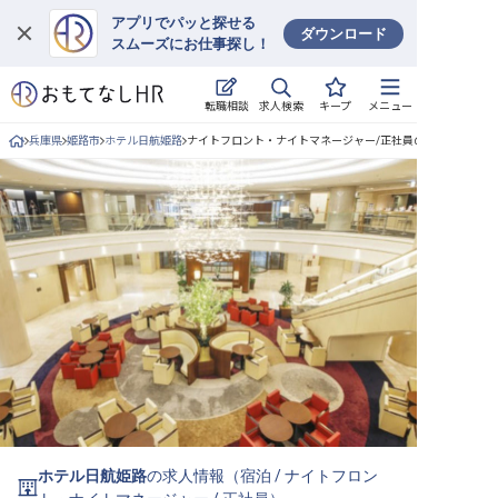
アプリでパッと探せる
ダウンロード
スムーズにお仕事探し！
ログイン
求人検索
転職相談
キープ
メニュー
求人・施設を探す
兵庫県
姫路市
ホテル日航姫路
ナイトフロント・ナイトマネージャー/正社員の求人詳細
キープした求人
就職・転職 合同説明会
おもてなしHRについて
ご利用の流れ
よくある質問
ホテル・宿泊業界情報コラム
ホテル日航姫路
の求人情報（
宿泊
/
ナイトフロン