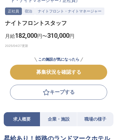
ト・ナイトマネージャー
/
正社員
）
転職サポートに申し込む
無料
正社員
宿泊
ナイトフロント・ナイトマネージャー
ナイトフロントスタッフ
採用をお考えの企業様へ
182,000
310,000
月給
円〜
円
この施設が気になったら
募集状況を確認する
キープする
求人概要
企業・施設
職場の様子
昇給あり！姫路のランドマークホテル