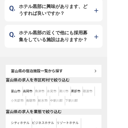
丁寧な対応で、チェック
ェックアウトまで、心地
ホテル黒部に興味があります、ど
サポートしてください。 
「ありがとう」が直接聞
うすれば良いですか？
がいのある環境です。 ーー【安心
の環境で成長を育む、充
ア】 当施設では、スタッ
とりが安心して長く働け
えています。 社会保険完
ろん、昇給や賞与もあり
ホテル黒部の近くで他にも採用募
張りがしっかりと評価さ
す。 フロント業務はチー
集をしている施設はありますか？
し合うため、困った時に
談できる温かい雰囲気が
お客様対応のスキルはも
客マナーやコミュニケー
も自然と身につきます。 
のおもてなしを通じて、
の成長を実感できる職場
※2026年03月06日時点
富山県
の宿泊施設一覧から探す
富山県の求人を市区町村で絞り込む
富山市
高岡市
魚津市
氷見市
滑川市
黒部市
砺波市
小矢部市
南砺市
射水市
中新川郡
下新川郡
富山県の求人を業態で絞り込む
シティホテル
ビジネスホテル
リゾートホテル