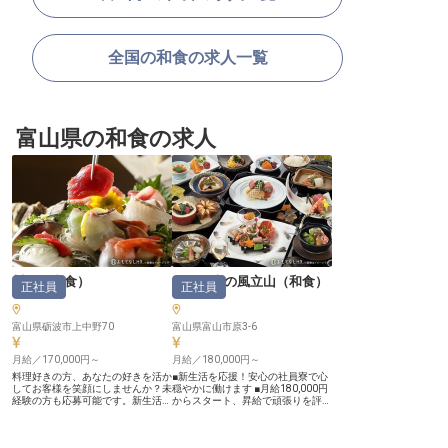
全国の和食の求人一覧
富山県の和食の求人
川金
（
和食
）
ホテル森の風立山
（
和食
）
正社員
正社員
富山県砺波市上中野70
富山県富山市原3-6
月給／170,000円～
月給／180,000円～
料理好きの方、あなたの好きを活か
■新生活を応援！安心の社員寮で心
してお客様を笑顔にしませんか？未
穏やかに働けます ■月給180,000円
経験の方も応募可能です。新生活を
からスタート、昇給で頑張りを評価
お考えの方も安心の単身寮完備！費
■調理師免許を活かし、お客様の笑
用の負担を軽減してお仕事が始めら
顔を創るお仕事 ■豊かな自然の中
れます。川金は、樹齢300年の老木
で、お客様に寄り添うおもてなし