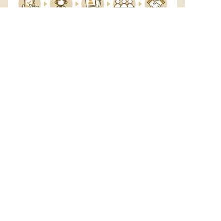
サポート

電話で

マッチする

企業と

内定

登録
ヒアリング
求人をご紹介
面接
入社
宿泊業界専任のキャリアアドバイザーがあなたの転
職活動を徹底サポート!
納得できる転職先をご提案いたします。
サポートに申込む
無料
おもてなしHRについて
ご利用の流れ
よくある質問