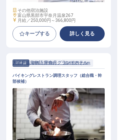
施設業態
その他宿泊施設
勤務地
富山県黒部市宇奈月温泉267
給与
月給／250,000円～
366,800円
キープする
詳しく見る
大江戸温泉物語 宇奈月グランドホテル
正社員
調理（調理師）
調理部門その他
バイキングレストラン調理スタッフ（総合職・幹
部候補）
和洋中50種類以上のバイキングレス
トランで、調理スキルを活かす！