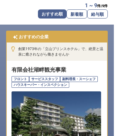
1 ~ 9
件/
9
件
転職サポートに申し込む
無料
おすすめ順
新着順
給与順
採用をお考えの企業様へ
おすすめの企業
創業1973年の「立山プリンスホテル」で、絶景と温
泉に癒されながら働きませんか
有限会社湖畔観光事業
フロント
サービススタッフ
副料理長・スーシェフ
ハウスキーパー・インスペクション