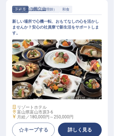
ホテル森の風立山
正社員
調理（調理師）
和食
新しい場所で心機一転、おもてなしの心を活かし
ませんか？安心の社員寮で新生活をサポートしま
す。
調理【ホテル森の風・立山】
施設業態
リゾートホテル
勤務地
富山県富山市原3-6
給与
月給／180,000円～
250,000円
キープする
詳しく見る