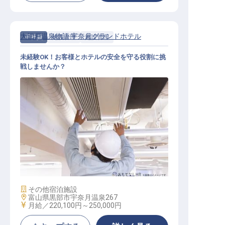
大江戸温泉物語 宇奈月グランドホテル
正社員
施設管理
施設管理
未経験OK！お客様とホテルの安全を守る役割に挑
戦しませんか？
施設管理スタッフ（総合職）
施設業態
その他宿泊施設
勤務地
富山県黒部市宇奈月温泉267
給与
月給／220,100円～
250,000円