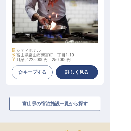
シェフドパルティエ（西洋料理）
施設業態
シティホテル
勤務地
富山県富山市新富町一丁目1-10
給与
月給／225,000円～
250,000円
キープする
詳しく見る
富山県の宿泊施設一覧から探す