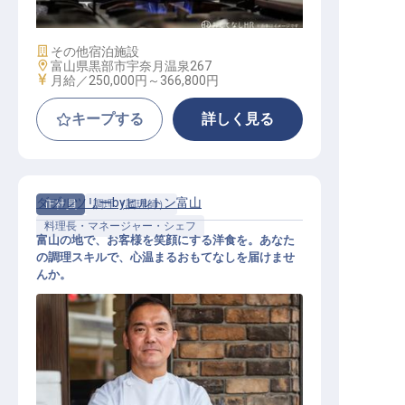
施設業態
その他宿泊施設
勤務地
富山県黒部市宇奈月温泉267
給与
月給／250,000円～
366,800円
キープする
詳しく見る
ダブルツリーbyヒルトン富山
正社員
調理（調理師）
料理長・マネージャー・シェフ
富山の地で、お客様を笑顔にする洋食を。あなた
の調理スキルで、心温まるおもてなしを届けませ
んか。