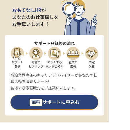
おもてなしHR
が
あなたのお仕事探しを
お手伝いします！
サポート登録後の流れ
サポート

電話で

マッチする

企業と

内定

登録
ヒアリング
求人をご紹介
面接
入社
宿泊業界専任のキャリアアドバイザーがあなたの転
職活動を徹底サポート!
納得できる転職先をご提案いたします。
サポートに申込む
無料