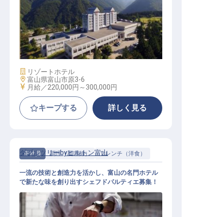
総務・経理事務
施設業態
リゾートホテル
勤務地
富山県富山市原3-6
給与
月給／220,000円～
300,000円
キープする
詳しく見る
ダブルツリーbyヒルトン富山
正社員
調理（調理師）
フレンチ（洋食）
一流の技術と創造力を活かし、富山の名門ホテル
で新たな味を創り出すシェフドパルティエ募集！