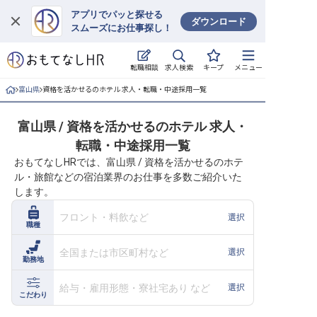
アプリでパッと探せる
ダウンロード
スムーズにお仕事探し！
ログイン
求人検索
転職相談
キープ
メニュー
求人・施設を探す
富山県
資格を活かせるのホテル 求人・転職・中途採用一覧
キープした求人
富山県 / 資格を活かせるのホテル 求人・
転職・中途採用一覧
就職・転職 合同説明会
おもてなしHRでは、富山県 / 資格を活かせるのホテ
ル・旅館などの宿泊業界のお仕事を多数ご紹介いた
おもてなしHRについて
します。
ご利用の流れ
フロント・料飲など
選択
職種
よくある質問
全国または市区町村など
選択
勤務地
ホテル・宿泊業界情報コラム
給与・雇用形態・寮社宅あり など
選択
こだわり