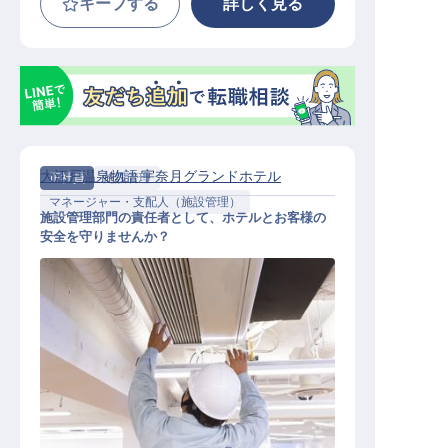
キープする
詳しく見る
大江戸温泉物語 宇奈月グランドホテル
正社員
施設管理
マネージャー・支配人（施設管理）
施設管理部門の責任者として、ホテルとお客様の
安全を守りませんか？
施設管理スタッフ（総合職・幹部候
補）