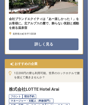
会社ブランドエクイティは「あー楽しかった！」を
お客様に。北アルプスの麓で、飾らない笑顔と感動
を創る温泉宿
長野県大町市平10558
詳しく見る
おすすめの企業
1日200円の寮も利用可能。世界のロッテホテルで腰
を据えて働きませんか？
株式会社LOTTE Hotel Arai
フロント
宿泊予約
マネージャー・支配人（料飲部門）