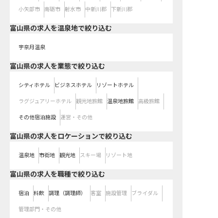
小矢部市
南砺市
射水市
中新川郡
下新川郡
富山県の求人を温泉地で絞り込む
宇奈月温泉
富山県の求人を業態で絞り込む
シティホテル
ビジネスホテル
リゾートホテル
ラグジュアリーホテル
観光地旅館
温泉地旅館
高級旅館
その他宿泊施設
運営・その他
富山県の求人をロケーションで絞り込む
温泉地
市街地
観光地
スキー場
リゾート地
富山県の求人を職種で絞り込む
宿泊
料飲
調理（調理師）
客室
施設管理
ブライダル
管理部門・その他