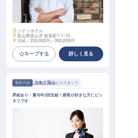
セクションシェフ（洋食調理）
施設業態
シティホテル
勤務地
富山県富山市 新富町1-1-10
給与
月給／250,000円～
300,000円
キープする
詳しく見る
ホテルヴィスキオ富山
契約社員
宿泊
サービススタッフ
昇給あり・賞与年2回支給！接客が好きな方にピッ
タリです