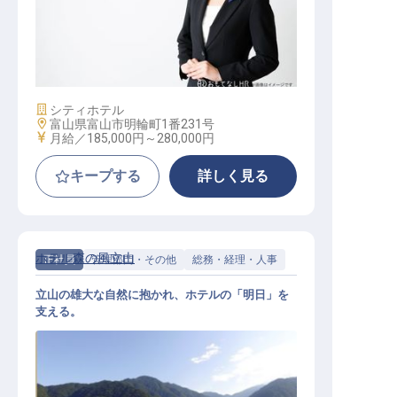
ホテルサービス職
施設業態
シティホテル
勤務地
富山県富山市明輪町1番231号
給与
月給／185,000円～
280,000円
キープする
詳しく見る
ホテル森の風立山
正社員
管理部門・その他
総務・経理・人事
立山の雄大な自然に抱かれ、ホテルの「明日」を
支える。