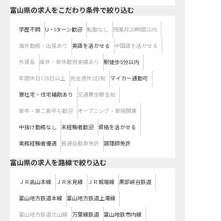
富山県の求人をこだわり条件で絞り込む
学歴不問
U・Iターン歓迎
転勤なし
残業月20時間以内
海外勤務・出張あり
英語を活かせる
中国語を活かせる
外資系
産休・育休取得実績あり
駅徒歩5分以内
年間休日120日以上
完全週休2日制
マイカー通勤可
寮社宅・住宅補助あり
交通費全額支給
新卒・第二新卒も歓迎
オープニング・新規開業
中抜け勤務なし
未経験者歓迎
資格を活かせる
実務経験者優遇
普通自動車免許
調理師免許
富山県
の求人を路線で絞り込む
ＪＲ高山本線
ＪＲ氷見線
ＪＲ城端線
黒部峡谷鉄道
富山地方鉄道本線
富山地方鉄道上滝線
富山地方鉄道立山線
万葉線鉄道
富山地鉄市内線