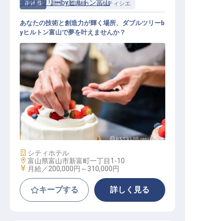
ダブルツリーbyヒルトン富山
正社員
調理（調理師）
パティシエ
あなたの技術と創造力が輝く場所、ダブルツリーb
yヒルトン富山で夢を叶えませんか？
パティシエ（ペストリー部門）
施設業態
シティホテル
勤務地
富山県富山市新富町一丁目1-10
給与
月給／200,000円～
310,000円
キープする
詳しく見る