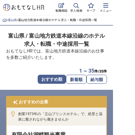
求人検索
転職相談
キープ
メニュー
富山県
富山地方鉄道本線沿線のホテル 求人・転職・中途採用一覧
ログイン
富山県 / 富山地方鉄道本線沿線のホテル
求人・施設を探す
求人・転職・中途採用一覧
キープした求人
おもてなしHRでは、富山地方鉄道本線沿線のお仕事
を多数ご紹介いたします。
就職・転職 合同説明会
1 ~ 35
件/
35
件
おもてなしHRについて
おすすめ順
新着順
給与順
ご利用の流れ
おすすめの企業
よくある質問
創業1973年の「立山プリンスホテル」で、絶景と温
ホテル・宿泊業界情報コラム
泉に癒されながら働きませんか
有限会社湖畔観光事業