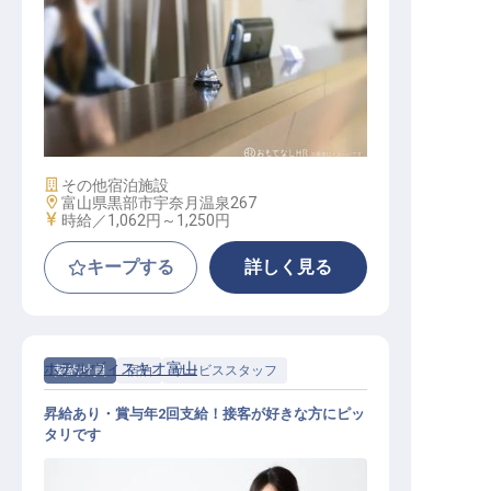
ナイトフロント
施設業態
その他宿泊施設
勤務地
富山県黒部市宇奈月温泉267
給与
時給／1,062円～
1,250円
キープする
詳しく見る
ホテルヴィスキオ富山
契約社員
宿泊
サービススタッフ
昇給あり・賞与年2回支給！接客が好きな方にピッ
タリです