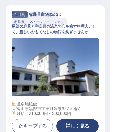
黒部・宇奈月温泉やまのは
正社員
調理（調理師）
料理長・マネージャー・シェフ
黒部の絶景と宇奈月の温泉で心を癒す料理人とし
て、新しいおもてなしの物語を紡ぎませんか
黒部宇奈月温泉やまのは【調理×ス
タッフ】
施設業態
温泉地旅館
勤務地
富山県黒部市宇奈月温泉352番地7
給与
月給／210,000円～
300,000円
キープする
詳しく見る