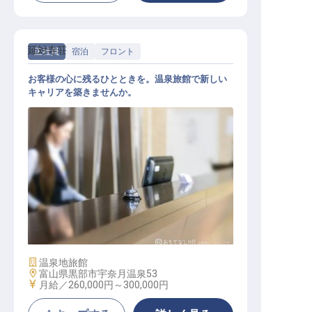
延対寺荘
正社員
宿泊
フロント
お客様の心に残るひとときを。温泉旅館で新しい
キャリアを築きませんか。
フロントサービススタッフ
施設業態
温泉地旅館
勤務地
富山県黒部市宇奈月温泉53
給与
月給／260,000円～
300,000円