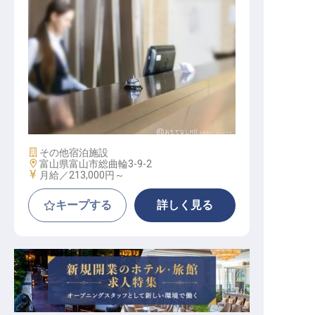
フロント
施設業態
その他宿泊施設
勤務地
富山県富山市総曲輪3-9-2
給与
月給／213,000円～
キープする
詳しく見る