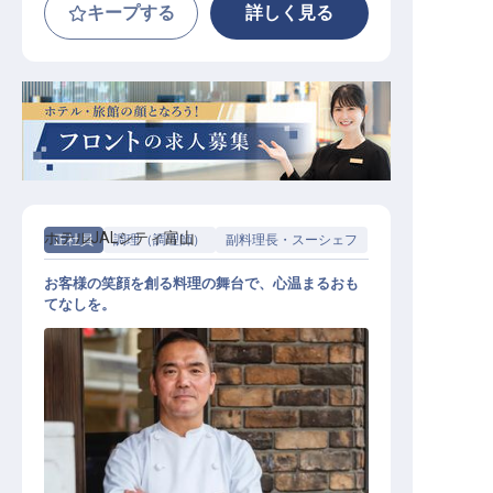
キープする
詳しく見る
ホテルJALシティ富山
正社員
調理（調理師）
副料理長・スーシェフ
お客様の笑顔を創る料理の舞台で、心温まるおも
てなしを。