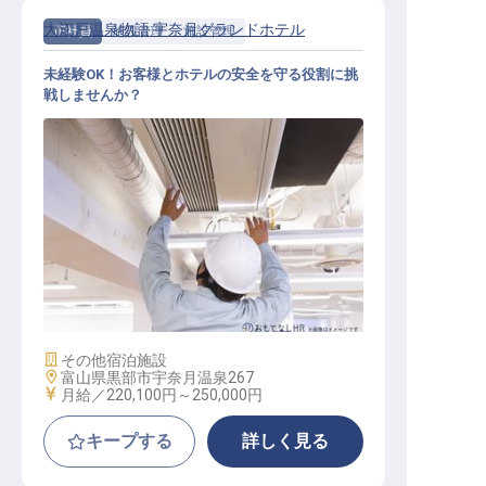
大江戸温泉物語 宇奈月グランドホテル
正社員
施設管理
施設管理
未経験OK！お客様とホテルの安全を守る役割に挑
戦しませんか？
施設管理スタッフ（総合職）
施設業態
その他宿泊施設
勤務地
富山県黒部市宇奈月温泉267
給与
月給／220,100円～
250,000円
キープする
詳しく見る