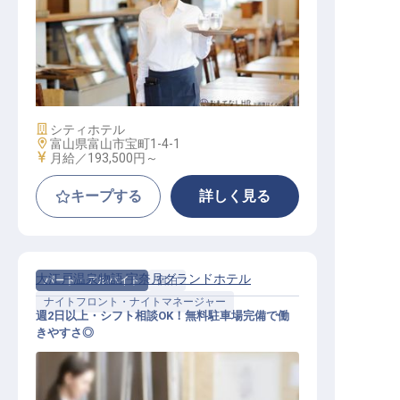
レストラン接客スタッフ
施設業態
シティホテル
勤務地
富山県富山市宝町1-4-1
給与
月給／193,500円～
キープする
詳しく見る
大江戸温泉物語 宇奈月グランドホテル
パート・アルバイト
宿泊
ナイトフロント・ナイトマネージャー
週2日以上・シフト相談OK！無料駐車場完備で働
きやすさ◎