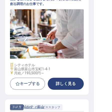
創る調理のお仕事です。
【正社員】調理スタッフ
施設業態
シティホテル
勤務地
富山県富山市宝町1-4-1
給与
月給／193,500円～
キープする
詳しく見る
ホテルJALシティ富山
正社員
宿泊
サービススタッフ