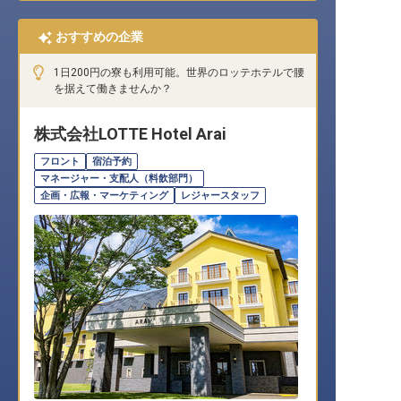
おすすめの企業
1日200円の寮も利用可能。世界のロッテホテルで腰
を据えて働きませんか？
株式会社LOTTE Hotel Arai
フロント
宿泊予約
マネージャー・支配人（料飲部門）
企画・広報・マーケティング
レジャースタッフ