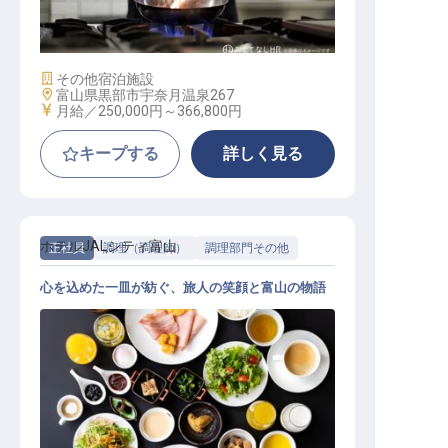
トランで、調理スキルを活かす！
施設業態
その他宿泊施設
勤務地
富山県黒部市宇奈月温泉267
給与
月給／250,000円～
366,800円
キープする
詳しく見る
ホテルJALシティ富山
正社員
調理（調理師）
調理部門その他
心を込めた一皿が紡ぐ、旅人の笑顔と富山の物語