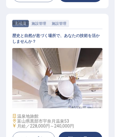
延対寺荘
正社員
施設管理
施設管理
歴史と自然が息づく場所で、あなたの技術を活か
しませんか？
設備スタッフ
施設業態
温泉地旅館
勤務地
富山県黒部市宇奈月温泉53
給与
月給／228,000円～
240,000円