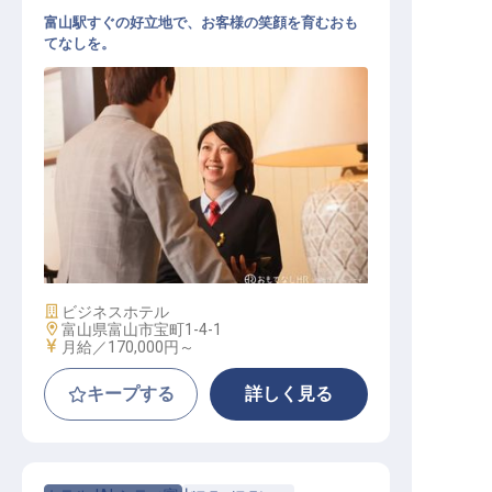
富山駅すぐの好立地で、お客様の笑顔を育むおも
てなしを。
ゲストサービス（フロント・レスト
ラン）
施設業態
ビジネスホテル
勤務地
富山県富山市宝町1-4-1
給与
月給／170,000円～
キープする
詳しく見る