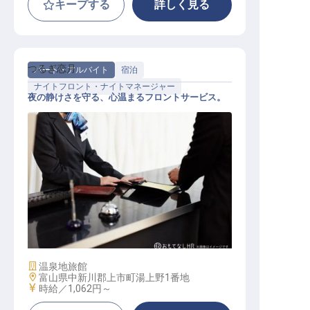
キープする
詳しく見る
つるぎ恋月
パート・アルバイト
宿泊
ナイトフロント・ナイトマネージャー
夜の静けさを守る、心温まるフロントサービス。
ナイトフロントサービス
施設業態
温泉地旅館
勤務地
富山県中新川郡上市町湯上野1番地
給与
時給／1,062円～