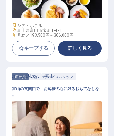
レストラン一般スタッフ
施設業態
シティホテル
勤務地
富山県富山市宝町1-4-1
給与
月給／193,500円～
306,000円
キープする
詳しく見る
ホテルJALシティ富山
正社員
宿泊
サービススタッフ
富山の玄関口で、お客様の心に残るおもてなしを
。