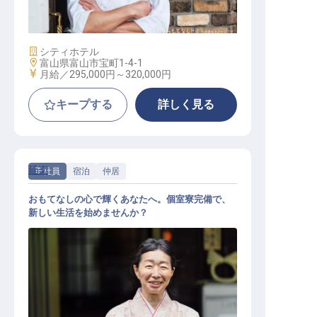
レストラン副料理長
施設業態
シティホテル
勤務地
富山県富山市宝町1-4-1
給与
月給／295,000円～
320,000円
キープする
詳しく見る
延楽
正社員
宿泊
仲居
おもてなしの心で輝くあなたへ。個室寮完備で、
新しい生活を始めませんか？