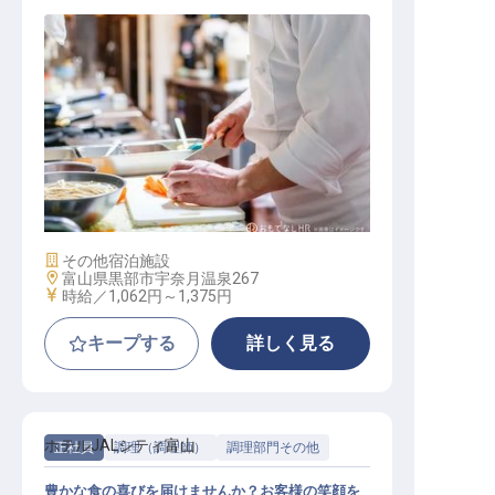
キッチン補助スタッフ
施設業態
その他宿泊施設
勤務地
富山県黒部市宇奈月温泉267
給与
時給／1,062円～
1,375円
キープする
詳しく見る
ホテルJALシティ富山
正社員
調理（調理師）
調理部門その他
豊かな食の喜びを届けませんか？お客様の笑顔を