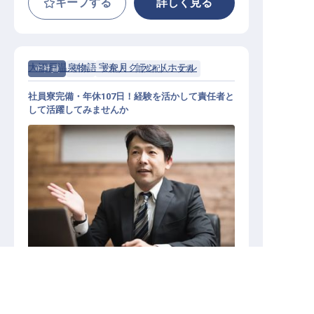
キープする
詳しく見る
大江戸温泉物語 宇奈月グランドホテル
正社員
宿泊
支配人・副支配人・女将
社員寮完備・年休107日！経験を活かして責任者と
して活躍してみませんか
支配人・副支配人・女将 / 正社員
転職サポートに申し込む
無料
施設業態
その他宿泊施設
勤務地
富山県黒部市宇奈月温泉267
給与
月給／250,100円～
351,000円