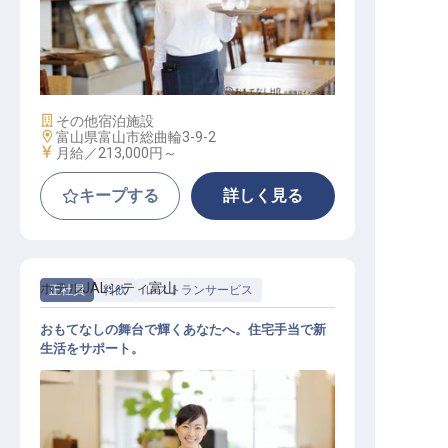
レストランサービス
施設業態
その他宿泊施設
勤務地
富山県富山市総曲輪3-9-2
給与
月給／213,000円～
キープする
詳しく見る
ホテルJALシティ富山
正社員
料飲
レストランサービス
おもてなしの舞台で輝くあなたへ。住宅手当で新
生活をサポート。