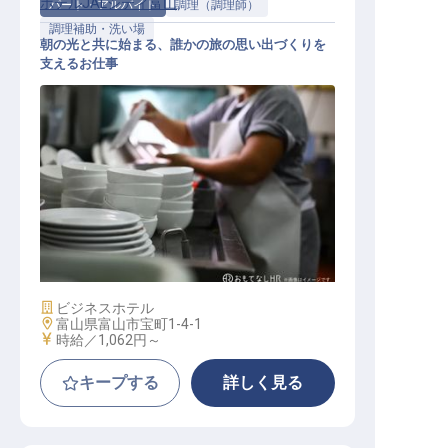
ホテルJALシティ富山
パート・アルバイト
調理（調理師）
調理補助・洗い場
朝の光と共に始まる、誰かの旅の思い出づくりを
支えるお仕事
食器洗浄・調理補助業務
施設業態
ビジネスホテル
勤務地
富山県富山市宝町1-4-1
給与
時給／1,062円～
キープする
詳しく見る