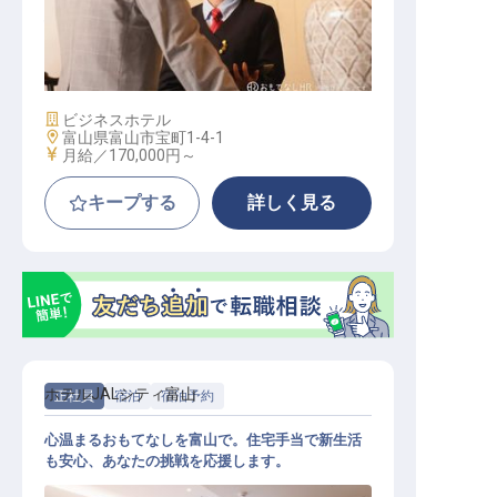
ゲストサービス（フロント・レスト
ラン）
施設業態
ビジネスホテル
勤務地
富山県富山市宝町1-4-1
給与
月給／170,000円～
キープする
詳しく見る
ホテルJALシティ富山
正社員
宿泊
宿泊予約
心温まるおもてなしを富山で。住宅手当で新生活
も安心、あなたの挑戦を応援します。