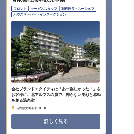
転職サポートに申し込む
無料
フロント
サービススタッフ
副料理長・スーシェフ
ハウスキーパー・インスペクション
採用をお考えの企業様へ
会社ブランドエクイティは「あー楽しかった！」を
お客様に。北アルプスの麓で、飾らない笑顔と感動
を創る温泉宿
長野県大町市平10558
詳しく見る