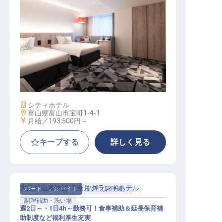
宿泊予約業務スタッフ
施設業態
シティホテル
勤務地
富山県富山市宝町1-4-1
給与
月給／193,500円～
キープする
詳しく見る
大江戸温泉物語 宇奈月グランドホテル
パート・アルバイト
調理（調理師）
調理補助・洗い場
週2日～・1日4h～勤務可！食事補助＆延長保育補
助制度など福利厚生充実