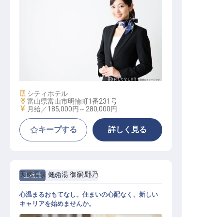
ホテルサービス職
施設業態
シティホテル
勤務地
富山県富山市明輪町1番231号
給与
月給／185,000円～
280,000円
キープする
詳しく見る
天然温泉 剱の湯 御宿 野乃
正社員
宿泊
フロント
心温まるおもてなし。住まいの心配なく、新しい
キャリアを始めませんか。