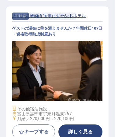
大江戸温泉物語 宇奈月グランドホテル
正社員
宿泊
サービススタッフ
ゲストの滞在に華を添えませんか？年間休日107日
・資格取得助成制度あり
サービススタッフ / 正社員
施設業態
その他宿泊施設
勤務地
富山県黒部市宇奈月温泉267
給与
月給／220,000円～
270,100円
キープする
詳しく見る