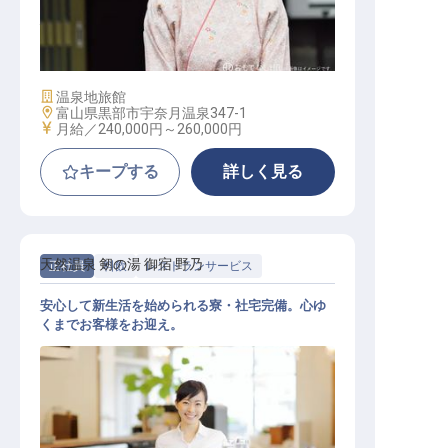
仲居
施設業態
温泉地旅館
勤務地
富山県黒部市宇奈月温泉347-1
給与
月給／240,000円～
260,000円
キープする
詳しく見る
天然温泉 剱の湯 御宿 野乃
正社員
料飲
レストランサービス
安心して新生活を始められる寮・社宅完備。心ゆ
くまでお客様をお迎え。