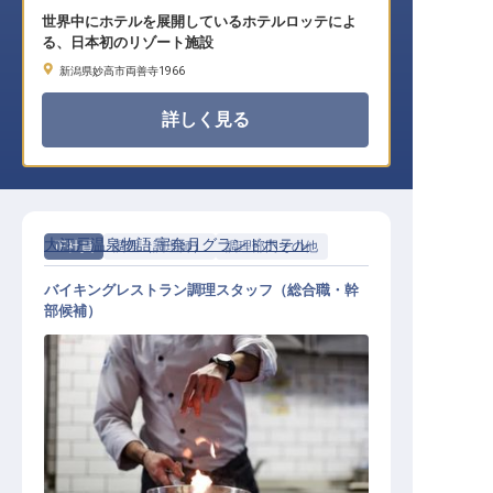
世界中にホテルを展開しているホテルロッテによ
る、日本初のリゾート施設
新潟県妙高市両善寺1966
詳しく見る
大江戸温泉物語 宇奈月グランドホテル
正社員
調理（調理師）
調理部門その他
バイキングレストラン調理スタッフ（総合職・幹
部候補）
和洋中50種類以上のバイキングレス