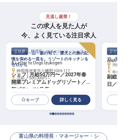
見逃し厳禁！
この求人を見た人が
今、よく見ている注目求人
正社員
料理長・マネージャー・シェフ
正社員
伊豆の海・山・森の旬で、愛犬との旅の記
石垣島に佇むIH
憶を深める一皿を。リゾートのキッチンを
で、世界を魅了す
ANAインター
A Letter to Dogs Izukogen
ゼロから
沖縄県石垣市真栄
ト
静岡県伊東市八幡野1039-117
年俸／5,000,0
シェフ│月給50万円〜／2027年春
副総料理長│寮
月給／500,000円～
開業プレミアムドッグリゾート／
日／福利厚生充
新ブランド1号店
詳しく見る
キープ
富山県の料理長・マネージャー・シ