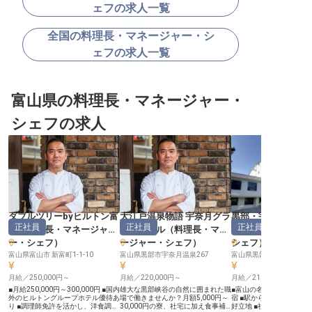
ェフの求人一覧
全国の料理長・マネージャー・シ
ェフの求人一覧
富山県の料理長・マネージャー・
シェフの求人
ダブルツリーbyヒルトン富
大江戸温泉物語 宇奈月グラ
黒部・宇奈月温泉
正社員
正社員
正社員
山
（
料理長・マネージャ
ンドホテル
（
料理長・マネ
（
料理長・マネー
ー・シェフ
）
ージャー・シェフ
）
シェフ
）
富山県富山市 新富町1-1-10
富山県黒部市宇奈月温泉267
富山県黒部市宇奈月温泉3
月給／250,000円～
月給／220,000円～
月給／210,000円～
■月給250,000円～300,000円 ■国内
雄大な黒部峡谷の自然に囲まれた職
■富山の名湯「宇奈月温
外のヒルトングループホテル優待あ
場で働きませんか？月額5,000円～
宿 ■駅から徒歩3分！通
り ■調理師免許を活かし、洋食調理
30,000円の寮、社宅に加え食事補
好立地 ■社会保険完備で