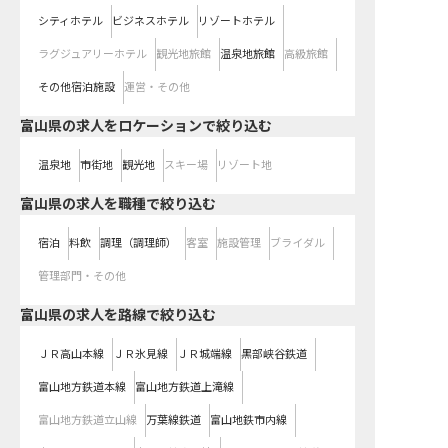
シティホテル
ビジネスホテル
リゾートホテル
ラグジュアリーホテル
観光地旅館
温泉地旅館
高級旅館
その他宿泊施設
運営・その他
富山県の求人をロケーションで絞り込む
温泉地
市街地
観光地
スキー場
リゾート地
富山県の求人を職種で絞り込む
宿泊
料飲
調理（調理師）
客室
施設管理
ブライダル
管理部門・その他
富山県
の求人を路線で絞り込む
ＪＲ高山本線
ＪＲ氷見線
ＪＲ城端線
黒部峡谷鉄道
富山地方鉄道本線
富山地方鉄道上滝線
富山地方鉄道立山線
万葉線鉄道
富山地鉄市内線