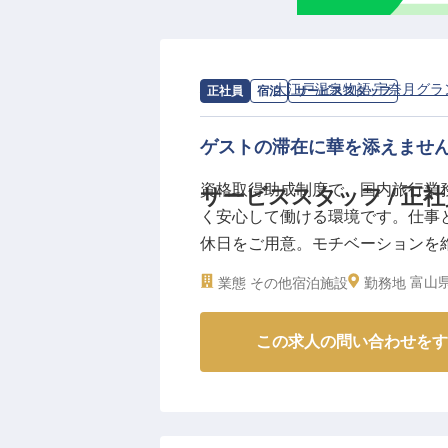
求人情報：
大江戸温泉物語 宇奈月グラ
正社員
宿泊
サービススタッフ
ゲストの滞在に華を添えません
資格取得助成制度で、国内旅行業
サービススタッフ / 正社
く安心して働ける環境です。仕事と
休日をご用意。モチベーションを
ィーでゲストの方々の滞在を彩り豊
富山
業態
その他宿泊施設
勤務地
給と年2回のボーナスで収入もキャ
日時点の情報です
この求人の問い合わせをす