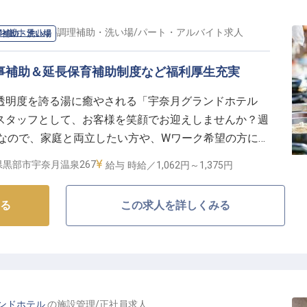
ンドホテル
の
調理補助・洗い場
/
パート・アルバイト
求人
理補助・洗い場
食事補助＆延長保育補助制度など福利厚生充実
透明度を誇る湯に癒やされる「宇奈月グランドホテル
スタッフとして、お客様を笑顔でお迎えしませんか？週
能なので、家庭と両立したい方や、Wワーク希望の方にも
用の場合時給100円アップで頑張りをしっかり評価し
県黒部市宇奈月温泉267
給与
時給／1,062円～
1,375円
くゆくは腰を据えて長く働ける環境です。※この求人は
る
この求人を詳しくみる
ンドホテル
の
施設管理
/
正社員
求人