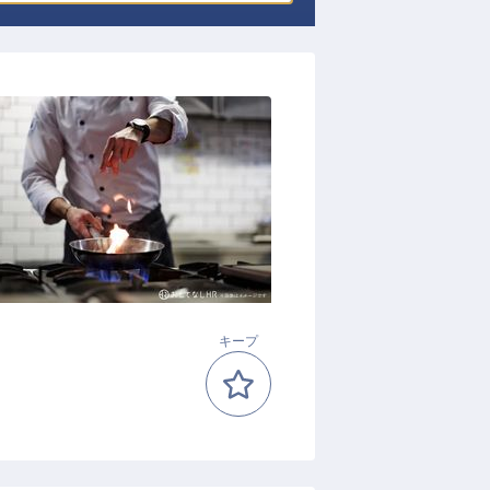
！
キープ