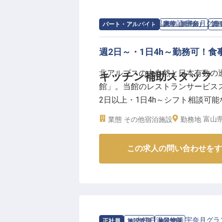
求人情報：
大江戸温泉物語 宇奈月グラ
パート・アルバイト
調理（調理師）
調
週2日～・1日4h～勤務可！
北アルプスの大自然と日本有数の
キッチン補助スタッフ
館」。当館のレストランサービス
2日以上・1日4h～シフト相談可
最適！また、アルバイトリーダー登
富山
業態
その他宿泊施設
勤務地
ますし、正社員登用実績ありでゆ
2024年3月28日時点の情報です
この求人の問い合わせをす
求人情報：
大江戸温泉物語 宇奈月グラ
正社員
施設管理
施設管理