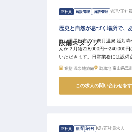
求人情報：
延対寺荘
の
施設管理
/
正社
正社員
施設管理
施設管理
歴史と自然が息づく場所で、
富山県黒部市の宇奈月温泉 延対
設備スタッフ
んか？月給228,000円〜240,
いただきます。日常業務には設備
館での貴重な経験が積めます。あ
富山県黒部
業態
温泉地旅館
勤務地
さい。正社員として、長く働ける環
この求人の問い合わせをす
求人情報：
延楽
の
仲居
/
正社員
求人
正社員
宿泊
仲居