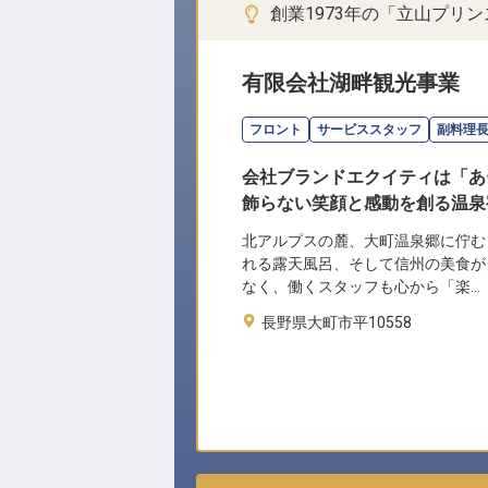
創業1973年の「立山プリ
有限会社湖畔観光事業
フロント
サービススタッフ
副料理
会社ブランドエクイティは「あ
飾らない笑顔と感動を創る温泉
北アルプスの麓、大町温泉郷に佇む
れる露天風呂、そして信州の美食が
なく、働くスタッフも心から「楽…
長野県大町市平10558