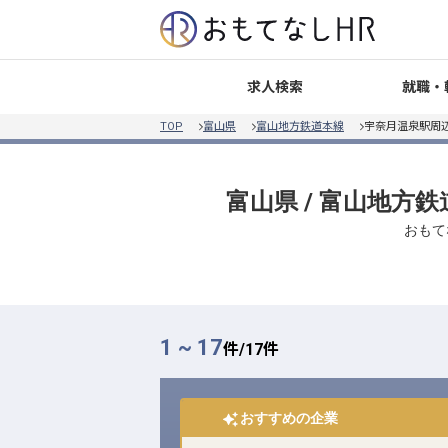
就職・
求人検索
TOP
富山県
富山地方鉄道本線
宇奈月温泉駅周
富山県 / 富山地方
おもて
1 ~ 17
件/
17
件
おすすめの企業