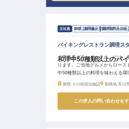
求人情報：
大江戸温泉物語 宇奈月グラ
正社員
調理（調理師）
調理部門その他
バイキングレストラン調理ス
「宇奈月グランドホテル」には、
和洋中50種類以上のバ
ります。ご当地グルメからロース
中50種類以上の料理を味わえる
ませんか？多彩な料理ジャンルに
富山
業態
その他宿泊施設
勤務地
8～9日・食事補助あり・従業員割
月5日時点の情報です
この求人の問い合わせをす