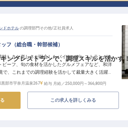
ンドホテル
の
調理部門その他
/
正社員
求人
タッフ（総合職・幹部候補）
美味しさと楽しさが融合したバイキングレストランがあ
イキングレストランで、調理スキルを活かす
トビーフ、旬の食材を活かしたグルメフェアなど、和洋
環境で、これまでの調理経験を活かして裁量大きく活躍し
携わりながら、幅広い調理スキルが身につきます。公休
県黒部市宇奈月温泉267
給与
月給／250,000円～
366,800円
引制度など、好環境も魅力です。※この求人は2024年4
る
この求人を詳しくみる