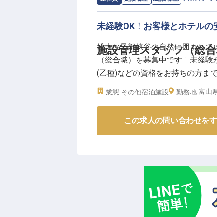
未経験OK！お客様とホテルの
雄大な黒部峡谷の自然に囲まれて
施設管理スタッフ（総合
（総合職）を募集中です！未経験
(乙種)などの資格をお持ちの方ま
守るポジションです。公休8～9
富山
業態
その他宿泊施設
勤務地
遇を整えています。新たな環境で
の求人は2024年4月5日時点の情
この求人の問い合わせをす