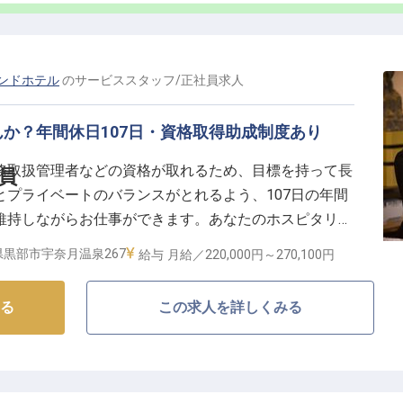
ンドホテル
の
サービススタッフ
/
正社員
求人
か？年間休日107日・資格取得助成制度あり
務取扱管理者などの資格が取れるため、目標を持って長
員
プライベートのバランスがとれるよう、107日の年間
維持しながらお仕事ができます。あなたのホスピタリテ
かなものへ誘ってください。月給220,000円以上、昇
県黒部市宇奈月温泉267
給与
月給／220,000円～
270,100円
リアもどちらも磨けますよ。※この求人は2022年9月26
る
この求人を詳しくみる