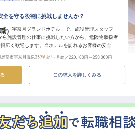
安全を守る役割に挑戦しませんか？
いる「宇奈月グランドホテル」で、施設管理スタッフ
職）
から施設管理の仕事に挑戦したい方から、危険物取扱者
で幅広く歓迎します。当ホテルを訪れるお客様の安全を
日・食事補助あり・資格取得支援制度など、働きやすい待
県黒部市宇奈月温泉267
給与
月給／220,100円～
250,000円
成長したい方からも、ご応募お待ちしております。※こ
報です
る
この求人を詳しくみる