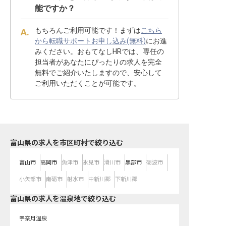
能ですか？
もちろんご利用可能です！まずは
こちら
から転職サポートお申し込み(無料)
にお進
みください。おもてなしHRでは、専任の
担当者があなたにぴったりの求人を完全
無料でご紹介いたしますので、安心して
ご利用いただくことが可能です。
富山県の求人を市区町村で絞り込む
富山市
高岡市
魚津市
氷見市
滑川市
黒部市
砺波市
小矢部市
南砺市
射水市
中新川郡
下新川郡
富山県の求人を温泉地で絞り込む
宇奈月温泉