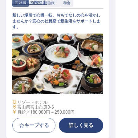
ホテル森の風立山
正社員
調理（調理師）
和食
新しい場所で心機一転、おもてなしの心を活かし
ませんか？安心の社員寮で新生活をサポートしま
す。
調理【ホテル森の風・立山】
施設業態
リゾートホテル
勤務地
富山県富山市原3-6
給与
月給／180,000円～
250,000円
キープする
詳しく見る