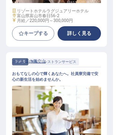
施設業態
リゾートホテル
ラグジュアリーホテル
勤務地
富山県富山市春日56-2
給与
月給／220,000円～
300,000円
キープする
詳しく見る
ホテル森の風立山
正社員
料飲
レストランサービス
おもてなしの心で輝くあなたへ。社員寮完備で安
心の新生活を始めませんか。
接客スタッフ【ホテル森の風立山】