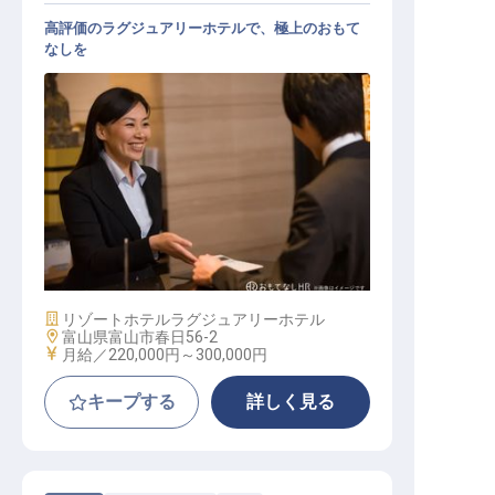
高評価のラグジュアリーホテルで、極上のおもて
なしを
レストラン・フロントサービス業務
全般
施設業態
リゾートホテル
ラグジュアリーホテル
勤務地
富山県富山市春日56-2
給与
月給／220,000円～
300,000円
キープする
詳しく見る