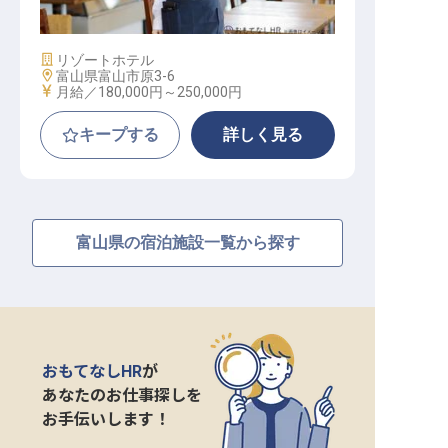
施設業態
リゾートホテル
勤務地
富山県富山市原3-6
給与
月給／180,000円～
250,000円
キープする
詳しく見る
富山県の宿泊施設一覧から探す
おもてなしHR
が
あなたのお仕事探しを
お手伝いします！