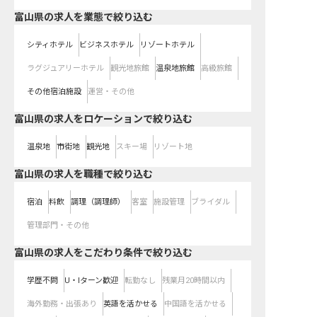
富山県の求人を業態で絞り込む
シティホテル
ビジネスホテル
リゾートホテル
ラグジュアリーホテル
観光地旅館
温泉地旅館
高級旅館
その他宿泊施設
運営・その他
富山県の求人をロケーションで絞り込む
温泉地
市街地
観光地
スキー場
リゾート地
富山県の求人を職種で絞り込む
宿泊
料飲
調理（調理師）
客室
施設管理
ブライダル
管理部門・その他
富山県の求人をこだわり条件で絞り込む
学歴不問
U・Iターン歓迎
転勤なし
残業月20時間以内
海外勤務・出張あり
英語を活かせる
中国語を活かせる