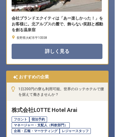
会社ブランドエクイティは「あー楽しかった！」を
お客様に。北アルプスの麓で、飾らない笑顔と感動
を創る温泉宿
長野県大町市平10558
詳しく見る
おすすめの企業
1日200円の寮も利用可能。世界のロッテホテルで腰
を据えて働きませんか？
株式会社LOTTE Hotel Arai
フロント
宿泊予約
マネージャー・支配人（料飲部門）
企画・広報・マーケティング
レジャースタッフ