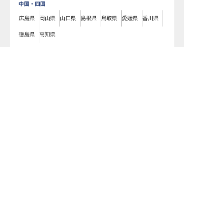
中国・四国
広島県
岡山県
山口県
島根県
鳥取県
愛媛県
香川県
徳島県
高知県
九州・沖縄
富山県の求人を紹介してもらう
福岡県
熊本県
鹿児島県
長崎県
大分県
宮崎県
佐賀県
沖縄県
富山県
の
リゾートホテル
の求人一覧です。ラグジュアリーホテルやビジネ
スホテル、老舗旅館や温泉旅館などの様々な宿泊施設はもちろん、仲居さ
んや支配人、フロントやコンシェルジュ、料理長やパティシエ、ブライダ
ルコーディネーターまで、宿泊業界のあらゆる職種の求人をご用意してい
ます。気になるホテル・旅館の求人があれば、まずはご登録いただくか電
話やメールでお問い合わせください。富山県 / リゾートホテルの求人/採用
情報に精通したキャリアアドバイザーが、あなたに最適な求人をご紹介い
たします。富山県 / リゾートホテルの求人・就職・転職なら【おもてなし
HR】