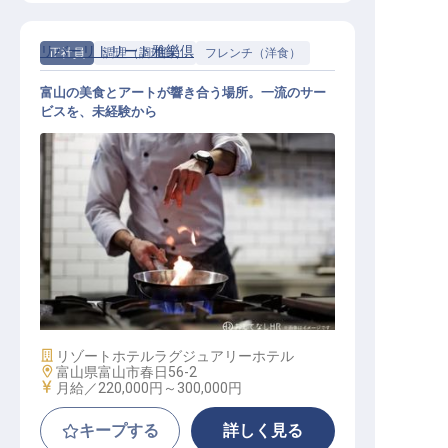
リバーリトリート雅樂倶
正社員
調理（調理師）
フレンチ（洋食）
富山の美食とアートが響き合う場所。一流のサー
ビスを、未経験から
調理スタッフ
施設業態
リゾートホテル
ラグジュアリーホテル
勤務地
富山県富山市春日56-2
給与
月給／220,000円～
300,000円
キープする
詳しく見る