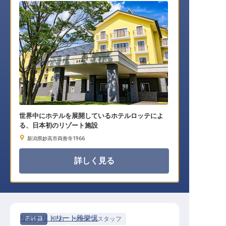
世界中にホテルを展開しているホテルロッテによ
る、日本初のリゾート施設
新潟県妙高市両善寺1966
詳しく見る
リバーリトリート雅樂倶
正社員
宿泊
サービススタッフ