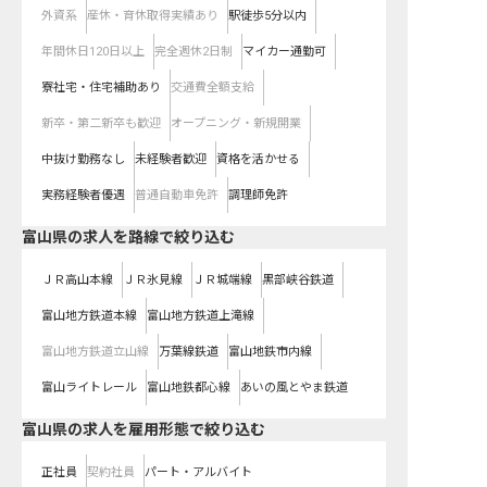
外資系
産休・育休取得実績あり
駅徒歩5分以内
年間休日120日以上
完全週休2日制
マイカー通勤可
寮社宅・住宅補助あり
交通費全額支給
新卒・第二新卒も歓迎
オープニング・新規開業
中抜け勤務なし
未経験者歓迎
資格を活かせる
実務経験者優遇
普通自動車免許
調理師免許
富山県
の求人を路線で絞り込む
ＪＲ高山本線
ＪＲ氷見線
ＪＲ城端線
黒部峡谷鉄道
富山地方鉄道本線
富山地方鉄道上滝線
富山地方鉄道立山線
万葉線鉄道
富山地鉄市内線
富山ライトレール
富山地鉄都心線
あいの風とやま鉄道
富山県の求人を雇用形態で絞り込む
正社員
契約社員
パート・アルバイト