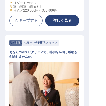
施設業態
リゾートホテル
勤務地
富山県富山市原3-6
給与
月給／220,000円～
300,000円
キープする
詳しく見る
リバーリトリート雅樂倶
正社員
宿泊
サービススタッフ
あなたのホスピタリティで、特別な時間と感動を
創造しませんか。
レストラン・フロントサービス業務
全般