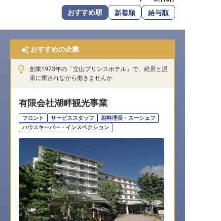
転職サポートに申し込む
おすすめ順
新着順
給与順
無料
採用をお考えの企業様へ
おすすめの企業
創業1973年の「立山プリンスホテル」で、絶景と温
泉に癒されながら働きませんか
有限会社湖畔観光事業
フロント
サービススタッフ
副料理長・スーシェフ
ハウスキーパー・インスペクション