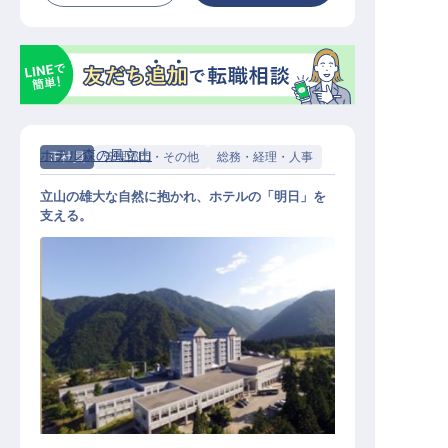
ホテル森の風立山
正社員
管理部門・その他
総務・経理・人事
立山の雄大な自然に抱かれ、ホテルの「明日」を
支える。
総務・経理事務