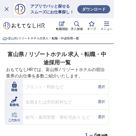
アプリでパッと探せる
ダウンロード
スムーズにお仕事探し！
ログイン
求人検索
転職相談
キープ
メニュー
求人・施設を探す
富山県
リゾートホテルの求人・転職・中途採用一覧
キープした求人
富山県 / リゾートホテル 求人・転職・中
途採用一覧
就職・転職 合同説明会
おもてなしHRでは、富山県 / リゾートホテルの宿泊
業界のお仕事を多数ご紹介いたします。
おもてなしHRについて
フロント・料飲など
選択
職種
ご利用の流れ
全国または市区町村など
選択
勤務地
よくある質問
給与・雇用形態・寮社宅あり など
選択
ホテル・宿泊業界情報コラム
こだわり
1 ~ 6
件/
6
件