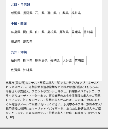
北陸・甲信越
新潟県
長野県
石川県
富山県
山梨県
福井県
中国・四国
広島県
岡山県
山口県
島根県
鳥取県
愛媛県
香川県
徳島県
高知県
九州・沖縄
福岡県
熊本県
鹿児島県
長崎県
大分県
宮崎県
佐賀県
沖縄県
氷見市
(
富山県
)のホテル・旅館の求人一覧です。ラグジュアリーホテルや
ビジネスホテル、老舗旅館や温泉旅館などの様々な宿泊施設はもちろん、
仲居さんや支配人、フロントやコンシェルジュ、料理長やパティシエ、ブ
ライダルコーディネーターまで、宿泊業界のあらゆる職種の求人をご用意
しています。気になるホテル・旅館の求人があれば、まずはご登録いただ
くか電話やメールでお問い合わせください。氷見市のホテル・旅館の求人/
採用情報に精通したキャリアアドバイザーが、あなたに最適な求人をご紹
介いたします。氷見市のホテル・旅館の求人・就職・転職なら【おもてな
しHR】