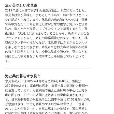
魚が美味しい氷見市
2019年度に氷見市を訪れた観光客数は、約200万人でした。
氷見市は魚が美味しいまちとして有名で、特に寒ブリとイワ
シが絶品とされています。氷見市の魚の味がいいのは、森林
で有機質をたっぷりと蓄えた雪解け水や雨水が河川へと流れ
込み、海へとたどり着いてプランクトンを培養するから。富
山湾は、7大河川が流れ込んでいることから、魚のエサとなる
プランクトンが多く、絶好の漁場環境なのです。他にも、地
域のブランド牛やうどんなど、氷見市ではさまざまなグルメ
を楽しむことができます。氷見市では観光客の市内滞在時間
の短さを課題としており、今後は飲食や買い物、宿泊などを
目的とした観光客をより増やすことを目指して行くようで
す。
海と共に暮らす氷見市
氷見市の人口は2022年1月時点で約4万4500人、面積は
230.54km2です。富山県の西北、能登半島の東側付け根部分
に位置しています。定置網漁で栄えた漁師町を中心に三方を
山に囲まれ、川沿いの谷間には数多くの里山集落がありま
す。日本海側有数の氷見漁港には四季を通じて156種類もの魚
が水揚げされ、中でも初夏のマグロや冬の寒ブリ、「氷見い
わし」などが有名です。自然に恵まれた地域で、富山湾越し
に望む立山連峰は威厳を感じるほどの美しさ。海辺の街なの