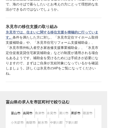
で、海のそばで暮らしたいとお考えの方にとって理想的な生
活ができるのではないでしょうか。
氷見市の移住支援の取り組み
氷見市では、住まいに関する移住支援を積極的に行っていま
す。
条件を満たした方に対し、「氷見市定住マイホーム取得
支援補助金」や、「氷見市住宅リフォーム支援補助金」、
「氷見市県外転入者空き家改修支援事業補助金」、「氷見市
定住促進賃貸住宅家賃補助金」などの制度が適用される場合
もあるようです。補助金を受けるためには手続きが必要にな
りますので、まずはご自身が支給対象になっているかを確認
しましょう。詳しくは氷見市のHPをご覧になってください
ね。
富山県の求人を市区町村で絞り込む
富山市
高岡市
魚津市
氷見市
滑川市
黒部市
砺波市
小矢部市
南砺市
射水市
中新川郡
下新川郡