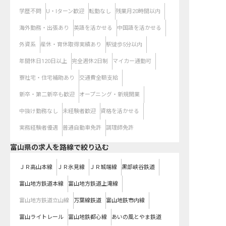
学歴不問
U・Iターン歓迎
転勤なし
残業月20時間以内
海外勤務・出張あり
英語を活かせる
中国語を活かせる
外資系
産休・育休取得実績あり
駅徒歩5分以内
年間休日120日以上
完全週休2日制
マイカー通勤可
寮社宅・住宅補助あり
交通費全額支給
新卒・第二新卒も歓迎
オープニング・新規開業
中抜け勤務なし
未経験者歓迎
資格を活かせる
実務経験者優遇
普通自動車免許
調理師免許
富山県
の求人を路線で絞り込む
ＪＲ高山本線
ＪＲ氷見線
ＪＲ城端線
黒部峡谷鉄道
富山地方鉄道本線
富山地方鉄道上滝線
富山地方鉄道立山線
万葉線鉄道
富山地鉄市内線
富山ライトレール
富山地鉄都心線
あいの風とやま鉄道