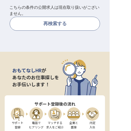
こちらの条件の公開求人は現在取り扱いがござい
転職サポートに申し込む
無料
ません。
再検索する
採用をお考えの企業様へ
おもてなしHR
が
あなたのお仕事探しを
お手伝いします！
サポート登録後の流れ
サポート

電話で

マッチする

企業と

内定

登録
ヒアリング
求人をご紹介
面接
入社