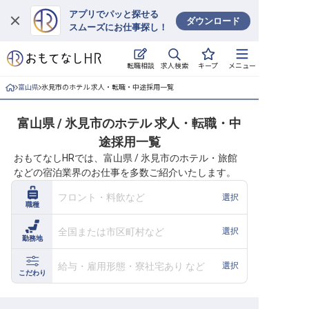
アプリでパッと探せる
ダウンロード
スムーズにお仕事探し！
ログイン
求人検索
転職相談
キープ
メニュー
求人・施設を探す
富山県
氷見市のホテル 求人・転職・中途採用一覧
キープした求人
富山県 / 氷見市のホテル 求人・転職・中
途採用一覧
就職・転職 合同説明会
おもてなしHRでは、富山県 / 氷見市のホテル・旅館
などの宿泊業界のお仕事を多数ご紹介いたします。
おもてなしHRについて
フロント・料飲など
選択
職種
ご利用の流れ
全国または市区町村など
選択
勤務地
よくある質問
給与・雇用形態・寮社宅あり など
選択
ホテル・宿泊業界情報コラム
こだわり