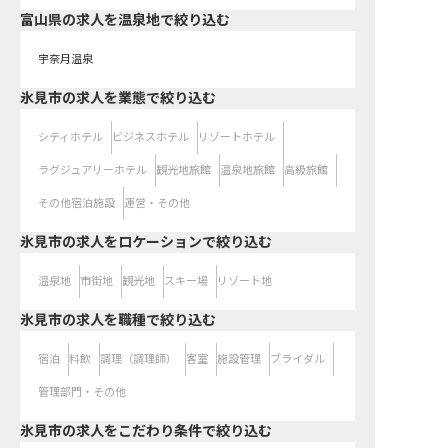
富山県の求人を温泉地で絞り込む
宇奈月温泉
氷見市の求人を業態で絞り込む
シティホテル
ビジネスホテル
リゾートホテル
ラグジュアリーホテル
観光地旅館
温泉地旅館
高級旅館
その他宿泊施設
運営・その他
氷見市の求人をロケーションで絞り込む
温泉地
市街地
観光地
スキー場
リゾート地
氷見市の求人を職種で絞り込む
宿泊
料飲
調理（調理師）
客室
施設管理
ブライダル
管理部門・その他
氷見市の求人をこだわり条件で絞り込む