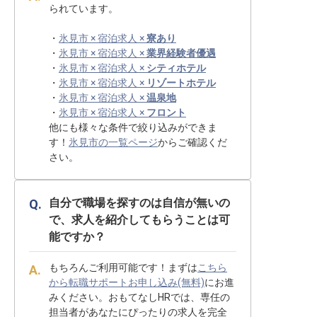
られています。
・
氷見市 × 宿泊求人 ×
寮あり
・
氷見市 × 宿泊求人 ×
業界経験者優遇
・
氷見市 × 宿泊求人 ×
シティホテル
・
氷見市 × 宿泊求人 ×
リゾートホテル
・
氷見市 × 宿泊求人 ×
温泉地
・
氷見市 × 宿泊求人 ×
フロント
他にも様々な条件で絞り込みができま
す！
氷見市の一覧ページ
からご確認くだ
さい。
自分で職場を探すのは自信が無いの
で、求人を紹介してもらうことは可
能ですか？
もちろんご利用可能です！まずは
こちら
から転職サポートお申し込み(無料)
にお進
みください。おもてなしHRでは、専任の
担当者があなたにぴったりの求人を完全