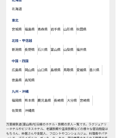
北海道
北海道
東北
宮城県
福島県
青森県
岩手県
山形県
秋田県
北陸・甲信越
新潟県
長野県
石川県
富山県
山梨県
福井県
中国・四国
広島県
岡山県
山口県
島根県
鳥取県
愛媛県
香川県
徳島県
高知県
九州・沖縄
福岡県
熊本県
鹿児島県
長崎県
大分県
宮崎県
佐賀県
沖縄県
万葉線鉄道(富山県内)沿線
のホテル・旅館の求人一覧です。ラグジュアリ
ーホテルやビジネスホテル、老舗旅館や温泉旅館などの様々な宿泊施設は
もちろん、仲居さんや支配人、フロントやコンシェルジュ、料理長やパテ