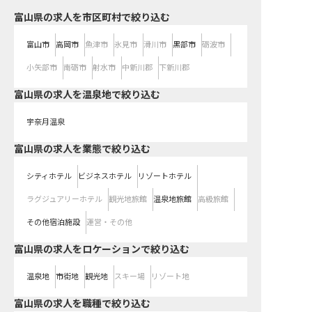
富山県の求人を市区町村で絞り込む
富山市
高岡市
魚津市
氷見市
滑川市
黒部市
砺波市
小矢部市
南砺市
射水市
中新川郡
下新川郡
富山県の求人を温泉地で絞り込む
宇奈月温泉
富山県の求人を業態で絞り込む
シティホテル
ビジネスホテル
リゾートホテル
ラグジュアリーホテル
観光地旅館
温泉地旅館
高級旅館
その他宿泊施設
運営・その他
富山県の求人をロケーションで絞り込む
温泉地
市街地
観光地
スキー場
リゾート地
富山県の求人を職種で絞り込む