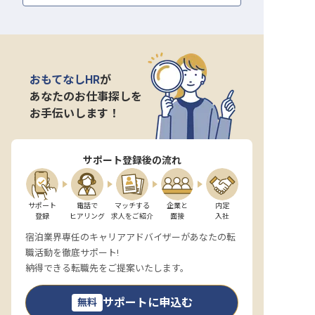
おもてなしHR
が
あなたのお仕事探しを
お手伝いします！
サポート登録後の流れ
サポート

電話で

マッチする

企業と

内定

登録
ヒアリング
求人をご紹介
面接
入社
宿泊業界専任のキャリアアドバイザーがあなたの転
職活動を徹底サポート!
納得できる転職先をご提案いたします。
サポートに申込む
無料