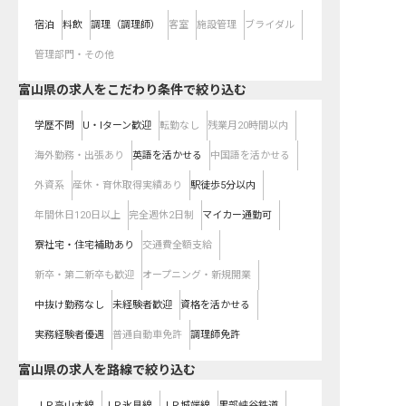
宿泊
料飲
調理（調理師）
客室
施設管理
ブライダル
管理部門・その他
富山県の求人をこだわり条件で絞り込む
学歴不問
U・Iターン歓迎
転勤なし
残業月20時間以内
海外勤務・出張あり
英語を活かせる
中国語を活かせる
外資系
産休・育休取得実績あり
駅徒歩5分以内
年間休日120日以上
完全週休2日制
マイカー通勤可
寮社宅・住宅補助あり
交通費全額支給
新卒・第二新卒も歓迎
オープニング・新規開業
中抜け勤務なし
未経験者歓迎
資格を活かせる
実務経験者優遇
普通自動車免許
調理師免許
富山県
の求人を路線で絞り込む
ＪＲ高山本線
ＪＲ氷見線
ＪＲ城端線
黒部峡谷鉄道