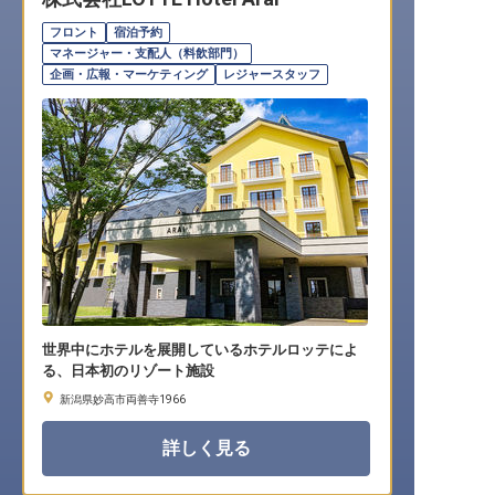
転職サポートに申し込む
無料
フロント
宿泊予約
マネージャー・支配人（料飲部門）
企画・広報・マーケティング
レジャースタッフ
採用をお考えの企業様へ
世界中にホテルを展開しているホテルロッテによ
る、日本初のリゾート施設
新潟県妙高市両善寺1966
詳しく見る