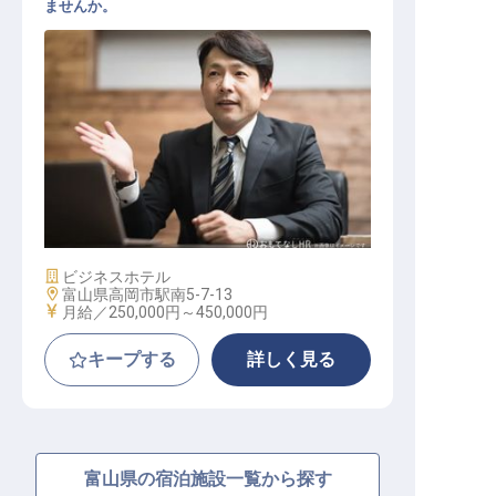
ませんか。
ホテル副支配人・マネージャー候補
施設業態
ビジネスホテル
勤務地
富山県高岡市駅南5-7-13
給与
月給／250,000円～
450,000円
キープする
詳しく見る
富山県の宿泊施設一覧から探す