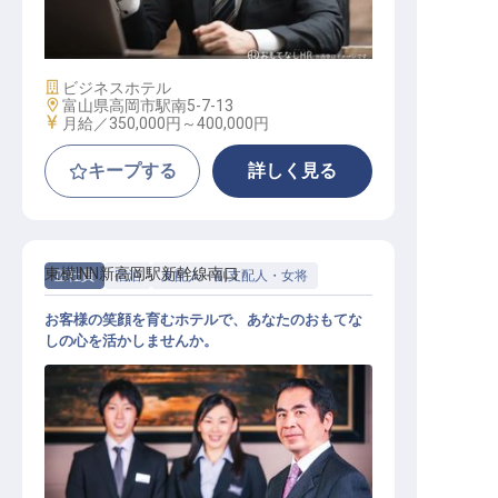
支配人候補
施設業態
ビジネスホテル
勤務地
富山県高岡市駅南5-7-13
給与
月給／350,000円～
400,000円
キープする
詳しく見る
東横INN新高岡駅新幹線南口
正社員
宿泊
支配人・副支配人・女将
お客様の笑顔を育むホテルで、あなたのおもてな
しの心を活かしませんか。