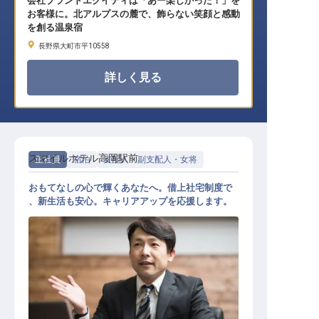
会社ブランドエクイティは「あー楽しかった！」を
お客様に。北アルプスの麓で、飾らない笑顔と感動
を創る温泉宿
長野県大町市平10558
詳しく見る
スマイルホテル高岡駅前
正社員
宿泊
支配人・副支配人・女将
おもてなしの心で輝くあなたへ。借上社宅制度で
、新生活も安心。キャリアアップを応援します。