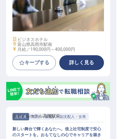
ホテルフロントスタッフ
施設業態
ビジネスホテル
勤務地
富山県高岡市駅南
給与
月給／190,000円～
400,000円
キープする
詳しく見る
スマイルホテル高岡駅前
正社員
宿泊
支配人・副支配人・女将
新しい舞台で輝くあなたへ。借上社宅制度で安心
のスタートを。おもてなしの心でキャリアを築き