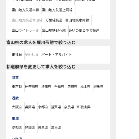
富山地方鉄道本線
富山地方鉄道上滝線
富山地方鉄道立山線
万葉線鉄道
富山地鉄市内線
富山ライトレール
富山地鉄都心線
あいの風とやま鉄道
富山県の求人を雇用形態で絞り込む
正社員
契約社員
パート・アルバイト
都道府県を変更して求人を絞り込む
関東
東京都
神奈川県
埼玉県
千葉県
茨城県
栃木県
群馬県
近畿
大阪府
兵庫県
京都府
滋賀県
奈良県
和歌山県
東海
愛知県
静岡県
岐阜県
三重県