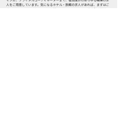
ィシエ、ブライダルコーディネーターまで、宿泊業界のあらゆる職種の求
人をご用意しています。気になるホテル・旅館の求人があれば、まずはご
登録いただくか電話やメールでお問い合わせください。万葉線鉄道沿線の
ホテル・旅館の求人/採用情報に精通したキャリアアドバイザーが、あなた
転職サポートに申し込む
に最適な求人をご紹介いたします。万葉線鉄道沿線のホテル・旅館の求
無料
人・就職・転職なら【おもてなしHR】
転職サポート申込み
求人検索
ホテル・宿泊業界情報コラム
転職マニュアル
おもてなしHRについて
採用ご担当者様へ
個人情報の取扱いについて
プライバシーポリシー
利用規約
退会手続き
運営会社
宿泊業界用語集
商標について
サイトマップ