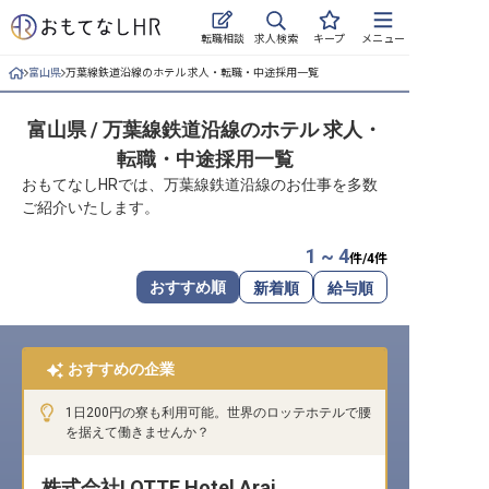
求人検索
転職相談
キープ
メニュー
富山県
万葉線鉄道沿線のホテル 求人・転職・中途採用一覧
ログイン
富山県 / 万葉線鉄道沿線のホテル 求人・
求人・施設を探す
転職・中途採用一覧
キープした求人
おもてなしHRでは、万葉線鉄道沿線のお仕事を多数
ご紹介いたします。
就職・転職 合同説明会
1 ~ 4
件/
4
件
おもてなしHRについて
おすすめ順
新着順
給与順
ご利用の流れ
おすすめの企業
よくある質問
1日200円の寮も利用可能。世界のロッテホテルで腰
ホテル・宿泊業界情報コラム
を据えて働きませんか？
株式会社LOTTE Hotel Arai