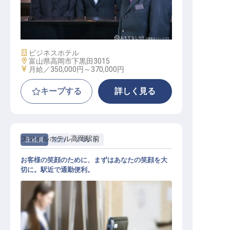
支配人候補
施設業態
ビジネスホテル
勤務地
富山県高岡市下黒田3015
給与
月給／350,000円～
370,000円
キープする
詳しく見る
スマイルホテル高岡駅前
正社員
宿泊
フロント
お客様の笑顔のために、まずはあなたの笑顔を大
切に。駅近で通勤便利。