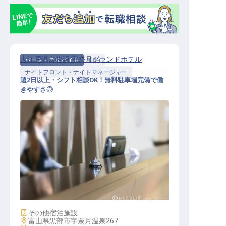
大江戸温泉物語 宇奈月グランドホテル
パート・アルバイト
宿泊
ナイトフロント・ナイトマネージャー
週2日以上・シフト相談OK！無料駐車場完備で働
きやすさ◎
ナイトフロント
施設業態
その他宿泊施設
勤務地
富山県黒部市宇奈月温泉267