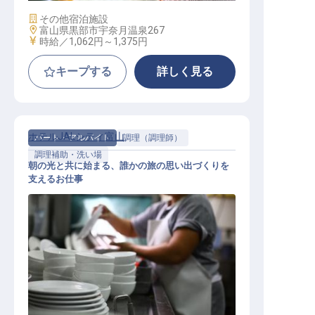
施設業態
その他宿泊施設
勤務地
富山県黒部市宇奈月温泉267
給与
時給／1,062円～
1,375円
キープする
詳しく見る
ホテルJALシティ富山
パート・アルバイト
調理（調理師）
調理補助・洗い場
朝の光と共に始まる、誰かの旅の思い出づくりを
支えるお仕事
食器洗浄・調理補助業務