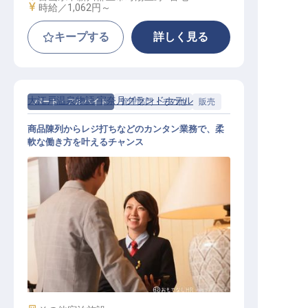
給与
時給／1,062円～
キープする
詳しく見る
大江戸温泉物語 宇奈月グランドホテル
パート・アルバイト
管理部門・その他
販売
商品陳列からレジ打ちなどのカンタン業務で、柔
軟な働き方を叶えるチャンス
売店スタッフ