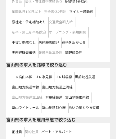
外資系
産休・育休取得実績あり
駅徒歩5分以内
年間休日120日以上
完全週休2日制
マイカー通勤可
寮社宅・住宅補助あり
交通費全額支給
新卒・第二新卒も歓迎
オープニング・新規開業
中抜け勤務なし
未経験者歓迎
資格を活かせる
実務経験者優遇
普通自動車免許
調理師免許
富山県
の求人を路線で絞り込む
ＪＲ高山本線
ＪＲ氷見線
ＪＲ城端線
黒部峡谷鉄道
富山地方鉄道本線
富山地方鉄道上滝線
富山地方鉄道立山線
万葉線鉄道
富山地鉄市内線
富山ライトレール
富山地鉄都心線
あいの風とやま鉄道
富山県の求人を雇用形態で絞り込む
正社員
契約社員
パート・アルバイト