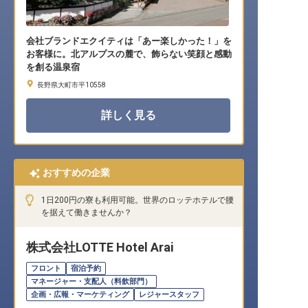
会社ブランドエクイティは「あー楽しかった！」を
お客様に。北アルプスの麓で、飾らない笑顔と感動
を創る温泉宿
長野県大町市平10558
詳しく見る
おすすめの企業
1日200円の寮も利用可能。世界のロッテホテルで腰
を据えて働きませんか？
株式会社LOTTE Hotel Arai
フロント
宿泊予約
マネージャー・支配人（料飲部門）
企画・広報・マーケティング
レジャースタッフ