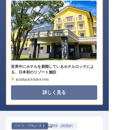
世界中にホテルを展開しているホテルロッテによ
る、日本初のリゾート施設
新潟県妙高市両善寺1966
詳しく見る
ホテルヴィスキオ富山
パート・アルバイト
調理（調理師）