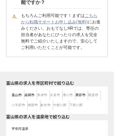
能ですか？
もちろんご利用可能です！まずは
こちら
から転職サポートお申し込み(無料)
にお進
みください。おもてなしHRでは、専任の
担当者があなたにぴったりの求人を完全
無料でご紹介いたしますので、安心して
ご利用いただくことが可能です。
富山県の求人を市区町村で絞り込む
富山市
高岡市
魚津市
氷見市
滑川市
黒部市
砺波市
小矢部市
南砺市
射水市
中新川郡
下新川郡
富山県の求人を温泉地で絞り込む
宇奈月温泉