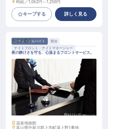
給与
時給／1,062円～
1,250円
キープする
詳しく見る
つるぎ恋月
パート・アルバイト
宿泊
ナイトフロント・ナイトマネージャー
夜の静けさを守る、心温まるフロントサービス。
ナイトフロントサービス
施設業態
温泉地旅館
勤務地
富山県中新川郡上市町湯上野1番地