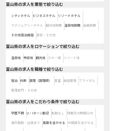
富山県の求人を業態で絞り込む
シティホテル
ビジネスホテル
リゾートホテル
ラグジュアリーホテル
観光地旅館
温泉地旅館
高級旅館
その他宿泊施設
運営・その他
富山県の求人をロケーションで絞り込む
温泉地
市街地
観光地
スキー場
リゾート地
富山県の求人を職種で絞り込む
宿泊
料飲
調理（調理師）
客室
施設管理
ブライダル
管理部門・その他
富山県の求人をこだわり条件で絞り込む
学歴不問
U・Iターン歓迎
転勤なし
残業月20時間以内
海外勤務・出張あり
英語を活かせる
中国語を活かせる