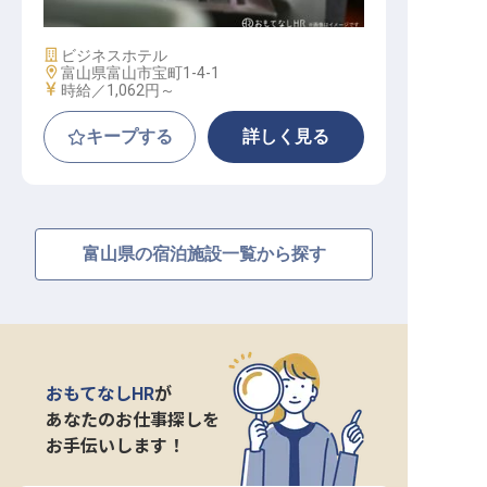
施設業態
ビジネスホテル
勤務地
富山県富山市宝町1-4-1
給与
時給／1,062円～
キープする
詳しく見る
富山県の宿泊施設一覧から探す
おもてなしHR
が
あなたのお仕事探しを
お手伝いします！