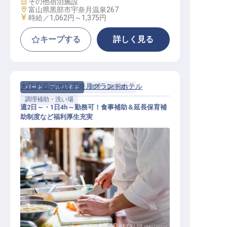
施設業態
その他宿泊施設
勤務地
富山県黒部市宇奈月温泉267
給与
時給／1,062円～
1,375円
キープする
詳しく見る
大江戸温泉物語 宇奈月グランドホテル
パート・アルバイト
調理（調理師）
調理補助・洗い場
週2日～・1日4h～勤務可！食事補助＆延長保育補
助制度など福利厚生充実
キッチン補助スタッフ