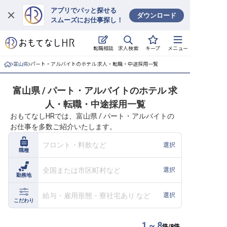
アプリでパッと探せる
ダウンロード
スムーズにお仕事探し！
ログイン
求人検索
転職相談
キープ
メニュー
求人・施設を探す
富山県
パート・アルバイトのホテル 求人・転職・中途採用一覧
キープした求人
富山県 / パート・アルバイトのホテル 求
人・転職・中途採用一覧
就職・転職 合同説明会
おもてなしHRでは、富山県 / パート・アルバイトの
お仕事を多数ご紹介いたします。
おもてなしHRについて
フロント・料飲など
選択
職種
ご利用の流れ
全国または市区町村など
選択
勤務地
よくある質問
給与・雇用形態・寮社宅あり など
選択
ホテル・宿泊業界情報コラム
こだわり
1 ~ 8
件/
8
件