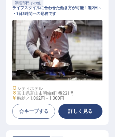
調理部門その他
ライフスタイルに合わせた働き方が可能！週2日～
・1日3時間～の勤務です
調理職
施設業態
シティホテル
勤務地
富山県富山市明輪町1番231号
給与
時給／1,062円～
1,300円
キープする
詳しく見る