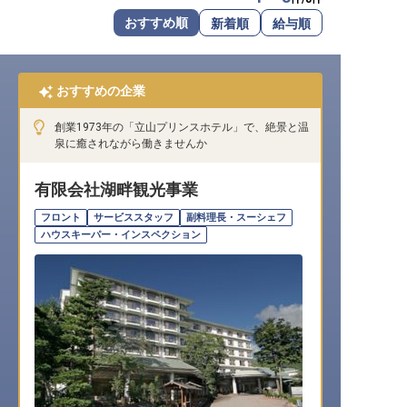
転職サポートに申し込む
おすすめ順
新着順
給与順
無料
採用をお考えの企業様へ
おすすめの企業
創業1973年の「立山プリンスホテル」で、絶景と温
泉に癒されながら働きませんか
有限会社湖畔観光事業
フロント
サービススタッフ
副料理長・スーシェフ
ハウスキーパー・インスペクション