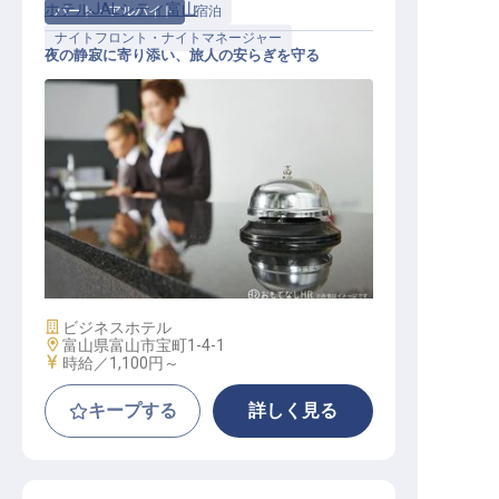
ホテルJALシティ富山
パート・アルバイト
宿泊
ナイトフロント・ナイトマネージャー
夜の静寂に寄り添い、旅人の安らぎを守る
ゲストサービス（フロント夜勤）
施設業態
ビジネスホテル
勤務地
富山県富山市宝町1-4-1
給与
時給／1,100円～
キープする
詳しく見る