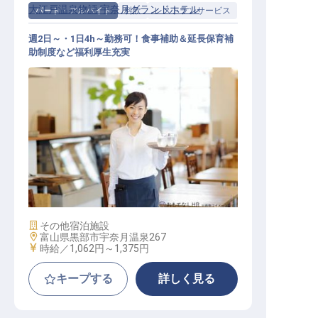
大江戸温泉物語 宇奈月グランドホテル
パート・アルバイト
料飲
レストランサービス
週2日～・1日4h～勤務可！食事補助＆延長保育補
助制度など福利厚生充実
レストランサービススタッフ
施設業態
その他宿泊施設
勤務地
富山県黒部市宇奈月温泉267
給与
時給／1,062円～
1,375円
キープする
詳しく見る