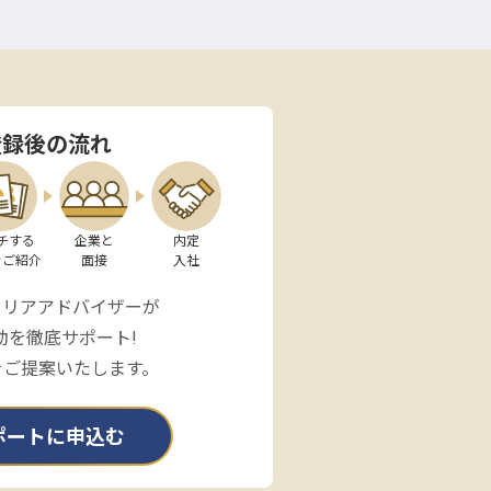
登録後の流れ
チする

企業と

内定

をご紹介
面接
入社
ャリアアドバイザーが
動を徹底サポート!
をご提案いたします。
ポートに申込む