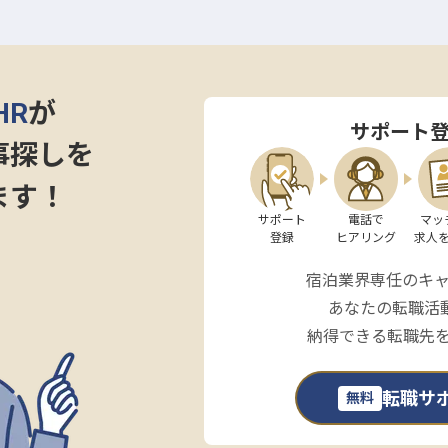
HR
が
サポート
事探しを
ます！
サポート

電話で

マッ
登録
ヒアリング
求人
宿泊業界専任のキ
あなたの転職活
納得できる転職先
転職サ
無料