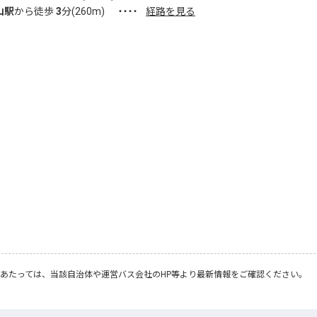
山駅
から徒歩
3
分(
260
m)
・・・・
経路を見る
あたっては、当該自治体や運営バス会社のHP等より最新情報をご確認ください。