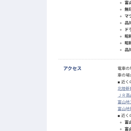
富
無
マ
品川
ド
昭
昭
品
アクセス
電車の
車の場
近く
北陸新
ＪＲ高
富山地
富山地
近く
富
富