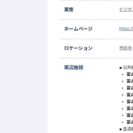
業態
ビジネ
ホームページ
https:
ロケーション
市街地
周辺施設
公共
富
富
富
富
富
富
富
富
生活