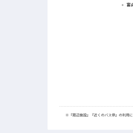
富
※
『周辺施設』
『近くのバス停』
の利用に