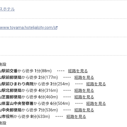
スホテル
//www.toyama.hoteljalcity.com/
施設
山駅前交番
から徒歩
1
分(
88
m)
・・・・
経路を見る
山駅前郵便局
から徒歩
2
分(
177
m)
・・・・
経路を見る
山駅前ひまわり病院
から徒歩
3
分(
254
m)
・・・・
経路を見る
山駅北郵便局
から徒歩
4
分(
316
m)
・・・・
経路を見る
山芝園郵便局
から徒歩
6
分(
460
m)
・・・・
経路を見る
山県富山中央警察署
から徒歩
6
分(
504
m)
・・・・
経路を見る
山中央郵便局
から徒歩
7
分(
536
m)
・・・・
経路を見る
山市役所
から徒歩
8
分(
633
m)
・・・・
経路を見る
施設