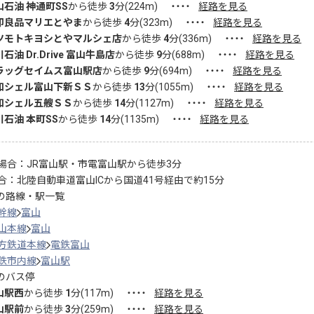
山石油 神通町SS
から徒歩
3
分(
224
m)
・・・・
経路を見る
印良品マリエとやま
から徒歩
4
分(
323
m)
・・・・
経路を見る
ツモトキヨシとやマルシェ店
から徒歩
4
分(
336
m)
・・・・
経路を見る
石油 Dr.Drive 富山牛島店
から徒歩
9
分(
688
m)
・・・・
経路を見る
ラッグセイムス富山駅店
から徒歩
9
分(
694
m)
・・・・
経路を見る
和シェル富山下新ＳＳ
から徒歩
13
分(
1055
m)
・・・・
経路を見る
和シェル五艘ＳＳ
から徒歩
14
分(
1127
m)
・・・・
経路を見る
川石油 本町SS
から徒歩
14
分(
1135
m)
・・・・
経路を見る
場合：JR富山駅・市電富山駅から徒歩3分
合：北陸自動車道富山ICから国道41号経由で約15分
の路線・駅一覧
幹線
富山
山本線
富山
方鉄道本線
電鉄富山
鉄市内線
富山駅
のバス停
山駅西
から徒歩
1
分(
117
m)
・・・・
経路を見る
山駅前
から徒歩
3
分(
259
m)
・・・・
経路を見る