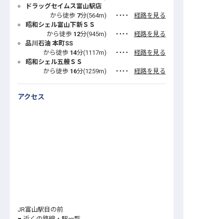
ドラッグセイムス富山駅店
から徒歩
7
分(
564
m)
・・・・
経路を見る
昭和シェル富山下新ＳＳ
から徒歩
12
分(
945
m)
・・・・
経路を見る
品川石油 本町SS
から徒歩
14
分(
1117
m)
・・・・
経路を見る
昭和シェル五艘ＳＳ
から徒歩
16
分(
1259
m)
・・・・
経路を見る
アクセス
JR富山駅目の前
近くの路線・駅一覧