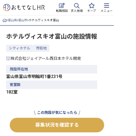
求人検索
転職相談
キープ
メニュー
富山県
富山市
ホテルヴィスキオ富山
ログイン
ホテルヴィスキオ富山
の施設情報
求人・施設を探す
シティホテル
市街地
キープした求人
株式会社ジェイアール西日本ホテル開発
就職・転職 合同説明会
施設所在地
富山県富山市明輪町1番231号
おもてなしHRについて
客室数
182室
ご利用の流れ
よくある質問
この施設が気になったら
ホテル・宿泊業界情報コラム
募集状況を確認する