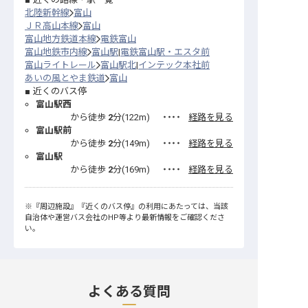
北陸新幹線
富山
ＪＲ高山本線
富山
富山地方鉄道本線
電鉄富山
富山地鉄市内線
富山駅
電鉄富山駅・エスタ前
富山ライトレール
富山駅北
インテック本社前
あいの風とやま鉄道
富山
近くのバス停
富山駅西
から徒歩
2
分(
122
m)
・・・・
経路を見る
富山駅前
から徒歩
2
分(
149
m)
・・・・
経路を見る
富山駅
から徒歩
2
分(
169
m)
・・・・
経路を見る
※
『周辺施設』
『近くのバス停』
の利用にあたっては、当該
自治体や運営バス会社のHP等より最新情報をご確認くださ
い。
よくある質問