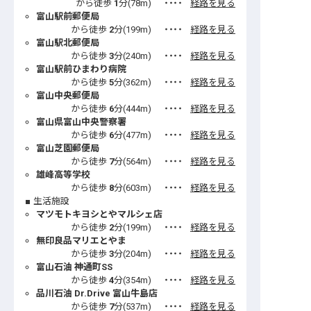
から徒歩
1
分(
78
m)
・・・・
経路を見る
富山駅前郵便局
から徒歩
2
分(
199
m)
・・・・
経路を見る
富山駅北郵便局
から徒歩
3
分(
240
m)
・・・・
経路を見る
富山駅前ひまわり病院
から徒歩
5
分(
362
m)
・・・・
経路を見る
富山中央郵便局
から徒歩
6
分(
444
m)
・・・・
経路を見る
富山県富山中央警察署
から徒歩
6
分(
477
m)
・・・・
経路を見る
富山芝園郵便局
から徒歩
7
分(
564
m)
・・・・
経路を見る
雄峰高等学校
から徒歩
8
分(
603
m)
・・・・
経路を見る
生活施設
マツモトキヨシとやマルシェ店
から徒歩
2
分(
199
m)
・・・・
経路を見る
無印良品マリエとやま
から徒歩
3
分(
204
m)
・・・・
経路を見る
富山石油 神通町SS
から徒歩
4
分(
354
m)
・・・・
経路を見る
品川石油 Dr.Drive 富山牛島店
から徒歩
7
分(
537
m)
・・・・
経路を見る