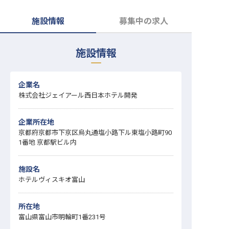
転職サポートに申し込む
無料
施設情報
募集中の求人
採用をお考えの企業様へ
施設情報
企業名
株式会社ジェイアール西日本ホテル開発
企業所在地
京都府京都市下京区烏丸通塩小路下ル東塩小路町90
1番地 京都駅ビル内
施設名
ホテルヴィスキオ富山
所在地
富山県富山市明輪町1番231号