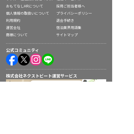
おもてなしHRについて
採用ご担当者様へ
個人情報の取扱いについて
プライバシーポリシー
利用規約
退会手続き
運営会社
宿泊業界用語集
商標について
サイトマップ
公式コミュニティ
株式会社ネクストビート運営サービス
転職フルサポート実施中！
サポートに申し込む
保育業界の求職者様向けサービス
保育士バンク！ - 日本最大級。保育士・幼稚園教諭向け転職支
援サイト
保育士バンク！新卒 - 保育士・幼稚園教諭を目指す「学生向
け」就職活動情報サイト
法人様向けサービス
保育士バンク！コネクト - 保育施設向けの業務支援システム