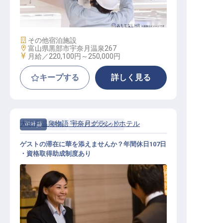
施設管理スタッフ（総合職）
施設業態
その他宿泊施設
勤務地
富山県黒部市宇奈月温泉267
給与
月給／220,100円～
250,000円
キープする
詳しく見る
大江戸温泉物語 宇奈月グランドホテル
正社員
宿泊
サービススタッフ
ゲストの滞在に華を添えませんか？年間休日107日
・資格取得助成制度あり