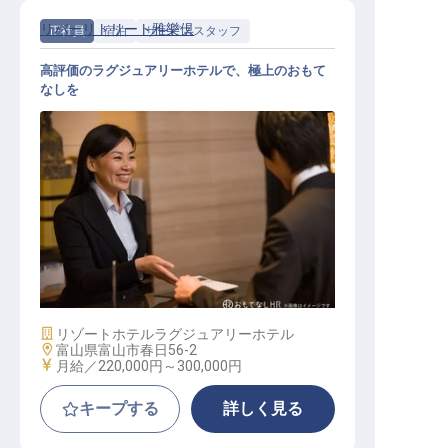
リバーリトリート雅樂倶
正社員
宿泊
サービススタッフ
高評価のラグジュアリーホテルで、極上のおもて
なしを
レストラン・フロントサービス業務
全般
施設業態
リゾートホテル
ラグジュアリーホテル
勤務地
富山県富山市春日56-2
給与
月給／220,000円～
300,000円
キープする
詳しく見る