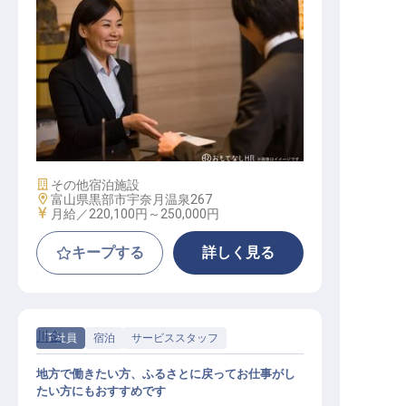
ホテル運営職（フロント・レストラ
ン等）／地域限定社員
施設業態
その他宿泊施設
勤務地
富山県黒部市宇奈月温泉267
給与
月給／220,100円～
250,000円
キープする
詳しく見る
川金
正社員
宿泊
サービススタッフ
地方で働きたい方、ふるさとに戻ってお仕事がし
たい方にもおすすめです