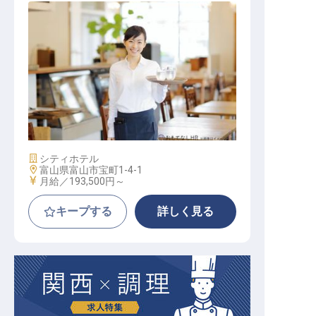
レストラン接客スタッフ
施設業態
シティホテル
勤務地
富山県富山市宝町1-4-1
給与
月給／193,500円～
キープする
詳しく見る