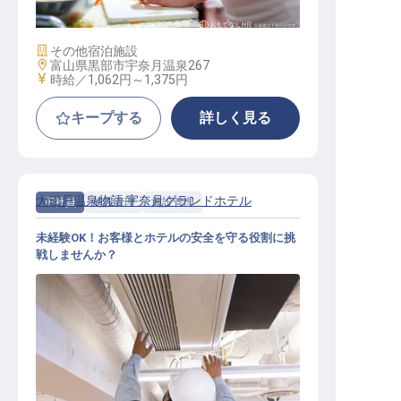
施設業態
その他宿泊施設
勤務地
富山県黒部市宇奈月温泉267
給与
時給／1,062円～
1,375円
キープする
詳しく見る
大江戸温泉物語 宇奈月グランドホテル
正社員
施設管理
施設管理
未経験OK！お客様とホテルの安全を守る役割に挑
戦しませんか？