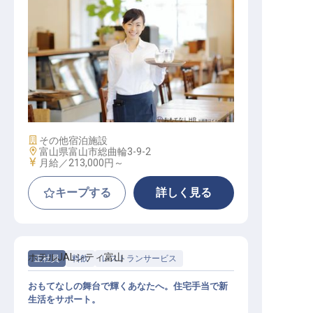
レストランサービス
施設業態
その他宿泊施設
勤務地
富山県富山市総曲輪3-9-2
給与
月給／213,000円～
キープする
詳しく見る
ホテルJALシティ富山
正社員
料飲
レストランサービス
おもてなしの舞台で輝くあなたへ。住宅手当で新
生活をサポート。