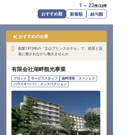
1 ~ 22
件/
22
件
転職サポートに申し込む
無料
おすすめ順
新着順
給与順
採用をお考えの企業様へ
おすすめの企業
創業1973年の「立山プリンスホテル」で、絶景と温
泉に癒されながら働きませんか
有限会社湖畔観光事業
フロント
サービススタッフ
副料理長・スーシェフ
ハウスキーパー・インスペクション