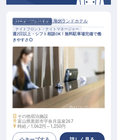
大江戸温泉物語 宇奈月グランドホテル
パート・アルバイト
宿泊
ナイトフロント・ナイトマネージャー
週2日以上・シフト相談OK！無料駐車場完備で働
きやすさ◎
ナイトフロント
施設業態
その他宿泊施設
勤務地
富山県黒部市宇奈月温泉267
給与
時給／1,062円～
1,250円
キープする
詳しく見る