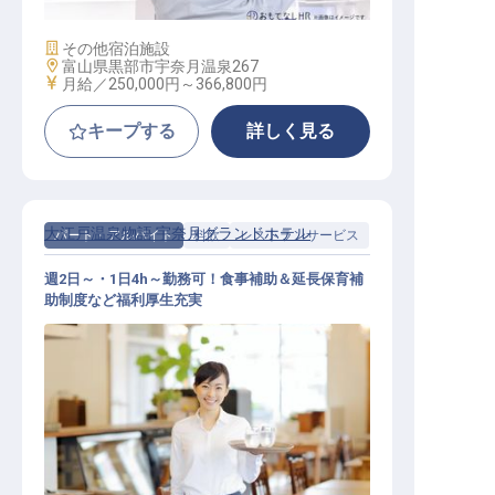
施設業態
その他宿泊施設
勤務地
富山県黒部市宇奈月温泉267
給与
月給／250,000円～
366,800円
キープする
詳しく見る
大江戸温泉物語 宇奈月グランドホテル
パート・アルバイト
料飲
レストランサービス
週2日～・1日4h～勤務可！食事補助＆延長保育補
助制度など福利厚生充実
レストランサービススタッフ