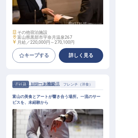
サービススタッフ / 正社員
施設業態
その他宿泊施設
勤務地
富山県黒部市宇奈月温泉267
給与
月給／220,000円～
270,100円
キープする
詳しく見る
リバーリトリート雅樂倶
正社員
調理（調理師）
フレンチ（洋食）
富山の美食とアートが響き合う場所。一流のサー
ビスを、未経験から