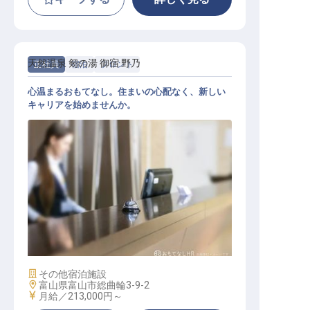
天然温泉 剱の湯 御宿 野乃
正社員
宿泊
フロント
心温まるおもてなし。住まいの心配なく、新しい
キャリアを始めませんか。
フロント
施設業態
その他宿泊施設
勤務地
富山県富山市総曲輪3-9-2
給与
月給／213,000円～