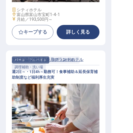
施設業態
シティホテル
勤務地
富山県富山市宝町1-4-1
給与
月給／193,500円～
キープする
詳しく見る
大江戸温泉物語 宇奈月グランドホテル
パート・アルバイト
調理（調理師）
調理補助・洗い場
週2日～・1日4h～勤務可！食事補助＆延長保育補
助制度など福利厚生充実
キッチン補助スタッフ