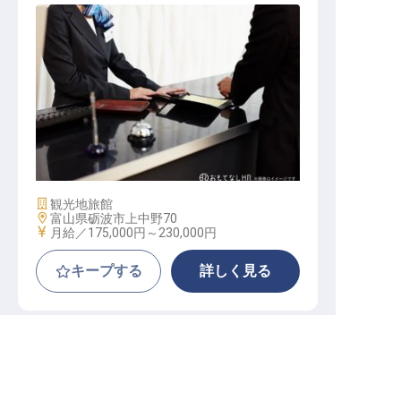
フロント
施設業態
観光地旅館
勤務地
富山県砺波市上中野70
給与
月給／175,000円～
230,000円
キープする
詳しく見る
求人を紹介してもらう
ホテル森の風立山
正社員
料飲
レストランサービス
おもてなしの心で輝くあなたへ。社員寮完備で安