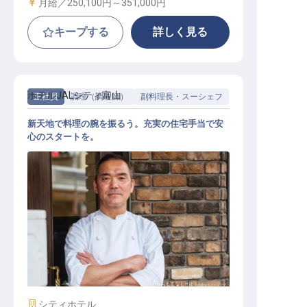
給与
月給／250,100円～
351,000円
キープする
詳しく見る
ホテルJALシティ富山
正社員
調理（調理師）
副料理長・スーシェフ
新天地で料理の腕を振るう。充実の住宅手当で安
心のスタートを。
レストラン副料理長候補
施設業態
シティホテル