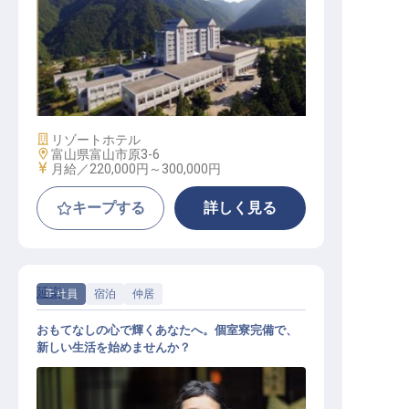
総務・経理事務
施設業態
リゾートホテル
勤務地
富山県富山市原3-6
給与
月給／220,000円～
300,000円
キープする
詳しく見る
延楽
正社員
宿泊
仲居
おもてなしの心で輝くあなたへ。個室寮完備で、
新しい生活を始めませんか？