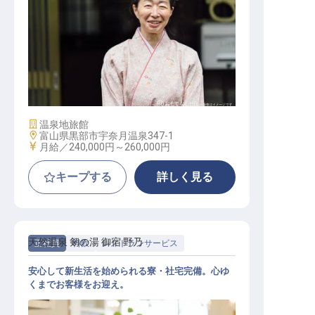
仲居
施設業態
温泉地旅館
勤務地
富山県黒部市宇奈月温泉347-1
給与
月給／240,000円～
260,000円
キープする
詳しく見る
天然温泉 剱の湯 御宿 野乃
正社員
料飲
レストランサービス
安心して新生活を始められる寮・社宅完備。心ゆ
くまでお客様をお迎え。