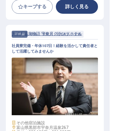
キープする
詳しく見る
大江戸温泉物語 宇奈月グランドホテル
正社員
宿泊
支配人・副支配人・女将
社員寮完備・年休107日！経験を活かして責任者と
して活躍してみませんか
支配人・副支配人・女将 / 正社員
施設業態
その他宿泊施設
勤務地
富山県黒部市宇奈月温泉267