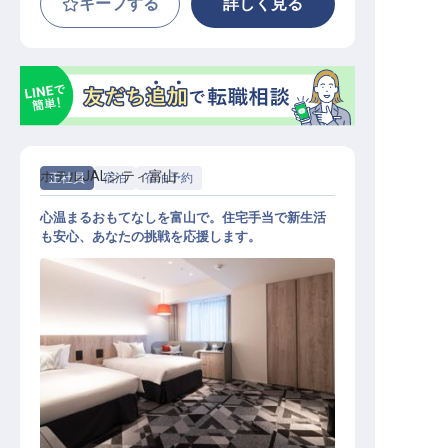
キープする
詳しく見る
ホテルJALシティ富山
正社員
宿泊
宿泊予約
心温まるおもてなしを富山で。住宅手当で新生活
も安心、あなたの挑戦を応援します。
宿泊予約業務スタッフ