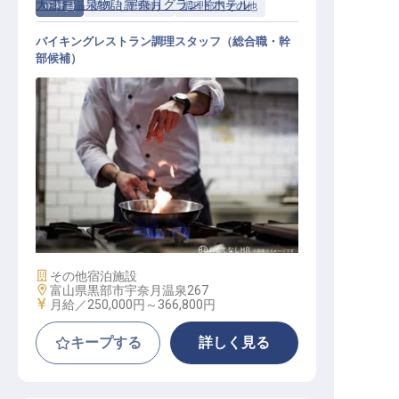
大江戸温泉物語 宇奈月グランドホテル
正社員
調理（調理師）
調理部門その他
バイキングレストラン調理スタッフ（総合職・幹
部候補）
和洋中50種類以上のバイキングレス
トランで、調理スキルを活かす！
施設業態
その他宿泊施設
勤務地
富山県黒部市宇奈月温泉267
給与
月給／250,000円～
366,800円
キープする
詳しく見る