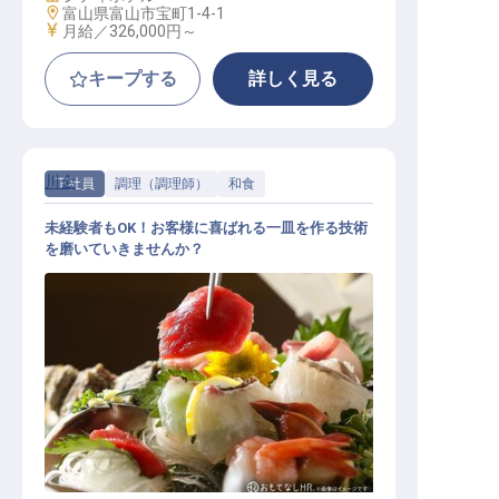
勤務地
富山県富山市宝町1-4-1
給与
月給／326,000円～
キープする
詳しく見る
川金
正社員
調理（調理師）
和食
未経験者もOK！お客様に喜ばれる一皿を作る技術
を磨いていきませんか？
和食調理