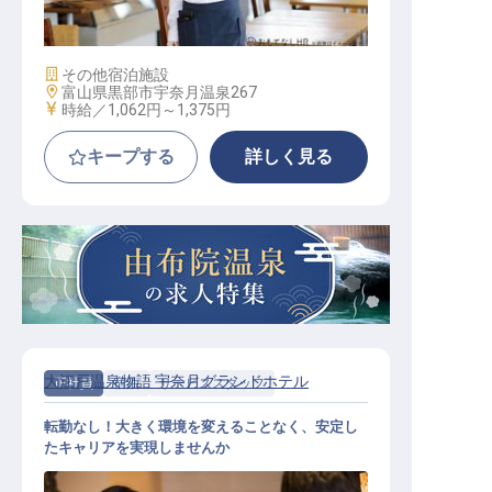
施設業態
その他宿泊施設
勤務地
富山県黒部市宇奈月温泉267
給与
時給／1,062円～
1,375円
キープする
詳しく見る
大江戸温泉物語 宇奈月グランドホテル
正社員
宿泊
サービススタッフ
転勤なし！大きく環境を変えることなく、安定し
たキャリアを実現しませんか