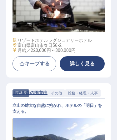
調理スタッフ
施設業態
リゾートホテル
ラグジュアリーホテル
勤務地
富山県富山市春日56-2
給与
月給／220,000円～
300,000円
キープする
詳しく見る
ホテル森の風立山
正社員
管理部門・その他
総務・経理・人事
立山の雄大な自然に抱かれ、ホテルの「明日」を
支える。