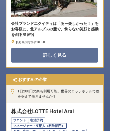
会社ブランドエクイティは「あー楽しかった！」を
お客様に。北アルプスの麓で、飾らない笑顔と感動
を創る温泉宿
長野県大町市平10558
詳しく見る
おすすめの企業
1日200円の寮も利用可能。世界のロッテホテルで腰
を据えて働きませんか？
株式会社LOTTE Hotel Arai
フロント
宿泊予約
マネージャー・支配人（料飲部門）