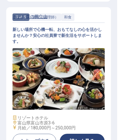
ホテル森の風立山
正社員
調理（調理師）
和食
新しい場所で心機一転、おもてなしの心を活かし
ませんか？安心の社員寮で新生活をサポートしま
す。
調理【ホテル森の風・立山】
施設業態
リゾートホテル
勤務地
富山県富山市原3-6
給与
月給／180,000円～
250,000円