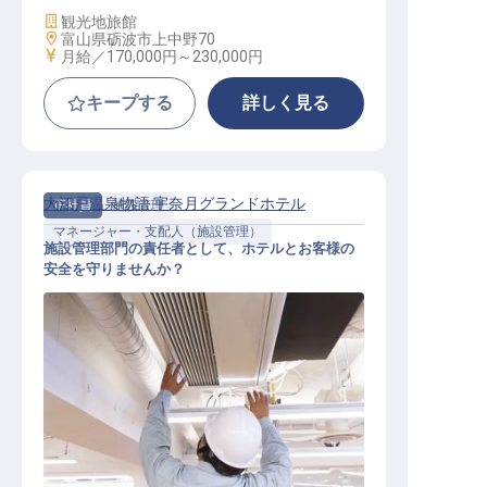
施設業態
観光地旅館
勤務地
富山県砺波市上中野70
給与
月給／170,000円～
230,000円
キープする
詳しく見る
大江戸温泉物語 宇奈月グランドホテル
正社員
施設管理
マネージャー・支配人（施設管理）
施設管理部門の責任者として、ホテルとお客様の
安全を守りませんか？
施設管理スタッフ（総合職・幹部候
補）