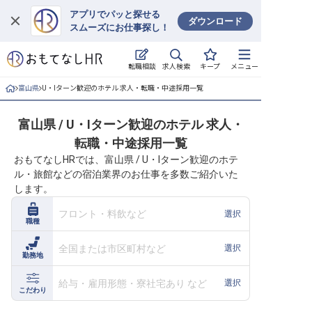
アプリでパッと探せる
ダウンロード
スムーズにお仕事探し！
ログイン
求人検索
転職相談
キープ
メニュー
求人・施設を探す
富山県
U・Iターン歓迎のホテル 求人・転職・中途採用一覧
キープした求人
富山県 / U・Iターン歓迎のホテル 求人・
転職・中途採用一覧
就職・転職 合同説明会
おもてなしHRでは、富山県 / U・Iターン歓迎のホテ
ル・旅館などの宿泊業界のお仕事を多数ご紹介いた
おもてなしHRについて
します。
ご利用の流れ
フロント・料飲など
選択
職種
よくある質問
全国または市区町村など
選択
勤務地
ホテル・宿泊業界情報コラム
給与・雇用形態・寮社宅あり など
選択
こだわり