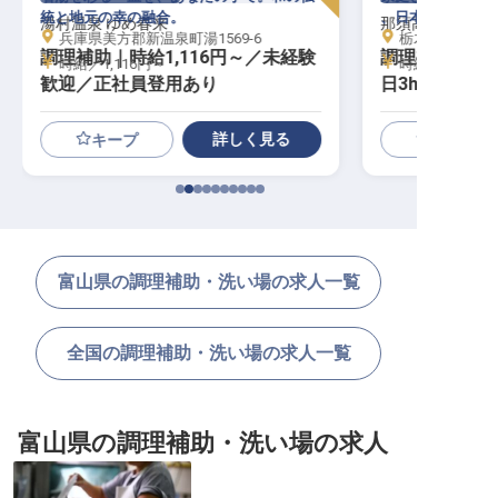
統と地元の幸の融合。
、日本の四季を一
湯村温泉 ゆめ春来
那須高原の宿 山
兵庫県美方郡新温泉町湯1569-6
栃木県那須郡那
調理補助｜時給1,116円～／未経験
調理補助｜未経
時給／1,116円～
時給／1,100円
歓迎／正社員登用あり
日3h〜／平日
入浴無料
詳しく見る
キープ
富山県の調理補助・洗い場の求人一覧
全国の調理補助・洗い場の求人一覧
富山県の調理補助・洗い場の求人