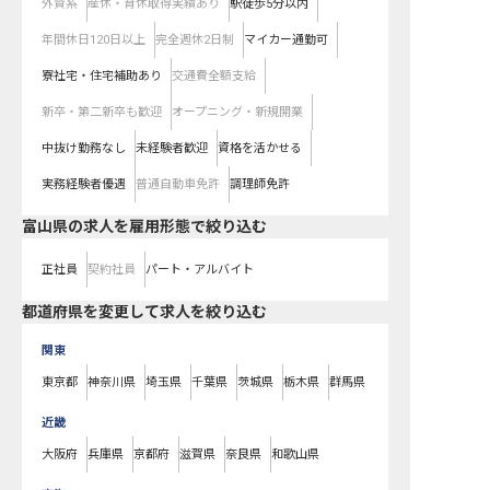
外資系
産休・育休取得実績あり
駅徒歩5分以内
年間休日120日以上
完全週休2日制
マイカー通勤可
寮社宅・住宅補助あり
交通費全額支給
新卒・第二新卒も歓迎
オープニング・新規開業
中抜け勤務なし
未経験者歓迎
資格を活かせる
実務経験者優遇
普通自動車免許
調理師免許
富山県の求人を雇用形態で絞り込む
正社員
契約社員
パート・アルバイト
都道府県を変更して求人を絞り込む
関東
東京都
神奈川県
埼玉県
千葉県
茨城県
栃木県
群馬県
近畿
大阪府
兵庫県
京都府
滋賀県
奈良県
和歌山県