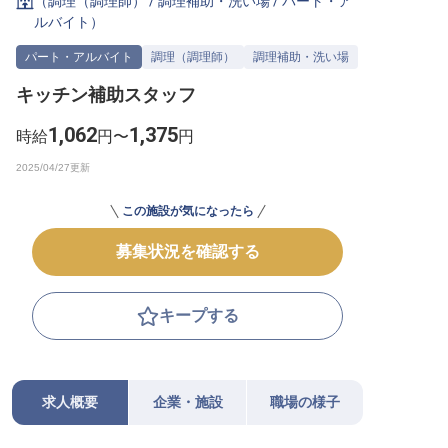
（
調理（調理師）
/
調理補助・洗い場
/
パート・ア
ルバイト
）
転職サポートに申し込む
無料
パート・アルバイト
調理（調理師）
調理補助・洗い場
採用をお考えの企業様へ
キッチン補助スタッフ
1,062
1,375
時給
円〜
円
この施設が気になったら
募集状況を確認する
キープする
求人概要
企業・施設
職場の様子