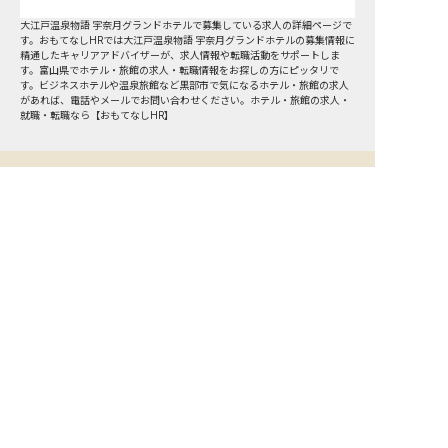
大江戸温泉物語 宇奈月グランドホテルで募集している求人の詳細ページで
す。おもてなしHRでは大江戸温泉物語 宇奈月グランドホテルの募集情報に
精通したキャリアアドバイザーが、求人情報や転職活動をサポートしま
す。富山県でホテル・旅館の求人・転職情報をお探しの方にピッタリで
す。ビジネスホテルや温泉旅館など
黒部市
で気になるホテル・旅館の求人
があれば、電話やメールでお問い合わせください。ホテル・旅館の求人・
就職・転職なら【おもてなしHR】
おもてなしHR
が
あなたのお仕事探しを
お手伝いします！
サポート登録後の流れ
サポート

電話で

マッチする

企業と

内定

登録
ヒアリング
求人をご紹介
面接
入社
宿泊業界専任のキャリアアドバイザーがあなたの転