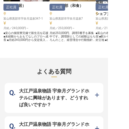
せた働き方をご相談いただけます！
黒部・宇奈月温泉
週3～4回、1日4時間～8時間など、
延楽
（
仲居
）
ホテル黒部
（
和食
）
正社員
正社員
正社員
（
料理長・マネー
ライフスタイルに合わせた勤務が可
能です。経験者の方は即戦力として
シェフ
）
活躍できる環境が整っています レ
ストランの洗い場での食器・銀器・
富山県黒部市宇奈月温泉347-1
富山県黒部市宇奈月温泉7
富山県黒部市宇奈月温泉3
調理器具などの洗浄・収納に加え、
調理補助業務も担当していただくこ
月給／240,000円～
月給／250,000円～
月給／210,000円～
とで、幅広いスキルを身につけられ
ます。JR富山駅から徒歩3分という
■安心の個室寮完備で新生活を応援
月給250,000円、調理3番手を募集
■富山の名湯「宇奈月温
通勤に便利な立地も魅力のひとつ！
■未経験からおもてなしのプロへ成
中です。調理師としての経験はもち
宿 ■駅から徒歩3分！通
温かいチームワークの中で、おもて
長 ■月給240,000円から安定収入 ■
ろんのこと、経営理念や行動指針を
好立地 ■社会保険完備で
なしの心を一緒に育んでいきましょ
旅館の顔としてお客様を笑顔に ー
理解し、共に成長できる方を求めて
ける環境 ■全国の保養所
う ※2025年06月19日時点の情報で
ー【お客様の心に残るおもてなし
います。大事なのは腕だけではあり
福利厚生充実！ ーー【黒部の自然
す
を】 宇奈月温泉の豊かな自然に囲
ません。チームワークやコミュニケ
と食の魅力を伝える料理人
まれた当施設で、お客様に心温まる
ーションを大切にしながら、スキル
奈月温泉の名宿「やまの
ひとときを提供しませんか。 仲居
アップを目指しましょう。新鮮な魚
なたの調理スキルを活か
として、客室や宴会場でのきめ細や
介類と、名水で仕込んだ地酒やお米
か？ 北アルプスの麓、黒
かな接客サービスを通じて、お客様
など、富山は美味しい食材の宝庫。
大自然に囲まれた当館で
一人ひとりの思い出に残る滞在を演
朝ごはんも自慢です。料理を通し
新鮮な食材を活かした料
よくある質問
出していただきます。 旅館業の
て、お客様に笑顔を届けませんか？
をおもてなし。和食・洋
「顔」として、日本の伝統的なおも
※この求人は2022年2月3日時点の
幅広いジャンルの調理経
てなしの心を大切にし、お客様に最
情報です
る環境です。お客様の「
高の笑顔と感動をお届けするやりが
い！」という笑顔のため
いのあるお仕事です。 未経験の方
と一緒に腕を振るいません
も、先輩スタッフが丁寧にサポート
泉情緒あふれる空間で、
大江戸温泉物語 宇奈月グランドホ
いたしますのでご安心ください。
理センスが輝く場所がこ
ーー【働きやすい環境と充実のサポ
す。 ーー【チームワークを大切
テルに興味があります、どうすれ
ート体制】 新しい環境でのスター
に、あなたの成長をサポー
トを応援するため、完全個室の単身
リックスグループの一員
ば良いですか？
寮や世帯用寮を完備しております。
定した環境で調理の腕を
水道料は無料、光熱費は別途となり
経験者優遇！宿泊業界や
ますが、安心して生活を始められる
のご経験を活かせるポジ
環境です。 勤務時間は6:00から
す。社会保険完備、退職
22:00の間で8時間から10時間勤
など福利厚生も充実！さ
務、月5日から10日のシフト制で、
沢や京都嵐山、伊勢志摩
大江戸温泉物語 宇奈月グランドホ
プライベートも大切にしながら働け
直営・契約保養所を利用