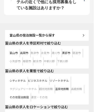
ます。 社会保険完備はもちろん、
も！温かな人間関係の中
テルの近くで他にも採用募集をし
従業員食堂も利用でき、日々の生活
技を磨きながら成長でき
をサポートする体制が整っていま
す。シフト制で働きやす
ている施設はありますか？
す。 ※2026年02月06日時点の情報
ベートとの両立も可能！ 
です
「おもてなしの心」を大
間が待っています！ ※202
日時点の情報です
富山県
の宿泊施設一覧から探す
富山県の求人を市区町村で絞り込む
富山市
高岡市
魚津市
氷見市
滑川市
黒部市
砺波市
小矢部市
南砺市
射水市
中新川郡
下新川郡
富山県の求人を業態で絞り込む
シティホテル
ビジネスホテル
リゾートホテル
ラグジュアリーホテル
観光地旅館
温泉地旅館
高級旅館
その他宿泊施設
運営・その他
富山県の求人をロケーションで絞り込む