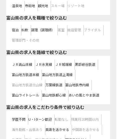
温泉地
市街地
観光地
スキー場
リゾート地
富山県の求人を職種で絞り込む
宿泊
料飲
調理（調理師）
客室
施設管理
ブライダル
管理部門・その他
富山県
の求人を路線で絞り込む
ＪＲ高山本線
ＪＲ氷見線
ＪＲ城端線
黒部峡谷鉄道
富山地方鉄道本線
富山地方鉄道上滝線
富山地方鉄道立山線
万葉線鉄道
富山地鉄市内線
富山ライトレール
富山地鉄都心線
あいの風とやま鉄道
富山県の求人をこだわり条件で絞り込む
学歴不問
U・Iターン歓迎
転勤なし
残業月20時間以内
海外勤務・出張あり
英語を活かせる
中国語を活かせる