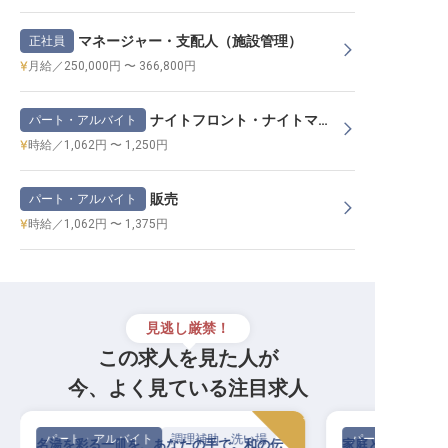
マネージャー・支配人（施設管理）
正社員
月給／250,000円 〜 366,800円
ナイトフロント・ナイトマネージャー
パート・アルバイト
時給／1,062円 〜 1,250円
販売
パート・アルバイト
時給／1,062円 〜 1,375円
見逃し厳禁！
この求人を見た人が
今、よく見ている注目求人
パート・アルバイト
調理補助・洗い場
パート・アルバイ
名湯を彩る一皿を、あなたの手で。和の伝
家庭と両立しなが