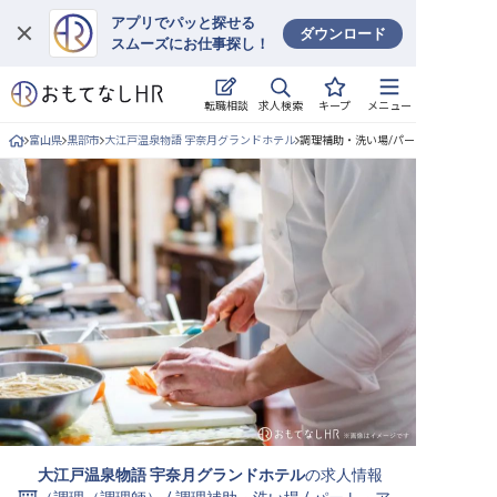
アプリでパッと探せる
ダウンロード
スムーズにお仕事探し！
ログイン
求人検索
転職相談
キープ
メニュー
求人・施設を探す
富山県
黒部市
大江戸温泉物語 宇奈月グランドホテル
調理補助・洗い場/パート・アルバイト
キープした求人
就職・転職 合同説明会
おもてなしHRについて
ご利用の流れ
よくある質問
ホテル・宿泊業界情報コラム
大江戸温泉物語 宇奈月グランドホテル
の求人情報