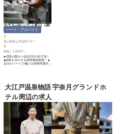
ホテルJALシティ富山
（
調
パート・アルバイト
理補助・洗い場
）
富山県富山市宝町1-4-1
時給／1,062円～
■JR富山駅から徒歩3分の好立地！
■経験を活かせる調理補助業務！ ■
自分のペースで働ける時間帯選択
可！ ■ライフスタイルに合わせた勤
務時間相談OK！ ーー【スマートで
スタイリッシュな空間で、おもてな
しの一翼を】 ホテルJALシティ富
山は""Smart simplicity""をコンセプ
トに、高機能なサービスをコンパク
大江戸温泉物語 宇奈月グランドホ
トに凝縮した洗練されたシティホテ
ルです。観光やビジネスなど多くの
テル周辺の求人
お客様に選ばれる当ホテルでは、安
心と快適さを提供するため、一人ひ
とりのスタッフが大切な役割を担っ
ています。 食器洗浄や調理補助と
いう縁の下の力持ちとして、お客様
の素敵な思い出づくりをサポートし
ませんか？あなたの丁寧な仕事が、
おもてなしの品質を支えます！ ー
ー【あなたらしく働ける！柔軟な環
境でスキルアップ】 朝食から夕食
まで、ご自身の生活スタイルに合わ