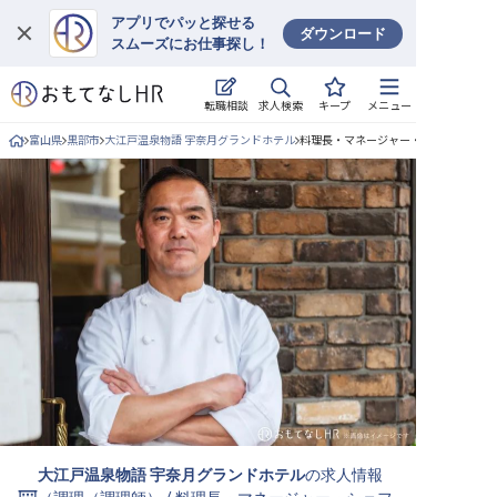
アプリでパッと探せる
ダウンロード
スムーズにお仕事探し！
ログイン
求人検索
転職相談
キープ
メニュー
求人・施設を探す
富山県
黒部市
大江戸温泉物語 宇奈月グランドホテル
料理長・マネージャー・シェフ/正社員
キープした求人
就職・転職 合同説明会
おもてなしHRについて
ご利用の流れ
よくある質問
ホテル・宿泊業界情報コラム
大江戸温泉物語 宇奈月グランドホテル
の求人情報