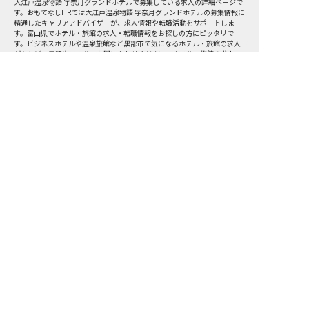
大江戸温泉物語 宇奈月グランドホテルで募集している求人の詳細ページで
す。おもてなしHRでは大江戸温泉物語 宇奈月グランドホテルの募集情報に
精通したキャリアアドバイザーが、求人情報や転職活動をサポートしま
す。富山県でホテル・旅館の求人・転職情報をお探しの方にピッタリで
す。ビジネスホテルや温泉旅館など
黒部市
で気になるホテル・旅館の求人
があれば、電話やメールでお問い合わせください。ホテル・旅館の求人・
就職・転職なら【おもてなしHR】
おもてなしHR
が
あなたのお仕事探しを
お手伝いします！
サポート登録後の流れ
サポート

電話で

マッチする

企業と

内定

登録
ヒアリング
求人をご紹介
面接
入社
宿泊業界専任のキャリアアドバイザーがあなたの転
職活動を徹底サポート!