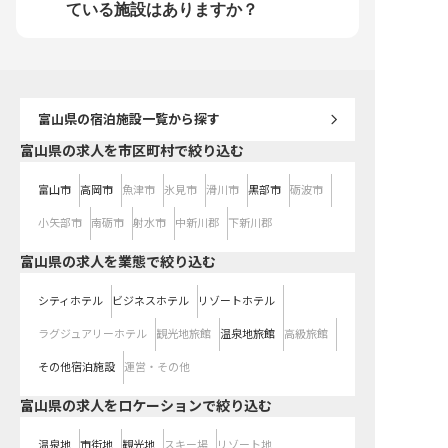
をサポートする体制が整っていま
ている施設はありますか？
す。 ※2026年02月06日時点の情報
です
富山県
の宿泊施設一覧から探す
富山県の求人を市区町村で絞り込む
富山市
高岡市
魚津市
氷見市
滑川市
黒部市
砺波市
小矢部市
南砺市
射水市
中新川郡
下新川郡
富山県の求人を業態で絞り込む
シティホテル
ビジネスホテル
リゾートホテル
ラグジュアリーホテル
観光地旅館
温泉地旅館
高級旅館
その他宿泊施設
運営・その他
富山県の求人をロケーションで絞り込む
温泉地
市街地
観光地
スキー場
リゾート地