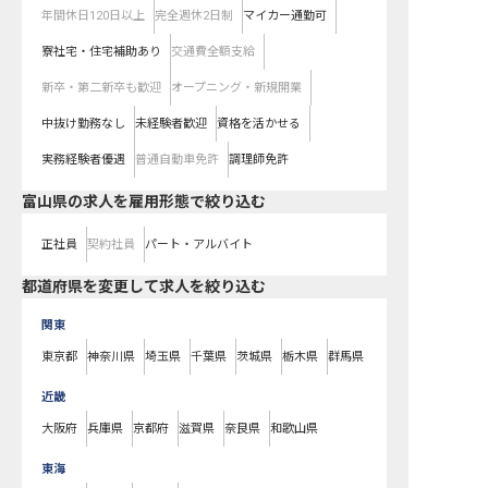
年間休日120日以上
完全週休2日制
マイカー通勤可
寮社宅・住宅補助あり
交通費全額支給
新卒・第二新卒も歓迎
オープニング・新規開業
中抜け勤務なし
未経験者歓迎
資格を活かせる
実務経験者優遇
普通自動車免許
調理師免許
富山県の求人を雇用形態で絞り込む
正社員
契約社員
パート・アルバイト
都道府県を変更して求人を絞り込む
関東
東京都
神奈川県
埼玉県
千葉県
茨城県
栃木県
群馬県
近畿
大阪府
兵庫県
京都府
滋賀県
奈良県
和歌山県
東海