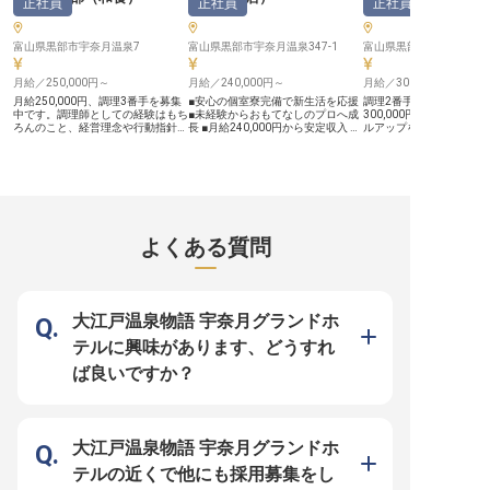
正社員
正社員
正社員
ージャー・シェフ
（勤続3年以上）もございます。 さ
す。社会保険完備、退職
らに、国内外のヒルトングループホ
など福利厚生も充実！さ
テルに社員価格で宿泊できる特典
沢や京都嵐山、伊勢志摩
富山県黒部市宇奈月温泉7
は、ご自身のスキルアップやリフレ
富山県黒部市宇奈月温泉347-1
直営・契約保養所を利用
富山県黒部市宇奈月温泉7
ッシュにも繋がるでしょう。 調理
も！温かな人間関係の中
師としての経験を活かし、衛生管理
技を磨きながら成長でき
月給／250,000円～
月給／240,000円～
月給／300,000円～
やチームリーダーとしての経験も積
す。シフト制で働きやす
める環境で、あなたのキャリアをさ
ベートとの両立も可能！ 
月給250,000円、調理3番手を募集
■安心の個室寮完備で新生活を応援
調理2番手の募集です。
らに発展させていきませんか。
「おもてなしの心」を大
中です。調理師としての経験はもち
■未経験からおもてなしのプロへ成
300,000円～を支給！
※2026年03月06日時点の情報です
間が待っています！ ※202
ろんのこと、経営理念や行動指針を
長 ■月給240,000円から安定収入 ■
ルアップを目指して働き
日時点の情報です
理解し、共に成長できる方を求めて
旅館の顔としてお客様を笑顔に ー
ホテル黒部で提供してい
います。大事なのは腕だけではあり
ー【お客様の心に残るおもてなし
は、富山湾で穫れた新鮮
ません。チームワークやコミュニケ
を】 宇奈月温泉の豊かな自然に囲
と、湧水で培った山の幸
ーションを大切にしながら、スキル
まれた当施設で、お客様に心温まる
ュー。職人が魂を込めて
アップを目指しましょう。新鮮な魚
ひとときを提供しませんか。 仲居
寧に仕込んでいます。こ
介類と、名水で仕込んだ地酒やお米
として、客室や宴会場でのきめ細や
た経験や技術を是非ここ
など、富山は美味しい食材の宝庫。
かな接客サービスを通じて、お客様
ください。四季折々、富
朝ごはんも自慢です。料理を通し
一人ひとりの思い出に残る滞在を演
の名物食材が揃っていま
よくある質問
て、お客様に笑顔を届けませんか？
出していただきます。 旅館業の
中に佇む宿で、あなたの
※この求人は2022年2月3日時点の
「顔」として、日本の伝統的なおも
ちしております。※この求人
情報です
てなしの心を大切にし、お客様に最
年2月3日時点の情報です
高の笑顔と感動をお届けするやりが
いのあるお仕事です。 未経験の方
も、先輩スタッフが丁寧にサポート
大江戸温泉物語 宇奈月グランドホ
いたしますのでご安心ください。
ーー【働きやすい環境と充実のサポ
テルに興味があります、どうすれ
ート体制】 新しい環境でのスター
トを応援するため、完全個室の単身
ば良いですか？
寮や世帯用寮を完備しております。
水道料は無料、光熱費は別途となり
ますが、安心して生活を始められる
環境です。 勤務時間は6:00から
22:00の間で8時間から10時間勤
務、月5日から10日のシフト制で、
大江戸温泉物語 宇奈月グランドホ
プライベートも大切にしながら働け
ます。 社会保険完備はもちろん、
テルの近くで他にも採用募集をし
従業員食堂も利用でき、日々の生活