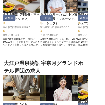
ホテル黒部
（
料理長・マネ
ダブルツリーbyヒルトン富
黒部・宇奈月温泉
正社員
正社員
正社員
ージャー・シェフ
）
山
（
料理長・マネージャ
（
料理長・マネー
ー・シェフ
）
シェフ
）
富山県黒部市宇奈月温泉7
富山県富山市 新富町1-1-10
富山県黒部市宇奈月温泉3
月給／300,000円～
月給／250,000円～
月給／210,000円～
調理2番手の募集です。月給は
■月給250,000円～300,000円 ■国内
■富山の名湯「宇奈月温
300,000円～を支給！さらなるスキ
外のヒルトングループホテル優待あ
宿 ■駅から徒歩3分！通
ルアップを目指して働きませんか？
り ■調理師免許を活かし、洋食調理
好立地 ■社会保険完備で
ホテル黒部で提供しているお料理
の経験を深める ■新メニュー開発に
ける環境 ■全国の保養所
は、富山湾で穫れた新鮮な海の幸
も携わり、創造性を発揮 ーー【富
福利厚生充実！ ーー【黒部の自然
と、湧水で培った山の幸が揃うメニ
山で紡ぐ、おもてなしの洋食】 富
と食の魅力を伝える料理人
ュー。職人が魂を込めて一品一品丁
山の中心地で、お客様に心に残る洋
奈月温泉の名宿「やまの
寧に仕込んでいます。これまで培っ
食を提供しませんか。 オールデー
なたの調理スキルを活か
た経験や技術を是非ここで活かして
大江戸温泉物語 宇奈月グランドホ
ダイニングでの調理はもちろん、宴
か？ 北アルプスの麓、黒
ください。四季折々、富山ならでは
席の状況に応じた宴会調理にも携わ
大自然に囲まれた当館で
の名物食材が揃っています。自然の
り、幅広い経験を積むことができま
新鮮な食材を活かした料
テル周辺の求人
中に佇む宿で、あなたのご応募お待
す。 食材管理から新メニュー開発
をおもてなし。和食・洋
ちしております。※この求人は2022
まで、あなたの調理師としてのスキ
幅広いジャンルの調理経
年2月3日時点の情報です
ルと情熱を存分に発揮し、お客様の
る環境です。お客様の「
特別なひとときを彩るお料理を共に
い！」という笑顔のため
創り上げていきましょう。 温かい
と一緒に腕を振るいません
おもてなしの心で、お客様に感動を
泉情緒あふれる空間で、
お届けする喜びを感じられる環境で
理センスが輝く場所がこ
す。 ーー【成長を支える環境と充
す。 ーー【チームワークを大切
実の福利厚生】 私たちは、働く皆
に、あなたの成長をサポー
様が安心して長く活躍できるよう、
リックスグループの一員
充実した福利厚生をご用意していま
定した環境で調理の腕を
す。 社会保険完備はもちろん、勤
経験者優遇！宿泊業界や
ホテル黒部
務日の食事無料支給や退職金制度
のご経験を活かせるポジ
ホテル黒部
（
和食
）
延楽
（
仲居
）