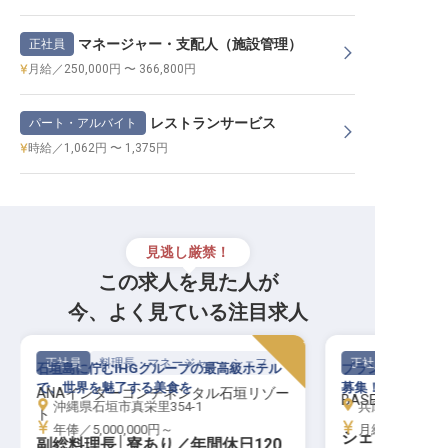
マネージャー・支配人（施設管理）
正社員
月給／250,000円 〜 366,800円
レストランサービス
パート・アルバイト
時給／1,062円 〜 1,375円
見逃し厳禁！
この求人を見た人が
今、よく見ている注目求人
正社員
料理長・マネージャー・シェフ
正社員
石垣島に佇むIHGグループの最高級ホテル
ブランド初のレス
で、世界を魅了する美食を
募集！新規開業の
ANAインターコンチネンタル石垣リゾー
BASE LAYER 
沖縄県石垣市真栄里354-1
兵庫県神戸市中
ト
年俸／5,000,000円～
月給／500,00
シェフ（料理長
副総料理長│寮あり／年間休日120