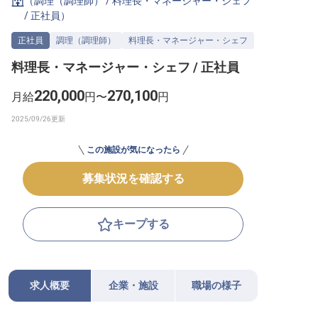
（
調理（調理師）
/
料理長・マネージャー・シェフ
/
正社員
）
転職サポートに申し込む
無料
正社員
調理（調理師）
料理長・マネージャー・シェフ
採用をお考えの企業様へ
料理長・マネージャー・シェフ / 正社員
220,000
270,100
月給
円〜
円
この施設が気になったら
募集状況を確認する
キープする
求人概要
企業・施設
職場の様子