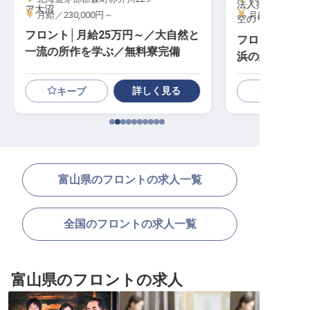
法人採用（ホテ
ア大沼
月給／230,000円～
月給／230,00
空のリゾート四
フロント│月給25万円～／大自然と
フロント｜月給
一流の所作を学ぶ／無料寮完備
浜の絶景と一
完備
詳しく見る
キープ
富山県のフロントの求人一覧
全国のフロントの求人一覧
富山県のフロントの求人