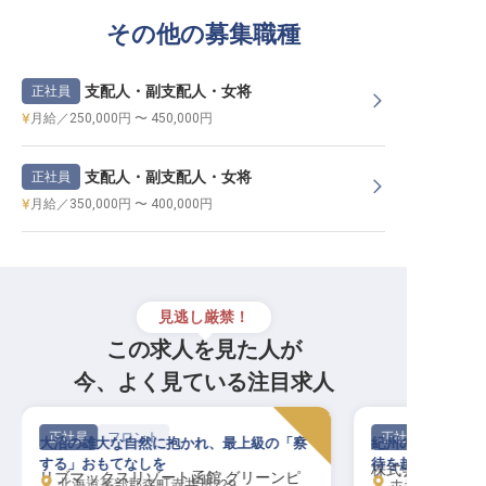
その他の募集職種
支配人・副支配人・女将
正社員
月給／250,000円 〜 450,000円
支配人・副支配人・女将
正社員
月給／350,000円 〜 400,000円
見逃し厳禁！
この求人を見た人が
今、よく見ている注目求人
正社員
フロント
正社員
大沼の雄大な自然に抱かれ、最上級の「察
紀州の自然に抱か
する」おもてなしを
待を越え、心に残
株式会社ラサン
リブマックスリゾート函館 グリーンピ
北海道茅部郡森町赤井川229
ホテルサンリゾート白浜または