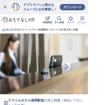
アプリでパッと探せる
ダウンロード
スムーズにお仕事探し！
ログイン
求人検索
転職相談
キープ
メニュー
求人・施設を探す
富山県
高岡市
スマイルホテル高岡駅前
フロント/正社員の求人詳細
キープした求人
就職・転職 合同説明会
おもてなしHRについて
ご利用の流れ
よくある質問
ホテル・宿泊業界情報コラム
スマイルホテル高岡駅前
の求人情報（
宿泊
/
フロン