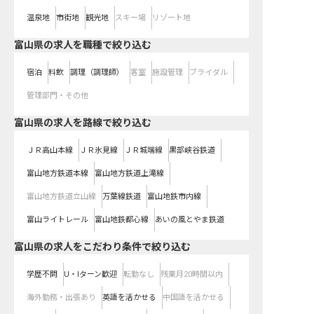
温泉地
市街地
観光地
スキー場
リゾート地
富山県の求人を職種で絞り込む
宿泊
料飲
調理（調理師）
客室
施設管理
ブライダル
管理部門・その他
富山県
の求人を路線で絞り込む
ＪＲ高山本線
ＪＲ氷見線
ＪＲ城端線
黒部峡谷鉄道
富山地方鉄道本線
富山地方鉄道上滝線
富山地方鉄道立山線
万葉線鉄道
富山地鉄市内線
富山ライトレール
富山地鉄都心線
あいの風とやま鉄道
富山県の求人をこだわり条件で絞り込む
学歴不問
U・Iターン歓迎
転勤なし
残業月20時間以内
海外勤務・出張あり
英語を活かせる
中国語を活かせる