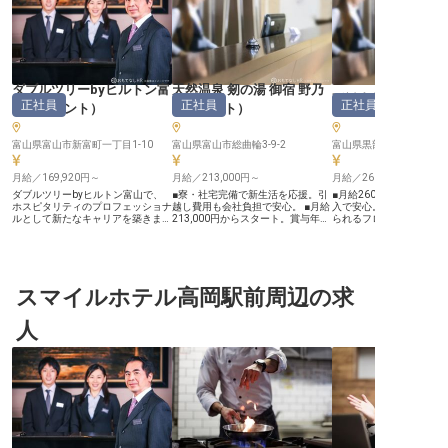
ダブルツリーbyヒルトン富
天然温泉 剱の湯 御宿 野乃
延対寺荘
正社員
正社員
正社員
山
（
フロント
）
（
フロント
）
富山県富山市新富町一丁目1-10
富山県富山市総曲輪3-9-2
富山県黒部市宇奈月温泉5
月給／169,920円～
月給／213,000円～
月給／260,000円～
ダブルツリーbyヒルトン富山で、
■寮・社宅完備で新生活を応援。引
■月給260,000円から、
ホスピタリティのプロフェッショナ
越し費用も会社負担で安心。 ■月給
入で安心。 ■お客様の笑
ルとして新たなキャリアを築きませ
213,000円からスタート。賞与年3
られるフロント業務。 ■
んか？チェックインやチェックアウ
回で頑張りを評価。 ■週休2日制、
駅徒歩5分、通勤便利な立
ト業務を通じて、ゲストの特別な瞬
年間休日110日。プライベートも大
会保険完備、昇給賞与で
間に寄り添い、心温まるサービスを
切にできる環境。 ■多彩な業務でス
る。 ーー【宇奈月温泉で紡ぐ、心
提供します。月給169,920円～
キルアップ。お客様の笑顔を直接感
温まるおもてなし】 富山
210,000円の安定した給与と、ビジ
じるやりがい。 ーー【富山の地で
市、美しい自然に囲まれ
ネスレベルの英語スキルを活かせる
スマイルホテル高岡駅前周辺の求
育む、心温まるおもてなし】 富山
泉で、お客様の旅の思い
環境で、やりがいと成長を実感でき
の豊かな自然に抱かれた地で、お客
仕事です。 当施設では、
ます。ぜひ、あなたの笑顔とおもて
様に心からの安らぎと感動をお届け
べてのお客様に心から安
人
なしの心で、私たちと一緒に最高の
するお仕事です。 天然温泉の温も
ていただけるよう、きめ
ホテル体験を創り上げましょう。
り、そして夜鳴きそばに代表される
もてなしを大切にしていま
※2025年12月25日時点の情報です
細やかな心遣いで、お客様の旅の思
ロントサービスは、お客
い出を彩ります。 チェックインか
触れる「宿の顔」。 温か
らチェックアウト、観光案内まで、
丁寧な対応で、チェック
お客様一人ひとりに寄り添い、笑顔
ェックアウトまで、心地
と感謝の気持ちを大切にするおもて
サポートしてください。 
なしを実践しています。 あなたの
「ありがとう」が直接聞
温かい心が、お客様にとって忘れら
がいのある環境です。 ーー【安心
れない体験を創造します。 ーー
の環境で成長を育む、充
【安心の環境で成長を。あなたのキ
ア】 当施設では、スタッ