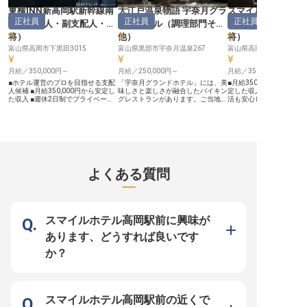
ャリアを応援】 未経験の方も安心
とりが安心して長く働け
東横INN新高岡駅新幹線南
大江戸温泉物語 宇奈月グラ
スマイルホテル高
してスタートできるよう、充実した
えています。 社会保険完
正社員
正社員
正社員
口
（
支配人・副支配人・女
ンドホテル
（
調理部門その
（
支配人・副支配
研修とサポート体制を整えていま
ろん、昇給や賞与もあり
す。 接客経験を活かし、フロント
張りがしっかりと評価さ
将
）
他
）
将
）
業務から予約管理、館内巡回、さら
す。 フロント業務はチー
富山県高岡市下黒田3015
には夜鳴きそばの調理まで、幅広い
富山県黒部市宇奈月温泉267
し合うため、困った時に
富山県高岡市駅南5-7-13
業務を通じてスキルを磨くことがで
談できる温かい雰囲気が
きます。 社会保険完備はもちろ
お客様対応のスキルはも
月給／350,000円～
月給／250,000円～
月給／350,000円～
ん、退職金制度や社員ホテル優待な
客マナーやコミュニケー
ど、長く安心して働ける福利厚生も
も自然と身につきます。 
■ホテル運営のプロを目指せる支配
「宇奈月グランドホテル」には、美
■月給350,000円～400,
充実。 あなたの成長を会社全体で
のおもてなしを通じて、
人候補 ■月給350,000円から安定し
味しさと楽しさが融合したバイキン
定した収入 ■借上社宅制
支え、キャリアアップを応援しま
の成長を実感できる職場
た収入 ■週休2日制でプライベート
グレストランがあります。ご当地グ
活も安心してスタート ■
す。 ※2026年03月09日時点の情報
※2026年03月06日時点
も充実 ■充実の研修制度で未経験か
ルメからローストビーフ、旬の食材
徒歩2分の好立地で通勤も
です
ら安心スタート ーー【お客様と心
を活かしたグルメフェアなど、和洋
配人候補として、ホテル
を通わせるホテル運営の醍醐味】
中50種類以上の料理を味わえる環
に携わる ーー【お客様に寄り添う
ホテル全体を統括する支配人候補と
境で、これまでの調理経験を活かし
おもてなしの心】 お客様
して、お客様に最高の滞在を提供す
て裁量大きく活躍しませんか？多彩
りの笑顔のために、心を
るため、日々心を込めておもてなし
な料理ジャンルに携わりながら、幅
てなしを大切にしています
を実践します。 スタッフの育成か
広い調理スキルが身につきます。公
人候補として、売上や人
ら施設の維持管理、売上向上まで、
休8～9日・食事補助あり・従業員
理といった運営業務全般
よくある質問
多岐にわたる業務を通じて、お客様
割引制度など、好環境も魅力です。
がら、お客様にとって最
の笑顔とホテルの成長を間近で感じ
※この求人は2024年4月5日時点の
提供するためのサービス
られるやりがいがあります。 地域
情報です
いただきます。 地域に根
に根ざしたホテルとして、お客様と
かいサービスで、お客様
の温かい交流を大切にし、忘れられ
ない思い出を届けるやり
ない思い出作りに貢献できる喜びを
られるでしょう。 ーー【キャリア
スマイルホテル高岡駅前に興味が
分かち合いませんか。 ーー【成長
アップを支える充実の環境
を支える充実の環境と確かなキャリ
ル運営の要となる支配人
あります、どうすれば良いです
アパス】 当ホテルでは、支配人候
て、多岐にわたる業務を
補として着実にステップアップでき
ルアップできる環境です。
か？
るよう、約2カ月間の基礎研修をご
価格調整や旅行会社への
用意しています。 未経験の方も安
務など、経営視点も養えま
心してスタートできる環境です。
会保険完備はもちろん、
社会保険完備はもちろん、昇給・賞
制度や資格取得奨励制度
与、退職金制度、社員割引など、長
たの成長を後押しする福
く安心して働ける福利厚生が充実。
実。 安定した環境で、あ
スマイルホテル高岡駅前の近くで
週休2日制でプライベートも大切に
ャリアを築きませんか。