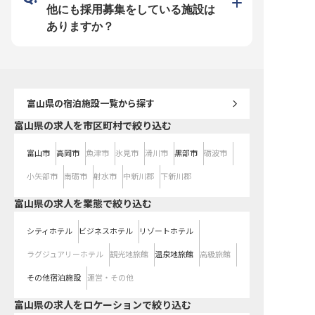
しながら、ホテル運営のプロフェッ
他にも採用募集をしている施設は
ショナルとして、あなたのキャリア
を築いていくことができます。
ありますか？
※2026年04月10日時点の情報です
富山県
の宿泊施設一覧から探す
富山県の求人を市区町村で絞り込む
富山市
高岡市
魚津市
氷見市
滑川市
黒部市
砺波市
小矢部市
南砺市
射水市
中新川郡
下新川郡
富山県の求人を業態で絞り込む
シティホテル
ビジネスホテル
リゾートホテル
ラグジュアリーホテル
観光地旅館
温泉地旅館
高級旅館
その他宿泊施設
運営・その他
富山県の求人をロケーションで絞り込む