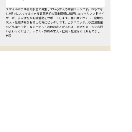
スマイルホテル高岡駅前で募集している求人の詳細ページです。おもてな
しHRではスマイルホテル高岡駅前の募集情報に精通したキャリアアドバイ
ザーが、求人情報や転職活動をサポートします。富山県でホテル・旅館の
求人・転職情報をお探しの方にピッタリです。ビジネスホテルや温泉旅館
など
高岡市
で気になるホテル・旅館の求人があれば、電話やメールでお問
い合わせください。ホテル・旅館の求人・就職・転職なら【おもてなし
HR】
おもてなしHR
が
あなたのお仕事探しを
お手伝いします！
サポート登録後の流れ
サポート

電話で

マッチする

企業と

内定

登録
ヒアリング
求人をご紹介
面接
入社
宿泊業界専任のキャリアアドバイザーがあなたの転