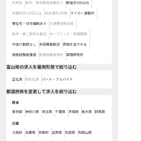
外資系
産休・育休取得実績あり
駅徒歩5分以内
年間休日120日以上
完全週休2日制
マイカー通勤可
寮社宅・住宅補助あり
交通費全額支給
新卒・第二新卒も歓迎
オープニング・新規開業
中抜け勤務なし
未経験者歓迎
資格を活かせる
実務経験者優遇
普通自動車免許
調理師免許
富山県の求人を雇用形態で絞り込む
正社員
契約社員
パート・アルバイト
都道府県を変更して求人を絞り込む
関東
東京都
神奈川県
埼玉県
千葉県
茨城県
栃木県
群馬県
近畿
大阪府
兵庫県
京都府
滋賀県
奈良県
和歌山県