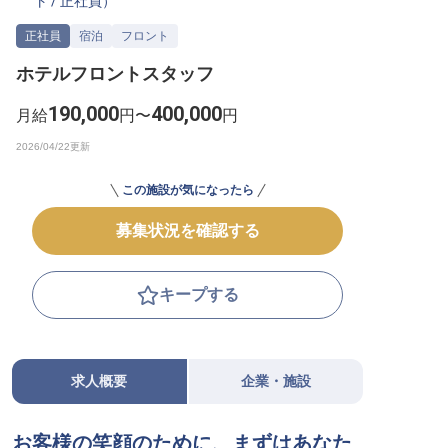
ト
/
正社員
）
転職サポートに申し込む
無料
正社員
宿泊
フロント
ホテルフロントスタッフ
採用をお考えの企業様へ
190,000
400,000
月給
円〜
円
この施設が気になったら
募集状況を確認する
キープする
求人概要
企業・施設
お客様の笑顔のために、まずはあなた