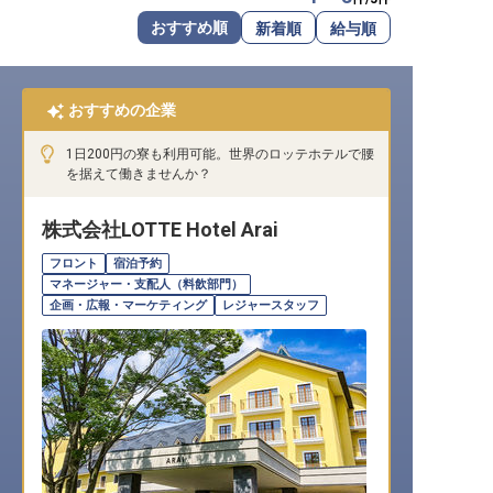
転職サポートに申し込む
おすすめ順
新着順
給与順
無料
採用をお考えの企業様へ
おすすめの企業
1日200円の寮も利用可能。世界のロッテホテルで腰
を据えて働きませんか？
株式会社LOTTE Hotel Arai
フロント
宿泊予約
マネージャー・支配人（料飲部門）
企画・広報・マーケティング
レジャースタッフ