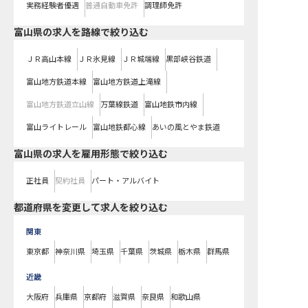
実務経験者優遇
普通自動車免許
調理師免許
富山県
の求人を路線で絞り込む
ＪＲ高山本線
ＪＲ氷見線
ＪＲ城端線
黒部峡谷鉄道
富山地方鉄道本線
富山地方鉄道上滝線
富山地方鉄道立山線
万葉線鉄道
富山地鉄市内線
富山ライトレール
富山地鉄都心線
あいの風とやま鉄道
富山県の求人を雇用形態で絞り込む
正社員
契約社員
パート・アルバイト
都道府県を変更して求人を絞り込む
関東
東京都
神奈川県
埼玉県
千葉県
茨城県
栃木県
群馬県
近畿
大阪府
兵庫県
京都府
滋賀県
奈良県
和歌山県