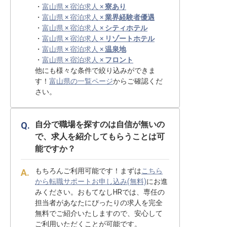
・
富山県 × 宿泊求人 ×
寮あり
・
富山県 × 宿泊求人 ×
業界経験者優遇
・
富山県 × 宿泊求人 ×
シティホテル
・
富山県 × 宿泊求人 ×
リゾートホテル
・
富山県 × 宿泊求人 ×
温泉地
・
富山県 × 宿泊求人 ×
フロント
他にも様々な条件で絞り込みができま
す！
富山県の一覧ページ
からご確認くだ
さい。
自分で職場を探すのは自信が無いの
で、求人を紹介してもらうことは可
能ですか？
もちろんご利用可能です！まずは
こちら
から転職サポートお申し込み(無料)
にお進
みください。おもてなしHRでは、専任の
担当者があなたにぴったりの求人を完全
無料でご紹介いたしますので、安心して
ご利用いただくことが可能です。