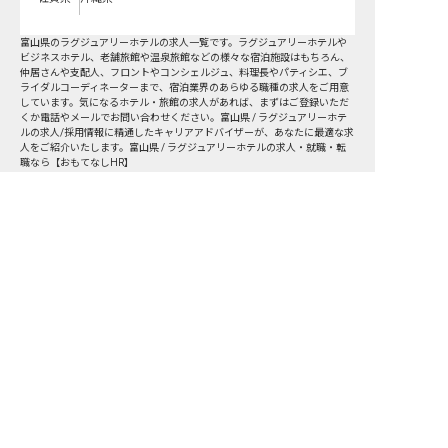
富山県
の
ラグジュアリーホテル
の求人一覧です。ラグジュアリーホテルや
ビジネスホテル、老舗旅館や温泉旅館などの様々な宿泊施設はもちろん、
仲居さんや支配人、フロントやコンシェルジュ、料理長やパティシエ、ブ
ライダルコーディネーターまで、宿泊業界のあらゆる職種の求人をご用意
しています。気になるホテル・旅館の求人があれば、まずはご登録いただ
くか電話やメールでお問い合わせください。富山県 / ラグジュアリーホテ
ルの求人/採用情報に精通したキャリアアドバイザーが、あなたに最適な求
人をご紹介いたします。富山県 / ラグジュアリーホテルの求人・就職・転
職なら【おもてなしHR】
富山県の求人を紹介してもらう
転職サポート申込み
求人検索
ホテル・宿泊業界情報コラム
転職マニュアル
おもてなしHRについて
採用ご担当者様へ