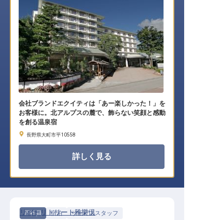
会社ブランドエクイティは「あー楽しかった！」を
お客様に。北アルプスの麓で、飾らない笑顔と感動
を創る温泉宿
長野県大町市平10558
詳しく見る
リバーリトリート雅樂倶
正社員
宿泊
サービススタッフ