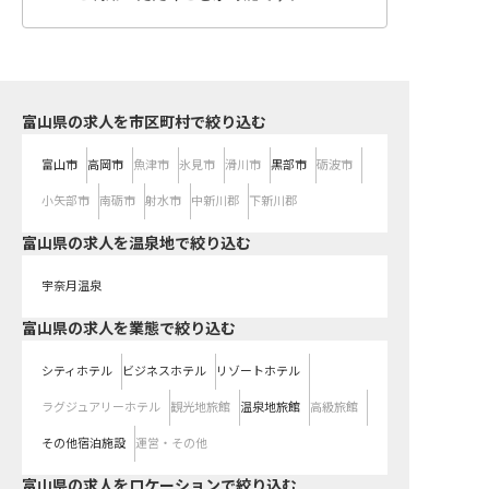
富山県の求人を市区町村で絞り込む
富山市
高岡市
魚津市
氷見市
滑川市
黒部市
砺波市
小矢部市
南砺市
射水市
中新川郡
下新川郡
富山県の求人を温泉地で絞り込む
宇奈月温泉
富山県の求人を業態で絞り込む
シティホテル
ビジネスホテル
リゾートホテル
ラグジュアリーホテル
観光地旅館
温泉地旅館
高級旅館
その他宿泊施設
運営・その他
富山県の求人をロケーションで絞り込む