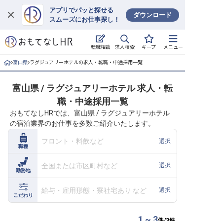
アプリでパッと探せる
ダウンロード
スムーズにお仕事探し！
ログイン
求人検索
転職相談
キープ
メニュー
求人・施設を探す
富山県
ラグジュアリーホテルの求人・転職・中途採用一覧
キープした求人
富山県 / ラグジュアリーホテル 求人・転
職・中途採用一覧
就職・転職 合同説明会
おもてなしHRでは、富山県 / ラグジュアリーホテル
の宿泊業界のお仕事を多数ご紹介いたします。
おもてなしHRについて
フロント・料飲など
選択
職種
ご利用の流れ
全国または市区町村など
選択
勤務地
よくある質問
給与・雇用形態・寮社宅あり など
選択
ホテル・宿泊業界情報コラム
こだわり
1 ~ 3
件/
3
件