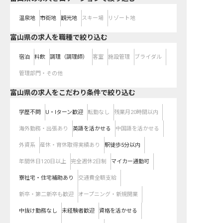
温泉地
市街地
観光地
スキー場
リゾート地
富山県の求人を職種で絞り込む
宿泊
料飲
調理（調理師）
客室
施設管理
ブライダル
管理部門・その他
富山県の求人をこだわり条件で絞り込む
学歴不問
U・Iターン歓迎
転勤なし
残業月20時間以内
海外勤務・出張あり
英語を活かせる
中国語を活かせる
外資系
産休・育休取得実績あり
駅徒歩5分以内
年間休日120日以上
完全週休2日制
マイカー通勤可
寮社宅・住宅補助あり
交通費全額支給
新卒・第二新卒も歓迎
オープニング・新規開業
中抜け勤務なし
未経験者歓迎
資格を活かせる