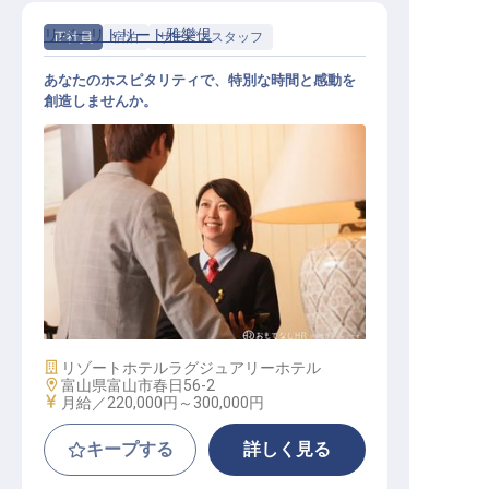
リバーリトリート雅樂倶
正社員
宿泊
サービススタッフ
あなたのホスピタリティで、特別な時間と感動を
創造しませんか。
レストラン・フロントサービス業務
全般
施設業態
リゾートホテル
ラグジュアリーホテル
勤務地
富山県富山市春日56-2
給与
月給／220,000円～
300,000円
キープする
詳しく見る