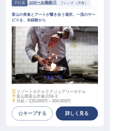
リバーリトリート雅樂倶
正社員
調理（調理師）
フレンチ（洋食）
富山の美食とアートが響き合う場所。一流のサー
ビスを、未経験から
調理スタッフ
施設業態
リゾートホテル
ラグジュアリーホテル
勤務地
富山県富山市春日56-2
給与
月給／220,000円～
300,000円
キープする
詳しく見る