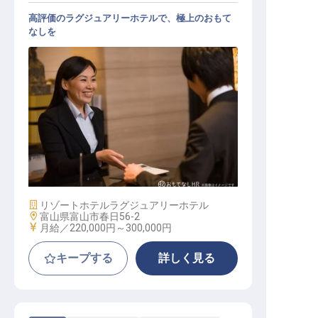
高評価のラグジュアリーホテルで、極上のおもて
なしを
レストラン・フロントサービス業務
全般
施設業態
リゾートホテル
ラグジュアリーホテル
勤務地
富山県富山市春日56-2
給与
月給／220,000円～
300,000円
キープする
詳しく見る