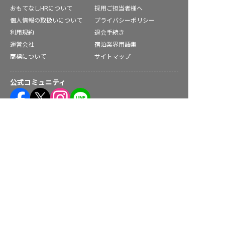
おもてなしHRについて
採用ご担当者様へ
個人情報の取扱いについて
プライバシーポリシー
利用規約
退会手続き
運営会社
宿泊業界用語集
商標について
サイトマップ
公式コミュニティ
富山県の求人を紹介してもらう
株式会社ネクストビート運営サービス
保育業界の求職者様向けサービス
保育士バンク！ - 日本最大級。保育士・幼稚園教諭向け転職支
援サイト
保育士バンク！新卒 - 保育士・幼稚園教諭を目指す「学生向
け」就職活動情報サイト
法人様向けサービス
保育士バンク！コネクト - 保育施設向けの業務支援システム