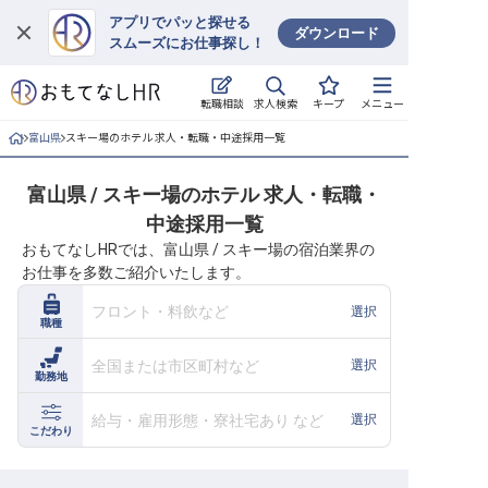
アプリでパッと探せる
ダウンロード
スムーズにお仕事探し！
ログイン
求人検索
転職相談
キープ
メニュー
求人・施設を探す
富山県
スキー場のホテル 求人・転職・中途採用一覧
キープした求人
富山県 / スキー場のホテル 求人・転職・
中途採用一覧
就職・転職 合同説明会
おもてなしHRでは、富山県 / スキー場の宿泊業界の
お仕事を多数ご紹介いたします。
おもてなしHRについて
フロント・料飲など
選択
職種
ご利用の流れ
全国または市区町村など
選択
勤務地
よくある質問
給与・雇用形態・寮社宅あり など
選択
ホテル・宿泊業界情報コラム
こだわり