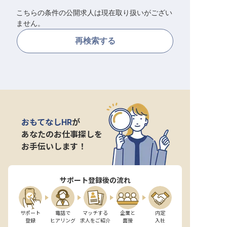
こちらの条件の公開求人は現在取り扱いがござい
転職サポートに申し込む
無料
ません。
再検索する
採用をお考えの企業様へ
おもてなしHR
が
あなたのお仕事探しを
お手伝いします！
サポート登録後の流れ
サポート

電話で

マッチする

企業と

内定

登録
ヒアリング
求人をご紹介
面接
入社