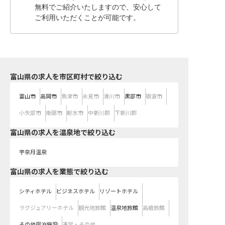
無料でご紹介いたしますので、安心して
ご利用いただくことが可能です。
富山県の求人を市区町村で絞り込む
富山市
高岡市
魚津市
氷見市
滑川市
黒部市
砺波市
小矢部市
南砺市
射水市
中新川郡
下新川郡
富山県の求人を温泉地で絞り込む
宇奈月温泉
富山県の求人を業態で絞り込む
シティホテル
ビジネスホテル
リゾートホテル
ラグジュアリーホテル
観光地旅館
温泉地旅館
高級旅館
その他宿泊施設
運営・その他