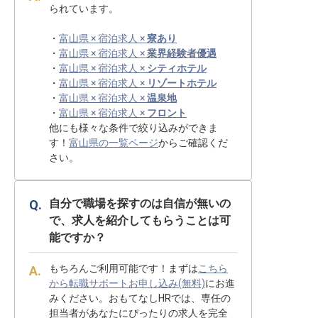
られています。
・
富山県 × 宿泊求人 ×
寮あり
・
富山県 × 宿泊求人 ×
業界経験者優遇
・
富山県 × 宿泊求人 ×
シティホテル
・
富山県 × 宿泊求人 ×
リゾートホテル
・
富山県 × 宿泊求人 ×
温泉地
・
富山県 × 宿泊求人 ×
フロント
他にも様々な条件で絞り込みができま
す！
富山県の一覧ページ
からご確認くだ
さい。
自分で職場を探すのは自信が無いの
で、求人を紹介してもらうことは可
能ですか？
もちろんご利用可能です！まずは
こちら
から転職サポートお申し込み(無料)
にお進
みください。おもてなしHRでは、専任の
担当者があなたにぴったりの求人を完全