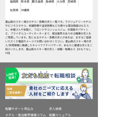
福岡県
熊本県
鹿児島県
長崎県
大分県
宮崎県
佐賀県
沖縄県
富山県
の
スキー場
のホテル・旅館の求人一覧です。ラグジュアリーホテル
やビジネスホテル、老舗旅館や温泉旅館などの様々な宿泊施設はもちろ
ん、仲居さんや支配人、フロントやコンシェルジュ、料理長やパティシ
エ、ブライダルコーディネーターまで、宿泊業界のあらゆる職種の求人を
ご用意しています。気になるホテル・旅館の求人があれば、まずはご登録
いただくか電話やメールでお問い合わせください。富山県のスキー場の求
人/採用情報に精通したキャリアアドバイザーが、あなたに最適な求人をご
紹介いたします。富山県のスキー場の求人・就職・転職なら【おもてなし
HR】
転職サポート申込み
求人検索
ホテル・宿泊業界情報コラム
転職マニュアル