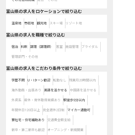
富山県の求人をロケーションで絞り込む
温泉地
市街地
観光地
スキー場
リゾート地
富山県の求人を職種で絞り込む
宿泊
料飲
調理（調理師）
客室
施設管理
ブライダル
管理部門・その他
富山県の求人をこだわり条件で絞り込む
学歴不問
U・Iターン歓迎
転勤なし
残業月20時間以内
海外勤務・出張あり
英語を活かせる
中国語を活かせる
外資系
産休・育休取得実績あり
駅徒歩5分以内
年間休日120日以上
完全週休2日制
マイカー通勤可
寮社宅・住宅補助あり
交通費全額支給
新卒・第二新卒も歓迎
オープニング・新規開業