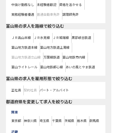
中抜け勤務なし
未経験者歓迎
資格を活かせる
実務経験者優遇
普通自動車免許
調理師免許
富山県
の求人を路線で絞り込む
ＪＲ高山本線
ＪＲ氷見線
ＪＲ城端線
黒部峡谷鉄道
富山地方鉄道本線
富山地方鉄道上滝線
富山地方鉄道立山線
万葉線鉄道
富山地鉄市内線
富山ライトレール
富山地鉄都心線
あいの風とやま鉄道
富山県の求人を雇用形態で絞り込む
正社員
契約社員
パート・アルバイト
都道府県を変更して求人を絞り込む
関東
東京都
神奈川県
埼玉県
千葉県
茨城県
栃木県
群馬県
近畿