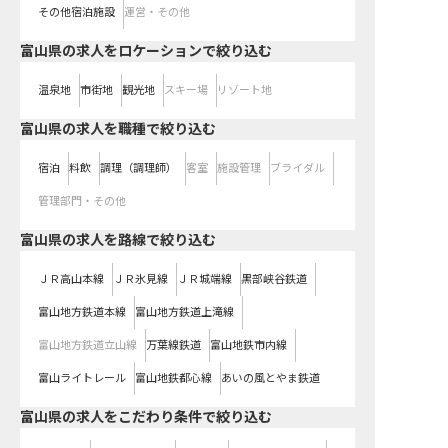
その他宿泊施設
運営・その他
富山県の求人をロケーションで絞り込む
温泉地
市街地
観光地
スキー場
リゾート地
富山県の求人を職種で絞り込む
宿泊
料飲
調理（調理師）
客室
施設管理
ブライダル
管理部門・その他
富山県
の求人を路線で絞り込む
ＪＲ高山本線
ＪＲ氷見線
ＪＲ城端線
黒部峡谷鉄道
富山地方鉄道本線
富山地方鉄道上滝線
富山地方鉄道立山線
万葉線鉄道
富山地鉄市内線
富山ライトレール
富山地鉄都心線
あいの風とやま鉄道
富山県の求人をこだわり条件で絞り込む