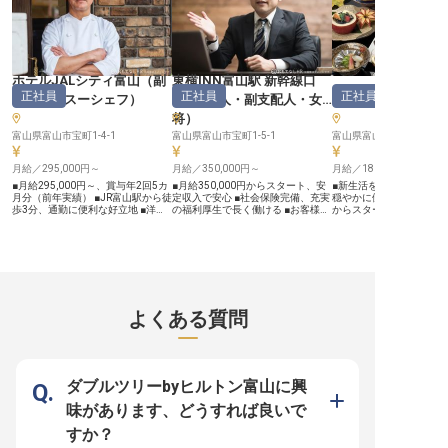
泉情緒あふれる空間で、あなたの料
理センスが輝く場所がここにありま
す。 ーー【チームワークを大切
に、あなたの成長をサポート】 オ
リックスグループの一員として、安
定した環境で調理の腕を磨けます。
経験者優遇！宿泊業界や飲食業界で
ホテルJALシティ富山
（
副
東横INN富山駅 新幹線口
のご経験を活かせるポジションで
ホテル森の風立山
正社員
正社員
正社員
料理長・スーシェフ
）
1
（
支配人・副支配人・女
す。社会保険完備、退職金制度あり
など福利厚生も充実！さらに、軽井
将
）
沢や京都嵐山、伊勢志摩など全国の
直営・契約保養所を利用できる特典
富山県富山市宝町1-4-1
富山県富山市宝町1-5-1
富山県富山市原3-6
も！温かな人間関係の中で、プロの
技を磨きながら成長できる環境で
月給／295,000円～
月給／350,000円～
月給／180,000円～
す。シフト制で働きやすく、プライ
ベートとの両立も可能！ あなたの
■月給295,000円～、賞与年2回5カ
■月給350,000円からスタート、安
■新生活を応援！安心の
「おもてなしの心」を大切にする仲
月分（前年実績） ■JR富山駅から徒
定収入で安心 ■社会保険完備、充実
穏やかに働けます ■月給18
間が待っています！ ※2026年2月17
歩3分、通勤に便利な好立地 ■洋食
の福利厚生で長く働ける ■お客様の
からスタート、昇給で頑
日時点の情報です
メインで多様な料理に挑戦できる副
笑顔を創る、やりがいある支配人業
■調理師免許を活かし、
料理長 ■転居費用支給など、新しい
務 ■週休2日制でプライベートも大
顔を創るお仕事 ■豊かな
生活をサポート ーー【お客様の心
切にできる環境 ーー【お客様を笑
で、お客様に寄り添うお
に残るおもてなしを料理で】 オー
顔にする、おもてなしの舞台】 支
ーー【立山の自然に抱か
ルデイダイニング「CafeContrail」
配人として、お客様に心温まる滞在
るおもてなしを】 立山の
にて、副料理長としてキッチン業務
を提供することが私たちの使命で
然に囲まれた当ホテルで
全般をお任せします。 洋食をメイ
す。日々の業務では、スタッフと協
忘れられないひとときを
ンとしながらも、イベント時には
力し、清潔で快適な空間を維持する
んか。 私たちは、訪れる
よくある質問
様々なジャンルの料理に挑戦できる
ことはもちろん、お客様一人ひとり
お客様に心から安らぎを
ため、あなたの料理人としての幅を
の声に耳を傾け、きめ細やかなサー
だけるよう、温かいおも
広げる絶好の機会です。お客様の
ビスを追求します。地域に根差した
切にしています。特に、
「美味しい」という笑顔のために、
PR活動を通じて、より多くの方々
の準備と提供は、お客様
一皿一皿に心を込めたおもてなしを
に施設の魅力を伝え、忘れられない
出を彩る大切な役割。旬
届けませんか。 あなたの創造性と
思い出を創り出す喜びを分かち合い
かしたお料理で、お客様
ダブルツリーbyヒルトン富山に興
技術で、お客様の記憶に残る食体験
ましょう。お客様の「ありがとう」
造する喜びを感じていた
を創造してください。 ーー【キャ
が、何よりのやりがいとなるお仕事
一つ一つの料理に心を込
味があります、どうすれば良いで
リアアップを応援する充実の環境】
です。 ーー【成長を支える環境
様の心に残る感動を届け
月給295,000円～320,000円に加
と、未来へ繋がるキャリア】 当施
ーー【安心の環境で成長
すか？
え、5.0カ月分の賞与を年2回支給
設では、あなたのキャリアをしっか
なしのプロへ】 当ホテル