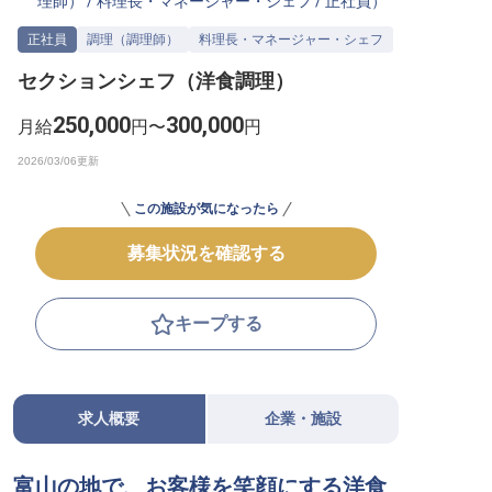
理師）
/
料理長・マネージャー・シェフ
/
正社員
）
転職サポートに申し込む
無料
正社員
調理（調理師）
料理長・マネージャー・シェフ
セクションシェフ（洋食調理）
採用をお考えの企業様へ
250,000
300,000
月給
円〜
円
この施設が気になったら
募集状況を確認する
キープする
求人概要
企業・施設
富山の地で、お客様を笑顔にする洋食