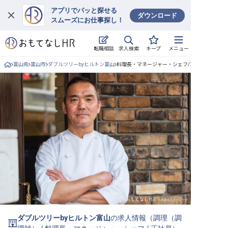
アプリでパッと探せる
ダウンロード
スムーズにお仕事探し！
ログイン
求人検索
転職相談
キープ
メニュー
求人・施設を探す
富山県
富山市
ダブルツリーbyヒルトン富山
料理長・マネージャー・シェフ/正社員の求人詳
キープした求人
就職・転職 合同説明会
おもてなしHRについて
ご利用の流れ
よくある質問
ホテル・宿泊業界情報コラム
ダブルツリーbyヒルトン富山
の求人情報（
調理（調