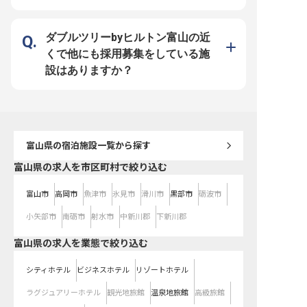
（前年実績）。 あなたの頑張りを
りとサポートする環境が整っていま
員一人ひとりが安心して
正当に評価し、安定した生活をサポ
す。支配人として、スタッフの育成
環境を整えています。 社
ートします。また、社会保険完備や
やマネジメントを通じて、リーダー
備はもちろん、社員寮も
退職金制度、社内割引など福利厚生
シップを発揮する機会が豊富にあり
り、遠方からのご応募も
も充実。特に、県外からの転居が必
ます。各種資格手当や社員割引制度
ます。未経験の方でも、
ダブルツリーbyヒルトン富山の近
要な方には、交通費や引越費用、宿
など、充実した福利厚生も魅力の一
修制度で一から丁寧にサ
泊費の支給（規定有）があり、新し
つです。定年後の再雇用制度もあ
験者の方は、これまでの
くで他にも採用募集をしている施
い環境でのスタートを力強く後押し
り、長期的な視点で安心してキャリ
分に発揮し、さらにキャ
します。 副料理長として、チーム
アを築けるでしょう。チーム一丸と
を目指せる環境です。昇
設はありますか？
を牽引し、共に成長できる環境で
なってお客様をお迎えし、共に成長
り、あなたの頑張りはし
す。 ※2026年04月22日時点の情報
できる働きがいのある職場です。
価されます。 お客様の笑
です
※2025年10月02日時点の情報です
に、私たちと一緒に成長
せんか。 ※2025年12月
情報です
富山県
の宿泊施設一覧から探す
富山県の求人を市区町村で絞り込む
富山市
高岡市
魚津市
氷見市
滑川市
黒部市
砺波市
小矢部市
南砺市
射水市
中新川郡
下新川郡
富山県の求人を業態で絞り込む
シティホテル
ビジネスホテル
リゾートホテル
ラグジュアリーホテル
観光地旅館
温泉地旅館
高級旅館