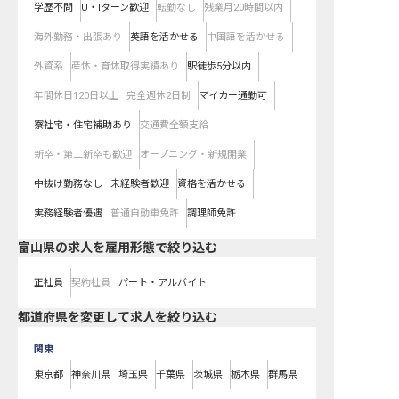
学歴不問
U・Iターン歓迎
転勤なし
残業月20時間以内
海外勤務・出張あり
英語を活かせる
中国語を活かせる
外資系
産休・育休取得実績あり
駅徒歩5分以内
年間休日120日以上
完全週休2日制
マイカー通勤可
寮社宅・住宅補助あり
交通費全額支給
新卒・第二新卒も歓迎
オープニング・新規開業
中抜け勤務なし
未経験者歓迎
資格を活かせる
実務経験者優遇
普通自動車免許
調理師免許
富山県の求人を雇用形態で絞り込む
正社員
契約社員
パート・アルバイト
都道府県を変更して求人を絞り込む
関東
東京都
神奈川県
埼玉県
千葉県
茨城県
栃木県
群馬県