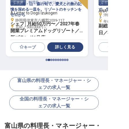
正社員
料理長・マネージャー・シェフ
正社員
伊豆の海・山・森の旬で、愛犬との旅の記
石垣島に佇むIH
憶を深める一皿を。リゾートのキッチンを
で、世界を魅了す
ANAインター
A Letter to Dogs Izukogen
ゼロから
沖縄県石垣市真栄
ト
静岡県伊東市八幡野1039-117
年俸／5,000,0
シェフ│月給50万円〜／2027年春
副総料理長│寮
月給／500,000円～
開業プレミアムドッグリゾート／
日／福利厚生充
新ブランド1号店
詳しく見る
キープ
富山県の料理長・マネージャー・シ
ェフの求人一覧
全国の料理長・マネージャー・シ
ェフの求人一覧
富山県の料理長・マネージャー・