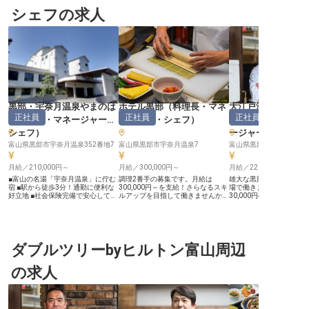
シェフの求人
黒部・宇奈月温泉やまのは
ホテル黒部
（
料理長・マネ
大江戸温泉物語 宇
正社員
正社員
正社員
（
料理長・マネージャー・
ージャー・シェフ
）
ンドホテル
シェフ
）
ージャー・シェフ
富山県黒部市宇奈月温泉352番地7
富山県黒部市宇奈月温泉7
富山県黒部市宇奈月温泉2
月給／210,000円～
月給／300,000円～
月給／220,000円～
■富山の名湯「宇奈月温泉」に佇む
調理2番手の募集です。月給は
雄大な黒部峡谷の自然に
宿 ■駅から徒歩3分！通勤に便利な
300,000円～を支給！さらなるスキ
場で働きませんか？月額5,
好立地 ■社会保険完備で安心して働
ルアップを目指して働きませんか？
30,000円の寮、社宅に
ける環境 ■全国の保養所利用可能な
ホテル黒部で提供しているお料理
助あり！新生活の引っ越
福利厚生充実！ ーー【黒部の自然
は、富山湾で穫れた新鮮な海の幸
費用の負担を減らし、お
と食の魅力を伝える料理人に】 宇
と、湧水で培った山の幸が揃うメニ
できるよう福利厚生に力
奈月温泉の名宿「やまのは」で、あ
ュー。職人が魂を込めて一品一品丁
ます。疲れた体をしっか
なたの調理スキルを活かしません
寧に仕込んでいます。これまで培っ
る年間休日は多めの107
か？ 北アルプスの麓、黒部峡谷の
ダブルツリーbyヒルトン富山周辺
た経験や技術を是非ここで活かして
ベートを大切にしながら
大自然に囲まれた当館では、地元の
ください。四季折々、富山ならでは
ップを目指すあなたをサ
新鮮な食材を活かした料理でお客様
の名物食材が揃っています。自然の
る、資格取得助成制度も
の求人
をおもてなし。和食・洋食・中華と
中に佇む宿で、あなたのご応募お待
と年2回の賞与も魅力です
幅広いジャンルの調理経験を活かせ
ちしております。※この求人は2022
求人は2022年1月27日
る環境です。お客様の「美味し
年2月3日時点の情報です
です
い！」という笑顔のために、私たち
と一緒に腕を振るいませんか？ 温