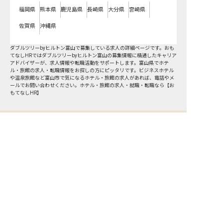
福岡県
熊本県
鹿児島県
長崎県
大分県
宮崎県
佐賀県
沖縄県
ダブルツリーbyヒルトン富山で募集している求人の詳細ページです。おも
てなしHRではダブルツリーbyヒルトン富山の募集情報に精通したキャリア
アドバイザーが、求人情報や転職活動をサポートします。富山県でホテ
ル・旅館の求人・転職情報をお探しの方にピッタリです。ビジネスホテル
や温泉旅館など
富山市
で気になるホテル・旅館の求人があれば、電話やメ
ールでお問い合わせください。ホテル・旅館の求人・就職・転職なら【お
もてなしHR】
おもてなしHR
が
あなたのお仕事探しを
お手伝いします！
サポート登録後の流れ