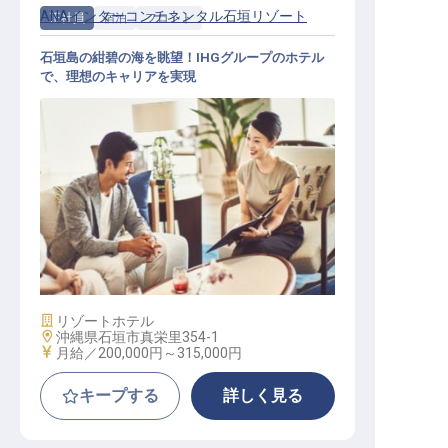
ANAインターコンチネンタル石垣リゾート
正社員
宿泊
フロント
石垣島の紺碧の海を眺望！IHGグループのホテル
で、理想のキャリアを実現
フロントオフィス│年間休日120日／
福利厚生充実／内定までWEB完結可
施設業態
リゾートホテル
勤務地
沖縄県石垣市真栄里354-1
給与
月給／200,000円～
315,000円
キープする
詳しく見る