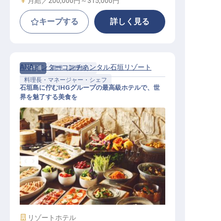
月給／200,000円～
315,000円
キープする
詳しく見る
ANAインターコンチネンタル石垣リゾート
正社員
調理（調理師）
料理長・マネージャー・シェフ
石垣島に佇むIHGグループの最高級ホテルで、世
界を魅了する美食を
副総料理長│寮あり／年間休日120日
／福利厚生充実／年俸500万円～
施設業態
リゾートホテル