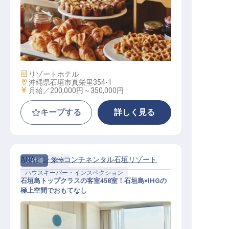
ベーカリー＆ペストリー│年休120日
／福利厚生充実／内定までWEB可
施設業態
リゾートホテル
勤務地
沖縄県石垣市真栄里354-1
給与
月給／200,000円～
350,000円
キープする
詳しく見る
ANAインターコンチネンタル石垣リゾート
正社員
客室
ハウスキーパー・インスペクション
石垣島トップクラスの客室458室！石垣島×IHGの
極上空間でおもてなし