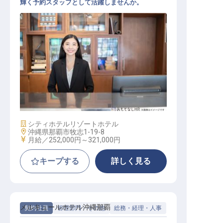
輝く予約スタッフとして活躍しませんか。
宿泊予約スタッフ
施設業態
シティホテル
リゾートホテル
勤務地
沖縄県那覇市牧志1-19-8
給与
月給／252,000円～
321,000円
キープする
詳しく見る
メルキュールホテル沖縄那覇
契約社員
管理部門・その他
総務・経理・人事