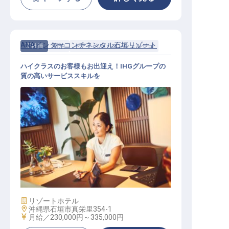
ANAインターコンチネンタル石垣リゾート
正社員
宿泊
ドア・ベル・コンシェルジュ
ハイクラスのお客様もお出迎え！IHGグループの
質の高いサービススキルを
ゲストサービス│年間休日120日／福
利厚生充実／内定までWEB完結可
施設業態
リゾートホテル
勤務地
沖縄県石垣市真栄里354-1
給与
月給／230,000円～
335,000円