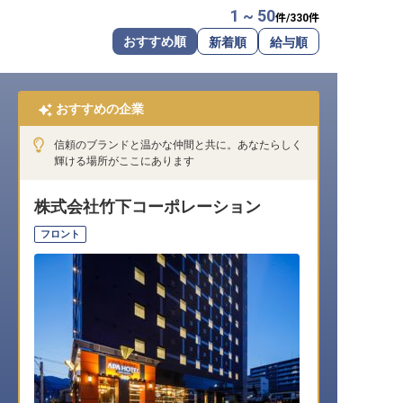
1 ~ 50
件/
330
件
転職サポートに申し込む
無料
おすすめ順
新着順
給与順
採用をお考えの企業様へ
おすすめの企業
信頼のブランドと温かな仲間と共に。あなたらしく
輝ける場所がここにあります
株式会社竹下コーポレーション
フロント