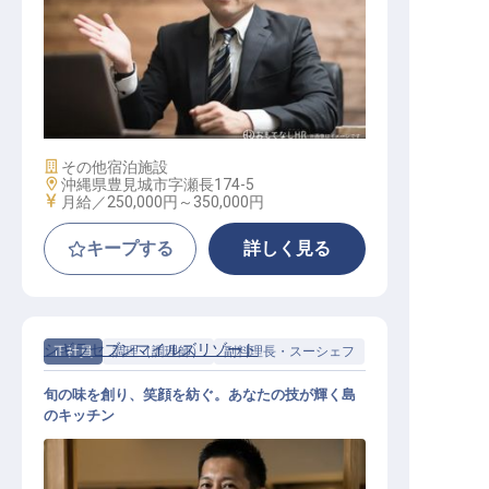
宿泊マネージャー
施設業態
その他宿泊施設
勤務地
沖縄県豊見城市字瀬長174-5
給与
月給／250,000円～
350,000円
キープする
詳しく見る
シギラセブンマイルズリゾート
正社員
調理（調理師）
副料理長・スーシェフ
旬の味を創り、笑顔を紡ぐ。あなたの技が輝く島
のキッチン