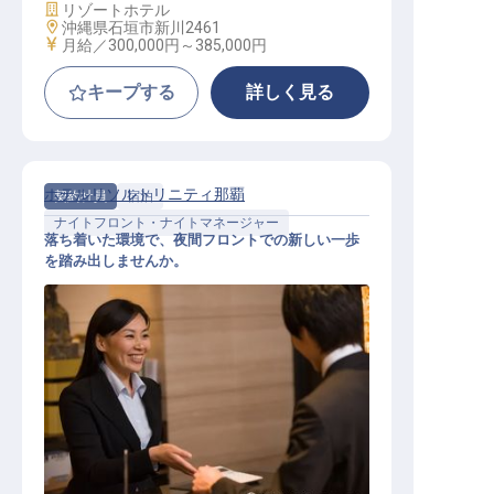
施設業態
リゾートホテル
勤務地
沖縄県石垣市新川2461
給与
月給／300,000円～
385,000円
キープする
詳しく見る
ホテルリソルトリニティ那覇
契約社員
宿泊
ナイトフロント・ナイトマネージャー
落ち着いた環境で、夜間フロントでの新しい一歩
を踏み出しませんか。
ナイトフロント