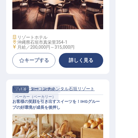
レストランサービス│年休120日／福
利厚生充実／内定までWEB完結可
施設業態
リゾートホテル
勤務地
沖縄県石垣市真栄里354-1
給与
月給／200,000円～
315,000円
キープする
詳しく見る
ANAインターコンチネンタル石垣リゾート
正社員
調理（調理師）
ベーカー（ベーカリー）
お客様の笑顔を引き出すスイーツを！IHGグルー
プの好環境が成長を後押し