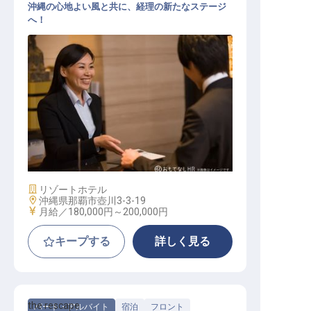
沖縄の心地よい風と共に、経理の新たなステージ
へ！
ホテル経理スタッフ
施設業態
リゾートホテル
勤務地
沖縄県那覇市壺川3-3-19
給与
月給／180,000円～
200,000円
キープする
詳しく見る
the rescape
パート・アルバイト
宿泊
フロント