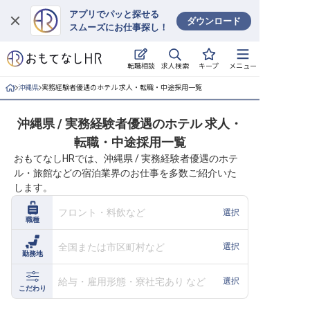
アプリでパッと探せる
ダウンロード
スムーズにお仕事探し！
ログイン
求人検索
転職相談
キープ
メニュー
求人・施設を探す
沖縄県
実務経験者優遇のホテル 求人・転職・中途採用一覧
キープした求人
沖縄県 / 実務経験者優遇のホテル 求人・
転職・中途採用一覧
就職・転職 合同説明会
おもてなしHRでは、沖縄県 / 実務経験者優遇のホテ
ル・旅館などの宿泊業界のお仕事を多数ご紹介いた
おもてなしHRについて
します。
ご利用の流れ
フロント・料飲など
選択
職種
よくある質問
全国または市区町村など
選択
勤務地
ホテル・宿泊業界情報コラム
給与・雇用形態・寮社宅あり など
選択
こだわり