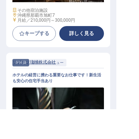
施設業態
その他宿泊施設
勤務地
沖縄県那覇市旭町7
給与
月給／210,000円～
300,000円
キープする
詳しく見る
リゾーツ琉球株式会社
正社員
宿泊
レベニュー
ホテルの経営に携わる重要なお仕事です！新生活
も安心の住宅手当あり
求人を紹介してもらう
レベニューマネジメント／WEBマー
ケティングスタッフ