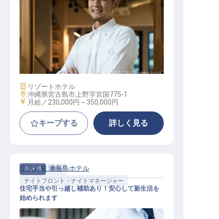
調理（調理主任～副料理長）
施設業態
リゾートホテル
勤務地
沖縄県宮古島市上野字宮国775-1
給与
月給／230,000円～
350,000円
キープする
詳しく見る
琉球温泉 瀬長島ホテル
正社員
宿泊
ナイトフロント・ナイトマネージャー
住宅手当や引っ越し補助あり！安心して新生活を
始められます