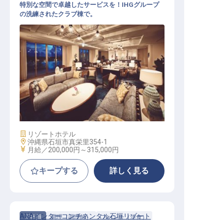
特別な空間で卓越したサービスを！IHGグループ
の洗練されたクラブ棟で。
クラブラウンジ│年間休日120日／福
利厚生充実／内定までWEB完結可
施設業態
リゾートホテル
勤務地
沖縄県石垣市真栄里354-1
給与
月給／200,000円～
315,000円
キープする
詳しく見る
ANAインターコンチネンタル石垣リゾート
正社員
調理（調理師）
フレンチ（洋食）