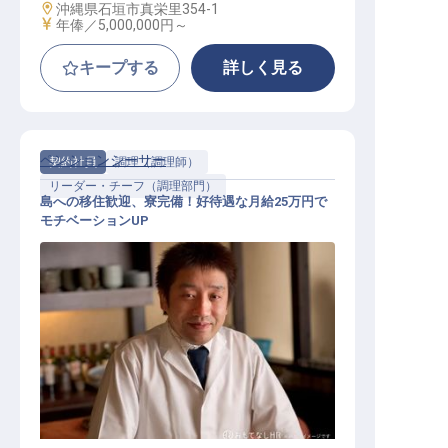
勤務地
沖縄県石垣市真栄里354-1
給与
年俸／5,000,000円～
キープする
詳しく見る
ペンションシーサー
契約社員
調理（調理師）
リーダー・チーフ（調理部門）
島への移住歓迎、寮完備！好待遇な月給25万円で
モチベーションUP
調理師