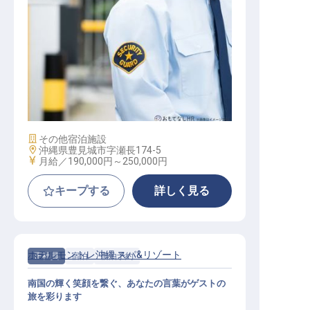
夜勤専属フロントスタッフ
施設業態
その他宿泊施設
勤務地
沖縄県豊見城市字瀬長174-5
給与
月給／190,000円～
250,000円
キープする
詳しく見る
ホテルモントレ沖縄 スパ&リゾート
正社員
宿泊
宿泊予約
南国の輝く笑顔を繋ぐ、あなたの言葉がゲストの
旅を彩ります