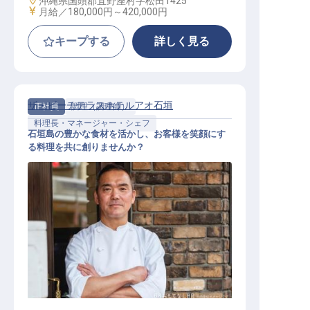
沖縄県国頭郡宜野座村字松田1425
給与
月給／180,000円～
420,000円
キープする
詳しく見る
ザ・ビーチテラスホテルアオ石垣
正社員
調理（調理師）
料理長・マネージャー・シェフ
石垣島の豊かな食材を活かし、お客様を笑顔にす
る料理を共に創りませんか？
【キッチン】料理長候補