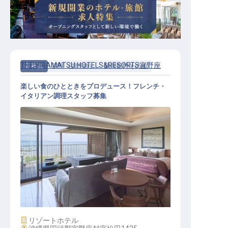
THE HIRAMATSU HOTELS&RESORTS宜野座
正社員
調理（調理師）
調理部門その他
楽しい食のひとときをプロデュース！フレンチ・
イタリアン調理スタッフ募集
調理部門その他 / 正社員
施設業態
リゾートホテル
勤務地