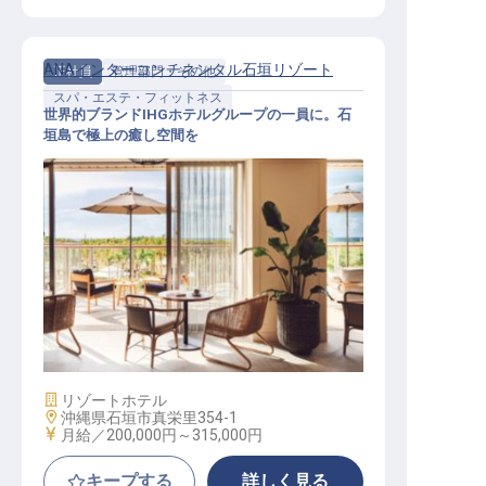
ANAインターコンチネンタル石垣リゾート
正社員
管理部門・その他
スパ・エステ・フィットネス
世界的ブランドIHGホテルグループの一員に。石
垣島で極上の癒し空間を
セラピスト│年間休日120日／福利厚
生充実／大手外資
施設業態
リゾートホテル
勤務地
沖縄県石垣市真栄里354-1
給与
月給／200,000円～
315,000円
キープする
詳しく見る