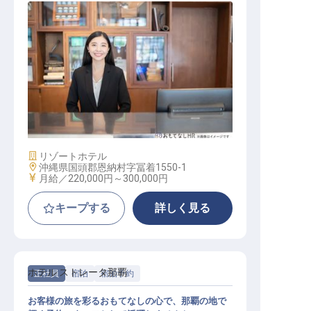
宿泊予約事務
施設業態
リゾートホテル
勤務地
沖縄県国頭郡恩納村字冨着1550-1
給与
月給／220,000円～
300,000円
キープする
詳しく見る
ホテル ストレータ那覇
正社員
宿泊
宿泊予約
お客様の旅を彩るおもてなしの心で、那覇の地で