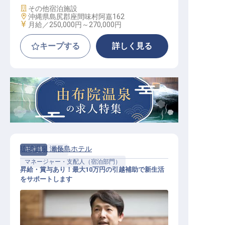
施設業態
その他宿泊施設
勤務地
沖縄県島尻郡座間味村阿嘉162
給与
月給／250,000円～
270,000円
キープする
詳しく見る
琉球温泉 瀬長島ホテル
正社員
宿泊
マネージャー・支配人（宿泊部門）
昇給・賞与あり！最大10万円の引越補助で新生活
をサポートします