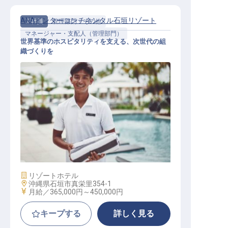
ANAインターコンチネンタル石垣リゾート
正社員
管理部門・その他
マネージャー・支配人（管理部門）
世界基準のホスピタリティを支える、次世代の組
織づくりを
人材開発マネージャー／月給36.5万
円～／年休120日／経験者優遇
施設業態
リゾートホテル
勤務地
沖縄県石垣市真栄里354-1
給与
月給／365,000円～
450,000円
キープする
詳しく見る