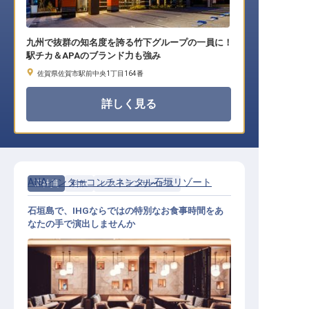
九州で抜群の知名度を誇る竹下グループの一員に！
駅チカ＆APAのブランド力も強み
佐賀県佐賀市駅前中央1丁目164番
詳しく見る
ANAインターコンチネンタル石垣リゾート
正社員
料飲
レストランサービス
石垣島で、IHGならではの特別なお食事時間をあ
なたの手で演出しませんか