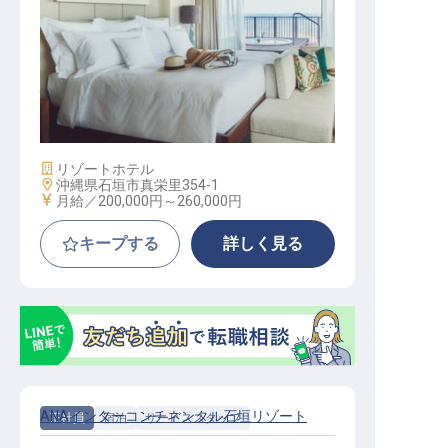
ハウスキーピング│年間休日120日／
福利厚生充実／内定までWEB完結可
施設業態
リゾートホテル
勤務地
沖縄県石垣市真栄里354-1
給与
月給／200,000円～
260,000円
キープする
詳しく見る
ANAインターコンチネンタル石垣リゾート
正社員
宿泊
サービススタッフ