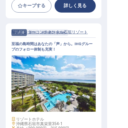
キープする
詳しく見る
ANAインターコンチネンタル石垣リゾート
正社員
宿泊
宿泊部門その他
至福の島時間はあなたの「声」から。IHGグルー
プのフォロー体制も充実！
インスタントサービス（電話オペレ
ーター）│年休120日／福利厚生充実
施設業態
リゾートホテル
勤務地
沖縄県石垣市真栄里354-1
給与