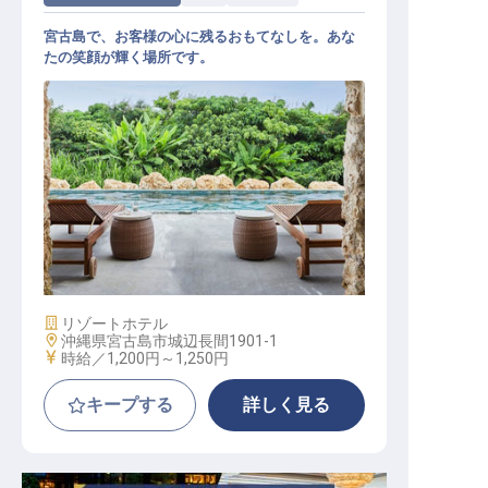
宮古島で、お客様の心に残るおもてなしを。あな
たの笑顔が輝く場所です。
【the rescape（ザ・リスケープ）】
ホテルスタッフ
施設業態
リゾートホテル
勤務地
沖縄県宮古島市城辺長間1901-1
給与
時給／1,200円～
1,250円
キープする
詳しく見る