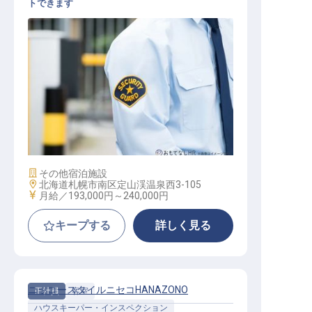
トできます
ナイトフロント
施設業態
その他宿泊施設
勤務地
北海道札幌市南区定山渓温泉西3-105
給与
月給／193,000円～
240,000円
キープする
詳しく見る
ニッコースタイルニセコHANAZONO
正社員
客室
ハウスキーパー・インスペクション