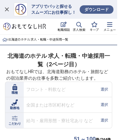
アプリでパッと探せる
ダウンロード
スムーズにお仕事探し！
ログイン
求人検索
転職相談
キープ
メニュー
求人・施設を探す
北海道のホテル 求人・転職・中途採用一覧
キープした求人
北海道のホテル 求人・転職・中途採用一
覧（2ページ目）
就職・転職 合同説明会
おもてなしHRでは、北海道勤務のホテル・旅館など
の宿泊業界のお仕事を多数ご紹介いたします。
おもてなしHRについて
フロント・料飲など
選択
職種
ご利用の流れ
全国または市区町村など
選択
勤務地
よくある質問
給与・雇用形態・寮社宅あり など
選択
ホテル・宿泊業界情報コラム
こだわり
51 ~ 100
件/
744
件