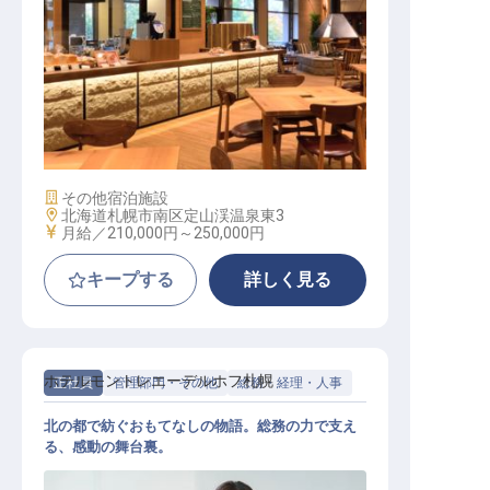
パン製造スタッフ
施設業態
その他宿泊施設
勤務地
北海道札幌市南区定山渓温泉東3
給与
月給／210,000円～
250,000円
キープする
詳しく見る
ホテルモントレエーデルホフ札幌
正社員
管理部門・その他
総務・経理・人事
北の都で紡ぐおもてなしの物語。総務の力で支え
る、感動の舞台裏。