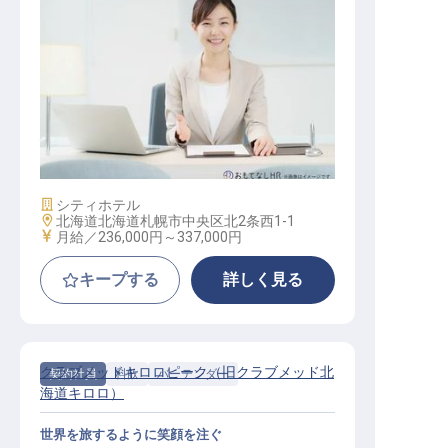
総務スタッフ
施設業態
シティホテル
勤務地
北海道北海道札幌市中央区北2条西1-1
給与
月給／236,000円～
337,000円
キープする
詳しく見る
クラブメッドキロロピーク（旧クラブメッド北
契約社員
料飲
バーテンダー
海道キロロ）
世界を旅するように笑顔を注ぐ