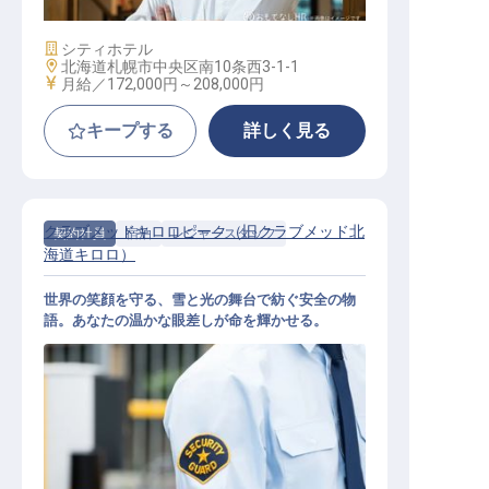
施設業態
シティホテル
勤務地
北海道札幌市中央区南10条西3-1-1
給与
月給／172,000円～
208,000円
キープする
詳しく見る
クラブメッドキロロピーク（旧クラブメッド北
契約社員
宿泊
レジャースタッフ
海道キロロ）
世界の笑顔を守る、雪と光の舞台で紡ぐ安全の物
語。あなたの温かな眼差しが命を輝かせる。