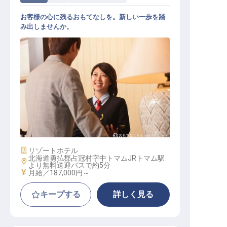
お客様の心に残るおもてなしを。新しい一歩を踏
み出しませんか。
ホテル・旅館・リゾート運営スタッ
フ
施設業態
リゾートホテル
北海道勇払郡占冠村字中トマムJRトマム駅
勤務地
より無料送迎バスで約5分
給与
月給／187,000円～
キープする
詳しく見る