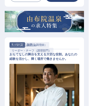
札幌パークホテル
契約社員
調理（調理師）
リーダー・チーフ（調理部門）
おもてなしの舞台を支える大切な役割。あなたの
経験を活かし、輝く場所で働きませんか。
ホテルの食器洗浄・管理などの責任
者