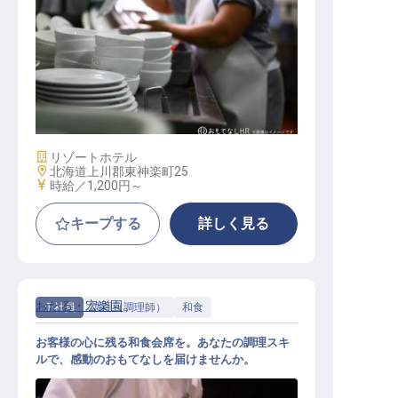
調理 アルバイト 日中
施設業態
リゾートホテル
勤務地
北海道上川郡東神楽町25
給与
時給／1,200円～
キープする
詳しく見る
おたる・宏楽園
正社員
調理（調理師）
和食
お客様の心に残る和食会席を。あなたの調理スキ
ルで、感動のおもてなしを届けませんか。