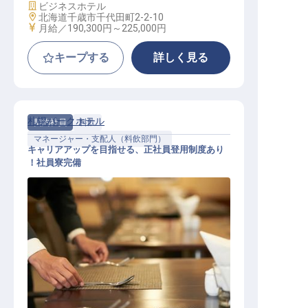
施設業態
ビジネスホテル
勤務地
北海道千歳市千代田町2-2-10
給与
月給／190,300円～
225,000円
キープする
詳しく見る
札幌パークホテル
契約社員
料飲
マネージャー・支配人（料飲部門）
キャリアアップを目指せる、正社員登用制度あり
！社員寮完備
料飲店舗マネージャー