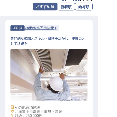
転職サポートに申し込む
おすすめ順
新着順
給与順
無料
採用をお考えの企業様へ
旭岳温泉ホテルベアモンテ
正社員
施設管理
施設管理
専門的な知識とスキル・資格を活かし、即戦力と
して活躍を
施設・設備管理
施設業態
その他宿泊施設
勤務地
北海道上川郡東川町旭岳温泉
給与
月給／250,000円～