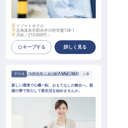
ライフガード
施設業態
リゾートホテル
勤務地
北海道余市郡赤井川村常盤128-1
給与
月給／210,000円～
キープする
詳しく見る
ニッコースタイルニセコHANAZONO
正社員
管理部門・その他
総務・経理・人事
新しい環境で心機一転、おもてなしの舞台へ。新
築の寮で安心して新生活を始めませんか。