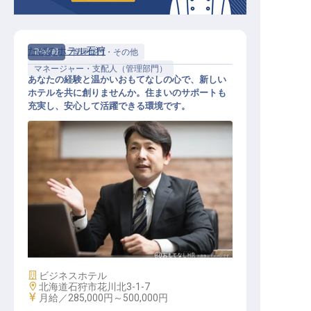
たびのホテル石狩
正社員
管理部門・その他
マネージャー・支配人（管理部門）
あなたの経験と温かいおもてなしの心で、新しい
ホテルを共に創りませんか。住まいのサポートも
充実し、安心して活躍できる環境です。
支配人候補【たびのホテル石狩】
施設業態
ビジネスホテル
勤務地
北海道石狩市花川北3-1-7
給与
月給／285,000円～
500,000円