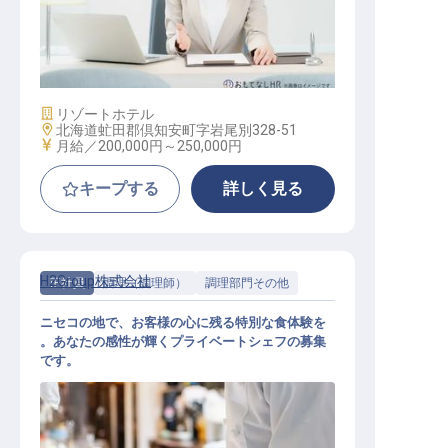
総務スタッフ（一般職）
施設業態
リゾートホテル
勤務地
北海道虻田郡倶知安町字岩尾別328-51
給与
月給／200,000円～
250,000円
キープする
詳しく見る
H2Group株式会社
正社員
調理（調理師）
調理部門その他
ニセコの地で、お客様の心に残る特別な食体験を
。あなたの感性が輝くプライベートシェフの募集
です。