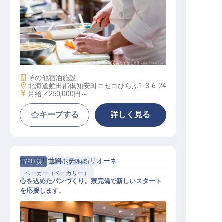
プライベートシェフ
施設業態
その他宿泊施設
勤務地
北海道虻田郡倶知安町ニセコひらふ1-3-6-24
給与
月給／250,000円～
キープする
詳しく見る
定山渓万世閣ホテルミリオーネ
正社員
調理（調理師）
ベーカー（ベーカリー）
心を込めたパンづくり。寮完備で新しいスタート
を応援します。