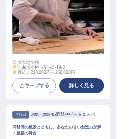
調理スタッフ
施設業態
温泉地旅館
勤務地
北海道小樽市新光5-18-2
給与
月給／220,000円～
350,000円
キープする
詳しく見る
ザ・ウィンザーホテル洞爺リゾート＆スパ
正社員
調理（調理師）
パティシエ
洞爺湖の絶景とともに、あなたの甘い創造力が輝
く至福の舞台