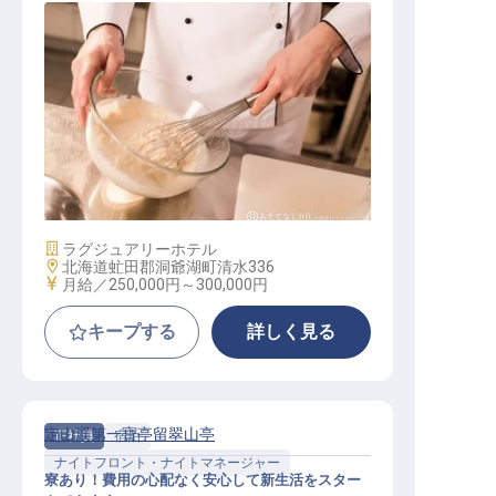
製菓パティシエ_スーシェフクラス
施設業態
ラグジュアリーホテル
勤務地
北海道虻田郡洞爺湖町清水336
給与
月給／250,000円～
300,000円
キープする
詳しく見る
定山渓第一寶亭留翠山亭
正社員
宿泊
ナイトフロント・ナイトマネージャー
寮あり！費用の心配なく安心して新生活をスター