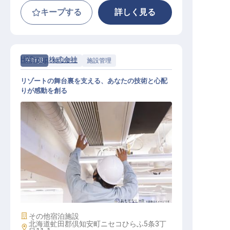
キープする
詳しく見る
H2Group株式会社
正社員
施設管理
施設管理
リゾートの舞台裏を支える、あなたの技術と心配
りが感動を創る
設備・プロパティ運用担当 コーディ
ネーター/Facilities Property Operat
ions Coordinator
施設業態
その他宿泊施設
北海道虻田郡倶知安町ニセコひらふ5条3丁
勤務地