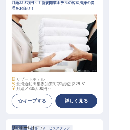
月給33.5万円～！新規開業ホテルの客室清掃の管
理をお任せ！
ハウスキーピングマネージャー
施設業態
リゾートホテル
勤務地
北海道虻田郡倶知安町字岩尾別328-51
給与
月給／335,000円～
キープする
詳しく見る
リゾナーレトマム
正社員
宿泊
サービススタッフ