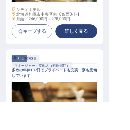
施設業態
シティホテル
勤務地
北海道札幌市中央区南10条西3-1-1
給与
月給／246,000円～
278,000円
キープする
詳しく見る
Miru Niseko
正社員
料飲
マネージャー・支配人（料飲部門）
多めの年休107日でプライベートも充実！寮も完備
しています
北海道の求人を紹介してもらう
レストランサービスマネージャー