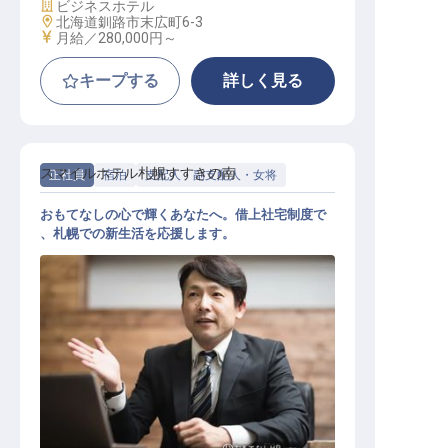
施設業態
ビジネスホテル
勤務地
北海道釧路市末広町6-3
給与
月給／280,000円～
キープする
詳しく見る
スマイルホテル札幌すすきの南
正社員
宿泊
支配人・副支配人・女将
おもてなしの心で輝くあなたへ。借上社宅制度で
、札幌での新生活を応援します。
ホテル副支配人・マネージャー候補