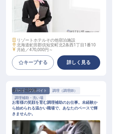
店長候補ホテルスタッフ
施設業態
リゾートホテル
その他宿泊施設
勤務地
北海道虻田郡倶知安町北2条西1丁目1番10
給与
月給／470,000円～
キープする
詳しく見る
森のゆ花神楽
パート・アルバイト
調理（調理師）
調理補助・洗い場
お客様の笑顔を育む調理補助のお仕事。未経験か
ら始められる温かい職場で、あなたのペースで輝
きませんか。