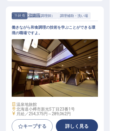
おたる・宏楽園
正社員
調理（調理師）
調理補助・洗い場
働きながら和食調理の技術を学ぶことができる環
境の職場ですよ。
調理師見習い
施設業態
温泉地旅館
勤務地
北海道小樽市新光5丁目23番1号
給与
月給／254,375円～
289,062円
キープする
詳しく見る