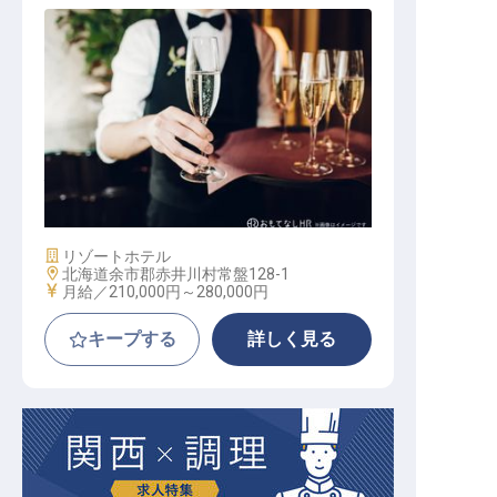
バーテンダー
施設業態
リゾートホテル
勤務地
北海道余市郡赤井川村常盤128-1
給与
月給／210,000円～
280,000円
キープする
詳しく見る