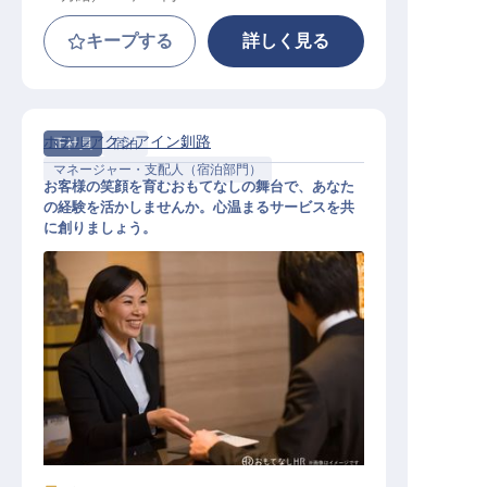
キープする
詳しく見る
ホテルアクシアイン釧路
正社員
宿泊
マネージャー・支配人（宿泊部門）
お客様の笑顔を育むおもてなしの舞台で、あなた
の経験を活かしませんか。心温まるサービスを共
に創りましょう。
フロントマネージャー