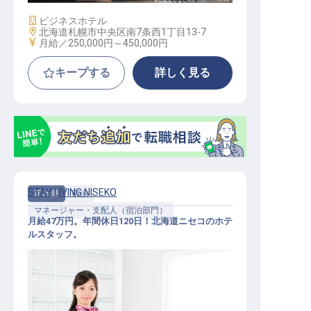
施設業態
ビジネスホテル
勤務地
北海道札幌市中央区南7条西1丁目13-7
給与
月給／250,000円～
450,000円
キープする
詳しく見る
STAY LIVING NISEKO
正社員
宿泊
マネージャー・支配人（宿泊部門）
月給47万円。年間休日120日！北海道ニセコのホテ
ルスタッフ。