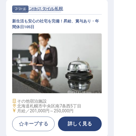
レンブラントスタイル札幌
正社員
宿泊
フロント
新生活も安心の社宅を完備！昇給、賞与あり・年
間休日105日
フロント
施設業態
その他宿泊施設
勤務地
北海道札幌市中央区南7条西5丁目
給与
月給／201,000円～
250,000円
キープする
詳しく見る