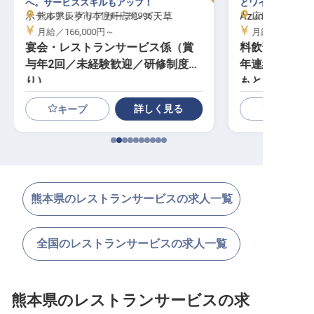
へ。サービススキルもアップ！
とワインを楽しみ
ホテルアレグリアガーデンズ天草
熊本県天草市本渡町広瀬996
Azumi Setoda
広島県尾道市瀬
月給／166,000円～
月給／232,89
宴会・レストランサービス係（賞
料飲部／一般
与年2回／未経験歓迎／研修制度あ
年連続の瀬戸
り）
もとでワイン
・Iターン歓迎
詳しく見る
キープ
熊本県のレストランサービスの求人一覧
全国のレストランサービスの求人一覧
熊本県のレストランサービスの求