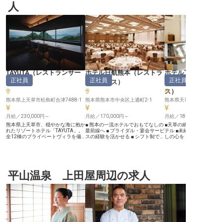
人
TAYUTA
（
レストランサー
ホテル日航熊本
（
レストラ
ホテルアレグリア
正社員
正社員
正社員
ビス
）
ンサービス
）
ズ天草
（
ス
）
熊本県上天草市松島町合津7488-1
熊本県熊本市中央区上通町2-1
熊本県天草市本渡町広瀬9
月給／230,000円～
月給／170,000円～
月給／185,000円～
熊本県上天草市、穏やかな海に抱か
■ 熊本の一流ホテルでおもてなしの
■天草の絶景を望む人気
れたリゾートホテル「TAYUTA」。
最前線へ ■ ブライダル・宴会サービ
テル ■未経験OK！笑顔
全12棟のプライベートヴィラを備
スの経験を活かせる ■ シフト制で働
しの心を ■シフト制で働
えたこの地で、単なる食事の提供を
きやすい環境をご用意 ■ 人生の晴れ
場環境 ■60歳以上の方も
超えた「美食の体験」を届けません
舞台を彩るやりがいのある仕事 ー
躍中！ ーー【天草の美しい自然に
か。料飲サービススタッフは、料理
ー【おもてなしの心で特別な一日を
囲まれた感動のおもてなし
人が魂を込めた拘りの一皿と、天草
演出】 熊本の地で上質なおもてな
い天草の海を望む「ホテ
ならではの器の魅力を、ゲストの心
しを提供する「ホテル日航熊本」
アガーデンズ天草」で、
へ届ける架け橋です。 ◎月給23万
平山温泉 上田屋周辺の求人
で、お客様の大切な一日をサポート
切な時間を彩るお仕事で
円～。賄いありで出費を削減 ◎全
しませんか？ 婚礼や各種宴会な
ランでのお料理提供やド
12室の小規模空間で一人ひとりに
ど、人生の節目となる特別なシーン
ビスを通じて、訪れるゲ
寄り添える環境 ◎充実した研修制
で、心温まるサービスを提供するお
と感動をお届けします！ 
度で、未経験でも安心 ◎2024年9
仕事です。お客様のニーズに合わせ
鮮な食材を活かした料理
月オープンの洗練されたリゾート空
た会場セッティングから、装飾・レ
え、お客様の旅の思い出
間 当ホテルが重んじているのは、
イアウトの計画、料理の提供まで、
献できるやりがいのある
料理と器が織りなす“魅せ方”の妙で
きめ細やかな心配りでゲストに感動
です。一期一会の出会い
す。ゲストが最高の状態で料理を召
を届けます。 あなたの経験を活か
心からのおもてなしを一