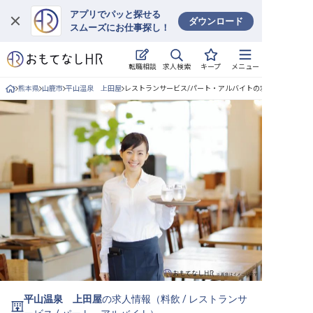
アプリでパッと探せる
ダウンロード
スムーズにお仕事探し！
ログイン
求人検索
転職相談
キープ
メニュー
求人・施設を探す
熊本県
山鹿市
平山温泉 上田屋
レストランサービス/パート・アルバイトの求人詳細
キープした求人
就職・転職 合同説明会
おもてなしHRについて
ご利用の流れ
よくある質問
ホテル・宿泊業界情報コラム
平山温泉 上田屋
の求人情報（
料飲
/
レストランサ