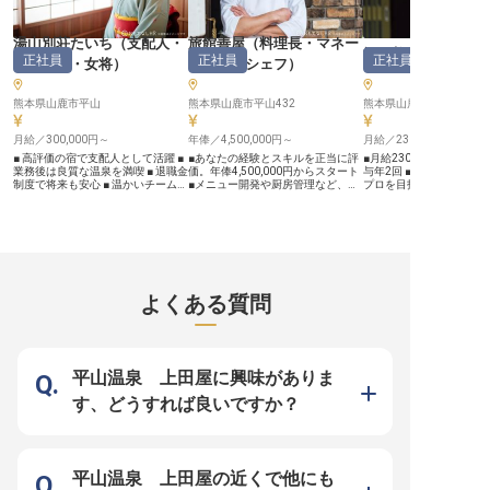
し上がっていただけるよう、一歩先
し、「ここで良かった」と思ってい
ましょう！ ーー【あなたの笑顔が
を行く所作が求められます。言葉に
ただける瞬間を一緒に創りましょ
輝く、成長できる職場環境
されない期待を先回りして、目の前
う。 ーー【あなたの経験を活かせ
験からでも安心してスタ
湯山別荘たいち
（
支配人・
旅館善屋
（
料理長・マネー
のゲストと向き合いながらあなたの
る成長環境】 婚礼・宴会・レスト
環境をご用意しています
旅館善屋
正社員
正社員
正社員
感性を活かしてください。自分なり
ランサービスの経験を持つあなたの
ンサービスの基本からし
副支配人・女将
）
ジャー・シェフ
）
の工夫と細やかな気遣いが、ゲスト
専門性を、さらに磨くチャンスで
えしますので、接客の経
の「感動の体験」に繋がります。
す！ 一流ホテルならではの高品質
も大歓迎です！ シフト制
未経験でも一から丁寧に教えるの
なサービス提供を通じて、おもてな
プライベートとの両立も可
熊本県山鹿市平山
熊本県山鹿市平山432
熊本県山鹿市平山432
で、自らの感性と接客スキルを磨く
しのプロフェッショナルとして成長
歳以上の方も同条件で活
ことができます。波音に包まれる上
できる環境をご用意しています。シ
で、豊富な人生経験を活
質な空間で、世界に誇れるホスピタ
月給／300,000円～
フト制で働きやすく、チームワーク
年俸／4,500,000円～
ます。 天草の魅力を伝え
月給／230,000円～
リティを私たちと体現しませんか。
を大切にする職場風土の中で、あな
てなしのプロ」として、
■ 高評価の宿で支配人として活躍 ■
■あなたの経験とスキルを正当に評
■月給230,000円からス
＼県外からの移住者を応援／ 県外
たのキャリアアップをサポート！
顔とホスピタリティで、
業務後は良質な温泉を満喫 ■ 退職金
価。年俸4,500,000円からスタート
与年2回 ■未経験からお
からご移住される方には、引越準備
お客様の笑顔はもちろん、スタッフ
動体験をお届けしません
制度で将来も安心 ■ 温かいチームワ
■メニュー開発や厨房管理など、料
プロを目指せる ■月8～9
金として20万円を支給します。遠
同士の絆も深まる、やりがいに満ち
ホテルの魅力を高めてい
ークを大切に ーー【上質な温泉と
理長として腕を振るう ■月8～9日休
ライベートも充実 ■長く
方からの転職・移住も、費用面の負
た職場であなたの力を発揮してみま
う！ ※2025年07月24
美食で愛される名旅館】 熊本県山
みでプライベートも充実。年間休日
ける充実の福利厚生 ーー【心温ま
担を抑えて安心してスタートできま
せんか？ ※2025年07月16日時点の
です
鹿市平山に位置する「旅館善屋」と
107日 ■和食の経験を活かし、料理
るおもてなしを育む場所】
す。
情報です
「湯山別荘たいち」は、温泉の質、
長としてキャリアアップ ーー【お
にとって忘れられないひ
料理、施設のすべてにおいて高い評
客様の心に残るおもてなしを追求す
出するため、私たちは日
価をいただいている宿です。 特に
る舞台】 旅館善屋は、お客様に心
てお仕事に取り組んでい
深堀された泉質は平山温泉の中でも
安らぐひとときを提供する和の空間
ントでの温かいお出迎え
評判が高く、クチコミでも高評価を
です。熊本の豊かな自然が育んだ旬
味覚を彩るお料理のご提
よくある質問
獲得しています。 お客様に心から
の食材を活かし、五感で味わうお料
が快適に過ごせるよう細
くつろいでいただける空間づくり
理を提供しています。 真心を込め
りでの客室準備まで、一
と、思い出に残るおもてなしを提供
たおもてなしを大切にしており、あ
業務がお客様の笑顔に繋
する、誇りある旅館です。 お客様
なたの手から生み出される和食が、
未経験の方も、先輩スタ
の笑顔のために一緒に働きません
滞在の素晴らしい思い出となるよう
にサポートいたしますの
か？ ーー【あなたの経験を活かせ
願っています。伝統を大切にしつ
て新しい一歩を踏み出し
平山温泉 上田屋に興味がありま
る成長環境】 まずは現総支配人の
つ、新しい感性を取り入れた料理
い。お客様の「ありがと
もとで旅館業務全体の流れを把握し
で、お客様に感動を届けませんか。
よりのやりがいです。 ーー【安心
す、どうすれば良いですか？
ていただき、将来的には2つの旅館
ーー【あなたの料理人としての情熱
して長く働ける充実の環境
のいずれかの支配人として管理全般
を形にする環境】 当施設では、和
設では、スタッフ一人ひ
をお任せします。 予約管理、シフ
食料理人としての豊富な経験をお持
して長く活躍できるよう
ト管理、業務調整、設備管理など、
ちの方を料理長候補としてお迎えし
環境を整えています。社
あなたのホテル・旅館での経験を存
ます。メニュー開発から食材の仕入
はもちろん、勤続3年以
分に活かせる環境です。 業務後は
れ、厨房の管理まで、幅広い業務を
制度や、慶弔費、結婚・
平山温泉 上田屋の近くで他にも
自慢の温泉を利用できるほか、退職
通じてあなたのスキルを存分に発揮
病気見舞金が支給される