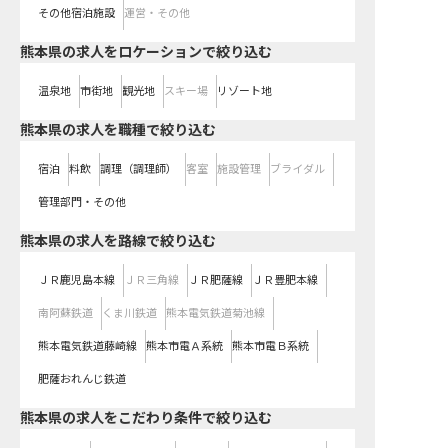
その他宿泊施設
運営・その他
熊本県の求人をロケーションで絞り込む
温泉地
市街地
観光地
スキー場
リゾート地
熊本県の求人を職種で絞り込む
宿泊
料飲
調理（調理師）
客室
施設管理
ブライダル
管理部門・その他
熊本県
の求人を路線で絞り込む
ＪＲ鹿児島本線
ＪＲ三角線
ＪＲ肥薩線
ＪＲ豊肥本線
南阿蘇鉄道
くま川鉄道
熊本電気鉄道菊池線
熊本電気鉄道藤崎線
熊本市電Ａ系統
熊本市電Ｂ系統
肥薩おれんじ鉄道
熊本県の求人をこだわり条件で絞り込む