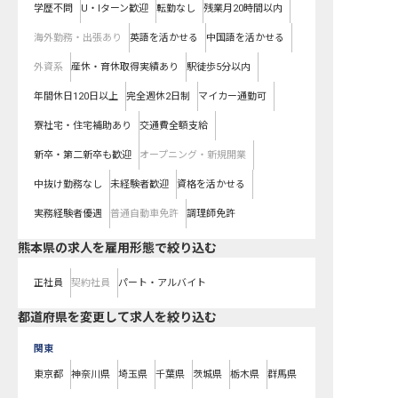
学歴不問
U・Iターン歓迎
転勤なし
残業月20時間以内
海外勤務・出張あり
英語を活かせる
中国語を活かせる
外資系
産休・育休取得実績あり
駅徒歩5分以内
年間休日120日以上
完全週休2日制
マイカー通勤可
寮社宅・住宅補助あり
交通費全額支給
新卒・第二新卒も歓迎
オープニング・新規開業
中抜け勤務なし
未経験者歓迎
資格を活かせる
実務経験者優遇
普通自動車免許
調理師免許
熊本県の求人を雇用形態で絞り込む
正社員
契約社員
パート・アルバイト
都道府県を変更して求人を絞り込む
関東
東京都
神奈川県
埼玉県
千葉県
茨城県
栃木県
群馬県