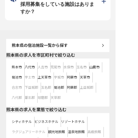
金制度や無料駐車場などの福利厚生
できる環境です。 チームをまと
ざいます。 月8～9日の
採用募集をしている施設はありま
も充実。 チームワークを大切にし
め、若手料理人の育成にも携わりな
り、希望休も取得可能で
ながら、お客様の満足を第一に考え
がら、お客様に極上の料理を提供し
ライベートの時間も大切
すか？
る方のご応募をお待ちしています。
てください。安定した環境で、あな
働けます。未経験からス
※2025年07月30日時点の情報です
たのキャリアをさらに高め、旅館の
も、経験豊富な先輩が丁
食を牽引する存在として活躍できる
し、おもてなしのプロへ
ことを期待しています。
るサポート体制が整って
※2025年12月16日時点
熊本県
の宿泊施設一覧から探す
熊本県の求人を市区町村で絞り込む
熊本市
八代市
人吉市
荒尾市
水俣市
玉名市
山鹿市
菊池市
宇土市
上天草市
宇城市
阿蘇市
天草市
合志市
下益城郡
玉名郡
菊池郡
阿蘇郡
上益城郡
八代郡
葦北郡
球磨郡
天草郡
熊本県の求人を業態で絞り込む
シティホテル
ビジネスホテル
リゾートホテル
ラグジュアリーホテル
観光地旅館
温泉地旅館
高級旅館