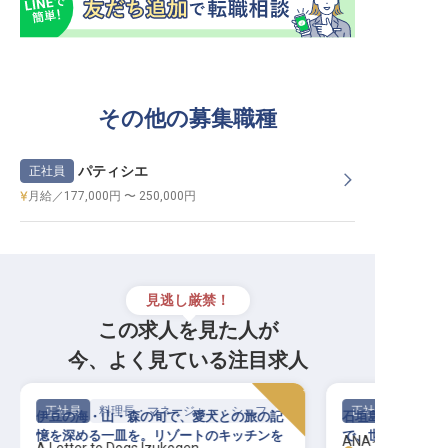
その他の募集職種
パティシエ
正社員
月給／177,000円 〜 250,000円
見逃し厳禁！
この求人を見た人が
今、よく見ている注目求人
正社員
料理長・マネージャー・シェフ
正社員
伊豆の海・山・森の旬で、愛犬との旅の記
石垣島に佇むIH
憶を深める一皿を。リゾートのキッチンを
で、世界を魅了す
ANAインター