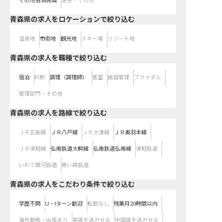
その他宿泊施設
運営・その他
青森県の求人をロケーションで絞り込む
温泉地
市街地
観光地
スキー場
リゾート地
青森県の求人を職種で絞り込む
宿泊
料飲
調理（調理師）
客室
施設管理
ブライダル
管理部門・その他
青森県
の求人を路線で絞り込む
ＪＲ五能線
ＪＲ八戸線
ＪＲ大湊線
ＪＲ奥羽本線
ＪＲ津軽線
弘南鉄道大鰐線
弘南鉄道弘南線
津軽鉄道
いわて銀河鉄道
青い森鉄道
青森県の求人をこだわり条件で絞り込む
学歴不問
U・Iターン歓迎
転勤なし
残業月20時間以内
海外勤務・出張あり
英語を活かせる
中国語を活かせる