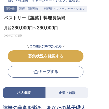
師）
/
料理長・マネージャー・シェフ
/
正社員
）
転職サポートに申し込む
無料
正社員
調理（調理師）
料理長・マネージャー・シェフ
ペストリー【製菓】料理長候補
採用をお考えの企業様へ
230,000
330,000
月給
円〜
円
この施設が気になったら
募集状況を確認する
キープする
求人概要
企業・施設
津軽の美食を彩る、あなたの菓子職人