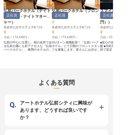
タッフ指導など、幅広い業務に携わ
っていただきます。 ホテルレスト
ランでの料理責任者としての経験を
弘前パークホテル
（
ナイト
弘前パークホテル
（
フロン
スマイルホテル弘
存分に活かし、チームを牽引してく
正社員
正社員
正社員
フロント・ナイトマネージ
ト
）
ージャー・支配人
ださい。 社宅完備で、遠方からの
ご応募も安心。 年間休日117日とプ
ャー
）
門）
）
ライベートも充実させながら、安定
した環境で長くキャリアを築いてい
青森県弘前市大字土手町126
青森県弘前市大字土手町126
青森県弘前市 大字土手町7
ける職場です。
月給／174,448円～
月給／174,448円～
月給／250,000円～
弘前の中心に位置し、桜の名所であ
UIJターン就職歓迎！「弘前パーク
■安心の借上社宅制度で
る弘前公園にも好アクセスな「弘前
ホテル」にて日勤のフロントスタッ
援 ■月給250,000円以上
パークホテル」。夜間のホテルの安
フを募集します。皆さんにお任せす
回で安定 ■月9～10日休
全を守り、お客様が安心してお過ご
るのは、宿泊者や来館者への接客や
ベートも充実 ■ホテル運
しいただける空間を整えるナイトフ
電話応対などの業務。まずはフロン
てキャリアアップ ーー【お客様の
ロントスタッフを募集します。年間
トに立ち、明るい笑顔と元気な挨拶
笑顔を育むおもてなしの舞
休日108日、駐車場完備、1万円の
でお客様を出迎えてください。接客
前の地で、お客様に心温
食事手当あり。全従業員が働きやす
やホテルでの勤務が初めての方も、
きを提供するホテルです。
い環境を整えている当ホテルでは、
先輩スタッフの丁寧な指導のもと一
ト業務から売上管理、人
育児や介護休業の取得実績があり、
からスキルを身に付けることが可
設維持まで、ホテル運営
ライフスタイルの変化に応じながら
能。年間休日108日、育児・介護休
たる業務を通じて、お客
よくある質問
長く働いて頂きたいと考えていま
暇、退職金制度などの待遇をご用意
りの滞在がより豊かなも
す。※2023年10月3日時点の情報で
しています。※2023年10月3日時点
う努めています。 地域に
す。
の情報です。
おもてなしの心で、お客
残るサービスを共に創り
ませんか。 あなたのホス
ィが、お客様の笑顔に繋
アートホテル弘前シティに興味が
いを感じられる環境です。 ー
【成長を支える充実の環
あります、どうすれば良いです
の道】 当ホテルでは、社
とりの成長とキャリアア
か？
にしています。 月給250,
の安定した給与に加え、
与と年1回の昇給で、あ
りをしっかりと評価。 借
度や従業員割引、資格取