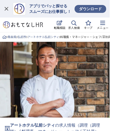
アプリでパッと探せる
ダウンロード
スムーズにお仕事探し！
ログイン
求人検索
転職相談
キープ
メニュー
求人・施設を探す
青森県
弘前市
アートホテル弘前シティ
料理長・マネージャー・シェフ/正社員の求人詳細
キープした求人
就職・転職 合同説明会
おもてなしHRについて
ご利用の流れ
よくある質問
ホテル・宿泊業界情報コラム
アートホテル弘前シティ
の求人情報（
調理（調理