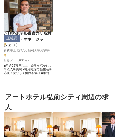
たびのホテル青森六ケ所村
正社員
（
料理長・マネージャー・
シェフ
）
青森県上北郡六ヶ所村大字尾駮字家ノ前58-9
月給／330,000円～
■月給33万円以上！経験を活かして
高収入を実現 ■社宅完備で新生活を
応援！安心して働ける環境 ■年間休
日117日！プライベートも充実でき
る ■朝食ビュッフェの調理責任者と
して腕を振るう ーー【お客様の笑
顔を創る、おもてなしの料理】 ホ
テル内のレストランにて、お客様の
朝を彩るビュッフェスタイルの料理
アートホテル弘前シティ周辺の求
をお任せします。 地元の食材を活
かしたメニュー開発や、季節感を取
人
り入れた工夫など、あなたのアイデ
アと技術で、お客様に心温まるおも
てなしを提供してください。 一皿
一皿に心を込めることで、お客様の
旅の思い出をより豊かなものにす
る、やりがいのあるお仕事です。
ーー【安定した環境で、キャリアを
築く】 料理長として、調理業務だ
けでなく、食材管理や衛生管理、ス