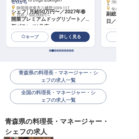
A Letter to Dogs Izukogen
ゼロから
沖縄県石垣市真栄
ト
静岡県伊東市八幡野1039-117
年俸／5,000,0
シェフ│月給50万円〜／2027年春
副総料理長│寮
月給／500,000円～
開業プレミアムドッグリゾート／
日／福利厚生充
新ブランド1号店
詳しく見る
キープ
青森県の料理長・マネージャー・シ
ェフの求人一覧
全国の料理長・マネージャー・シ
ェフの求人一覧
青森県の料理長・マネージャー・
シェフの求人