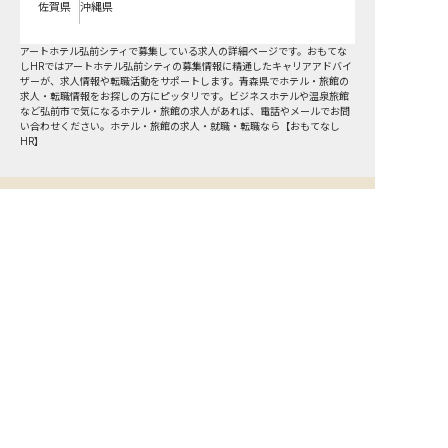
佐賀県
沖縄県
アートホテル弘前シティで募集している求人の詳細ページです。おもてな
しHRではアートホテル弘前シティの募集情報に精通したキャリアアドバイ
ザーが、求人情報や転職活動をサポートします。青森県でホテル・旅館の
求人・転職情報をお探しの方にピッタリです。ビジネスホテルや温泉旅館
など
弘前市
で気になるホテル・旅館の求人があれば、電話やメールでお問
い合わせください。ホテル・旅館の求人・就職・転職なら【おもてなし
HR】
おもてなしHR
が
あなたのお仕事探しを
お手伝いします！
サポート登録後の流れ
サポート

電話で

マッチする

企業と

内定

登録
ヒアリング
求人をご紹介
面接
入社