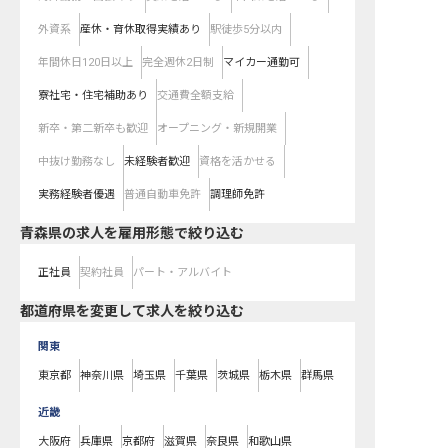
外資系
産休・育休取得実績あり
駅徒歩5分以内
年間休日120日以上
完全週休2日制
マイカー通勤可
寮社宅・住宅補助あり
交通費全額支給
新卒・第二新卒も歓迎
オープニング・新規開業
中抜け勤務なし
未経験者歓迎
資格を活かせる
実務経験者優遇
普通自動車免許
調理師免許
青森県の求人を雇用形態で絞り込む
正社員
契約社員
パート・アルバイト
都道府県を変更して求人を絞り込む
関東
東京都
神奈川県
埼玉県
千葉県
茨城県
栃木県
群馬県
近畿
大阪府
兵庫県
京都府
滋賀県
奈良県
和歌山県