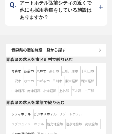
など、安心して長く働け
アートホテル弘前シティの近くで
も充実しています。 ホテ
メント経験をお持ちの方
他にも採用募集をしている施設は
るキャリアアップを目指
とって、理想的な環境が
ありますか？
ます。
青森県
の宿泊施設一覧から探す
青森県の求人を市区町村で絞り込む
青森市
弘前市
八戸市
黒石市
五所川原市
十和田市
三沢市
むつ市
つがる市
平川市
東津軽郡
西津軽郡
中津軽郡
南津軽郡
北津軽郡
上北郡
下北郡
三戸郡
青森県の求人を業態で絞り込む
シティホテル
ビジネスホテル
リゾートホテル
ラグジュアリーホテル
観光地旅館
温泉地旅館
高級旅館