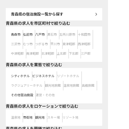
情報です
で、パティシエとしての
ージへ踏み出しませんか？ 
年07月17日時点の情報で
青森県
の宿泊施設一覧から探す
青森県の求人を市区町村で絞り込む
青森市
弘前市
八戸市
黒石市
五所川原市
十和田市
三沢市
むつ市
つがる市
平川市
東津軽郡
西津軽郡
中津軽郡
南津軽郡
北津軽郡
上北郡
下北郡
三戸郡
青森県の求人を業態で絞り込む
シティホテル
ビジネスホテル
リゾートホテル
ラグジュアリーホテル
観光地旅館
温泉地旅館
高級旅館
その他宿泊施設
運営・その他
青森県の求人をロケーションで絞り込む
温泉地
市街地
観光地
スキー場
リゾート地
青森県の求人を職種で絞り込む