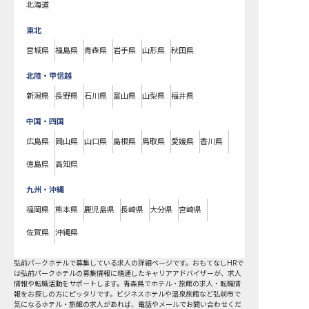
北海道
東北
宮城県
福島県
青森県
岩手県
山形県
秋田県
北陸・甲信越
新潟県
長野県
石川県
富山県
山梨県
福井県
中国・四国
広島県
岡山県
山口県
島根県
鳥取県
愛媛県
香川県
徳島県
高知県
九州・沖縄
福岡県
熊本県
鹿児島県
長崎県
大分県
宮崎県
佐賀県
沖縄県
弘前パークホテルで募集している求人の詳細ページです。おもてなしHRで
は弘前パークホテルの募集情報に精通したキャリアアドバイザーが、求人
情報や転職活動をサポートします。青森県でホテル・旅館の求人・転職情
報をお探しの方にピッタリです。ビジネスホテルや温泉旅館など
弘前市
で
気になるホテル・旅館の求人があれば、電話やメールでお問い合わせくだ