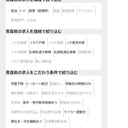
宿泊
料飲
調理（調理師）
客室
施設管理
ブライダル
管理部門・その他
青森県
の求人を路線で絞り込む
ＪＲ五能線
ＪＲ八戸線
ＪＲ大湊線
ＪＲ奥羽本線
ＪＲ津軽線
弘南鉄道大鰐線
弘南鉄道弘南線
津軽鉄道
いわて銀河鉄道
青い森鉄道
青森県の求人をこだわり条件で絞り込む
学歴不問
U・Iターン歓迎
転勤なし
残業月20時間以内
海外勤務・出張あり
英語を活かせる
中国語を活かせる
外資系
産休・育休取得実績あり
駅徒歩5分以内
年間休日120日以上
完全週休2日制
マイカー通勤可
寮社宅・住宅補助あり
交通費全額支給