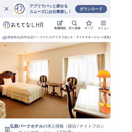
アプリでパッと探せる
ダウンロード
スムーズにお仕事探し！
ログイン
求人検索
転職相談
キープ
メニュー
求人・施設を探す
青森県
弘前市
弘前パークホテル
ナイトフロント・ナイトマネージャー/正社員の求人詳細
キープした求人
就職・転職 合同説明会
おもてなしHRについて
ご利用の流れ
よくある質問
ホテル・宿泊業界情報コラム
弘前パークホテル
の求人情報（
宿泊
/
ナイトフロン