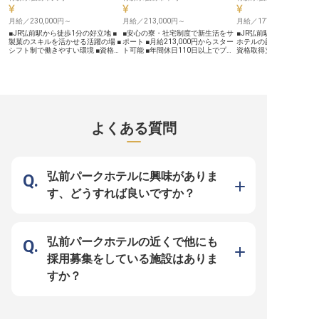
天然温泉が楽しめる当ホテルは、ビ
ジネスや観光など様々な用途の方に
親しまれ、コロナ禍でも高稼働を維
月給／230,000円～
月給／213,000円～
月給／177,000円～
持してきました。当社はスタッフの
■JR弘前駅から徒歩1分の好立地 ■
■安心の寮・社宅制度で新生活をサ
■JR弘前駅から徒歩1分の
個性や意見を尊重し、アイデアを積
製菓のスキルを活かせる活躍の場 ■
ポート ■月給213,000円からスター
ホテルの顔となるスイーツ
極的に活かしたホテルづくりに力を
シフト制で働きやすい環境 ■資格取
ト可能 ■年間休日110日以上でプラ
資格取得支援制度で成長
入れています！
得支援で成長をバックアップ ーー
イベートも充実 ■時間外勤務なしで
■多彩な手当で頑張りを
【津軽の美食を彩る、あなたの製菓
ワークライフバランス ーー【お客
ーー【あなたの創造力が
スキルが輝く場所】 弘前の玄関口
様の笑顔を育むおもてなしの舞台】
ーツの世界へようこそ】 
に佇む「アートホテル弘前シテ
お客様に心温まるひとときをお届け
関口に佇む「アートホテ
ィ」。津軽の四季折々の食材を活か
するため、レストランサービススタ
ィ」で、お客様の記憶に
した料理とともに、お客様の記憶に
ッフとしてご活躍いただきます。
い時間を創り出しません
残る甘い感動を創り出すのがあなた
調理業務からライブキッチンでのパ
やデザート、焼き菓子な
の役割ですレストラン。レストラ
フォーマンス、お客様との温かい接
のセンスと技術を活かし
よくある質問
ン、ラウンジ、宴会や婚礼など、
客、配膳・下膳、そして清潔な環境
ビュッフェレストランや
様々なシーンで提供するスイーツを
を保つ清掃まで、多岐にわたる業務
通じてお客様に笑顔をお
通じて、お客様に特別なひとときを
を通じて、お客様の記憶に残るおも
す！津軽の四季折々の素
お届けしましょう。津軽の豊かな食
てなしを創造してください。 あな
たスイーツ創りは、あな
文化と、あなたの創造性が出会う場
たの細やかな気配りが、お客様の笑
を刺激する毎日です。ホ
所で、新たな「おもてなし」の形を
顔へと繋がります。 ーー【成長を
はの品質とおもてなしの
弘前パークホテルに興味がありま
一緒に追求していきませんか？ ー
支える充実の環境とキャリアパス】
しながら、甘い幸せを届
ー【あなたの経験と情熱を活かし、
社会保険完備はもちろん、退職金制
携わりませんか？ ーー【あなたの
す、どうすれば良いですか？
キャリアアップを実現】 製菓のプ
度や企業年金制度など、将来を見据
成長を応援する環境で、
ロフェッショナルとして、メニュー
えた安心の福利厚生をご用意してい
としての腕を磨く】 当ホ
開発から食材発注、原価管理、そし
ます。 社員ホテル優待制度でプラ
は、あなたの「もっと学
てスタッフ育成まで、あなたのスキ
イベートも充実させながら、資格取
「もっと成長したい」と
ルと経験に応じて幅広くお任せしま
得支援制度で自身のスキルアップも
全力でサポートします。
す。HACCPに基づく衛生管理な
目指せます。 業界問わず接客経験
援制度では検定料支援や
弘前パークホテルの近くで他にも
ど、ホテル製菓の専門性も身につき
をお持ちの方、PCの基本操作がで
（10,000〜40,000円
ます。資格取得支援制度を活用し
きる方を歓迎。 あなたの経験と
製菓衛生師などの資格取
採用募集をしている施設はありま
て、さらなるスキルアップも可能！
「おもてなし」の心を活かし、新た
方も安心です。また、育
育児・介護短時間勤務制度など、長
なキャリアを築いていきましょう。
時間勤務制度も完備し、
すか？
く働き続けられる環境も整っていま
※2026年03月09日時点の情報です
きる環境を整えています
す。駅から徒歩1分という好立地
当や休日勤務手当など各
で、通勤も便利。あなたの製菓技術
実！JR弘前駅から徒歩1
で、お客様と津軽の架け橋になりま
立地で、マイカー通勤も
せんか？ ※2025年07月17日時点の
あなたの技術と情熱を活