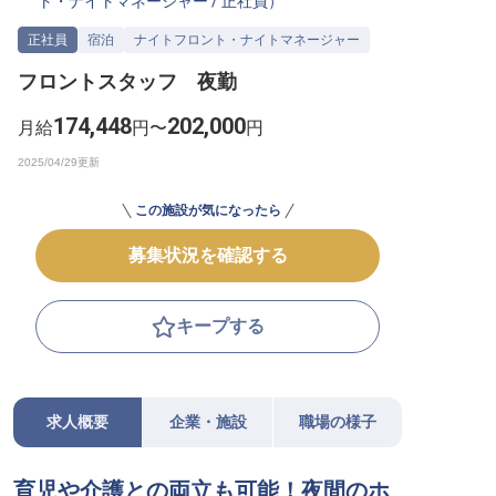
ト・ナイトマネージャー
/
正社員
）
転職サポートに申し込む
無料
正社員
宿泊
ナイトフロント・ナイトマネージャー
フロントスタッフ 夜勤
採用をお考えの企業様へ
174,448
202,000
月給
円〜
円
この施設が気になったら
募集状況を確認する
キープする
求人概要
企業・施設
職場の様子
育児や介護との両立も可能！夜間のホ