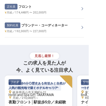
フロント
正社員
月給／174,448円 〜 202,000円
プランナー・コーディネーター
契約社員
月給／192,000円 〜 227,000円
見逃し厳禁！
この求人を見た人が
今、よく見ている注目求人
正社員
契約社員
駅から徒歩5分◎歴史ある街並みと自然が
交流と創作の起点
人気の観光地で築くホテルキャリア
ナイトフロント・ナイトマネージャー
ート作品のホテル
ナイトフロント・
岐阜県高山市天満町6-22
東京都中央区日
Hotel and Spa Gift TAKAYAMA
BnA_WALL
月給／210,000円～
時給／1,250円
夜勤フロント│駅徒歩5分／未経験
ナイトフロン