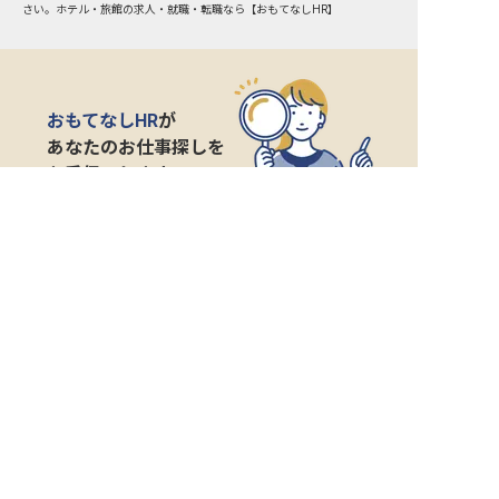
さい。ホテル・旅館の求人・就職・転職なら【おもてなしHR】
おもてなしHR
が
あなたのお仕事探しを
お手伝いします！
サポート登録後の流れ
サポート

電話で

マッチする

企業と

内定

登録
ヒアリング
求人をご紹介
面接
入社
宿泊業界専任のキャリアアドバイザーがあなたの転
職活動を徹底サポート!
納得できる転職先をご提案いたします。
サポートに申込む
無料