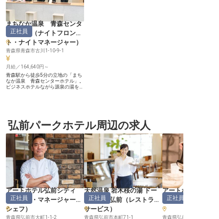
まちなか温泉 青森センタ
正社員
ーホテル
（
ナイトフロン
ト・ナイトマネージャー
）
青森県青森市古川1-10-9-1
月給／164,640円～
青森駅から徒歩5分の立地の「まち
なか温泉 青森センターホテル」。
ビジネスホテルながら源泉の湯を使
った天然露天風呂や、本格的な青森
の郷土料理で人気を誇る当ホテル
で、おもてなしのプロへと成長しま
せんか？ ★ー☆ー★ー☆ ・JR青森
駅から徒歩5分！通勤便利 ・未経験
歓迎！スタッフの大半が未経験者
弘前パークホテル周辺の求人
・インセンティブあり！頑張りがし
っかり給与に反映 ・1勤2休の無理
のないシフト制 ★ー☆ー★ー☆ ＜
未経験者も多数活躍中！＞ 現在活
躍中のスタッフもほぼ全員がホテル
業界未経験です！接客の基礎から丁
寧に教え、できることから一つずつ
お願いするのでご安心ください。語
学力に自身のある方は活かせます！
また、1夜勤務で2日休みのシフト
制で無理なく働けるのも大きな魅
アートホテル弘前シティ
天然温泉 岩木桜の湯 ドー
アートホテル弘前
力。温泉とサウナは無料でご利用で
正社員
正社員
正社員
きるので、退勤後リフレッシュし
（
料理長・マネージャー・
ミーイン弘前
（
レストラン
（
パティシエ
て、プライベートも充実させてくだ
シェフ
）
サービス
）
さい。 【源泉の湯を街の中心で】
駅チカながら、自家源泉かけ流しの
青森県弘前市大町1-1-2
青森県弘前市本町71-1
青森県弘前市大町1-1-2