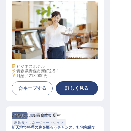
レストランサービス
施設業態
ビジネスホテル
勤務地
青森県青森市新町2-5-1
給与
月給／213,000円～
キープする
詳しく見る
たびのホテル青森六ケ所村
正社員
調理（調理師）
料理長・マネージャー・シェフ
新天地で料理の腕を振るうチャンス。社宅完備で