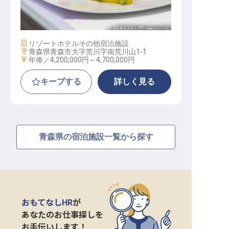
洋食調理
施設業態
リゾートホテル
その他宿泊施設
勤務地
青森県青森市大字荒川字南荒川山1-1
給与
年俸／4,200,000円～
4,700,000円
キープする
詳しく見る
青森県の宿泊施設一覧から探す
おもてなしHR
が
あなたのお仕事探しを
お手伝いします！