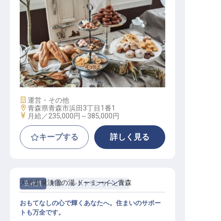
調理スタッフ
施設業態
運営・その他
勤務地
青森県青森市浜田3丁目1番1
給与
月給／235,000円～
385,000円
キープする
詳しく見る
天然温泉淡雪の湯 ドーミーイン青森
正社員
料飲
レストランサービス
おもてなしの心で輝くあなたへ。住まいのサポー
トも万全です。