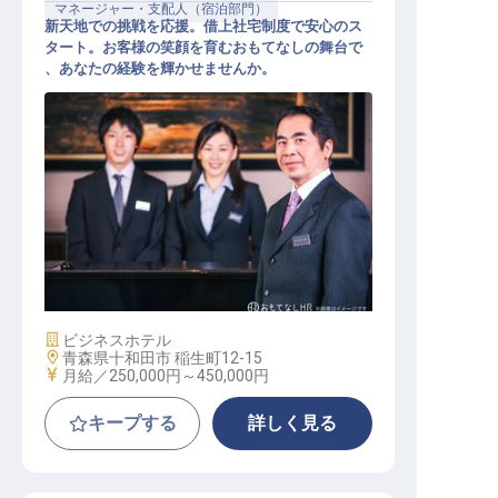
マネージャー・支配人（宿泊部門）
新天地での挑戦を応援。借上社宅制度で安心のス
タート。お客様の笑顔を育むおもてなしの舞台で
、あなたの経験を輝かせませんか。
ホテル副支配人・マネージャー候補
施設業態
ビジネスホテル
勤務地
青森県十和田市 稲生町12-15
給与
月給／250,000円～
450,000円
キープする
詳しく見る