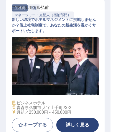
スマイルホテル弘前
正社員
宿泊
マネージャー・支配人（宿泊部門）
新しい環境でホテルマネジメントに挑戦しません
か？借上社宅制度で、あなたの新生活を温かくサ
ポートいたします。
ホテル副支配人・マネージャー候補
施設業態
ビジネスホテル
勤務地
青森県弘前市 大字土手町73-2
給与
月給／250,000円～
450,000円
キープする
詳しく見る