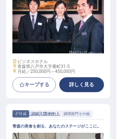
ホテル副支配人・マネージャー候補
施設業態
ビジネスホテル
勤務地
青森県八戸市大字番町31-5
給与
月給／250,000円～
450,000円
キープする
詳しく見る
フレアージュスウィート
正社員
調理（調理師）
調理部門その他
青森の美食を創る、あなたのステージがここに。