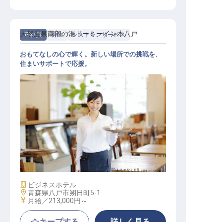
天然温泉南部の湯ドーミーイン本八戸
正社員
料飲
レストランサービス
おもてなしの心で輝く。新しい場所での挑戦を、
住まいサポートで応援。
レストランサービス
施設業態
ビジネスホテル
勤務地
青森県八戸市朔日町5-1
給与
月給／213,000円～
キープする
詳しく見る