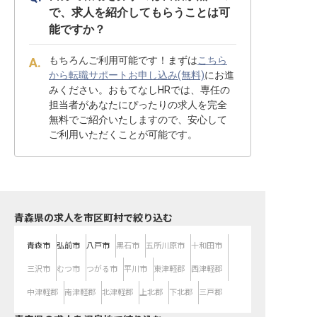
で、求人を紹介してもらうことは可
能ですか？
もちろんご利用可能です！まずは
こちら
から転職サポートお申し込み(無料)
にお進
みください。おもてなしHRでは、専任の
担当者があなたにぴったりの求人を完全
無料でご紹介いたしますので、安心して
ご利用いただくことが可能です。
青森県の求人を市区町村で絞り込む
青森市
弘前市
八戸市
黒石市
五所川原市
十和田市
三沢市
むつ市
つがる市
平川市
東津軽郡
西津軽郡
中津軽郡
南津軽郡
北津軽郡
上北郡
下北郡
三戸郡