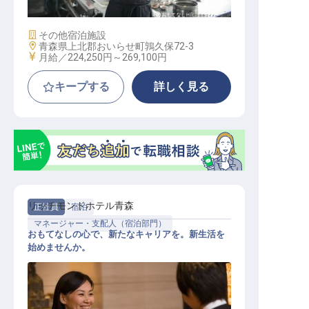
施設業態
その他宿泊施設
勤務地
青森県上北郡おいらせ町鶉久保72-3
給与
月給／224,250円～
269,100円
キープする
詳しく見る
リッチモンドホテル青森
正社員
宿泊
マネージャー・支配人（宿泊部門）
おもてなしの心で、新たなキャリアを。新生活を
始めませんか。