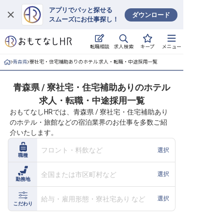
アプリでパッと探せる
ダウンロード
スムーズにお仕事探し！
ログイン
求人検索
転職相談
キープ
メニュー
求人・施設を探す
青森県
寮社宅・住宅補助ありのホテル 求人・転職・中途採用一覧
キープした求人
青森県 / 寮社宅・住宅補助ありのホテル
求人・転職・中途採用一覧
就職・転職 合同説明会
おもてなしHRでは、青森県 / 寮社宅・住宅補助あり
のホテル・旅館などの宿泊業界のお仕事を多数ご紹
おもてなしHRについて
介いたします。
ご利用の流れ
フロント・料飲など
選択
職種
よくある質問
全国または市区町村など
選択
勤務地
ホテル・宿泊業界情報コラム
給与・雇用形態・寮社宅あり など
選択
こだわり