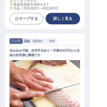
施設業態
ビジネスホテル
勤務地
青森県青森市本町2-4-7
給与
月給／250,000円～
450,000円
キープする
詳しく見る
八甲田ホテル
正社員
調理（調理師）
和食
住み込み可能、住宅手当あり！年俸420万円から支
給の好待遇な職場です
和食調理