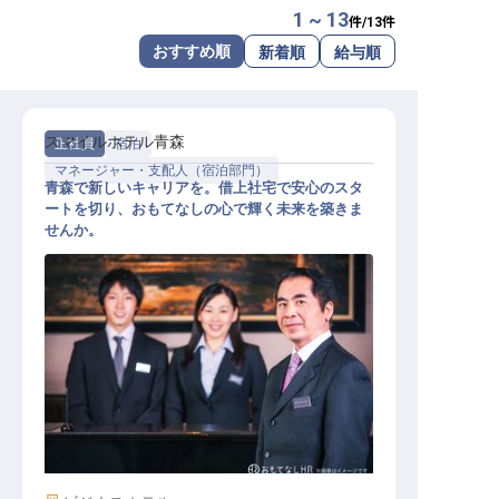
1 ~ 13
件/
13
件
転職サポートに申し込む
無料
おすすめ順
新着順
給与順
採用をお考えの企業様へ
スマイルホテル青森
正社員
宿泊
マネージャー・支配人（宿泊部門）
青森で新しいキャリアを。借上社宅で安心のスタ
ートを切り、おもてなしの心で輝く未来を築きま
せんか。
ホテル副支配人・マネージャー候補