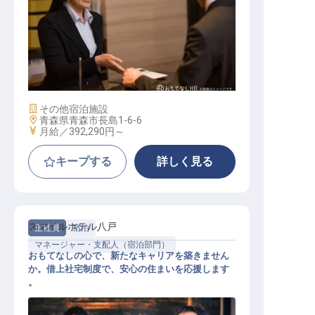
宿泊支配人
施設業態
その他宿泊施設
勤務地
青森県青森市長島1-6-6
給与
月給／392,290円～
キープする
詳しく見る
スマイルホテル八戸
正社員
宿泊
マネージャー・支配人（宿泊部門）
おもてなしの心で、新たなキャリアを築きません
か。借上社宅制度で、安心の住まいを応援します
。