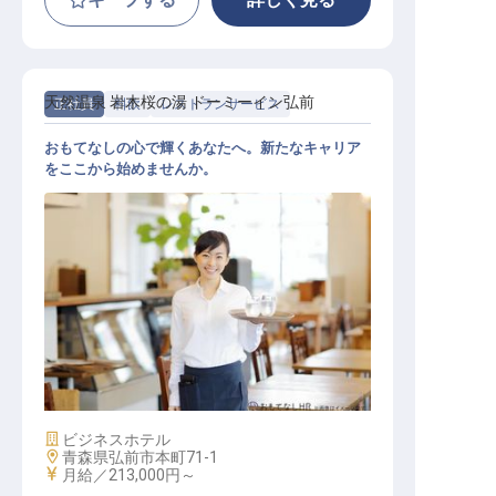
天然温泉 岩木桜の湯 ドーミーイン弘前
正社員
料飲
レストランサービス
おもてなしの心で輝くあなたへ。新たなキャリア
をここから始めませんか。
レストランサービス
施設業態
ビジネスホテル
勤務地
青森県弘前市本町71-1
給与
月給／213,000円～