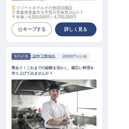
施設業態
リゾートホテル
その他宿泊施設
勤務地
青森県青森市大字荒川字南荒川山1-1
給与
年俸／4,200,000円～
4,700,000円
キープする
詳しく見る
みちのくサニーフラット
契約社員
調理（調理師）
調理部門その他
寮あり！これまでの経験を活かし、幅広い料理を
作り上げてみませんか？
調理スタッフ