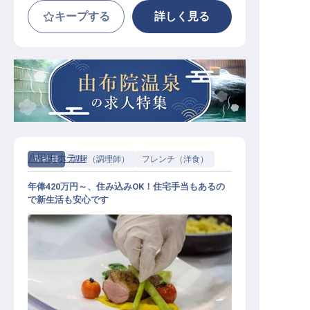
キープする
詳しく見る
八甲田ホテル
正社員
調理（調理師）
フレンチ（洋食）
年俸420万円～、住み込みOK！住宅手当もあるの
で新生活も安心です