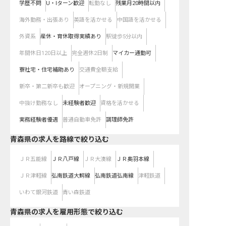
学歴不問
U・Iターン歓迎
転勤なし
残業月20時間以内
海外勤務・出張あり
英語を活かせる
中国語を活かせる
外資系
産休・育休取得実績あり
駅徒歩5分以内
年間休日120日以上
完全週休2日制
マイカー通勤可
寮社宅・住宅補助あり
交通費全額支給
新卒・第二新卒も歓迎
オープニング・新規開業
中抜け勤務なし
未経験者歓迎
資格を活かせる
実務経験者優遇
普通自動車免許
調理師免許
青森県
の求人を路線で絞り込む
ＪＲ五能線
ＪＲ八戸線
ＪＲ大湊線
ＪＲ奥羽本線
ＪＲ津軽線
弘南鉄道大鰐線
弘南鉄道弘南線
津軽鉄道
いわて銀河鉄道
青い森鉄道
青森県の求人を雇用形態で絞り込む