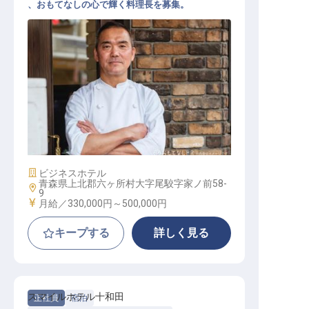
、おもてなしの心で輝く料理長を募集。
料理長
施設業態
ビジネスホテル
青森県上北郡六ヶ所村大字尾駮字家ノ前58-
勤務地
9
給与
月給／330,000円～
500,000円
キープする
詳しく見る
スマイルホテル十和田
正社員
宿泊