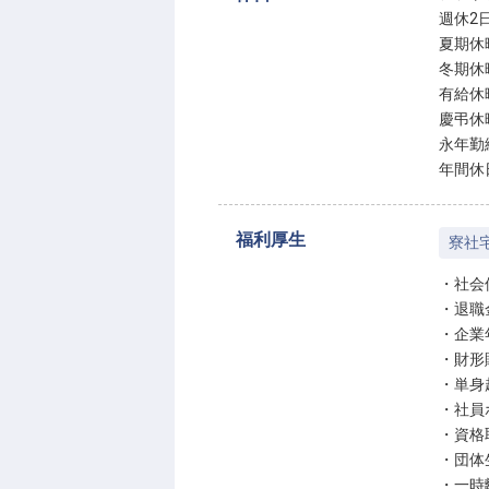
週休2
夏期休
冬期休
有給休
慶弔休
永年勤
年間休
福利厚生
寮社
・社会
・退職
・企業
・財形
・単身
・社員
・資格
・団体
・一時