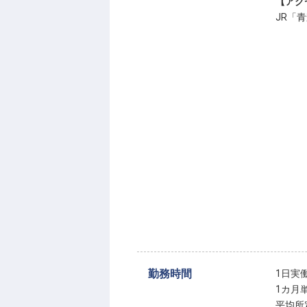
【アク
JR「
勤務時間
1日実
1カ月
平均所