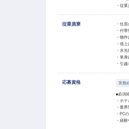
・従業
従業員寮
・住居
・付帯
・物件
・借上
・水光
・単身赴
・引越
応募資格
実務
■必須
・ホテ
・業界
・PCの
・経験