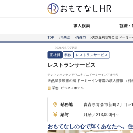
就職・
求人検索
TOP
青森県
青森市
天然温泉淡雪の湯 ドーミー
正社員
料飲
レストランサービス
レストランサービス
テンネンオンセンアワユキノユドーミーインアオモリ
天然温泉淡雪の湯 ドーミーイン青森
の求人情報
（
料
業態
ビジネスホテル
勤務地
青森県青森市新町2丁目5-
給与
月給／213,000円～
おもてなしの心で輝くあなたへ。住