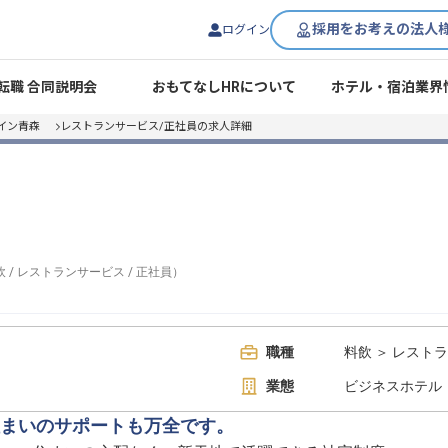
採用をお考えの法人
ログイン
転職 合同説明会
おもてなしHRについて
ホテル・宿泊業界
イン青森
レストランサービス/正社員の求人詳細
飲
/
レストランサービス
/
正社員
）
1
職種
料飲 ＞ レスト
業態
ビジネスホテル
まいのサポートも万全です。