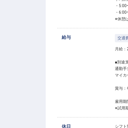
・5:00
・6:00
※休憩
給与
交通
月給：2
■別途
通勤手
マイカ
賞与：
雇用期
※試用
休日
シフト