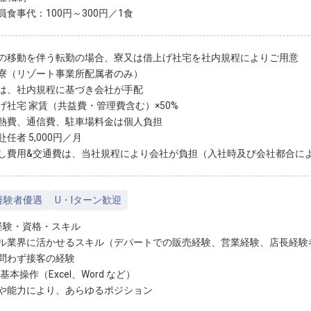
員食事代：100円～300円／1食
の移動を伴う転勤の場合、寮又は借上げ社宅を社内規程によりご用意
寮（リゾート事業所配属者のみ）
は、社内規程に基づき会社が手配
げ社宅 家賃（共益費・管理費含む）×50%
熱費、通信費、駐車場料金は個人負担
任者 5,000円／月
し費用&交通費は、当社規程により会社が負担（入社時及び会社都合に
経験者優遇
U・Iターン歓迎
経験・資格・スキル
ル業界に活かせるスキル（デパートでの販売経験、営業経験、店長経験
問わず接客の経験
基本操作（Excel、Word など）
や能力により、あらゆるポジション