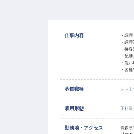
仕事内容
・調理
・調理
・接客
・配膳
・洗い
・各種
募集職種
レスト
雇用形態
正社員
勤務地・アクセス
青森県青