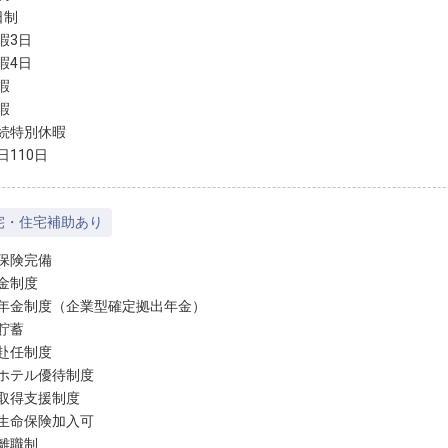
日制
暇3日
暇4日
暇
暇
続特別休暇
日110日
宅・住宅補助あり
保険完備
金制度
年金制度（企業型確定拠出年金）
貯蓄
赴任制度
ホテル優待制度
取得支援制度
生命保険加入可
離職制