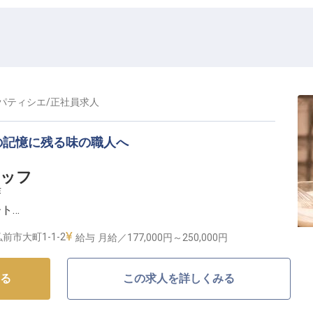
パティシエ
/
正社員
求人
の記憶に残る味の職人へ
タッフ
作
ート
す
前市大町1-1-2
給与
月給／177,000円～
250,000円
イーツの世界へようこそ】
る
この求人を詳しくみる
ル弘前シティ」で、お客様の記憶に残る美味しい時間を
ート、焼き菓子など、あなたのセンスと技術を活かした