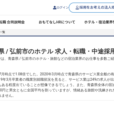
採用をお考えの法人
ログイン
転職 合同説明会
おもてなしHRについて
ホテル・宿泊業界
一覧
県 / 弘前市のホテル 求人・転職・中途採
では、青森県 / 弘前市のホテル・旅館などの宿泊業界のお仕事を多数ご
7月時点で1.08倍でした。2020年3月時点で青森県のサービス業全般の
19年3月卒業者の職業別就職状況を見ると、サービス業は249の求人が
もある程度出ていることが想像できるでしょう。また、青森県全体の宿
7万2500円と男女ともに全国平均を割っていますが、情緒ある旅館や洗練
れません。