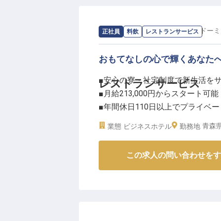
様に特別なひとときをお届けしま
う場所で、新たな「おもてなし」
求人情報：
天然温泉 岩木桜の湯 ドー
正社員
料飲
レストランサービス
ーー【あなたの経験と情熱を活か
製菓のプロフェッショナルとして
おもてなしの心で輝くあなた
フ育成まで、あなたのスキルと経験
■安心の寮・社宅制度で新生活を
レストランサービス
管理など、ホテル製菓の専門性も
■月給213,000円からスタート可能
スキルアップも可能！ 育児・介
■年間休日110日以上でプライベ
ています。駅から徒歩1分という
■時間外勤務なしでワークライフ
津軽の架け橋になりませんか？
青森県
業態
ビジネスホテル
勤務地
※2025年07月17日時点の情報です
ーー【お客様の笑顔を育むおもて
この求人の問い合わせをす
お客様に心温まるひとときをお届
いただきます。
調理業務からライブキッチンでの
そして清潔な環境を保つ清掃まで
てなしを創造してください。