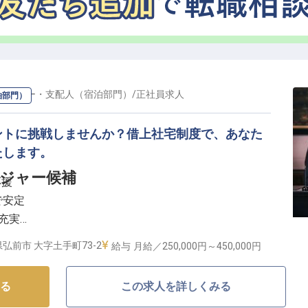
ージャー・支配人（宿泊部門）
/
正社員
求人
泊部門）
ントに挑戦しませんか？借上社宅制度で、あなた
たします。
ジャー候補
応援
で安定
充実
アップ
弘前市 大字土手町73-2
給与
月給／250,000円～
450,000円
なしの舞台】
る
この求人を詳しくみる
とときを提供するホテルです。