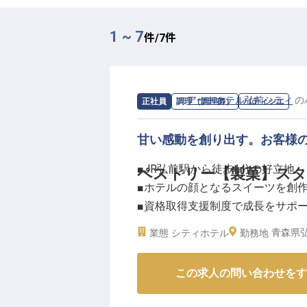
1 ~ 7
件/
7
件
求人情報：
アートホテル弘前シティ
の
正社員
調理（調理師）
パティシエ
甘い感動を創り出す。お客様
■JR弘前駅から徒歩1分の好立地
ペストリー【製菓】ス
■ホテルの顔となるスイーツを創
■資格取得支援制度で成長をサポ
■多彩な手当で頑張りを評価しま
青森県弘
業態
シティホテル
勤務地
ーー【あなたの創造力が輝く、ス
この求人の問い合わせをす
弘前の玄関口に佇む「アートホテ
創り出しませんか？ケーキやデザ