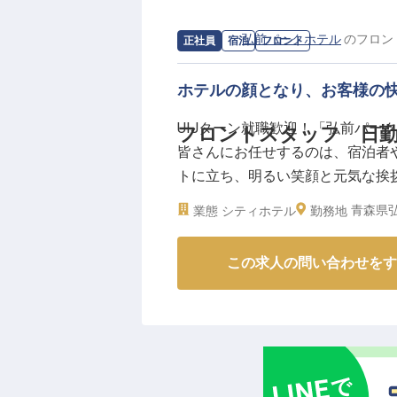
求人情報：
弘前パークホテル
の
フロン
正社員
宿泊
フロント
ホテルの顔となり、お客様の
UIJターン就職歓迎！「弘前パー
フロントスタッフ 日
皆さんにお任せするのは、宿泊者
トに立ち、明るい笑顔と元気な挨
が初めての方も、先輩スタッフの
青森県弘
業態
シティホテル
勤務地
能。年間休日108日、育児・介護
※2023年10月3日時点の情報です
この求人の問い合わせをす