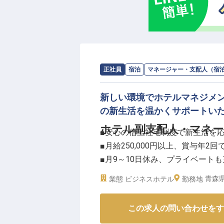
求人情報：
スマイルホテル弘前
の
マネ
正社員
宿泊
マネージャー・支配人（宿
新しい環境でホテルマネジメ
の新生活を温かくサポートい
ホテル副支配人・マネー
■安心の借上社宅制度で新生活を
■月給250,000円以上、賞与年2回
■月9～10日休み、プライベートも
■ホテル運営の要としてキャリア
青森県
業態
ビジネスホテル
勤務地
ーー【お客様の笑顔を育むおもて
この求人の問い合わせをす
弘前の地で、お客様に心温まるひ