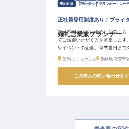
あなたの細やかな気配りが、お客
求人情報：
弘前パークホテル
の
プラン
契約社員
ブライダル
プランナー・コー
ーー【成長を支える充実の環境と
正社員登用制度あり！ブライ
社会保険完備はもちろん、退職金
学歴不問！弘前の中心に位置する
婚礼営業兼プランナー
生をご用意しています。
てご活躍いただく方を募集します
社員ホテル優待制度でプライベー
やイベントの企画、挙式当日まで
アップも目指せます。
務に携わるため、これまでの経験
業界問わず接客経験をお持ちの方
青森県弘
業態
シティホテル
勤務地
108日をご用意。ゆくゆくは正社
あなたの経験と「おもてなし」の
年10月3日時点の情報です。
※2026年03月09日時点の情報です
この求人の問い合わせをす
青森県の宿泊