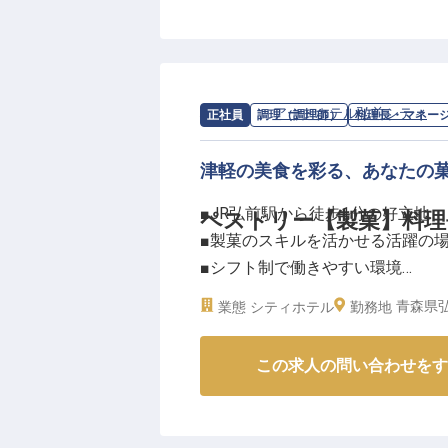
フロント業務から売上管理、人員
通じて、お客様一人ひとりの滞在
地域に根ざしたおもてなしの心で
せんか。
あなたのホスピタリティが、お客
求人情報：
アートホテル弘前シティ
の
正社員
調理（調理師）
料理長・マネー
ーー【成長を支える充実の環境と
津軽の美食を彩る、あなたの
当ホテルでは、社員一人ひとりの
■JR弘前駅から徒歩1分の好立地
ペストリー【製菓】料理
月給250,000円からの安定した
■製菓のスキルを活かせる活躍の
りをしっかりと評価。
■シフト制で働きやすい環境
借上社宅制度や従業員割引、資格
■資格取得支援で成長をバックア
しています。
青森県弘
業態
シティホテル
勤務地
ホテルマネジメント経験をお持ち
ーー【津軽の美食を彩る、あなた
て、理想的な環境がここにありま
この求人の問い合わせをす
弘前の玄関口に佇む「アートホテ
とともに、お客様の記憶に残る甘
ストラン、ラウンジ、宴会や婚礼