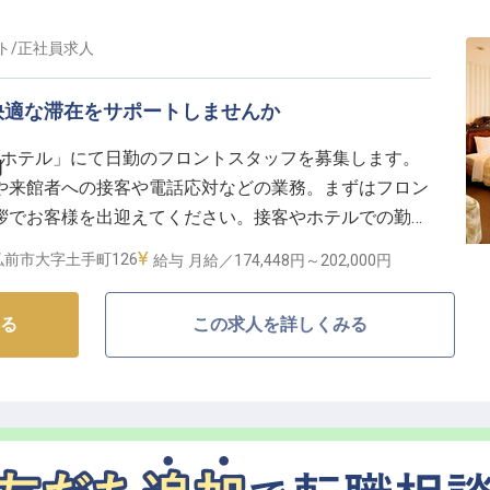
ト
/
正社員
求人
快適な滞在をサポートしませんか
クホテル」にて日勤のフロントスタッフを募集します。
勤
や来館者への接客や電話応対などの業務。まずはフロン
拶でお客様を出迎えてください。接客やホテルでの勤務
丁寧な指導のもと一からスキルを身に付けることが可
前市大字土手町126
給与
月給／174,448円～
202,000円
休暇、退職金制度などの待遇をご用意しています。
。
る
この求人を詳しくみる