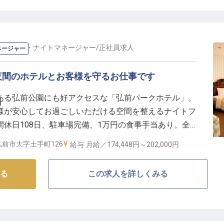
店頭販売を通じてお客様に笑顔をお届けします！津軽の
ツ創りは、あなたの創造力を刺激する毎日です。ホテル
を大切にしながら、甘い幸せを届ける仕事に携わりませ
フロント・ナイトマネージャー
/
正社員
求人
ネージャー
境で、パティシエとしての腕を磨く】
夜間のホテルとお客様を守るお仕事です
学びたい」「もっと成長したい」という想いを全力でサ
ある弘前公園にも好アクセスな「弘前パークホテル」。
勤
検定料支援や合格祝金（10,000〜40,000円）をご用
様が安心してお過ごしいただける空間を整えるナイトフ
目指す方も安心です。また、育児・介護短時間勤務制度
休日108日、駐車場完備、1万円の食事手当あり。全
整えています。時間外手当や休日勤務手当など各種手当
いる当ホテルでは、育児や介護休業の取得実績があり、
という好立地で、マイカー通勤も可能です。あなたの技術
前市大字土手町126
給与
月給／174,448円～
202,000円
長く働いて頂きたいと考えています。※2023年10月3
シエとしての新たなステージへ踏み出しませんか？
る
この求人を詳しくみる