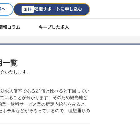
様へ
転職サポートに申し込む
無料
情報コラム
キープした求人
用一覧
紹介いたします。
有効求人倍率である2.1倍と比べると下回ってい
出ていることが分かります。そのため観光地と
泊業・飲料サービス業の所定内給与をみると、
されたホテルなどがそろっているので、理想通りの