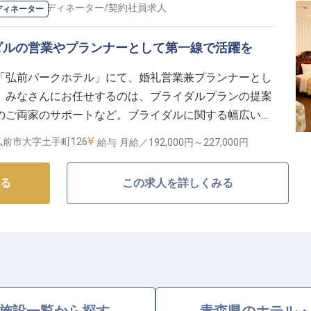
様の笑顔へと繋がります。
ナー・コーディネーター
/
契約社員
求人
ディネーター
キャリアパス】
ダルの営業やプランナーとして第一線で活躍を
制度や企業年金制度など、将来を見据えた安心の福利厚
「弘前パークホテル」にて、婚礼営業兼プランナーとし
。みなさんにお任せするのは、ブライダルプランの提案
トも充実させながら、資格取得支援制度で自身のスキル
のご両家のサポートなど。ブライダルに関する幅広い業
やアイデアを存分に活かすことができます。年間休日は
、PCの基本操作ができる方を歓迎。
前市大字土手町126
給与
月給／192,000円～
227,000円
員として働きたい方にもぴったりのお仕事です。※2023
心を活かし、新たなキャリアを築いていきましょう。
る
この求人を詳しくみる
施設一覧から探す
青森県のホテル・