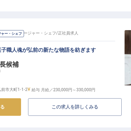
配置、施設維持まで、ホテル運営の多岐にわたる業務を
がより豊かなものになるよう努めています。
、お客様の記憶に残るサービスを共に創り上げていきま
様の笑顔に繋がるやりがいを感じられる環境です。
料理長・マネージャー・シェフ
/
正社員
求人
ジャー・シェフ
未来への道】
菓子職人魂が弘前の新たな物語を紡ぎます
成長とキャリアアップを大切にしています。
長候補
給与に加え、年2回の賞与と年1回の昇給で、あなたの頑張
場
取得奨励制度など、安心して長く働ける福利厚生も充実
ップ
前市大町1-1-2
給与
月給／230,000円～
330,000円
の方や、さらなるキャリアアップを目指したい方にとっ
の製菓スキルが輝く場所】
す。
る
この求人を詳しくみる
ル弘前シティ」。津軽の四季折々の食材を活かした料理
い感動を創り出すのがあなたの役割ですレストラン。レ
など、様々なシーンで提供するスイーツを通じて、お客