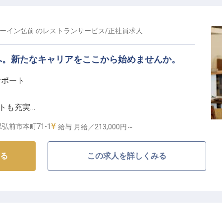
しょう。津軽の豊かな食文化と、あなたの創造性が出会
の形を一緒に追求していきませんか？
ミーイン弘前
の
レストランサービス
/
正社員
求人
し、キャリアアップを実現】
、メニュー開発から食材発注、原価管理、そしてスタッ
へ。新たなキャリアをここから始めませんか。
に応じて幅広くお任せします。HACCPに基づく衛生
サポート
身につきます。資格取得支援制度を活用して、さらなる
護短時間勤務制度など、長く働き続けられる環境も整っ
ートも充実
好立地で、通勤も便利。あなたの製菓技術で、お客様と
バランス
弘前市本町71-1
給与
月給／213,000円～
なしの舞台】
る
この求人を詳しくみる
けするため、レストランサービススタッフとしてご活躍
パフォーマンス、お客様との温かい接客、配膳・下膳、
、多岐にわたる業務を通じて、お客様の記憶に残るおも