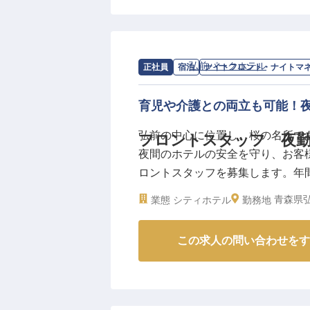
作品が、ビュッフェレストランや
四季折々の素材を活かしたスイー
ならではの品質とおもてなしの心
んか？
求人情報：
弘前パークホテル
の
ナイト
正社員
宿泊
ナイトフロント・ナイトマ
ーー【あなたの成長を応援する環
育児や介護との両立も可能！
当ホテルでは、あなたの「もっと
弘前の中心に位置し、桜の名所で
フロントスタッフ 夜
ポートします。資格取得支援制度では
夜間のホテルの安全を守り、お客
意。製菓衛生師などの資格取得を
ロントスタッフを募集します。年間
も完備し、長く活躍できる環境を
従業員が働きやすい環境を整えて
も充実！JR弘前駅から徒歩1分
青森県弘
業態
シティホテル
勤務地
ライフスタイルの変化に応じながら
と情熱を活かせる職場で、パティ
日時点の情報です。
※2025年07月17日時点の情報です
この求人の問い合わせをす