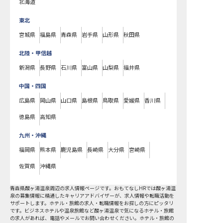
北海道
東北
宮城県
福島県
青森県
岩手県
山形県
秋田県
北陸・甲信越
新潟県
長野県
石川県
富山県
山梨県
福井県
中国・四国
広島県
岡山県
山口県
島根県
鳥取県
愛媛県
香川県
徳島県
高知県
九州・沖縄
福岡県
熊本県
鹿児島県
長崎県
大分県
宮崎県
佐賀県
沖縄県
青森県
酸ヶ湯温泉周辺の求人情報ページです。おもてなしHRでは酸ヶ湯温
泉の募集情報に精通したキャリアアドバイザーが、求人情報や転職活動を
サポートします。ホテル・旅館の求人・転職情報をお探しの方にピッタリ
です。ビジネスホテルや温泉旅館など酸ヶ湯温泉で気になるホテル・旅館
の求人があれば、電話やメールでお問い合わせください。ホテル・旅館の