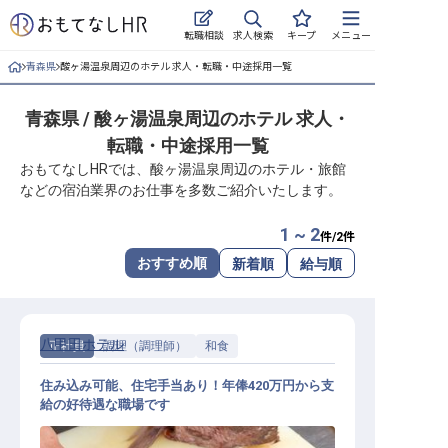
求人検索
転職相談
キープ
メニュー
青森県
酸ヶ湯温泉周辺のホテル 求人・転職・中途採用一覧
ログイン
青森県 / 酸ヶ湯温泉周辺のホテル 求人・
求人・施設を探す
転職・中途採用一覧
キープした求人
おもてなしHRでは、酸ヶ湯温泉周辺のホテル・旅館
などの宿泊業界のお仕事を多数ご紹介いたします。
就職・転職 合同説明会
1 ~ 2
件/
2
件
おもてなしHRについて
おすすめ順
新着順
給与順
ご利用の流れ
八甲田ホテル
正社員
調理（調理師）
和食
よくある質問
住み込み可能、住宅手当あり！年俸420万円から支
ホテル・宿泊業界情報コラム
給の好待遇な職場です