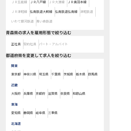
ＪＲ五能線
ＪＲ八戸線
ＪＲ大湊線
ＪＲ奥羽本線
ＪＲ津軽線
弘南鉄道大鰐線
弘南鉄道弘南線
津軽鉄道
いわて銀河鉄道
青い森鉄道
青森県の求人を雇用形態で絞り込む
正社員
契約社員
パート・アルバイト
都道府県を変更して求人を絞り込む
関東
東京都
神奈川県
埼玉県
千葉県
茨城県
栃木県
群馬県
近畿
大阪府
兵庫県
京都府
滋賀県
奈良県
和歌山県
東海
愛知県
静岡県
岐阜県
三重県
北海道