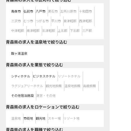
青森県の求人を市区町村で絞り込む
青森市
弘前市
八戸市
黒石市
五所川原市
十和田市
三沢市
むつ市
つがる市
平川市
東津軽郡
西津軽郡
中津軽郡
南津軽郡
北津軽郡
上北郡
下北郡
三戸郡
青森県の求人を温泉地で絞り込む
酸ヶ湯温泉
青森県の求人を業態で絞り込む
シティホテル
ビジネスホテル
リゾートホテル
ラグジュアリーホテル
観光地旅館
温泉地旅館
高級旅館
その他宿泊施設
運営・その他
青森県の求人をロケーションで絞り込む
温泉地
市街地
観光地
スキー場
リゾート地
青森県の求人を職種で絞り込む