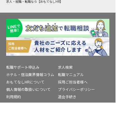
求人・就職・転職なら【おもてなしHR】
転職サポート申込み
求人検索
ホテル・宿泊業界情報コラム
転職マニュアル
おもてなしHRについて
採用ご担当者様へ
個人情報の取扱いについて
プライバシーポリシー
利用規約
退会手続き
運営会社
宿泊業界用語集
商標について
サイトマップ
酸ヶ湯温泉周辺の求人を紹介してもらう
公式コミュニティ