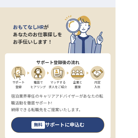
おもてなしHR
が
あなたのお仕事探しを
お手伝いします！
サポート登録後の流れ
サポート

電話で

マッチする

企業と

内定

登録
ヒアリング
求人をご紹介
面接
入社
宿泊業界専任のキャリアアドバイザーがあなたの転
職活動を徹底サポート!
納得できる転職先をご提案いたします。
サポートに申込む
無料