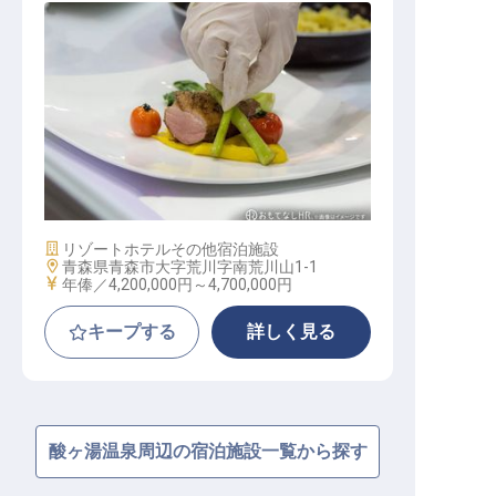
洋食調理
施設業態
リゾートホテル
その他宿泊施設
勤務地
青森県青森市大字荒川字南荒川山1-1
給与
年俸／4,200,000円～
4,700,000円
キープする
詳しく見る
酸ヶ湯温泉周辺の宿泊施設一覧から探す