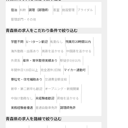
宿泊
料飲
調理（調理師）
客室
施設管理
ブライダル
管理部門・その他
青森県の求人をこだわり条件で絞り込む
学歴不問
U・Iターン歓迎
転勤なし
残業月20時間以内
海外勤務・出張あり
英語を活かせる
中国語を活かせる
外資系
産休・育休取得実績あり
駅徒歩5分以内
年間休日120日以上
完全週休2日制
マイカー通勤可
寮社宅・住宅補助あり
交通費全額支給
新卒・第二新卒も歓迎
オープニング・新規開業
中抜け勤務なし
未経験者歓迎
資格を活かせる
実務経験者優遇
普通自動車免許
調理師免許
青森県
の求人を路線で絞り込む