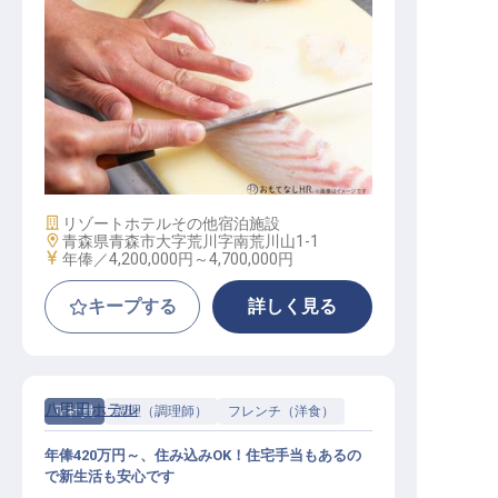
転職サポートに申し込む
無料
採用をお考えの企業様へ
和食調理
施設業態
リゾートホテル
その他宿泊施設
勤務地
青森県青森市大字荒川字南荒川山1-1
給与
年俸／4,200,000円～
4,700,000円
キープする
詳しく見る
八甲田ホテル
正社員
調理（調理師）
フレンチ（洋食）
年俸420万円～、住み込みOK！住宅手当もあるの
で新生活も安心です