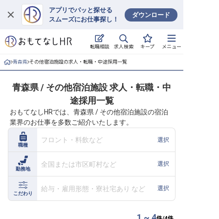
アプリでパッと探せる
ダウンロード
スムーズにお仕事探し！
ログイン
求人検索
転職相談
キープ
メニュー
求人・施設を探す
青森県
その他宿泊施設の求人・転職・中途採用一覧
キープした求人
青森県 / その他宿泊施設 求人・転職・中
途採用一覧
就職・転職 合同説明会
おもてなしHRでは、青森県 / その他宿泊施設の宿泊
業界のお仕事を多数ご紹介いたします。
おもてなしHRについて
フロント・料飲など
選択
職種
ご利用の流れ
全国または市区町村など
選択
勤務地
よくある質問
給与・雇用形態・寮社宅あり など
選択
ホテル・宿泊業界情報コラム
こだわり
1 ~ 4
件/
4
件