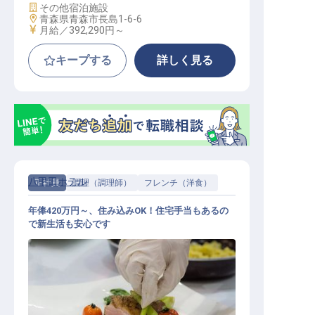
施設業態
その他宿泊施設
勤務地
青森県青森市長島1-6-6
給与
月給／392,290円～
キープする
詳しく見る
八甲田ホテル
正社員
調理（調理師）
フレンチ（洋食）
年俸420万円～、住み込みOK！住宅手当もあるの
で新生活も安心です