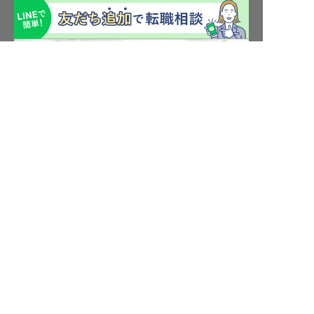
青森県の求人を紹介してもらう
転職サポート申込み
求人検索
ホテル・宿泊業界情報コラム
転職マニュアル
おもてなしHRについて
採用ご担当者様へ
個人情報の取扱いについて
プライバシーポリシー
利用規約
退会手続き
運営会社
宿泊業界用語集
商標について
サイトマップ
公式コミュニティ
株式会社ネクストビート運営サービス