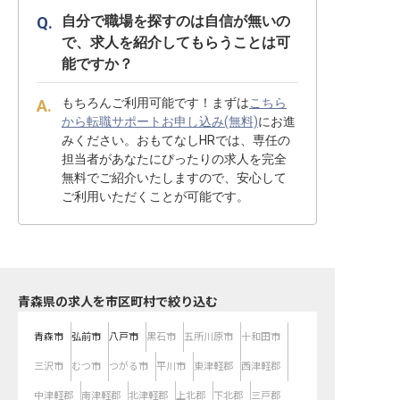
自分で職場を探すのは自信が無いの
で、求人を紹介してもらうことは可
能ですか？
もちろんご利用可能です！まずは
こちら
から転職サポートお申し込み(無料)
にお進
みください。おもてなしHRでは、専任の
担当者があなたにぴったりの求人を完全
無料でご紹介いたしますので、安心して
ご利用いただくことが可能です。
青森県の求人を市区町村で絞り込む
青森市
弘前市
八戸市
黒石市
五所川原市
十和田市
三沢市
むつ市
つがる市
平川市
東津軽郡
西津軽郡
中津軽郡
南津軽郡
北津軽郡
上北郡
下北郡
三戸郡