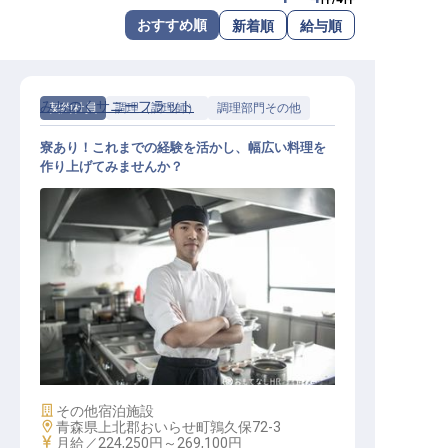
転職サポートに申し込む
おすすめ順
新着順
給与順
無料
採用をお考えの企業様へ
みちのくサニーフラット
契約社員
調理（調理師）
調理部門その他
寮あり！これまでの経験を活かし、幅広い料理を
作り上げてみませんか？
調理スタッフ
施設業態
その他宿泊施設
勤務地
青森県上北郡おいらせ町鶉久保72-3
給与
月給／224,250円～
269,100円