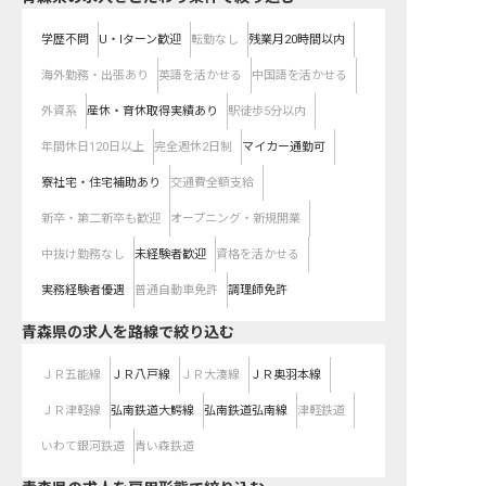
学歴不問
U・Iターン歓迎
転勤なし
残業月20時間以内
海外勤務・出張あり
英語を活かせる
中国語を活かせる
外資系
産休・育休取得実績あり
駅徒歩5分以内
年間休日120日以上
完全週休2日制
マイカー通勤可
寮社宅・住宅補助あり
交通費全額支給
新卒・第二新卒も歓迎
オープニング・新規開業
中抜け勤務なし
未経験者歓迎
資格を活かせる
実務経験者優遇
普通自動車免許
調理師免許
青森県
の求人を路線で絞り込む
ＪＲ五能線
ＪＲ八戸線
ＪＲ大湊線
ＪＲ奥羽本線
ＪＲ津軽線
弘南鉄道大鰐線
弘南鉄道弘南線
津軽鉄道
いわて銀河鉄道
青い森鉄道