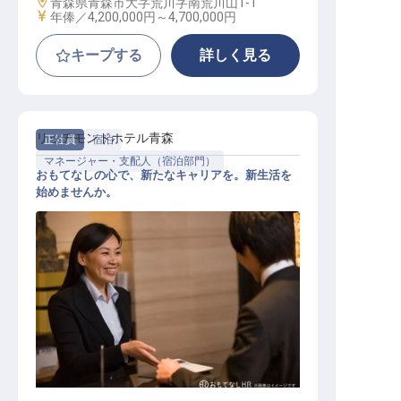
勤務地
青森県青森市大字荒川字南荒川山1-1
給与
年俸／4,200,000円～
4,700,000円
キープする
詳しく見る
リッチモンドホテル青森
正社員
宿泊
マネージャー・支配人（宿泊部門）
おもてなしの心で、新たなキャリアを。新生活を
始めませんか。
宿泊支配人