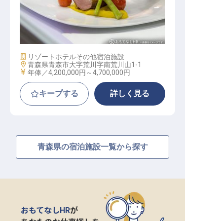
洋食調理
施設業態
リゾートホテル
その他宿泊施設
勤務地
青森県青森市大字荒川字南荒川山1-1
給与
年俸／4,200,000円～
4,700,000円
キープする
詳しく見る
青森県の宿泊施設一覧から探す
おもてなしHR
が