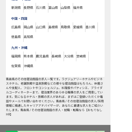
新潟県
長野県
石川県
富山県
山梨県
福井県
中国・四国
広島県
岡山県
山口県
島根県
鳥取県
愛媛県
香川県
徳島県
高知県
九州・沖縄
福岡県
熊本県
鹿児島県
長崎県
大分県
宮崎県
佐賀県
沖縄県
青森県
の
その他宿泊施設
の求人一覧です。ラグジュアリーホテルやビジネ
スホテル、老舗旅館や温泉旅館などの様々な宿泊施設はもちろん、仲居さ
んや支配人、フロントやコンシェルジュ、料理長やパティシエ、ブライダ
ルコーディネーターまで、宿泊業界のあらゆる職種の求人をご用意してい
ます。気になるホテル・旅館の求人があれば、まずはご登録いただくか電
話やメールでお問い合わせください。青森県 / その他宿泊施設の求人/採用
情報に精通したキャリアアドバイザーが、あなたに最適な求人をご紹介い
たします。青森県 / その他宿泊施設の求人・就職・転職なら【おもてなし
HR】