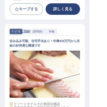
キープする
詳しく見る
八甲田ホテル
正社員
調理（調理師）
和食
住み込み可能、住宅手当あり！年俸420万円から支
給の好待遇な職場です
和食調理
施設業態
リゾートホテル
その他宿泊施設