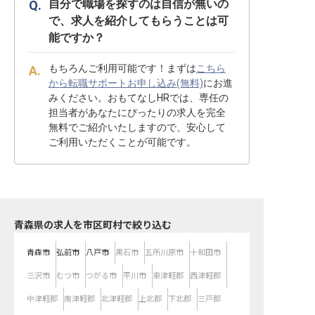
自分で職場を探すのは自信が無いの
で、求人を紹介してもらうことは可
能ですか？
もちろんご利用可能です！まずは
こちら
から転職サポートお申し込み(無料)
にお進
みください。おもてなしHRでは、専任の
担当者があなたにぴったりの求人を完全
無料でご紹介いたしますので、安心して
ご利用いただくことが可能です。
青森県の求人を市区町村で絞り込む
青森市
弘前市
八戸市
黒石市
五所川原市
十和田市
三沢市
むつ市
つがる市
平川市
東津軽郡
西津軽郡
中津軽郡
南津軽郡
北津軽郡
上北郡
下北郡
三戸郡