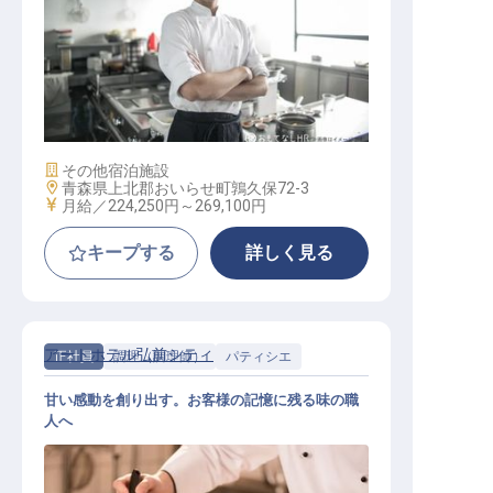
調理スタッフ
施設業態
その他宿泊施設
勤務地
青森県上北郡おいらせ町鶉久保72-3
給与
月給／224,250円～
269,100円
キープする
詳しく見る
アートホテル弘前シティ
正社員
調理（調理師）
パティシエ
甘い感動を創り出す。お客様の記憶に残る味の職
人へ