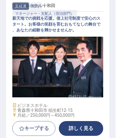
スマイルホテル十和田
正社員
宿泊
マネージャー・支配人（宿泊部門）
新天地での挑戦を応援。借上社宅制度で安心のス
タート。お客様の笑顔を育むおもてなしの舞台で
、あなたの経験を輝かせませんか。
ホテル副支配人・マネージャー候補
施設業態
ビジネスホテル
勤務地
青森県十和田市 稲生町12-15
給与
月給／250,000円～
450,000円
キープする
詳しく見る