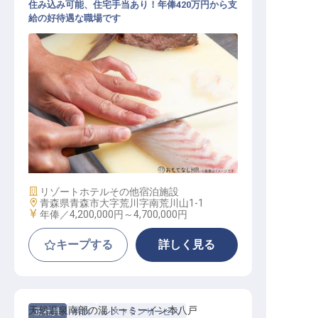
住み込み可能、住宅手当あり！年俸420万円から支
給の好待遇な職場です
和食調理
施設業態
リゾートホテル
その他宿泊施設
勤務地
青森県青森市大字荒川字南荒川山1-1
給与
年俸／4,200,000円～
4,700,000円
キープする
詳しく見る
天然温泉南部の湯ドーミーイン本八戸
正社員
料飲
レストランサービス