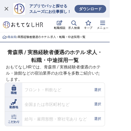
アプリでパッと探せる
ダウンロード
スムーズにお仕事探し！
ログイン
求人検索
転職相談
キープ
メニュー
求人・施設を探す
青森県
実務経験者優遇のホテル 求人・転職・中途採用一覧
キープした求人
青森県 / 実務経験者優遇のホテル 求人・
転職・中途採用一覧
就職・転職 合同説明会
おもてなしHRでは、青森県 / 実務経験者優遇のホテ
ル・旅館などの宿泊業界のお仕事を多数ご紹介いた
おもてなしHRについて
します。
ご利用の流れ
フロント・料飲など
選択
職種
よくある質問
全国または市区町村など
選択
勤務地
ホテル・宿泊業界情報コラム
給与・雇用形態・寮社宅あり など
選択
こだわり