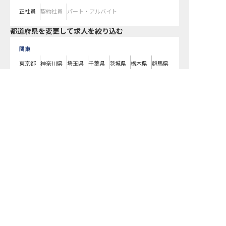
正社員
契約社員
パート・アルバイト
都道府県を変更して求人を絞り込む
関東
東京都
神奈川県
埼玉県
千葉県
茨城県
栃木県
群馬県
近畿
求人を紹介してもらう
大阪府
兵庫県
京都府
滋賀県
奈良県
和歌山県
東海
愛知県
静岡県
岐阜県
三重県
北海道
北海道
東北
宮城県
福島県
青森県
岩手県
山形県
秋田県
北陸・甲信越