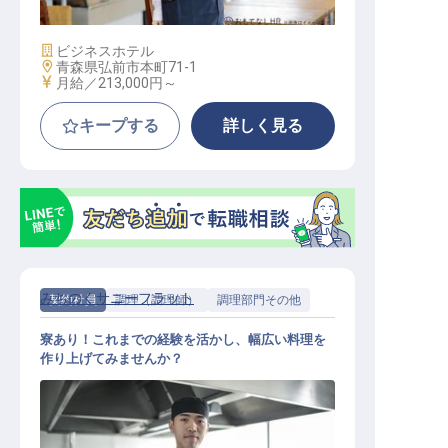
施設業態
ビジネスホテル
勤務地
青森県弘前市本町71-1
給与
月給／213,000円～
キープする
詳しく見る
みちのくサニーフラット
契約社員
調理（調理師）
調理部門その他
寮あり！これまでの経験を活かし、幅広い料理を
作り上げてみませんか？