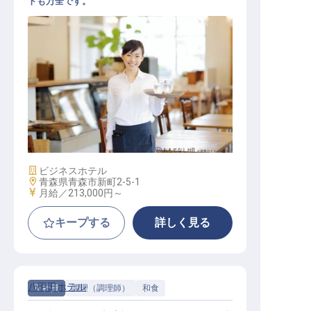
トも万全です。
レストランサービス
施設業態
ビジネスホテル
勤務地
青森県青森市新町2-5-1
給与
月給／213,000円～
キープする
詳しく見る
八甲田ホテル
正社員
調理（調理師）
和食