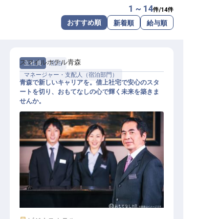
1 ~ 14
件/
14
件
転職サポートに申し込む
無料
おすすめ順
新着順
給与順
採用をお考えの企業様へ
スマイルホテル青森
正社員
宿泊
マネージャー・支配人（宿泊部門）
青森で新しいキャリアを。借上社宅で安心のスタ
ートを切り、おもてなしの心で輝く未来を築きま
せんか。
ホテル副支配人・マネージャー候補