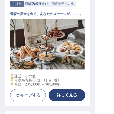
フレアージュスウィート
正社員
調理（調理師）
調理部門その他
青森の美食を創る、あなたのステージがここに。
調理スタッフ
施設業態
運営・その他
勤務地
青森県青森市浜田3丁目1番1
給与
月給／235,000円～
385,000円
キープする
詳しく見る