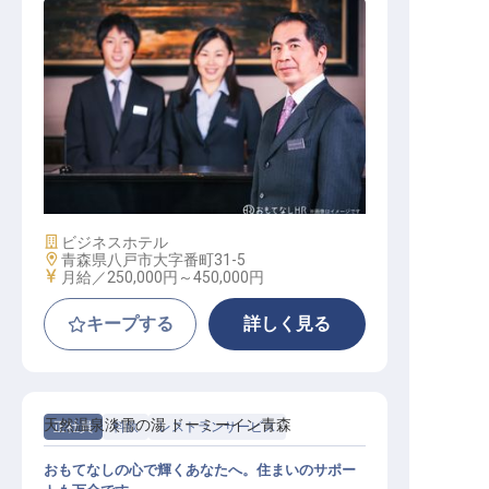
ホテル副支配人・マネージャー候補
施設業態
ビジネスホテル
勤務地
青森県八戸市大字番町31-5
給与
月給／250,000円～
450,000円
キープする
詳しく見る
天然温泉淡雪の湯 ドーミーイン青森
正社員
料飲
レストランサービス
おもてなしの心で輝くあなたへ。住まいのサポー