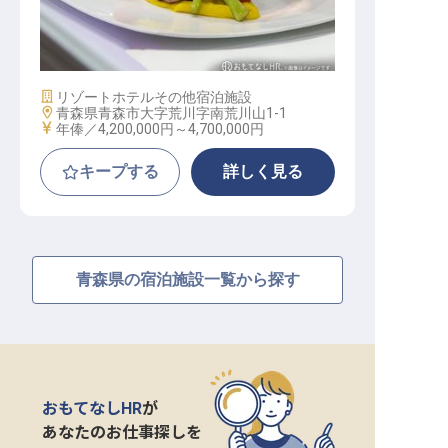
洋食調理
施設業態
リゾートホテル
その他宿泊施設
勤務地
青森県青森市大字荒川字南荒川山1-1
給与
年俸／4,200,000円～
4,700,000円
キープする
詳しく見る
青森県の宿泊施設一覧から探す
おもてなしHR
が
あなたのお仕事探しを