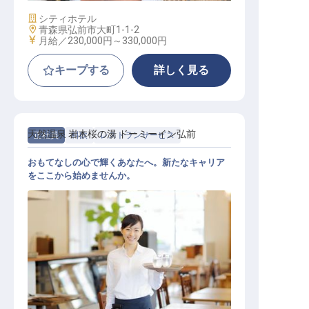
施設業態
シティホテル
勤務地
青森県弘前市大町1-1-2
給与
月給／230,000円～
330,000円
キープする
詳しく見る
天然温泉 岩木桜の湯 ドーミーイン弘前
正社員
料飲
レストランサービス
おもてなしの心で輝くあなたへ。新たなキャリア
をここから始めませんか。
レストランサービス