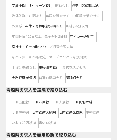
学歴不問
U・Iターン歓迎
転勤なし
残業月20時間以内
海外勤務・出張あり
英語を活かせる
中国語を活かせる
外資系
産休・育休取得実績あり
駅徒歩5分以内
年間休日120日以上
完全週休2日制
マイカー通勤可
寮社宅・住宅補助あり
交通費全額支給
新卒・第二新卒も歓迎
オープニング・新規開業
中抜け勤務なし
未経験者歓迎
資格を活かせる
実務経験者優遇
普通自動車免許
調理師免許
青森県
の求人を路線で絞り込む
ＪＲ五能線
ＪＲ八戸線
ＪＲ大湊線
ＪＲ奥羽本線
ＪＲ津軽線
弘南鉄道大鰐線
弘南鉄道弘南線
津軽鉄道
いわて銀河鉄道
青い森鉄道
青森県の求人を雇用形態で絞り込む