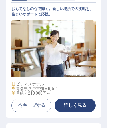
おもてなしの心で輝く。新しい場所での挑戦を、
住まいサポートで応援。
レストランサービス
施設業態
ビジネスホテル
勤務地
青森県八戸市朔日町5-1
給与
月給／213,000円～
キープする
詳しく見る