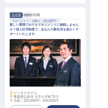
スマイルホテル弘前
正社員
宿泊
マネージャー・支配人（宿泊部門）
新しい環境でホテルマネジメントに挑戦しません
か？借上社宅制度で、あなたの新生活を温かくサ
ポートいたします。
ホテル副支配人・マネージャー候補
施設業態
ビジネスホテル
勤務地
青森県弘前市 大字土手町73-2
給与
月給／250,000円～
450,000円