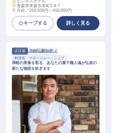
施設業態
ビジネスホテル
勤務地
青森県青森市本町2-4-7
給与
月給／250,000円～
450,000円
キープする
詳しく見る
アートホテル弘前シティ
正社員
調理（調理師）
料理長・マネージャー・シェフ
津軽の美食を彩る、あなたの菓子職人魂が弘前の
新たな物語を紡ぎます
ペストリー【製菓】料理長候補