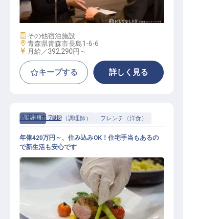
宿泊支配人
施設業態
その他宿泊施設
勤務地
青森県青森市長島1-6-6
給与
月給／392,290円～
キープする
詳しく見る
八甲田ホテル
正社員
調理（調理師）
フレンチ（洋食）
年俸420万円～、住み込みOK！住宅手当もあるの
で新生活も安心です