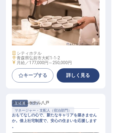
ペストリー【製菓】スタッフ
施設業態
シティホテル
勤務地
青森県弘前市大町1-1-2
給与
月給／177,000円～
250,000円
キープする
詳しく見る
スマイルホテル八戸
正社員
宿泊
マネージャー・支配人（宿泊部門）
おもてなしの心で、新たなキャリアを築きません
か。借上社宅制度で、安心の住まいを応援します
。