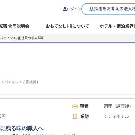
採用をお考えの法人
ログイン
転職 合同説明会
おもてなしHRについて
ホテル・宿泊業界
パティシエ/正社員の求人詳細
）
/
パティシエ
/
正社員
）
職種
調理（調理師） 
00円
業態
シティホテル
に残る味の職人へ