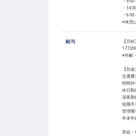
・9:00
・14:0
・6:00
※休憩
給与
【月給
177,0
※年齢
【別途
交通費
時間外
休日勤
深夜勤
役職手
管理職
年末年
昇給：