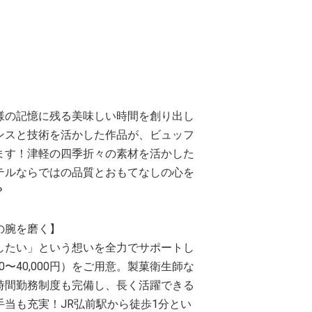
】
様の記憶に残る美味しい時間を創り出し
ンスと技術を活かした作品が、ビュッフ
ます！津軽の四季折々の素材を活かした
テルならではの品質とおもてなしの心を
？
の腕を磨く】
したい」という想いを全力でサポートし
〜40,000円）をご用意。製菓衛生師な
時間勤務制度も完備し、長く活躍できる
当も充実！JR弘前駅から徒歩1分とい