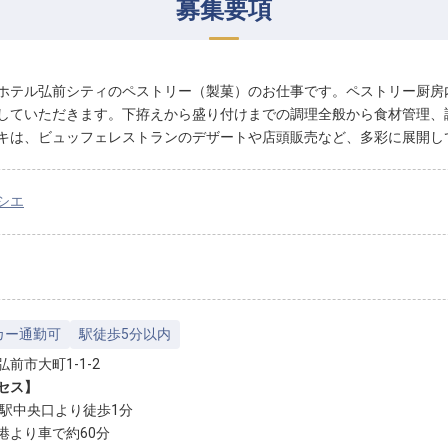
募集要項
ホテル弘前シティのペストリー（製菓）のお仕事です。ペストリー厨房
していただきます。下拵えから盛り付けまでの調理全般から食材管理、
キは、ビュッフェレストランのデザートや店頭販売など、多彩に展開し
シエ
カー通勤可
駅徒歩5分以内
前市大町1-1-2
セス】
前駅中央口より徒歩1分
港より車で約60分