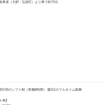
動車道（大鰐・弘前IC）より車で約15分
0～翌0:00のシフト制（実働8時間） 週5日のフルタイム勤務
ト例】