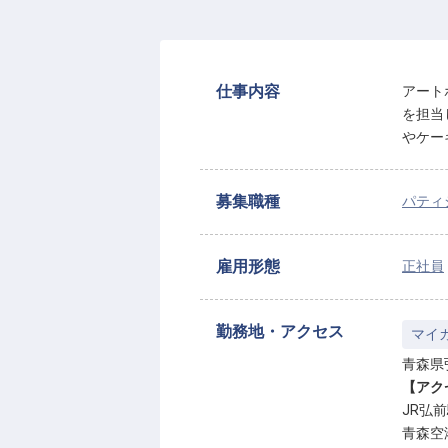
仕事内容
アート
を担当
やケー
募集職種
パティ
雇用形態
正社員
勤務地・アクセス
マイ
青森県弘
【アク
JR弘
青森空