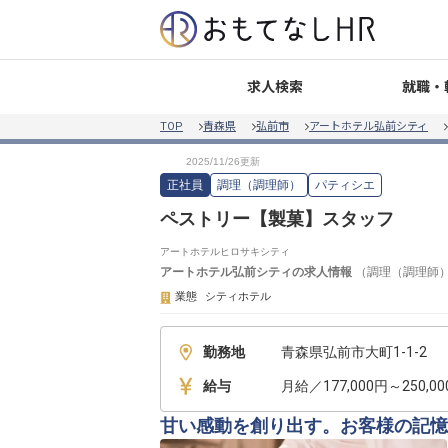
就職・
求人検索
TOP
青森県
弘前市
アートホテル弘前シティ
正社員
調理（調理師）
パティシエ
ペストリー【製菓】スタッフ
アートホテルヒロサキシティ
アートホテル弘前シティ
の求人情報
（
調理（調理師
業態
シティホテル
勤務地
青森県弘前市大町1-1-2
給与
月給／177,000円～250,0
甘い感動を創り出す。お客様の記憶