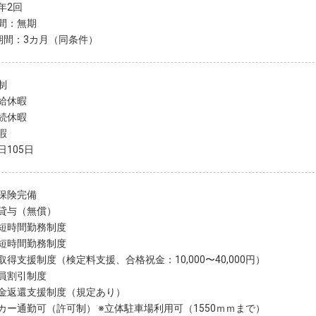
年2回
間：無期
期間：3カ月（同条件）
制
給休暇
続休暇
暇
日105日
保険完備
貸与（無償）
短時間勤務制度
短時間勤務制度
取得支援制度（検定料支援、合格祝金：10,000〜40,000円）
員割引制度
金返還支援制度（規定あり）
カー通勤可（許可制） ※立体駐車場利用可（1550ｍｍまで）