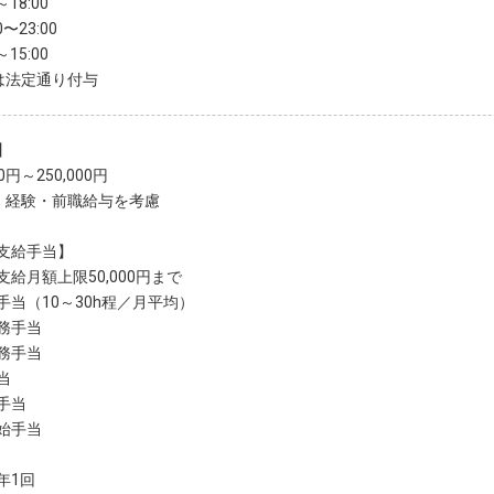
～18:00
0〜23:00
～15:00
は法定通り付与
】
00円～250,000円
・経験・前職給与を考慮
支給手当】
支給月額上限50,000円まで
手当（10～30h程／月平均）
務手当
務手当
当
手当
始手当
年1回