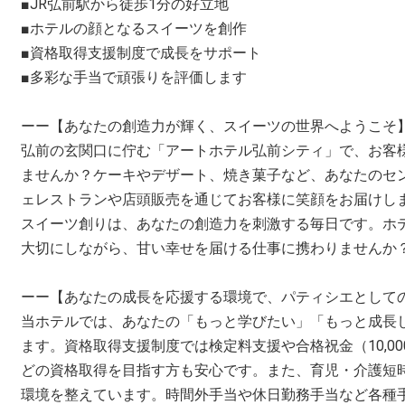
■JR弘前駅から徒歩1分の好立地
■ホテルの顔となるスイーツを創作
■資格取得支援制度で成長をサポート
■多彩な手当で頑張りを評価します
ーー【あなたの創造力が輝く、スイーツの世界へようこそ
弘前の玄関口に佇む「アートホテル弘前シティ」で、お客
ませんか？ケーキやデザート、焼き菓子など、あなたのセ
ェレストランや店頭販売を通じてお客様に笑顔をお届けし
スイーツ創りは、あなたの創造力を刺激する毎日です。ホ
大切にしながら、甘い幸せを届ける仕事に携わりませんか
ーー【あなたの成長を応援する環境で、パティシエとして
当ホテルでは、あなたの「もっと学びたい」「もっと成長
ます。資格取得支援制度では検定料支援や合格祝金（10,000
どの資格取得を目指す方も安心です。また、育児・介護短
環境を整えています。時間外手当や休日勤務手当など各種手