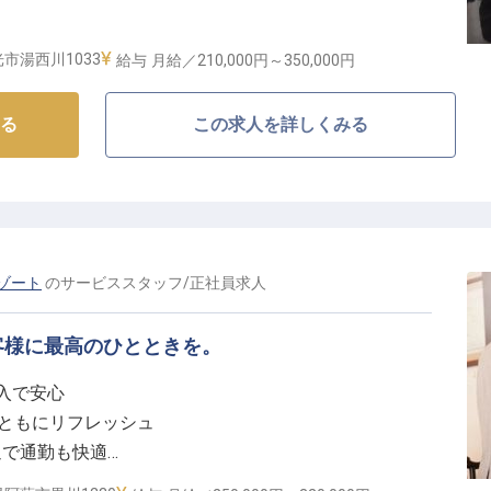
境
市湯西川1033
給与
月給／210,000円～
350,000円
もてなしの最前線】
る
この求人を詳しくみる
で、お客様の大切な思い出づくりをお手伝い。チェック
顔でお客様をお迎えするフロント業務を担当していただ
ちろん、時には売店やレストランのサポートも。一つの
に関わることができるので、ホスピタリティのプロフェ
身につきます。お客様の「また来たい」の言葉がやりが
ゾート
の
サービススタッフ
/
正社員
求人
長できる職場環境】
客様に最高のひとときを。
、スタッフ同士の助け合いを大切にしています。シフト制
収入で安心
通勤の心配もありません。1日2食まで無料の従業員食堂
身ともにリフレッシュ
。資格取得支援制度や奨学金返還支援制度など、あなた
迎で通勤も快適
ップ。福利厚生が充実しているので、長く安心して働け
おもてなしの仕事
でのキャリアを築きたい方、温泉地で心のこもったサー