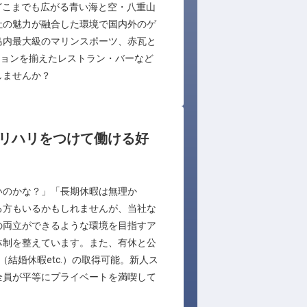
に、どこまでも広がる青い海と空・八重山
社の魅力が融合した環境で国内外のゲ
島内最大級のマリンスポーツ、赤瓦と
ションを揃えたレストラン・バーなど
しませんか？
メリハリをつけて働ける好
いのかな？」「長期休暇は無理か
る方もいるかもしれませんが、当社な
の両立ができるような環境を目指すア
体制を整えています。また、有休と公
結婚休暇etc.）の取得可能。新人ス
全員が平等にプライベートを満喫して