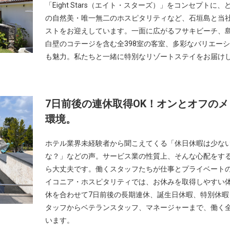
「Eight Stars（エイト・スターズ）」をコンセプト
の自然美・唯一無二のホスピタリティなど、石垣島と当
ストをお迎えしています。一面に広がるフサキビーチ、
白壁のコテージを含む全398室の客室、多彩なバリエー
も魅力。私たちと一緒に特別なリゾートステイをお届け
7日前後の連休取得OK！オンとオフの
環境。
ホテル業界未経験者から聞こえてくる「休日休暇は少な
な？」などの声。サービス業の性質上、そんな心配をす
ら大丈夫です。働くスタッフたちが仕事とプライベート
イコニア・ホスピタリティでは、お休みを取得しやすい
休を合わせて7日前後の長期連休、誕生日休暇、特別休暇（
タッフからベテランスタッフ、マネージャーまで、働く
います。