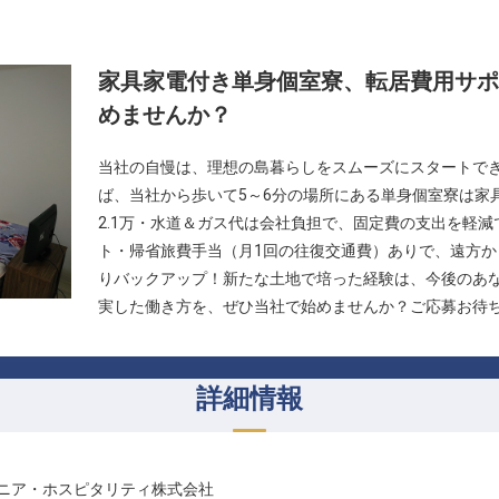
家具家電付き単身個室寮、転居費用サポ
めませんか？
当社の自慢は、理想の島暮らしをスムーズにスタートで
ば、当社から歩いて5～6分の場所にある単身個室寮は家
2.1万・水道＆ガス代は会社負担で、固定費の支出を軽減
ト・帰省旅費手当（月1回の往復交通費）ありで、遠方
りバックアップ！新たな土地で培った経験は、今後のあ
実した働き方を、ぜひ当社で始めませんか？ご応募お待
詳細情報
ニア・ホスピタリティ株式会社