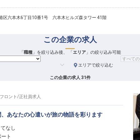
港区六本木6丁目10番1号 六本木ヒルズ森タワー 41階
この企業の求人
「
職種
」を絞り込み後、 「
エリア
」の絞り込み可能
エリア
で絞り込む
この企業の求人
31
件
フロント
/
正社員
求人
間、あなたの心遣いが旅の物語を彩ります
もてなし
ポート