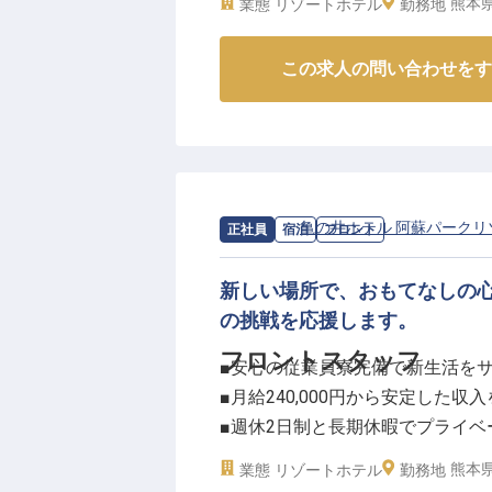
熊本県
業態
リゾートホテル
勤務地
ビスを提供したい方、ぜひ私たち
ーー【阿蘇の雄大な自然に抱かれ
※2025年07月18日時点の情報です
この求人の問い合わせをす
熊本県阿蘇市に位置する当ホテル
ぐひとときを提供しています。
レストランでは、地元の食材を活
細やかなサービスを大切にしてい
お客様の旅の思い出を彩る、温か
求人情報：
亀の井ホテル 阿蘇パークリ
正社員
宿泊
フロント
ーー【働きやすさを追求した環境
当ホテルでは、スタッフが安心し
新しい場所で、おもてなしの
週休2日制に加え、夏期・冬期に
の挑戦を応援します。
ながら働けます。社会保険完備は
フロントスタッフ
■安心の従業員寮完備で新生活を
マイカー通勤も可能で、阿蘇の豊
■月給240,000円から安定した収
※2026年04月22日時点の情報です
■週休2日制と長期休暇でプライベ
■充実の福利厚生とキャリア支援
熊本県
業態
リゾートホテル
勤務地