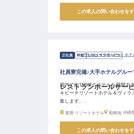
ーー【阿蘇の大自然に抱かれたお
この求人の問い合わせをす
阿蘇の雄大な自然に囲まれた当ホ
ッフを募集します。
チェックインからチェックアウト
し、特別な時間をお届けしてくだ
うコンシェルジュ業務を通じて、
か。
求人情報：
フサキビーチリゾート ホテ
正社員
料飲
レストランサービス
お客様の「ありがとう」が直接聞
社員寮完備♪大手ホテルグル
ーー【安心して長く働ける環境と
国内で約150棟のホテルを展開す
レストランホールサー
当ホテルでは、従業員が安心して
キビーチリゾートホテル＆ヴィラ
をご用意しています。
集します。
月給240,000円からの安定し
や長期連続休暇でプライベートも
沖縄県
業態
リゾートホテル
勤務地
約86,000平米の敷地面積を誇
をスムーズにスタートできます。
一から経験を積み安定のキャリア
資格取得支援制度や奨学金返還支
この求人の問い合わせをす