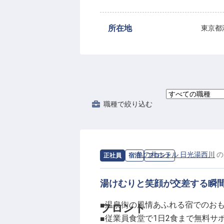
所在地
東京都
職種
で絞り込む
求人情報：
亀の井ホテル 日光湯西川
の
正社員
宿泊
フロント
湯けむりと笑顔が交差する瞬
■温泉街の風情あふれる宿でのお
フロント
■従業員食堂で1日2食まで無料サ