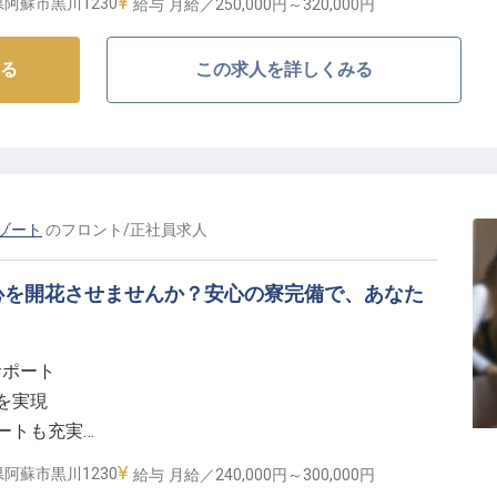
阿蘇市黒川1230
給与
月給／250,000円～
320,000円
と一緒に働きませんか？
たおもてなし】
る
この求人を詳しくみる
は、雄大な阿蘇の自然に囲まれ、訪れるお客様に心安ら
かしたお料理と共に、お客様一人ひとりに寄り添うきめ
ます。
いおもてなしを共に創り上げていきましょう。
ゾート
の
フロント
/
正社員
求人
と成長の機会】
て長く働ける環境を整えています。
心を開花させませんか？安心の寮完備で、あなた
は長期連続休暇も取得可能で、プライベートも充実させ
もちろん、昇給・賞与で日頃の頑張りを評価。
サポート
かな自然の中で、お客様と共に成長できる職場です。
入を実現
ートも充実
で成長を応援
阿蘇市黒川1230
給与
月給／240,000円～
300,000円