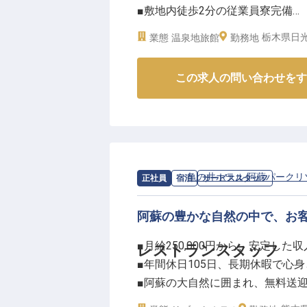
■敷地内徒歩2分の従業員寮完備
■資格取得支援など成長できる環
栃木県日光
業態
温泉地旅館
勤務地
ーー【湯西川の魅力を伝える、お
この求人の問い合わせをす
温泉街の情緒あふれる湯西川温泉
インからチェックアウトまで、笑
きます。予約対応や館内案内はも
部署だけでなく、ホテル運営全体
ッショナルとして幅広いスキルが
いになる、心温まるお仕事です。
求人情報：
亀の井ホテル 阿蘇パークリ
正社員
宿泊
サービススタッフ
ーー【チームで支え合い、共に成
阿蘇の豊かな自然の中で、お
24時間稼働のホテルだからこそ
■月給250,000円から、安定した
レストランスタッフ
で働きやすく、従業員寮も完備で
■年間休日105日、長期休暇で心
があるので、食事面でも安心です
■阿蘇の大自然に囲まれ、無料送
の成長とライフプランをバックア
■お客様の笑顔を創る、心温まる
る環境です。ホスピタリティ業界