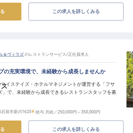
もてなしの舞台】
る
この求人を詳しくみる
テルで、お客様の心に残る滞在を演出するフロントスタ
まで、温かい笑顔と細やかな気配りで、旅の疲れを癒や
さい。周辺観光のご案内や、お客様一人ひとりに寄り添
阿蘇の魅力を伝えるおもてなしのプロを目指しません
ル＆ヴィラズ
の
レストランサービス
/
正社員
求人
ける、やりがいのあるお仕事です。
ープの充実環境で、未経験から成長しませんか
成長を支えるサポート】
るマイステイズ・ホテルマネジメントが運営する「フサ
ビス
長く活躍できるよう、充実した福利厚生とキャリア支援
ズ」で、未経験から成長できるレストランスタッフを募
た給与に加え、昇給・賞与で日頃の頑張りを評価。週休2日制
大切にできます。従業員寮も完備しており、新しい生活
石垣市新川1625
給与
月給／250,000円～
350,000円
るリゾートアイランドホテル。大手グループの充実環境で、
を築くチャンスです！
援制度もあり、あなたの成長とキャリアアップを会社全
る
この求人を詳しくみる