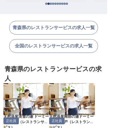
青森県のレストランサービスの求人一覧
全国のレストランサービスの求人一覧
青森県のレストランサービスの求
人
天然温泉淡雪の湯 ドーミー
天然温泉南部の湯ドーミー
正社員
正社員
イン青森
（
レストランサー
イン本八戸
（
レストランサ
ビス
）
ービス
）