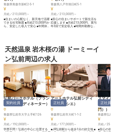
青森県青森市新町2-5-1
青森県八戸市朔日町5-1
月給／213,000円～
月給／213,000円～
■住まいの心配なく、新天地で活躍
■安心の住まいサポートで新生活を
できる社宅制度 ■月給213,000円か
応援します ■月給213,000円、賞与
ら、安定した収入で安心 ■年間休日
年3回で安定収入 ■時間外勤務な
110日、プライベートも充実の環境
し、週休2日制でプライベートも充
■充実の福利厚生で、長く安心して
実 ■充実の福利厚生と資格取得支援
働ける職場 ーー【お客様の心に残
で成長をサポート ーー【心温まる
るおもてなしを追求】 お客様にと
おもてなしを届けるレストランサー
って忘れられないひとときを演出す
ビス】 天然温泉 南部の湯 ドーミー
るため、レストランサービスとして
天然温泉 岩木桜の湯 ドーミーイ
イン本八戸では、お客様に心から安
温かいおもてなしを提供していただ
らげる時間を提供するため、レスト
きます。 調理業務から接客、配
ランサービススタッフを募集してい
ン弘前周辺の求人
膳、清掃まで、多岐にわたる業務を
ます。 調理業務からライブキッチ
通じて、お客様の笑顔を直接見られ
ンでの接客、配膳、下膳、そして厨
るやりがいを感じられるでしょう。
房内の清掃まで、多岐にわたる業務
お客様一人ひとりに寄り添い、心地
を通じて、お客様の「美味しい」と
よい空間を創り出すことが、私たち
いう笑顔を直接感じられるやりがい
の大切な使命です。 あなたの細や
のあるお仕事です。 温かいお料理
かな気配りが、お客様の旅の思い出
と笑顔で、旅の疲れを癒やすひとと
をより豊かなものにします。 ーー
きを演出してください。 お客様と
【安心して長く働ける充実のサポー
の触れ合いを大切にし、おもてなし
ト体制】 新しい環境でのスタート
の心を込めてサービスを提供できる
を全力で応援します。 住居の移動
方を心よりお待ちしております。
を伴う転勤の際には、社内規定に基
ーー【安心の環境で成長できる、充
弘前パークホテル
（
プラン
アートホテル弘前シティ
スマイルホテル弘
づき寮または借上げ社宅をご用意
実のサポート体制】 当施設では、
契約社員
正社員
正社員
ナー・コーディネーター
）
（
パティシエ
）
ージャー・支配人
し、引越し費用や交通費も会社が負
スタッフ一人ひとりが安心して長く
担いたします。 月給213,000円から
働ける環境を整えています。 月給
門）
）
の安定した給与に加え、年3回の賞
213,000円に加え、年3回の賞与で
与や社会保険完備、退職金制度な
青森県弘前市大字土手町126
日頃の頑張りをしっかり評価。 時
青森県弘前市大町1-1-2
青森県弘前市 大字土手町7
ど、将来を見据えた福利厚生も充
間外勤務は基本的に無く、週休2日
実。 年間休日110日とプライベート
制で年間休日110日と、プライベー
月給／192,000円～
月給／177,000円～
月給／250,000円～
も大切にでき、資格取得支援制度で
トも大切にしながら働けます。 寮
スキルアップも可能です。 ※2026
や借上げ社宅のサポートもあり、新
学歴不問！弘前の中心に位置する
■JR弘前駅から徒歩1分の好立地 ■
■安心の借上社宅制度で