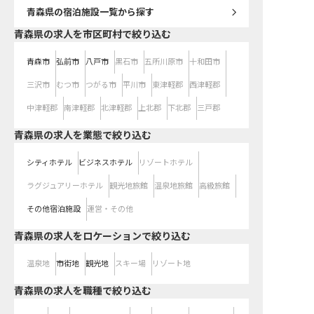
青森県
の宿泊施設一覧から探す
青森県の求人を市区町村で絞り込む
青森市
弘前市
八戸市
黒石市
五所川原市
十和田市
三沢市
むつ市
つがる市
平川市
東津軽郡
西津軽郡
中津軽郡
南津軽郡
北津軽郡
上北郡
下北郡
三戸郡
青森県の求人を業態で絞り込む
シティホテル
ビジネスホテル
リゾートホテル
ラグジュアリーホテル
観光地旅館
温泉地旅館
高級旅館
その他宿泊施設
運営・その他
青森県の求人をロケーションで絞り込む
温泉地
市街地
観光地
スキー場
リゾート地
青森県の求人を職種で絞り込む