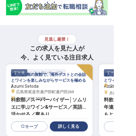
見逃し厳禁！
この求人を見た人が
今、よく見ている注目求人
正社員
レストランサービス
正社員
瀬戸内の島の旅館で、海外ゲストとの会話
瀬戸内の島の旅館
とワインを楽しみながらサービスを極める
とワインを楽しみ
Azumi Setoda
。
Azumi Setoda
広島県尾道市瀬
広島県尾道市瀬戸田町瀬戸田269
月給／232,89
月給／257,703円～
料飲部／スーパーバイザー│ソムリ
料飲部／一般
エに学ぶワイン&サービス／英語を
年連続の瀬戸
活かせる／寮あり
もとでワイン
・Iターン歓迎
詳しく見る
キープ