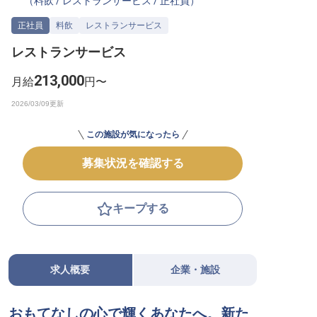
（
料飲
/
レストランサービス
/
正社員
）
転職サポートに申し込む
無料
正社員
料飲
レストランサービス
レストランサービス
採用をお考えの企業様へ
213,000
月給
円〜
この施設が気になったら
募集状況を確認する
キープする
求人概要
企業・施設
おもてなしの心で輝くあなたへ。新た