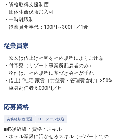
・資格取得支援制度
・団体生命保険加入可
・一時離職制
・従業員食事代：100円～300円／1食
従業員寮
・寮又は借上げ社宅を社内規程によりご用意
・付帯寮（リゾート事業所配属者のみ）
・物件は、社内規程に基づき会社が手配
・借上げ社宅 家賃（共益費・管理費含む）×50%
・単身赴任者 5,000円／月
応募資格
実務経験者優遇
U・Iターン歓迎
■必須経験・資格・スキル
・ホテル業界に活かせるスキル（デパートでの