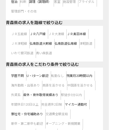
宿泊
料飲
調理（調理師）
客室
施設管理
ブライダル
管理部門・その他
青森県
の求人を路線で絞り込む
ＪＲ五能線
ＪＲ八戸線
ＪＲ大湊線
ＪＲ奥羽本線
ＪＲ津軽線
弘南鉄道大鰐線
弘南鉄道弘南線
津軽鉄道
いわて銀河鉄道
青い森鉄道
青森県の求人をこだわり条件で絞り込む
学歴不問
U・Iターン歓迎
転勤なし
残業月20時間以内
海外勤務・出張あり
英語を活かせる
中国語を活かせる
外資系
産休・育休取得実績あり
駅徒歩5分以内
年間休日120日以上
完全週休2日制
マイカー通勤可
寮社宅・住宅補助あり
交通費全額支給
新卒・第二新卒も歓迎
オープニング・新規開業