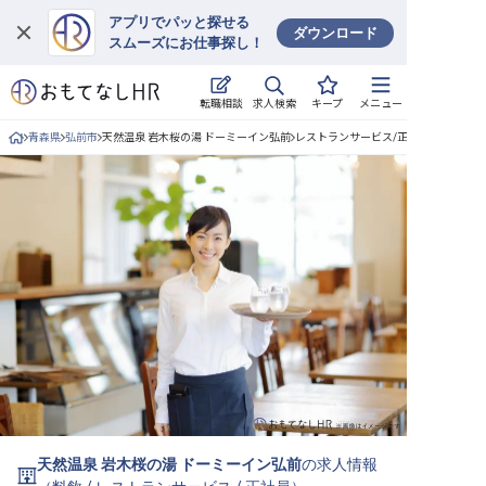
アプリでパッと探せる
ダウンロード
スムーズにお仕事探し！
ログイン
求人検索
転職相談
キープ
メニュー
求人・施設を探す
青森県
弘前市
天然温泉 岩木桜の湯 ドーミーイン弘前
レストランサービス/正社員の求人詳細
キープした求人
就職・転職 合同説明会
おもてなしHRについて
ご利用の流れ
よくある質問
ホテル・宿泊業界情報コラム
天然温泉 岩木桜の湯 ドーミーイン弘前
の求人情報