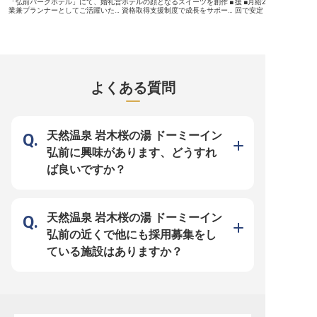
年03月09日時点の情報です
しい場所での生活も安心です。 社
「弘前パークホテル」にて、婚礼営
ホテルの顔となるスイーツを創作 ■
援 ■月給250,000円以上
会保険完備はもちろん、退職金制度
業兼プランナーとしてご活躍いただ
資格取得支援制度で成長をサポート
回で安定 ■月9～10日休
や社員ホテル優待、資格取得支援な
く方を募集します。みなさんにお任
■多彩な手当で頑張りを評価します
ベートも充実 ■ホテル運
ど、あなたのキャリアアップと生活
せするのは、ブライダルプランの提
ーー【あなたの創造力が輝く、スイ
てキャリアアップ ーー【お客様の
を多方面から支える福利厚生が充実
案やイベントの企画、挙式当日まで
ーツの世界へようこそ】 弘前の玄
笑顔を育むおもてなしの舞
しています。 接客経験を活かし、
のご両家のサポートなど。ブライダ
関口に佇む「アートホテル弘前シテ
前の地で、お客様に心温
おもてなしのプロとして成長しませ
ルに関する幅広い業務に携わるた
ィ」で、お客様の記憶に残る美味し
きを提供するホテルです。
んか。 ※2026年03月09日時点の情
め、これまでの経験やアイデアを存
い時間を創り出しませんか？ケーキ
ト業務から売上管理、人
報です
分に活かすことができます。年間休
やデザート、焼き菓子など、あなた
設維持まで、ホテル運営
日は108日をご用意。ゆくゆくは正
のセンスと技術を活かした作品が、
たる業務を通じて、お客
よくある質問
社員として働きたい方にもぴったり
ビュッフェレストランや店頭販売を
りの滞在がより豊かなも
のお仕事です。※2023年10月3日時
通じてお客様に笑顔をお届けしま
う努めています。 地域に
点の情報です。
す！津軽の四季折々の素材を活かし
おもてなしの心で、お客
たスイーツ創りは、あなたの創造力
残るサービスを共に創り
を刺激する毎日です。ホテルならで
ませんか。 あなたのホス
はの品質とおもてなしの心を大切に
ィが、お客様の笑顔に繋
天然温泉 岩木桜の湯 ドーミーイン
しながら、甘い幸せを届ける仕事に
いを感じられる環境です。 ー
携わりませんか？ ーー【あなたの
【成長を支える充実の環
弘前に興味があります、どうすれ
成長を応援する環境で、パティシエ
の道】 当ホテルでは、社
としての腕を磨く】 当ホテルで
とりの成長とキャリアア
ば良いですか？
は、あなたの「もっと学びたい」
にしています。 月給250,
「もっと成長したい」という想いを
の安定した給与に加え、
全力でサポートします。資格取得支
与と年1回の昇給で、あ
援制度では検定料支援や合格祝金
りをしっかりと評価。 借
（10,000〜40,000円）をご用意。
度や従業員割引、資格取
製菓衛生師などの資格取得を目指す
など、安心して長く働け
天然温泉 岩木桜の湯 ドーミーイン
方も安心です。また、育児・介護短
も充実しています。 ホテ
時間勤務制度も完備し、長く活躍で
メント経験をお持ちの方
弘前の近くで他にも採用募集をし
きる環境を整えています。時間外手
るキャリアアップを目指
当や休日勤務手当など各種手当も充
とって、理想的な環境が
ている施設はありますか？
実！JR弘前駅から徒歩1分という好
ます。
立地で、マイカー通勤も可能です。
あなたの技術と情熱を活かせる職場
で、パティシエとしての新たなステ
ージへ踏み出しませんか？ ※2025
年07月17日時点の情報です