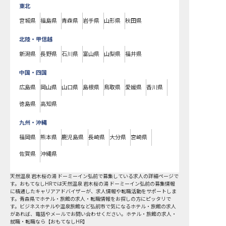
東北
宮城県
福島県
青森県
岩手県
山形県
秋田県
北陸・甲信越
新潟県
長野県
石川県
富山県
山梨県
福井県
中国・四国
広島県
岡山県
山口県
島根県
鳥取県
愛媛県
香川県
徳島県
高知県
九州・沖縄
福岡県
熊本県
鹿児島県
長崎県
大分県
宮崎県
佐賀県
沖縄県
天然温泉 岩木桜の湯 ドーミーイン弘前で募集している求人の詳細ページで
す。おもてなしHRでは天然温泉 岩木桜の湯 ドーミーイン弘前の募集情報
に精通したキャリアアドバイザーが、求人情報や転職活動をサポートしま
す。青森県でホテル・旅館の求人・転職情報をお探しの方にピッタリで
す。ビジネスホテルや温泉旅館など
弘前市
で気になるホテル・旅館の求人
があれば、電話やメールでお問い合わせください。ホテル・旅館の求人・
就職・転職なら【おもてなしHR】