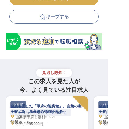
キープする
見逃し厳禁！
この求人を見た人が
今、よく見ている注目求人
正社員
正社員
皇族も愛した「甲府の迎賓館」。言葉の裏
皇族も愛した「甲
を察する、最高峰の指揮を執る
を察し、最高峰の
マネージャー・支配人（宿泊部門）
マネージャー・支
山梨県甲府市湯村2-5-21
山梨県甲府市湯村
常磐ホテル
常磐ホテル
月給／285,000円～
月給／285,00