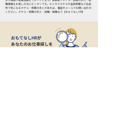
求人情報や転職活動をサポートします。青森県でホテル・旅館の求人・転
職情報をお探しの方にピッタリです。ビジネスホテルや温泉旅館など
弘前
市
で気になるホテル・旅館の求人があれば、電話やメールでお問い合わせ
ください。ホテル・旅館の求人・就職・転職なら【おもてなしHR】
おもてなしHR
が
あなたのお仕事探しを
お手伝いします！
サポート登録後の流れ
サポート

電話で

マッチする

企業と

内定

登録
ヒアリング
求人をご紹介
面接
入社
宿泊業界専任のキャリアアドバイザーがあなたの転
職活動を徹底サポート!
納得できる転職先をご提案いたします。