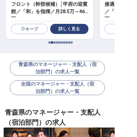
フロント（幹部候補）│甲府の迎賓
接遇係（幹部
館／「和」を指揮／月28.5万～46
／「和」を継ぐ
万
万
詳しく見る
キープ
青森県のマネージャー・支配人（宿
泊部門）の求人一覧
全国のマネージャー・支配人（宿
泊部門）の求人一覧
青森県のマネージャー・支配人
（宿泊部門）の求人