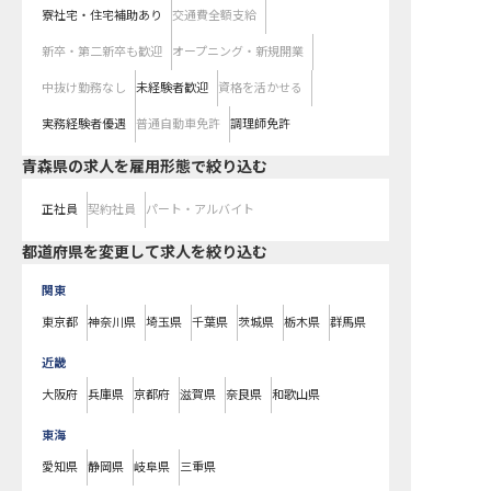
寮社宅・住宅補助あり
交通費全額支給
新卒・第二新卒も歓迎
オープニング・新規開業
中抜け勤務なし
未経験者歓迎
資格を活かせる
実務経験者優遇
普通自動車免許
調理師免許
青森県の求人を雇用形態で絞り込む
正社員
契約社員
パート・アルバイト
都道府県を変更して求人を絞り込む
関東
東京都
神奈川県
埼玉県
千葉県
茨城県
栃木県
群馬県
近畿
大阪府
兵庫県
京都府
滋賀県
奈良県
和歌山県
東海
愛知県
静岡県
岐阜県
三重県