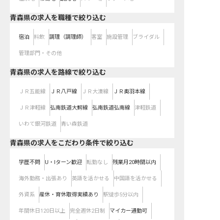
青森県の求人を職種で絞り込む
宿泊
料飲
調理（調理師）
客室
施設管理
ブライダル
管理部門・その他
青森県
の求人を路線で絞り込む
ＪＲ五能線
ＪＲ八戸線
ＪＲ大湊線
ＪＲ奥羽本線
ＪＲ津軽線
弘南鉄道大鰐線
弘南鉄道弘南線
津軽鉄道
いわて銀河鉄道
青い森鉄道
青森県の求人をこだわり条件で絞り込む
学歴不問
U・Iターン歓迎
転勤なし
残業月20時間以内
海外勤務・出張あり
英語を活かせる
中国語を活かせる
外資系
産休・育休取得実績あり
駅徒歩5分以内
年間休日120日以上
完全週休2日制
マイカー通勤可