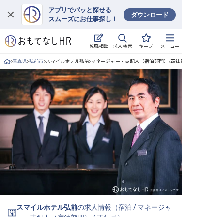
アプリでパッと探せる
ダウンロード
スムーズにお仕事探し！
ログイン
求人検索
転職相談
キープ
メニュー
求人・施設を探す
青森県
弘前市
スマイルホテル弘前
マネージャー・支配人（宿泊部門）/正社員の求人詳細
キープした求人
就職・転職 合同説明会
おもてなしHRについて
ご利用の流れ
よくある質問
ホテル・宿泊業界情報コラム
スマイルホテル弘前
の求人情報（
宿泊
/
マネージャ