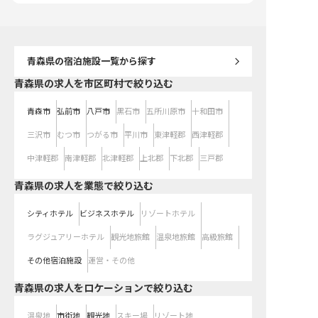
で、通勤も便利。あなたの製菓技術
実！JR弘前駅から徒歩1
で、お客様と津軽の架け橋になりま
立地で、マイカー通勤も
せんか？ ※2025年07月17日時点の
あなたの技術と情熱を活
情報です
で、パティシエとしての
ージへ踏み出しませんか？ 
年07月17日時点の情報で
青森県
の宿泊施設一覧から探す
青森県の求人を市区町村で絞り込む
青森市
弘前市
八戸市
黒石市
五所川原市
十和田市
三沢市
むつ市
つがる市
平川市
東津軽郡
西津軽郡
中津軽郡
南津軽郡
北津軽郡
上北郡
下北郡
三戸郡
青森県の求人を業態で絞り込む
シティホテル
ビジネスホテル
リゾートホテル
ラグジュアリーホテル
観光地旅館
温泉地旅館
高級旅館
その他宿泊施設
運営・その他
青森県の求人をロケーションで絞り込む
温泉地
市街地
観光地
スキー場
リゾート地