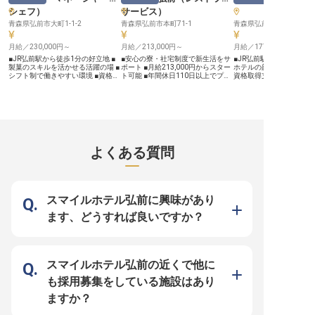
るやりがいを感じられます。 借上
者として、ホテル運営の根幹を担う
奨励制度など、充実した
シェフ
）
サービス
）
社宅制度や従業員割引制度など、安
重要なポジションです。 フロント
あなたのキャリアアップ
心して長く働ける福利厚生も充実。
業務からスタッフの育成、売上管
ホテルマネジメント経験
青森県弘前市大町1-1-2
青森県弘前市本町71-1
青森県弘前市大町1-1-2
あなたの成長を会社全体でサポート
理、施設保全、さらには集客戦略の
方、またはフロント経験
し、将来のキャリアアップを共に描
立案まで、幅広い業務を通じて経営
方を歓迎します。 副支配
いていける環境です。
月給／230,000円～
視点を養えます。 経験豊富な先輩
月給／213,000円～
ージャー候補として、あ
月給／177,000円～
社員からの丁寧な研修制度も充実し
とスキルを存分に発揮し
■JR弘前駅から徒歩1分の好立地 ■
■安心の寮・社宅制度で新生活をサ
■JR弘前駅から徒歩1分の
ており、着実にスキルアップできる
リーダーとして活躍でき
製菓のスキルを活かせる活躍の場 ■
ポート ■月給213,000円からスター
ホテルの顔となるスイーツ
環境です。 社会保険完備はもちろ
こにあります。
シフト制で働きやすい環境 ■資格取
ト可能 ■年間休日110日以上でプラ
資格取得支援制度で成長
ん、退職金制度や確定拠出年金な
得支援で成長をバックアップ ーー
イベートも充実 ■時間外勤務なしで
■多彩な手当で頑張りを
ど、将来を見据えた福利厚生も手厚
【津軽の美食を彩る、あなたの製菓
ワークライフバランス ーー【お客
ーー【あなたの創造力が
く、安心して長くキャリアを築ける
スキルが輝く場所】 弘前の玄関口
様の笑顔を育むおもてなしの舞台】
ーツの世界へようこそ】 
でしょう。
に佇む「アートホテル弘前シテ
お客様に心温まるひとときをお届け
関口に佇む「アートホテ
ィ」。津軽の四季折々の食材を活か
するため、レストランサービススタ
ィ」で、お客様の記憶に
した料理とともに、お客様の記憶に
ッフとしてご活躍いただきます。
い時間を創り出しません
残る甘い感動を創り出すのがあなた
調理業務からライブキッチンでのパ
やデザート、焼き菓子な
の役割ですレストラン。レストラ
フォーマンス、お客様との温かい接
のセンスと技術を活かし
よくある質問
ン、ラウンジ、宴会や婚礼など、
客、配膳・下膳、そして清潔な環境
ビュッフェレストランや
様々なシーンで提供するスイーツを
を保つ清掃まで、多岐にわたる業務
通じてお客様に笑顔をお
通じて、お客様に特別なひとときを
を通じて、お客様の記憶に残るおも
す！津軽の四季折々の素
お届けしましょう。津軽の豊かな食
てなしを創造してください。 あな
たスイーツ創りは、あな
文化と、あなたの創造性が出会う場
たの細やかな気配りが、お客様の笑
を刺激する毎日です。ホ
所で、新たな「おもてなし」の形を
顔へと繋がります。 ーー【成長を
はの品質とおもてなしの
スマイルホテル弘前に興味があり
一緒に追求していきませんか？ ー
支える充実の環境とキャリアパス】
しながら、甘い幸せを届
ー【あなたの経験と情熱を活かし、
社会保険完備はもちろん、退職金制
携わりませんか？ ーー【あなたの
ます、どうすれば良いですか？
キャリアアップを実現】 製菓のプ
度や企業年金制度など、将来を見据
成長を応援する環境で、
ロフェッショナルとして、メニュー
えた安心の福利厚生をご用意してい
としての腕を磨く】 当ホ
開発から食材発注、原価管理、そし
ます。 社員ホテル優待制度でプラ
は、あなたの「もっと学
てスタッフ育成まで、あなたのスキ
イベートも充実させながら、資格取
「もっと成長したい」と
ルと経験に応じて幅広くお任せしま
得支援制度で自身のスキルアップも
全力でサポートします。
す。HACCPに基づく衛生管理な
目指せます。 業界問わず接客経験
援制度では検定料支援や
スマイルホテル弘前の近くで他に
ど、ホテル製菓の専門性も身につき
をお持ちの方、PCの基本操作がで
（10,000〜40,000円
ます。資格取得支援制度を活用し
きる方を歓迎。 あなたの経験と
製菓衛生師などの資格取
も採用募集をしている施設はあり
て、さらなるスキルアップも可能！
「おもてなし」の心を活かし、新た
方も安心です。また、育
育児・介護短時間勤務制度など、長
なキャリアを築いていきましょう。
時間勤務制度も完備し、
ますか？
く働き続けられる環境も整っていま
※2026年03月09日時点の情報です
きる環境を整えています
す。駅から徒歩1分という好立地
当や休日勤務手当など各