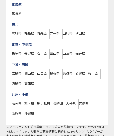
北海道
北海道
東北
宮城県
福島県
青森県
岩手県
山形県
秋田県
北陸・甲信越
新潟県
長野県
石川県
富山県
山梨県
福井県
中国・四国
広島県
岡山県
山口県
島根県
鳥取県
愛媛県
香川県
徳島県
高知県
九州・沖縄
福岡県
熊本県
鹿児島県
長崎県
大分県
宮崎県
佐賀県
沖縄県
スマイルホテル弘前で募集している求人の詳細ページです。おもてなしHR
ではスマイルホテル弘前の募集情報に精通したキャリアアドバイザーが、