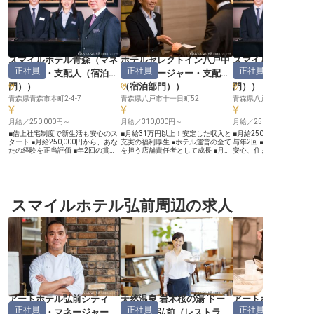
スマイルホテル青森
（
マネ
ホテルセレクトイン八戸中
スマイルホテル八
正社員
正社員
正社員
ージャー・支配人（宿泊部
央
（
マネージャー・支配人
ージャー・支配人
門）
）
（宿泊部門）
）
門）
）
青森県青森市本町2-4-7
青森県八戸市十一日町52
青森県八戸市大字番町31-
月給／250,000円～
月給／310,000円～
月給／250,000円～
■借上社宅制度で新生活も安心のス
■月給31万円以上！安定した収入と
■月給250,000円からス
タート ■月給250,000円から、あな
充実の福利厚生 ■ホテル運営の全て
与年2回 ■借上社宅制度
たの経験を正当評価 ■年2回の賞与
を担う店舗責任者として成長 ■月8
安心、住まいの心配不要 
と年1回の昇給で頑張りを還元 ■ホ
～9日休み！プライベートも大切に
ネジメント経験を活かし
テルマネジメント経験を活かし、キ
できる環境 ■退職金制度や研修制度
アップ ■八戸駅から徒歩
ャリアアップ ーー【お客様に寄り
で長期的なキャリアを支援 ーー
便利な好立地 ーー【お客様に寄り
添うおもてなしの心】 お客様が心
【お客様の心に残るおもてなしを追
添うおもてなしの舞台】 
から安らぎ、笑顔になれる空間を提
求する喜び】 お客様にとって忘れ
心に残る滞在を演出する
供することが私たちの喜びです。
スマイルホテル弘前周辺の求人
られない滞在を創造するため、私た
ント業務から売上・人員
フロント業務から売上管理、施設管
ちは日々心を込めたおもてなしを実
まで、ホテル運営全般に
理まで、ホテル運営の多岐にわたる
践しています。 フロント業務を通
ただきます。 予約の価格
業務を通じて、お客様一人ひとりに
じてお客様と直接触れ合い、温かい
行会社へのセールス業務
寄り添うおもてなしの心を育んでい
笑顔と細やかな気配りで快適な時間
にわたる業務を通じて、
ただけます。 地域に根差した温か
を提供してください。 時にはお客
きめ細やかなおもてなし
いサービスで、お客様にとって忘れ
様の声に耳を傾け、新たなサービス
施設の魅力を高めていく
られない滞在を演出しましょう。
やイベントの企画立案にも携わり、
感じられます。 あなたの
ーー【成長を支える環境とキャリア
感動を届ける喜びを分かち合いまし
リティで、お客様に笑顔
パス】 副支配人・マネージャー候
ょう。 地域に根差した温かいサー
届けください。 ーー【成長を支え
補として、ホテル運営の中核を担う
ビスで、お客様の旅の思い出を彩る
る環境とキャリアパス】 
重要なポジションです。 これまで
大切な役割を担っていただきます。
は、従業員一人ひとりの
アートホテル弘前シティ
天然温泉 岩木桜の湯 ドー
アートホテル弘前
のフロント経験を活かし、チームを
ーー【リーダーシップを発揮し、未
にしています。 社会保険
正社員
正社員
正社員
まとめ、より良いサービスを追求す
来を築くキャリアパス】 店舗責任
ちろん、従業員割引制度
（
料理長・マネージャー・
ミーイン弘前
（
レストラン
（
パティシエ