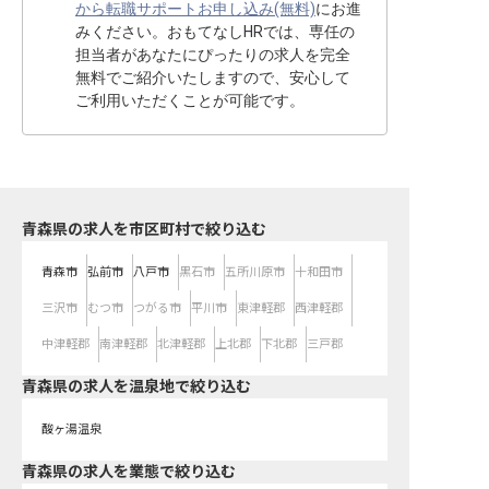
から転職サポートお申し込み(無料)
にお進
みください。おもてなしHRでは、専任の
担当者があなたにぴったりの求人を完全
無料でご紹介いたしますので、安心して
ご利用いただくことが可能です。
青森県の求人を市区町村で絞り込む
青森市
弘前市
八戸市
黒石市
五所川原市
十和田市
三沢市
むつ市
つがる市
平川市
東津軽郡
西津軽郡
中津軽郡
南津軽郡
北津軽郡
上北郡
下北郡
三戸郡
青森県の求人を温泉地で絞り込む
酸ヶ湯温泉
青森県の求人を業態で絞り込む