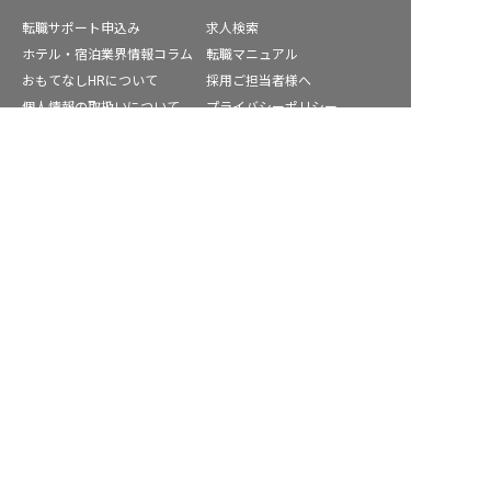
転職サポート申込み
求人検索
ホテル・宿泊業界情報コラム
転職マニュアル
おもてなしHRについて
採用ご担当者様へ
個人情報の取扱いについて
プライバシーポリシー
利用規約
退会手続き
青森県の求人を紹介してもらう
運営会社
宿泊業界用語集
商標について
サイトマップ
公式コミュニティ
株式会社ネクストビート運営サービス
保育業界の求職者様向けサービス
保育士バンク！ - 日本最大級。保育士・幼稚園教諭向け転職支
援サイト
保育士バンク！新卒 - 保育士・幼稚園教諭を目指す「学生向