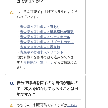
はできますか？
もちろん可能です！以下の条件がよく見
られています。
・
青森県 × 宿泊求人 ×
寮あり
・
青森県 × 宿泊求人 ×
業界経験者優遇
・
青森県 × 宿泊求人 ×
シティホテル
・
青森県 × 宿泊求人 ×
リゾートホテル
・
青森県 × 宿泊求人 ×
温泉地
・
青森県 × 宿泊求人 ×
フロント
他にも様々な条件で絞り込みができま
す！
青森県の一覧ページ
からご確認くだ
さい。
自分で職場を探すのは自信が無いの
で、求人を紹介してもらうことは可
能ですか？
もちろんご利用可能です！まずは
こちら