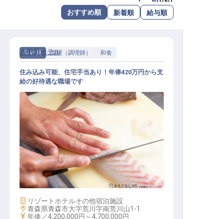
転職サポートに申し込む
おすすめ順
新着順
給与順
無料
採用をお考えの企業様へ
八甲田ホテル
正社員
調理（調理師）
和食
住み込み可能、住宅手当あり！年俸420万円から支
給の好待遇な職場です
和食調理
施設業態
リゾートホテル
その他宿泊施設
勤務地
青森県青森市大字荒川字南荒川山1-1
給与
年俸／4,200,000円～
4,700,000円