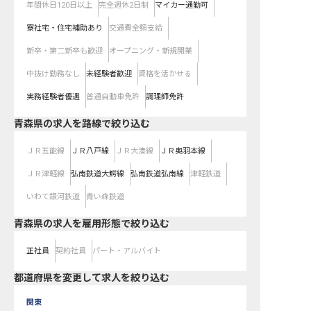
年間休日120日以上
完全週休2日制
マイカー通勤可
寮社宅・住宅補助あり
交通費全額支給
新卒・第二新卒も歓迎
オープニング・新規開業
中抜け勤務なし
未経験者歓迎
資格を活かせる
実務経験者優遇
普通自動車免許
調理師免許
青森県
の求人を路線で絞り込む
ＪＲ五能線
ＪＲ八戸線
ＪＲ大湊線
ＪＲ奥羽本線
ＪＲ津軽線
弘南鉄道大鰐線
弘南鉄道弘南線
津軽鉄道
いわて銀河鉄道
青い森鉄道
青森県の求人を雇用形態で絞り込む
正社員
契約社員
パート・アルバイト
都道府県を変更して求人を絞り込む
関東