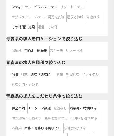
シティホテル
ビジネスホテル
リゾートホテル
ラグジュアリーホテル
観光地旅館
温泉地旅館
高級旅館
その他宿泊施設
運営・その他
青森県の求人をロケーションで絞り込む
温泉地
市街地
観光地
スキー場
リゾート地
青森県の求人を職種で絞り込む
宿泊
料飲
調理（調理師）
客室
施設管理
ブライダル
管理部門・その他
青森県の求人をこだわり条件で絞り込む
学歴不問
U・Iターン歓迎
転勤なし
残業月20時間以内
海外勤務・出張あり
英語を活かせる
中国語を活かせる
外資系
産休・育休取得実績あり
駅徒歩5分以内