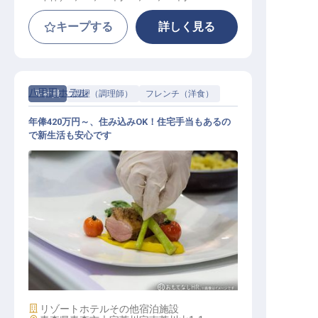
キープする
詳しく見る
八甲田ホテル
正社員
調理（調理師）
フレンチ（洋食）
年俸420万円～、住み込みOK！住宅手当もあるの
で新生活も安心です
洋食調理
施設業態
リゾートホテル
その他宿泊施設