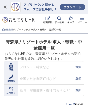
アプリでパッと探せる
ダウンロード
スムーズにお仕事探し！
ログイン
求人検索
転職相談
キープ
メニュー
求人・施設を探す
青森県
リゾートホテルの求人・転職・中途採用一覧
キープした求人
青森県 / リゾートホテル 求人・転職・中
途採用一覧
就職・転職 合同説明会
おもてなしHRでは、青森県 / リゾートホテルの宿泊
業界のお仕事を多数ご紹介いたします。
おもてなしHRについて
フロント・料飲など
選択
職種
ご利用の流れ
全国または市区町村など
選択
勤務地
よくある質問
給与・雇用形態・寮社宅あり など
選択
ホテル・宿泊業界情報コラム
こだわり
1 ~ 2
件/
2
件