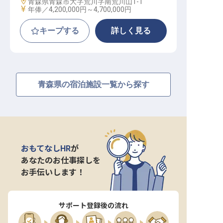
勤務地
青森県青森市大字荒川字南荒川山1-1
給与
年俸／4,200,000円～
4,700,000円
キープする
詳しく見る
青森県の宿泊施設一覧から探す
おもてなしHR
が
あなたのお仕事探しを
お手伝いします！
サポート登録後の流れ