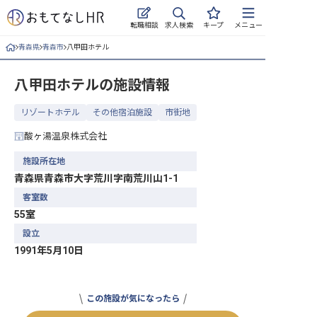
求人検索
転職相談
キープ
メニュー
青森県
青森市
八甲田ホテル
ログイン
八甲田ホテル
の施設情報
求人・施設を探す
リゾートホテル
その他宿泊施設
市街地
キープした求人
酸ヶ湯温泉株式会社
就職・転職 合同説明会
施設所在地
青森県青森市大字荒川字南荒川山1-1
おもてなしHRについて
客室数
55室
ご利用の流れ
設立
よくある質問
1991年5月10日
ホテル・宿泊業界情報コラム
この施設が気になったら