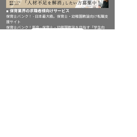
保育業界の求職者様向けサービス
保育士バンク！ - 日本最大級。保育士・幼稚園教諭向け転職支
援サイト
保育士バンク！新卒 - 保育士・幼稚園教諭を目指す「学生向
転職フルサポート実施中！
け」就職活動情報サイト
法人様向けサービス
サポートに申し込む
保育士バンク！コネクト - 保育施設向けの業務支援システム
保育士バンク！パレット - 保育施設専門の職員マネジメントツ
ール
保育士バンク！ウェブパック - 保育施設向けホームページ制作
保育士バンク！総研 - 保育園経営や保育の実務に活かせる有益
な情報発信サイト
育児者様向けサービス
KIDSNA STYLE - 「育てるを考える」子育て情報メディア
KIDSNAシッター - ベビーシッターサービス
KIDSNA園ナビ - 保育園・幼稚園検索
ホテル業界・飲食業界の求職者様向けサービス
おもてなしHR - 宿泊業界専門の就職・転職支援サービス
FURUMAU - 調理師専門の就職・転職支援サービス
Hospitality Careers - シンガポールの宿泊・飲食専門転職支援
サービス
886旅館人力銀行 日本旅館工作 - 日本と台湾の観光業を結ぶ課
題解決型プラットフォーム