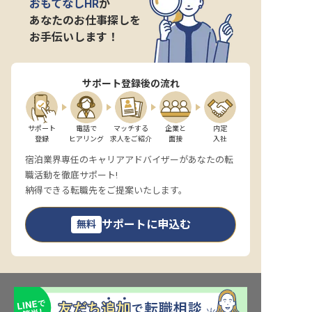
おもてなしHR
が
あなたのお仕事探しを
お手伝いします！
サポート登録後の流れ
サポート

電話で

マッチする

企業と

内定

登録
ヒアリング
求人をご紹介
面接
入社
宿泊業界専任のキャリアアドバイザーがあなたの転
職活動を徹底サポート!
納得できる転職先をご提案いたします。
サポートに申込む
無料