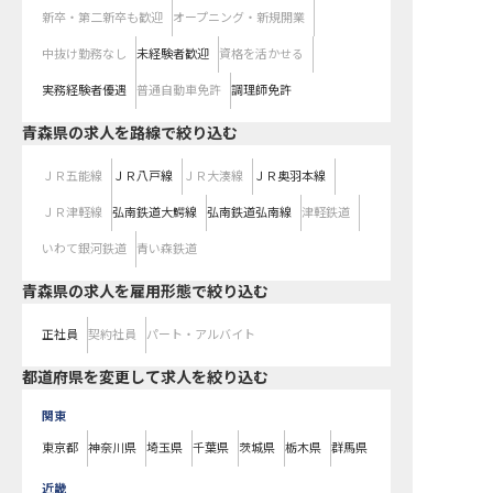
新卒・第二新卒も歓迎
オープニング・新規開業
中抜け勤務なし
未経験者歓迎
資格を活かせる
実務経験者優遇
普通自動車免許
調理師免許
青森県
の求人を路線で絞り込む
ＪＲ五能線
ＪＲ八戸線
ＪＲ大湊線
ＪＲ奥羽本線
ＪＲ津軽線
弘南鉄道大鰐線
弘南鉄道弘南線
津軽鉄道
いわて銀河鉄道
青い森鉄道
青森県の求人を雇用形態で絞り込む
正社員
契約社員
パート・アルバイト
都道府県を変更して求人を絞り込む
関東
東京都
神奈川県
埼玉県
千葉県
茨城県
栃木県
群馬県
近畿