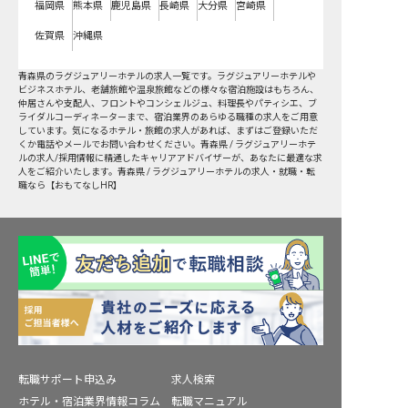
福岡県
熊本県
鹿児島県
長崎県
大分県
宮崎県
佐賀県
沖縄県
青森県
の
ラグジュアリーホテル
の求人一覧です。ラグジュアリーホテルや
ビジネスホテル、老舗旅館や温泉旅館などの様々な宿泊施設はもちろん、
仲居さんや支配人、フロントやコンシェルジュ、料理長やパティシエ、ブ
ライダルコーディネーターまで、宿泊業界のあらゆる職種の求人をご用意
しています。気になるホテル・旅館の求人があれば、まずはご登録いただ
くか電話やメールでお問い合わせください。青森県 / ラグジュアリーホテ
ルの求人/採用情報に精通したキャリアアドバイザーが、あなたに最適な求
人をご紹介いたします。青森県 / ラグジュアリーホテルの求人・就職・転
職なら【おもてなしHR】
転職サポート申込み
求人検索
ホテル・宿泊業界情報コラム
転職マニュアル