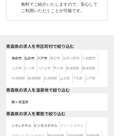
無料でご紹介いたしますので、安心して
ご利用いただくことが可能です。
青森県の求人を市区町村で絞り込む
青森市
弘前市
八戸市
黒石市
五所川原市
十和田市
三沢市
むつ市
つがる市
平川市
東津軽郡
西津軽郡
中津軽郡
南津軽郡
北津軽郡
上北郡
下北郡
三戸郡
青森県の求人を温泉地で絞り込む
酸ヶ湯温泉
青森県の求人を業態で絞り込む
シティホテル
ビジネスホテル
リゾートホテル
ラグジュアリーホテル
観光地旅館
温泉地旅館
高級旅館