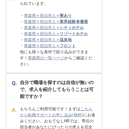
られています。
・
青森県 × 宿泊求人 ×
寮あり
・
青森県 × 宿泊求人 ×
業界経験者優遇
・
青森県 × 宿泊求人 ×
シティホテル
・
青森県 × 宿泊求人 ×
リゾートホテル
・
青森県 × 宿泊求人 ×
温泉地
・
青森県 × 宿泊求人 ×
フロント
他にも様々な条件で絞り込みができま
す！
青森県の一覧ページ
からご確認くだ
さい。
自分で職場を探すのは自信が無いの
で、求人を紹介してもらうことは可
能ですか？
もちろんご利用可能です！まずは
こちら
から転職サポートお申し込み(無料)
にお進
みください。おもてなしHRでは、専任の
担当者があなたにぴったりの求人を完全