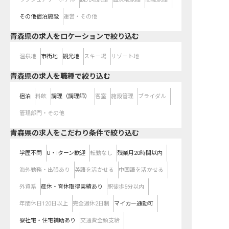
その他宿泊施設
運営・その他
青森県の求人をロケーションで絞り込む
温泉地
市街地
観光地
スキー場
リゾート地
青森県の求人を職種で絞り込む
宿泊
料飲
調理（調理師）
客室
施設管理
ブライダル
管理部門・その他
青森県の求人をこだわり条件で絞り込む
学歴不問
U・Iターン歓迎
転勤なし
残業月20時間以内
海外勤務・出張あり
英語を活かせる
中国語を活かせる
外資系
産休・育休取得実績あり
駅徒歩5分以内
年間休日120日以上
完全週休2日制
マイカー通勤可
寮社宅・住宅補助あり
交通費全額支給