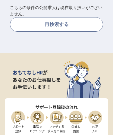
こちらの条件の公開求人は現在取り扱いがござい
転職サポートに申し込む
無料
ません。
再検索する
採用をお考えの企業様へ
おもてなしHR
が
あなたのお仕事探しを
お手伝いします！
サポート登録後の流れ
サポート

電話で

マッチする

企業と

内定

登録
ヒアリング
求人をご紹介
面接
入社