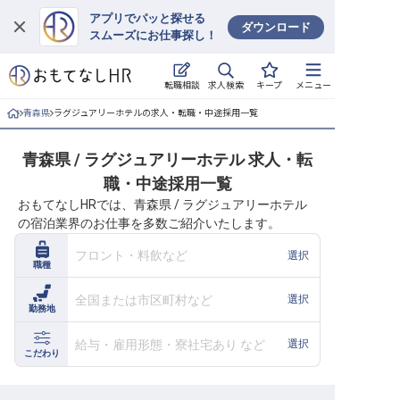
アプリでパッと探せる
ダウンロード
スムーズにお仕事探し！
ログイン
求人検索
転職相談
キープ
メニュー
求人・施設を探す
青森県
ラグジュアリーホテルの求人・転職・中途採用一覧
キープした求人
青森県 / ラグジュアリーホテル 求人・転
職・中途採用一覧
就職・転職 合同説明会
おもてなしHRでは、青森県 / ラグジュアリーホテル
の宿泊業界のお仕事を多数ご紹介いたします。
おもてなしHRについて
フロント・料飲など
選択
職種
ご利用の流れ
全国または市区町村など
選択
勤務地
よくある質問
給与・雇用形態・寮社宅あり など
選択
ホテル・宿泊業界情報コラム
こだわり