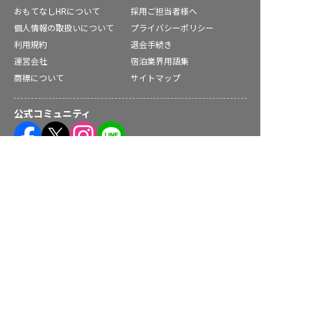
おもてなしHRについて
採用ご担当者様へ
個人情報の取扱いについて
プライバシーポリシー
利用規約
退会手続き
運営会社
宿泊業界用語集
商標について
サイトマップ
公式コミュニティ
青森県の求人を紹介してもらう
株式会社ネクストビート運営サービス
保育業界の求職者様向けサービス
保育士バンク！ - 日本最大級。保育士・幼稚園教諭向け転職支
援サイト
保育士バンク！新卒 - 保育士・幼稚園教諭を目指す「学生向
け」就職活動情報サイト
法人様向けサービス
保育士バンク！コネクト - 保育施設向けの業務支援システム