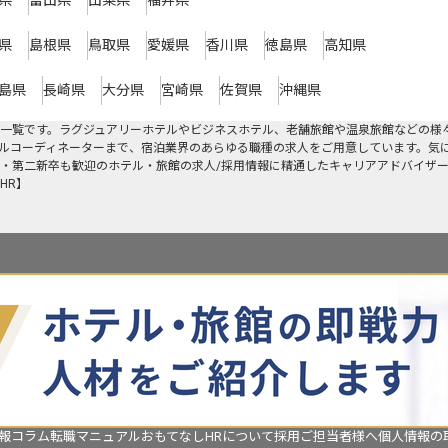
県
富山県
山梨県
福井県
県
島根県
鳥取県
愛媛県
香川県
徳島県
高知県
島県
長崎県
大分県
宮崎県
佐賀県
沖縄県
一覧です。ラグジュアリーホテルやビジネスホテル、老舗旅館や温泉旅館などの様
ルコーディネーターまで、宿泊業界のあらゆる職種の求人をご用意しています。気
・第二新卒も歓迎のホテル・旅館の求人/採用情報に精通したキャリアアドバイザ
HR】
報コラム
転職マニュアル
おもてなしHRについて
採用ご担当者様へ
個人情報の