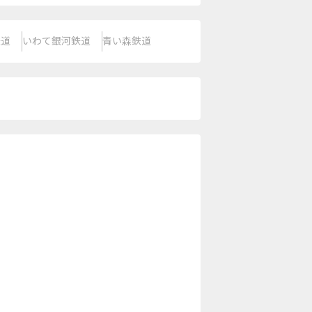
鉄道
いわて銀河鉄道
青い森鉄道