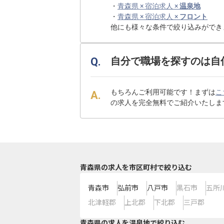
・
青森県 × 宿泊求人 ×
温泉地
・
青森県 × 宿泊求人 ×
フロント
他にも様々な条件で絞り込みができ
自分で職場を探すのは自
もちろんご利用可能です！まずは
こ
の求人を完全無料でご紹介いたしま
青森県の求人を市区町村で絞り込む
青森市
弘前市
八戸市
黒石市
五所
北津軽郡
上北郡
下北郡
三戸郡
青森県の求人を温泉地で絞り込む