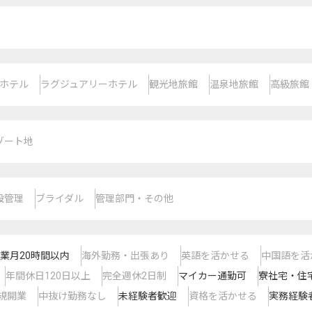
ホテル
ラグジュアリーホテル
観光地旅館
温泉地旅館
高級旅館
ゾート地
設管理
ブライダル
管理部門・その他
業月20時間以内
海外勤務・出張あり
英語を活かせる
中国語を活
年間休日120日以上
完全週休2日制
マイカー通勤可
寮社宅・住
規開業
中抜け勤務なし
未経験者歓迎
資格を活かせる
実務経験