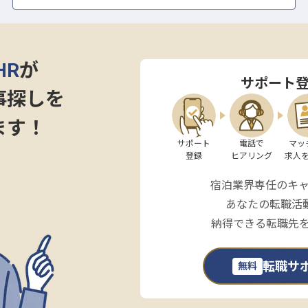
のシフト制で無理なく働けるのも大きな魅力。温泉とサウ
勤後リフレッシュして、プライベートも充実させてくだ
HR
が
サポート
事探しを
の天然温泉が楽しめる当ホテルは、ビジネスや観光など
ます！
ナ禍でも高稼働を維持してきました。当社はスタッフの
積極的に活かしたホテルづくりに力を入れています！
サポート

電話で

マッ
登録
ヒアリング
求人
宿泊業界専任のキ
あなたの転職活
納得できる転職先
転職サ
無料