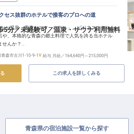
アクセス抜群のホテルで接客のプロへの道
ちなか温泉 青森センターホテル」。ビジネスホテルな
歩5分／未経験可／温泉・サウナ利用無料
呂や、本格的な青森の郷土料理で人気を誇る当ホテル
ませんか？
青森市古川1-10-9-1
給与
月給／164,640円～
215,000円
利
る
この求人を詳しくみる
未経験者
しっかり給与に反映
がホテル業界未経験です！接客の基礎から丁寧に教え、
青森県の宿泊施設一覧から探す
るのでご安心ください。語学力に自身のある方は活かせ