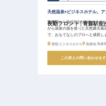
天然温泉×ビジネスホテル。
青森駅から徒歩5分の立地の「ま
夜勤フロント│青森駅徒
がら源泉の湯を使った天然露天風
で、おもてなしのプロへと成長し
青森県
業態
ビジネスホテル
勤務地
★ー☆ー★ー☆
・JR青森駅から徒歩5分！通勤便
この求人の問い合わせをす
・未経験歓迎！スタッフの大半が
・インセンティブあり！頑張りが
・1勤2休の無理のないシフト制
★ー☆ー★ー☆
＜未経験者も多数活躍中！＞
現在活躍中のスタッフもほぼ全員
できることから一つずつお願いす