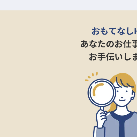
ます！また、1夜勤務で2日休み
ナは無料でご利用できるので、退
さい。
おもてなし
【源泉の湯を街の中心で】
あなたのお仕
駅チカながら、自家源泉かけ流し
お手伝いし
様々な用途の方に親しまれ、コロ
個性や意見を尊重し、アイデアを