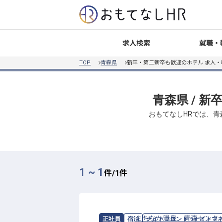
就職・
求人検索
TOP
青森県
新卒・第二新卒も歓迎のホテル 求人
青森県 / 
おもてなしHRでは、青
1 ~ 1
件/
1
件
求人情報：
まちなか温泉 青森センタ
正社員
宿泊
ナイトフロント・ナイトマ