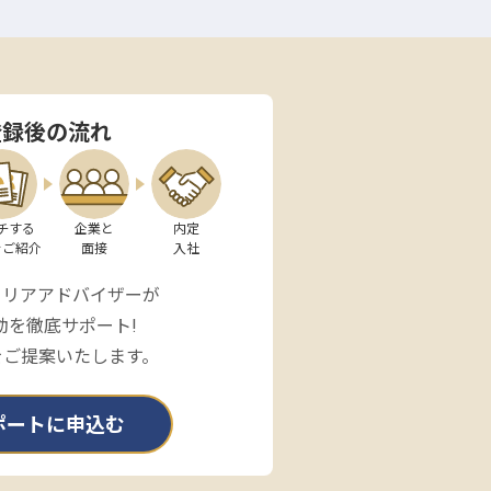
登録後の流れ
チする

企業と

内定

をご紹介
面接
入社
ャリアアドバイザーが
動を徹底サポート!
をご提案いたします。
ポートに申込む