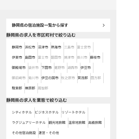
れた評価制度の中でプロの道を目指
の自信を手に入れませんか。
しませんか。
静岡県
の宿泊施設一覧から探す
静岡県の求人を市区町村で絞り込む
静岡市
浜松市
沼津市
熱海市
三島市
富士宮市
伊東市
島田市
富士市
磐田市
焼津市
掛川市
藤枝市
御殿場市
袋井市
下田市
裾野市
湖西市
伊豆市
御前崎市
菊川市
伊豆の国市
牧之原市
賀茂郡
田方郡
駿東郡
榛原郡
周智郡
静岡県の求人を業態で絞り込む
シティホテル
ビジネスホテル
リゾートホテル
ラグジュアリーホテル
観光地旅館
温泉地旅館
高級旅館
その他宿泊施設
運営・その他