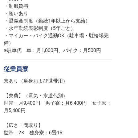
・制服貸与
・賄いあり
・退職金制度（勤続1年以上から支給）
・永年勤続表彰制度（5年ごと）
・マイカー・バイク通勤OK（駐車場・駐輪場完
備）
※駐車代 車：月1,000円、バイク：月500円
従業員寮
寮あり（単身および世帯用）
【寮費】（電気・水道代別）
世帯：月9,400円 男子寮：月6,400円 女子寮：
月5,400円
【広さ・間取り】
世帯：2K 独身寮：6畳1R