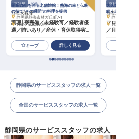
正社員
和食
正社員
開業76年を誇る老舗旅館！熱海の幸と伝統
大人気観光地、熱
の技で“その瞬間”の料理を提供
続く老舗旅館でキ
熱海大観荘
熱海大観荘
静岡県熱海市林ガ丘町7-1
静岡県熱海市林
調理│寮完備／未経験可／経験者優
フロント│未
月給／220,000円～
月給／200,00
遇／賄いあり／産休・育休取得実
／月8～9休み
績あり
年2回
詳しく見る
キープ
静岡県のサービススタッフの求人一覧
全国のサービススタッフの求人一覧
静岡県のサービススタッフの求人