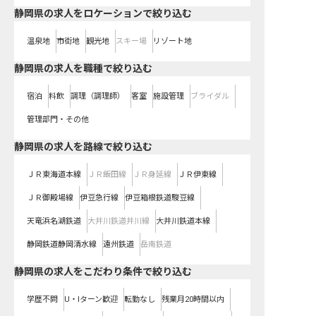
静岡県の求人をロケーションで絞り込む
温泉地
市街地
観光地
スキー場
リゾート地
静岡県の求人を職種で絞り込む
宿泊
料飲
調理（調理師）
客室
施設管理
ブライダル
管理部門・その他
静岡県
の求人を路線で絞り込む
ＪＲ東海道本線
ＪＲ飯田線
ＪＲ身延線
ＪＲ伊東線
ＪＲ御殿場線
伊豆急行線
伊豆箱根鉄道駿豆線
天竜浜名湖鉄道
大井川鉄道井川線
大井川鉄道本線
静岡鉄道静岡清水線
遠州鉄道
岳南鉄道
静岡県の求人をこだわり条件で絞り込む
学歴不問
U・Iターン歓迎
転勤なし
残業月20時間以内