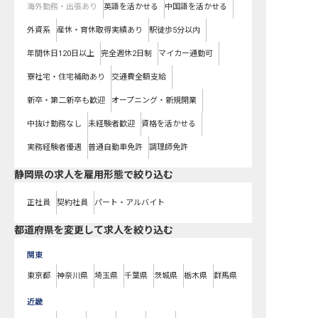
海外勤務・出張あり
英語を活かせる
中国語を活かせる
外資系
産休・育休取得実績あり
駅徒歩5分以内
年間休日120日以上
完全週休2日制
マイカー通勤可
寮社宅・住宅補助あり
交通費全額支給
新卒・第二新卒も歓迎
オープニング・新規開業
中抜け勤務なし
未経験者歓迎
資格を活かせる
実務経験者優遇
普通自動車免許
調理師免許
静岡県の求人を雇用形態で絞り込む
正社員
契約社員
パート・アルバイト
都道府県を変更して求人を絞り込む
関東
東京都
神奈川県
埼玉県
千葉県
茨城県
栃木県
群馬県
近畿