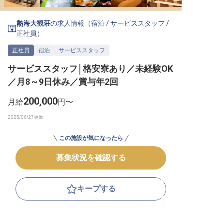
転職サポートに申し込む
無料
熱海大観荘
の求人情報（
宿泊
/
サービススタッフ
/
正社員
）
採用をお考えの企業様へ
正社員
宿泊
サービススタッフ
サービススタッフ│格安寮あり／未経験OK
／月8～9日休み／賞与年2回
200,000
月給
円〜
この施設が気になったら
募集状況を確認する
キープする