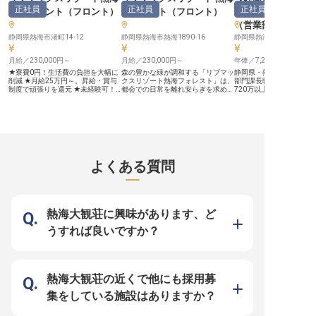
い一歩を踏み出してください。 ー
物での接客が初めての方もご安心く
様に伝えることで、この
正社員
正社員
正社員
ー【安心して長く働ける環境とキャ
ださい。着物の着付けは先輩スタッ
はの特別な体験を創造し
シーフロント
（
フロント
）
フォレスト
（
フロント
）
館
（
マネージャー
リアアップ】 社員寮を完備してお
フが丁寧に指導いたしますので、す
ーー【あなたの成長を支
（営業部門）
り、単身者の方からご家族で移住を
ぐに慣れていただけます。中抜け勤
やすい環境】 正社員とし
検討されている方まで、安心して新
務で休憩時間もたっぷり確保されて
した環境でキャリアを築
静岡県熱海市渚町14-12
静岡県熱海市熱海1890-16
生活をスタートできる環境です。家
おり、無理なく働ける環境です。月
スです。 月給246,000
賃負担も少なく、生活費を抑えなが
給は217,000円〜237,000円からス
トし、社会保険完備はも
ら仕事に集中できます。 また、社
月給／230,000円～
タートし、社会保険も完備。安定し
月給／230,000円～
イカー通勤も可能で、日
年俸／7,200,000円～
会保険完備はもちろん、まかないや
た環境で、おもてなしのプロフェッ
安心です。 伊豆熱川駅か
★寮費0円！生活費の負担を大幅に
森の豊かな緑が調和する「リブマッ
静岡県・熱海市の高級旅
社員割引、U・Iターン支援制度な
ショナルを目指しませんか。あなた
10分とアクセスも良く、
削減 ★月給25万円～。昇給・賞与
クスリゾート熱海フォレスト」は、
部門課長職を募集してい
ど、充実した福利厚生であなたの生
の新しい挑戦を心よりお待ちしてお
ざいますので、遠方から
制度で頑張りを還元 ★未経験可！
都会での日常を離れ安らぎを求める
720万以上のハイレベル
活をサポート。未経験からでも、お
ります。 ※2025年12月19日時点の
歓迎いたします。 変形労
20～30代が中心となって活躍中 ★
お客様が訪れる、隠れ家的な温泉リ
人事、総務、経理、購買
もてなしのプロとして成長できる研
情報です
で、7:00〜16:00、9:00〜
年間休日120日。私生活も大切にで
ゾート。心からの休息を提供するた
統括し、旅館の運営を支
修制度があり、長期的なキャリア形
13:00〜22:00のシフト
きる環境 ＜熱海の青く輝く海と空
め、フロントスタッフにはお客様の
役割を担っていただきま
成を応援します。 ※2026年03月26
ります。 年間休日105日
が目の前に広がる「リブマックスリ
微細な変化を察知し、先回りして行
業経験者で、管理マネー
日時点の情報です
も取得でき、プライベー
ゾート熱海シーフロント」＞ 全室
動できる心地よい接客スキルを習得
の経験をお持ちの方、熱
しながら、おもてなしの
露天風呂付き、モダンで洗練された
していただきます。 ◎経験不問！
自然と共に、あなたのキ
成長できる環境がここに
デザインの客室からは、熱海ならで
経験者は優遇します ◎年間休日120
らにステップアップさせ
はの美しい景色を堪能できます。屋
日！リフレッシュ休暇あり、連休相
魅力的な職場環境と共に
よくある質問
上の展望露天風呂やプール、地元産
談もOK ◎月給25万円スタートの安
毎日があなたを待ってい
の新鮮な食材を使用した料理を提供
定性 ◎社員寮なんと全額会社負
員としての安定した雇用
するレストランなど、至高の寛ぎ空
担！生活費を大幅に削減 温かさ満
期的に活躍できる方をお
間でお客様をお迎えしています。
点の客室や屋内温水プールなどの設
ます。※2024年08月26
＜安定基盤があるからこその充実し
備も充実している当ホテル。今回の
報です
た支援体制＞ 1998年の創業以来、
募集では、日本の美しい作法を重ん
熱海大観荘に興味があります、ど
不動産業からホテル、飲食まで多彩
じ、丁寧な言葉選びでお客様を魅了
なビジネスを全国で展開する「株式
したい方を求めています。未経験の
うすれば良いですか？
会社リブマックス」。揺るぎない基
方でも、相手を敬う心と向上心があ
盤を武器に、働くスタッフへ手厚い
れば、一流のホスピタリティスキル
優遇策を整えています。 生活を支
をモノにできる環境です。 月給25
える住居については、会社が寮費を
万円以上に加えて賞与年2回、日々
全額負担（光熱費等除く）。さらに
の努力を正当に評価します。また、
年間休日は120日とトップクラスの
家具・家電付きの寮（無料）も完備
熱海大観荘の近くで他にも採用募
水準を誇り、私生活を大切にしなが
しているため、県外から移住してキ
ら心身にゆとりを持って働けます。
ャリアを築きたい方も歓迎です。歴
集をしている施設はありますか？
接客の基本からホテル経営の一端ま
史長く、美食と温泉を堪能できる観
で多岐にわたる経験を積み、整備さ
光地で、プロフェッショナルとして