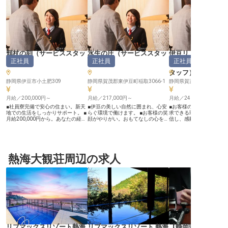
頬杖の刻
（
サービススタッ
水生の庄
（
サービススタッ
伊豆リトリート 熱
正社員
正社員
正社員
フ
）
フ
）
by 温故知新
タッフ
）
静岡県伊豆市小土肥309
静岡県賀茂郡東伊豆町稲取3066-1
月給／200,000円～
月給／217,000円～
月給／246,000円～
■社員寮完備で安心の住まい。新天
■伊豆の美しい自然に囲まれ、心安
■お客様の心に残るおも
地での生活をしっかりサポート。 ■
らぐ環境で働けます。 ■お客様の笑
求できる環境です ■地域
月給200,000円から。あなたの経験
顔がやりがい。おもてなしの心を磨
信し、感動を届けるやり
と情熱を正当に評価します。 ■未経
く客室係。 ■着物の着付けも丁寧に
事 ■月給246,000円、
験者も歓迎。おもてなしの心があれ
指導。未経験でも安心のサポート。
で新生活をスタート ■伊
ば、一から丁寧に指導します。 ■週
■月給217,000円から。社会保険完
ら徒歩圏内、マイカー通
休2日制でプライベートも充実。メ
備で安心して働けます。 ーー【伊
す ーー【お客様の心に寄り添う、
リハリをつけて働ける環境です。
豆の風情を感じるおもてなしの舞
おもてなしの舞台】 熱川
ーー【お客様の心に残るおもてなし
熱海大観荘周辺の求人
台】 宿泊されるお客様へ、心温ま
で、お客様に心温まるひ
を】 当施設では、お客様一人ひと
るおもてなしを提供する客室係のお
供するお仕事です。 私た
りに寄り添い、心温まるおもてなし
仕事です。伊豆の豊かな自然に囲ま
だサービスを提供するだ
を提供することを大切にしていま
れた当施設で、お客様の旅の思い出
お客様一人ひとりの心に
す。チェックインからお食事の配
を彩るお手伝いをしませんか。客室
忘れられない思い出を創
膳、客室の清掃まで、多岐にわたる
でのお食事の提供や片付け、お客様
を大切にしています。 宿
業務を通じて、お客様の滞在が忘れ
のお出迎え、館内清掃など、一つひ
けるという想いのもと、
られない思い出となるよう努めてい
とつの業務に心を込めて取り組んで
からイベント企画、SNS
ます。 お客様の笑顔が、私たちに
いただきます。お客様の「ありがと
信まで、多岐にわたる業
とって何よりの喜びです。未経験の
う」の言葉が、何よりの喜びとなる
て、お客様に最高の感動
方でも、先輩スタッフが丁寧にサポ
でしょう。 ーー【未経験からプロ
る喜びを感じていただけま
ートいたしますので、安心して新し
へ。成長を支える充実の環境】 着
域の魅力を最大限に引き
リブマックスリゾート熱海
リブマックスリゾート 熱海
【静岡県・熱海市