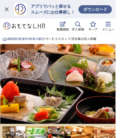
アプリでパッと探せる
ダウンロード
スムーズにお仕事探し！
ログイン
求人検索
転職相談
キープ
メニュー
求人・施設を探す
静岡県
熱海市
熱海大観荘
サービススタッフ/正社員の求人詳細
キープした求人
就職・転職 合同説明会
おもてなしHRについて
ご利用の流れ
よくある質問
ホテル・宿泊業界情報コラム