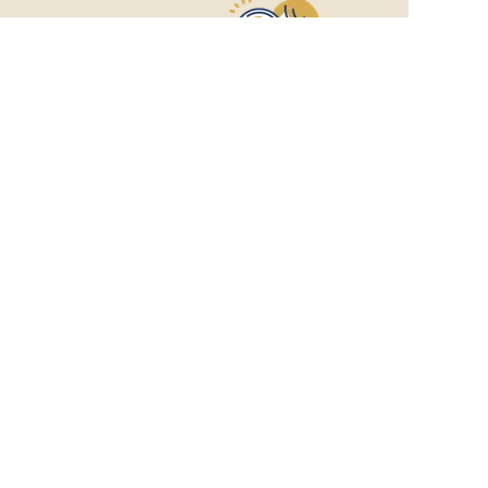
おもてなしHR
が
あなたのお仕事探しを
お手伝いします！
サポート登録後の流れ
サポート

電話で

マッチする

企業と

内定

登録
ヒアリング
求人をご紹介
面接
入社
宿泊業界専任のキャリアアドバイザーがあなたの転
職活動を徹底サポート!
納得できる転職先をご提案いたします。
サポートに申込む
無料