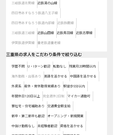
三岐鉄道北勢線
近鉄湯の山線
四日市あすなろう鉄道八王子線
四日市あすなろう鉄道内部線
近鉄鈴鹿線
三岐鉄道三岐線
近鉄山田線
近鉄鳥羽線
近鉄志摩線
伊賀鉄道伊賀線
養老鉄道養老線
三重県の求人をこだわり条件で絞り込む
学歴不問
U・Iターン歓迎
転勤なし
残業月20時間以内
海外勤務・出張あり
英語を活かせる
中国語を活かせる
外資系
産休・育休取得実績あり
駅徒歩5分以内
年間休日120日以上
完全週休2日制
マイカー通勤可
寮社宅・住宅補助あり
交通費全額支給
新卒・第二新卒も歓迎
オープニング・新規開業
中抜け勤務なし
未経験者歓迎
資格を活かせる