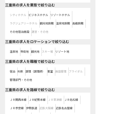
三重県の求人を業態で絞り込む
シティホテル
ビジネスホテル
リゾートホテル
ラグジュアリーホテル
観光地旅館
温泉地旅館
高級旅館
その他宿泊施設
運営・その他
三重県の求人をロケーションで絞り込む
温泉地
市街地
観光地
スキー場
リゾート地
三重県の求人を職種で絞り込む
宿泊
料飲
調理（調理師）
客室
施設管理
ブライダル
管理部門・その他
三重県
の求人を路線で絞り込む
ＪＲ関西本線
ＪＲ紀勢本線
ＪＲ草津線
ＪＲ名松線
ＪＲ参宮線
伊勢鉄道
近鉄大阪線
近鉄名古屋線