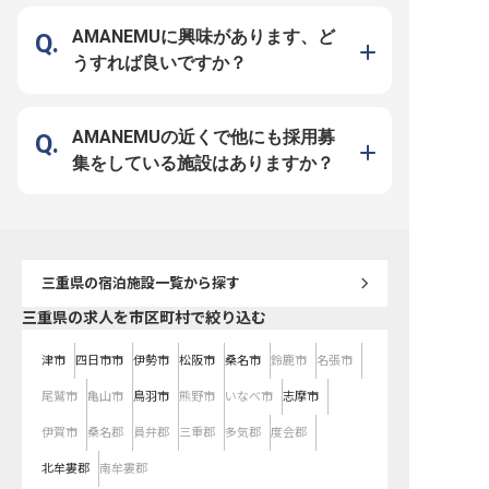
緒にお客様の笑顔を作り出しましょ
と共に、お客様の特別な時間を演出
れるお仕事です。あなた
う！※2024年08月08日時点の情報
するサービスを心がけています。
食の世界で輝かせましょう。 
です
あなたの「おもてなしの心」が、お
【あなたの「やりたい」
AMANEMUに興味があります、ど
客様の旅の思い出をより一層輝かせ
職場環境】 モアレリゾー
ます。 経験を活かし、お客様の笑
スタッフ一人ひとりの成
うすれば良いですか？
顔を直接感じられるやりがいのある
しています。社員寮や借
仕事です。 ーー【安心して長く働
制度で住まいの心配なし
ける環境と、成長を支えるサポー
産休・育休制度、事業所
ト】 当施設では、従業員が安心し
「モアレキッズハウス」
て長く働けるよう、充実した福利厚
育て中のスタッフも安心
生とサポート体制を整えています。
す。さらに「モアレアカ
AMANEMUの近くで他にも採用募
従業員寮・社宅を完備しており、遠
は、お花教室や英会話な
方からの転職や新生活を始める方も
修で人間性も磨けます。
集をしている施設はありますか？
安心してスタートできます。 月給
って新しいことに挑戦し
200,000円からの安定した給与に加
ひ私たちと一緒に成長し
え、年2回の賞与や年1回の昇給
ょう！ ※2025年09月0
で、あなたの頑張りをしっかりと評
報です
価します。 社会保険完備はもちろ
ん、従業員食堂や育児・介護休業制
度など、ライフステージの変化にも
対応できる環境です。 おもてなし
のプロとして、共に成長していきま
三重県
の宿泊施設一覧から探す
しょう。 ※2026年02月06日時点の
情報です
三重県の求人を市区町村で絞り込む
津市
四日市市
伊勢市
松阪市
桑名市
鈴鹿市
名張市
尾鷲市
亀山市
鳥羽市
熊野市
いなべ市
志摩市
伊賀市
桑名郡
員弁郡
三重郡
多気郡
度会郡
北牟婁郡
南牟婁郡