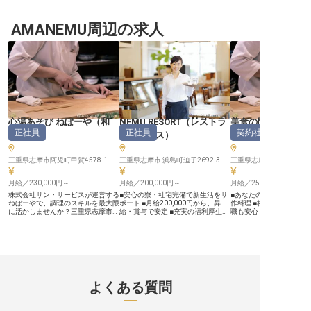
んか？今回募集するのは、経理部の
おもてなしを創る】 青蓮寺湖を望
は、美しい伊勢志摩の自
アシスタントマネージャー。実務を
む絶景の宿「青蓮寺レークホテル」
た上質なリゾートホテル
こなしながらスタッフのマネジメン
AMANEMU周辺の求人
で、あなたのマネジメント力を発揮
心からのおもてなしを提
トも経験できます。数字に強い方
してみませんか？四季折々の自然に
ちのホテルでは、その心
や、細かい作業が得意な方、ぜひご
囲まれた当ホテルは、お客様に心か
える縁の下の力持ちとし
応募ください。新たな挑戦を一緒に
らくつろいでいただける空間づくり
務部長を募集しています。
楽しみましょう！※この求人は2024
を大切にしています。 近鉄グルー
に囲まれた環境で、ホス
年7月10日時点の情報です。
プの一員として、安定した経営基盤
を大切にする仲間たちと
のもと、お客様一人ひとりに寄り添
様の素敵な思い出づくり
ったおもてなしを提供。湖畔の美し
しませんか？人と組織を
い景色とともに、心に残るサービス
温かい雰囲気の中で、あ
を創り上げる喜びを日々感じられる
を活かしてください。 ーー【プロ
職場です！ ーー【ホスピタリティ
フェッショナルとして組
のプロフェッショナルへ】 マネー
醍醐味】 人事総務部長と
心湯あそび ねぼーや
（
和
NEMU RESORT
（
レストラ
美食の隠れ家 プロ
ジャーとして、スタッフの育成から
テルの要となる人材育成
正社員
正社員
契約社員
収益管理まで、ホテル運営の要とな
に携わっていただきます
食
）
ンサービス
）
（
和食
）
るポジションです。これまでの経験
の改定から採用業務、教
を活かしながら、チームを牽引し、
計まで、幅広い業務を通
さらなる成長を目指せる環境をご用
体の成長をリードするポ
三重県志摩市阿児町甲賀4578-1
三重県志摩市 浜島町迫子2692-3
三重県志摩市阿児町神明6
意しています。 シフト制で働きや
す。 コミュニケーション
すく、夜勤も含めた業務を通じてホ
し、各部門との連携を図
月給／230,000円～
テル全体を見渡せるスキルが身につ
月給／200,000円～
ホテルスタッフが最高の
月給／250,000円～
きます。近鉄グループならではのキ
ンスを発揮できる環境づ
株式会社サン・サービスが運営する
■安心の寮・社宅完備で新生活をサ
■あなたの調理スキルを
ャリアパスも魅力的！ ホスピタリ
できます。ホスピタリテ
ねぼーやで、調理のスキルを最大限
ポート ■月給200,000円から、昇
作料理 ■社員寮完備で遠
ティ業界でのあなたの経験と情熱
ではの温かい人間関係の
に活かしませんか？三重県志摩市の
給・賞与で安定 ■充実の福利厚生と
職も安心 ■子育て中でも
を、ぜひ私たちのチームにお持ちく
たの人事・労務の経験を
美しい自然に囲まれたこの地で、毎
従業員割引で安心 ■お客様の笑顔を
託児所あり ■未経験OK
ださい！ ※2025年06月20日時点の
してみませんか？ ※2025
日新鮮な伊勢志摩の食材を使って、
創るおもてなしの仕事 ーー【心温
成長を応援します ーー【感動を創
情報です
日時点の情報です
お客様に最高の料理を提供していた
まるおもてなしで、お客様に最高の
る、美食の舞台へようこそ
だきます。若いうちから大きな役割
感動を】 伊勢志摩の豊かな自然に
食の隠れ家 プロヴァンス
を任される環境が整っており、早い
囲まれたこの場所で、お客様に忘れ
客様の特別な時間を彩る
段階で料理長などのキャリアを目指
られないひとときを提供しません
て活躍しませんか？和食
せます。メニュー開発にも携わり、
か。 私たちは、訪れるすべての方
た創作膳の調理から、新
自分のアイデアを形にするチャンス
に心からくつろいでいただけるよ
考案まで、あなたの「お
よくある質問
も豊富。月給230,000円～280,000
う、細やかな気配りと温かい笑顔を
心」を形にできる環境で
円で、経験者は優遇されます。調理
大切にしています。 レストランで
持つ魅力を最大限に引き
経験をお持ちの方、ぜひ私たちと一
は、地元の旬の食材を活かした料理
様に感動を届ける喜びを