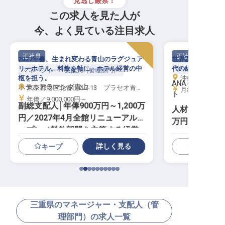
見逃し厳禁！
この求人を見た人が
今、よく見ている注目求人
正社員
正社員
2027年春、生まれ変わる青山のラグジュア
世界基準のホスピ
リーホテル。料飲を軸に、ホテル経営の中
代の組織づくりを
マネージャー・支
マネージャー・支配人（管理部門）
枢を担う。
沖縄県石垣市真栄
ANAインター
ホテルアラマンダ青山
東京都港区北青山2-7-13 プラセオ青山ビル
月給／365,00
ト
年俸／9,000,000円～
副総支配人│年俸900万円～1,200万
人材開発マネー
円／2027年4月全館リニューアルオ
万円～／年休1
ープン／料飲部門を主管する経営
幹部
詳しく見る
キープ
三重県のマネージャー・支配人（管
理部門）の求人一覧