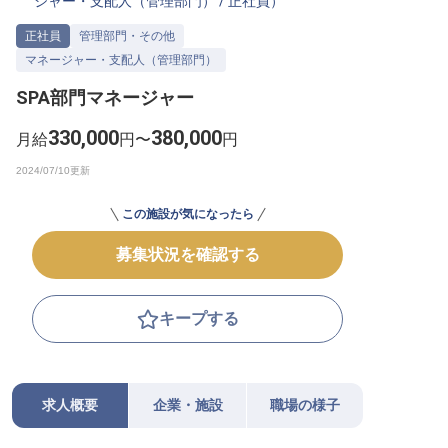
ジャー・支配人（管理部門）
/
正社員
）
転職サポートに申し込む
無料
正社員
管理部門・その他
マネージャー・支配人（管理部門）
採用をお考えの企業様へ
SPA部門マネージャー
330,000
380,000
月給
円〜
円
この施設が気になったら
募集状況を確認する
キープする
求人概要
企業・施設
職場の様子