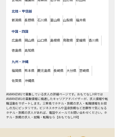
宮城県
福島県
青森県
岩手県
山形県
秋田県
北陸・甲信越
新潟県
長野県
石川県
富山県
山梨県
福井県
中国・四国
広島県
岡山県
山口県
島根県
鳥取県
愛媛県
香川県
徳島県
高知県
九州・沖縄
福岡県
熊本県
鹿児島県
長崎県
大分県
宮崎県
佐賀県
沖縄県
AMANEMUで募集している求人の詳細ページです。おもてなしHRでは
AMANEMUの募集情報に精通したキャリアアドバイザーが、求人情報や転
職活動をサポートします。三重県でホテル・旅館の求人・転職情報をお探
しの方にピッタリです。ビジネスホテルや温泉旅館など
志摩市
で気になる
ホテル・旅館の求人があれば、電話やメールでお問い合わせください。ホ
テル・旅館の求人・就職・転職なら【おもてなしHR】