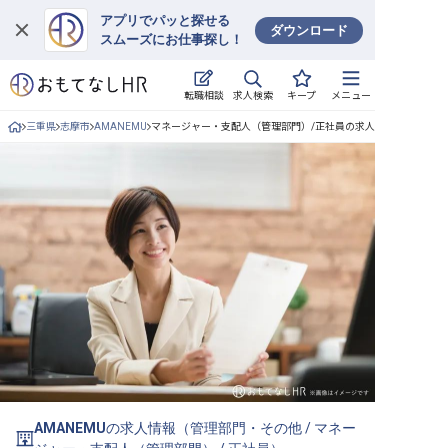
アプリでパッと探せる
ダウンロード
スムーズにお仕事探し！
ログイン
求人検索
転職相談
キープ
メニュー
求人・施設を探す
三重県
志摩市
AMANEMU
マネージャー・支配人（管理部門）/正社員の求人詳細
キープした求人
就職・転職 合同説明会
おもてなしHRについて
ご利用の流れ
よくある質問
ホテル・宿泊業界情報コラム
AMANEMU
の求人情報（
管理部門・その他
/
マネー