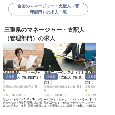
全国のマネージャー・支配人（管
理部門）の求人一覧
三重県のマネージャー・支配人
（管理部門）の求人
AMANEMU
（
マネージャ
青蓮寺レークホテル
（
マネ
鳥羽国際ホテル
正社員
正社員
正社員
ー・支配人（管理部門）
）
ージャー・支配人（管理部
ャー・支配人（管
門）
）
門）
）
三重県志摩市浜島町迫子2165
三重県名張市青蓮寺峯の山1652
三重県鳥羽市鳥羽1-23-1
月給／330,000円～
月給／360,000円～
月給／493,300円～
新しいキャリアをAMANEMUで始
■リゾートホテルでマネジメント経
■人事・労務のスキルを活
めませんか？月給33万円以上の安
験を活かせる！ ■美しい湖畔のホテ
リゾートホテルでの部門
定した収入と、年間108日の休日
ルで管理職としての活躍を！ ■収益
ン ■幅広い実務経験が活
で、仕事とプライベートを両立でき
管理・部下育成のスキルを発揮でき
■JR・近鉄駅から好アクセス 
ます。美しい自然に囲まれたリゾー
る環境！ ■車通勤OK！アクセス便
【伊勢志摩の絶景と共に
トで、あなたのスキルを活かしませ
利な立地！ ーー【湖畔の宿で心の
しの心を支える】 鳥羽国